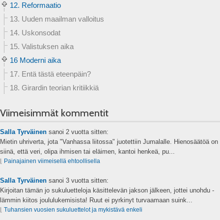
12. Reformaatio
13. Uuden maailman valloitus
14. Uskonsodat
15. Valistuksen aika
16 Moderni aika
17. Entä tästä eteenpäin?
18. Girardin teorian kritiikkiä
Viimeisimmät kommentit
Salla Tyrväinen
sanoi
2 vuotta sitten:
Mietin uhriverta, jota "Vanhassa liitossa" juotettiin Jumalalle. Hienosäätöä on
siinä, että veri, olipa ihmisen tai eläimen, kantoi henkeä, pu...
⌊
Painajainen viimeisellä ehtoollisella
Salla Tyrväinen
sanoi
3 vuotta sitten:
Kirjoitan tämän jo sukuluetteloja käsittelevän jakson jälkeen, jottei unohdu -
lämmin kiitos joululukemisista! Ruut ei pyrkinyt turvaamaan suink...
⌊
Tuhansien vuosien sukuluettelot ja mykistävä enkeli