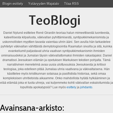
Blogin esittely
Ystävyyden Majatalo
Tilaa RSS
TeoBlogi
Daniel Nylund esittelee René Girardin teoriaa halun mimeettisestä luonteesta,
kateellisesta kilpailusta, väkivallan pyhittämisestä, syntipukkimekanismista ja
uskonnollisten myyttien tavasta vaientaa uhrin ääni. Sen avulla hän tarkastelee
pyhitetyn väkivallan vähittäistä demytologisointia Raamatun sivuilla ja sitä, kuinka
evankeliumit paljastavat uhria vaativan syntipukkimekanismin ihmisten
ominaisuudeksi ja Jumalan täysin väkivallattomaksi ihmisten rakastajaksi. Daniel
dramatisoi Jeesuksen elämän ja opetuksen Markuksen tekstien pohjalta. Tämä
narratiivinen menetelmä avaa uusia ulottuvuuksia Jeesuksesta ja kritisoi
teologiaa, joka edelleen pitää Jumalaa uhria vaativana ja väkivaltaisena. Hän
käsittelee myös kristikunnan sotaisaa ja pasifistista historiaa, sekä omaa
kompleksisen uhritietoista aikaamme. Onko mahdollista hylätä hylkääminen ja
elää elämää joka ei tuota uhreja, vai kuljemmeko kohti väkivallan eskaloitumista ja
lopullista apokalypsiä? Lue myös
esittely
ja
johdanto
.
Avainsana-arkisto: