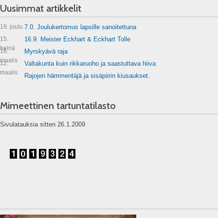
Uusimmat artikkelit
19. joulu
7.0. Joulukertomus lapsille sanoitettuna
15.
16.9. Meister Eckhart & Eckhart Tolle
heinä
16.
Myrskyävä raja
maalis
12.
Valtakunta kuin rikkaruoho ja saastuttava hiiva
maalis
Rajojen hämmentäjä ja sisäpiirin kiusaukset.
Mimeettinen tartuntatilasto
Sivulatauksia sitten 26.1.2009