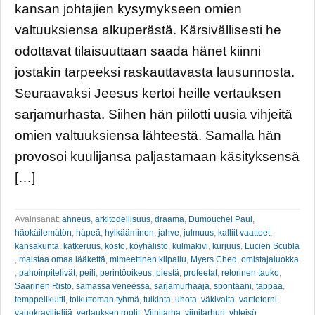
kansan johtajien kysymykseen omien
valtuuksiensa alkuperästä. Kärsivällisesti he
odottavat tilaisuuttaan saada hänet kiinni
jostakin tarpeeksi raskauttavasta lausunnosta.
Seuraavaksi Jeesus kertoi heille vertauksen
sarjamurhasta. Siihen hän piilotti uusia vihjeitä
omien valtuuksiensa lähteestä. Samalla hän
provosoi kuulijansa paljastamaan käsityksensä
[…]
Avainsanat:
ahneus
,
arkitodellisuus
,
draama
,
Dumouchel Paul
,
häokäilemätön
,
häpeä
,
hylkääminen
,
jahve
,
julmuus
,
kalliit vaatteet
,
kansakunta
,
katkeruus
,
kosto
,
köyhälistö
,
kulmakivi
,
kurjuus
,
Lucien Scubla
,
maistaa omaa lääkettä
,
mimeettinen kilpailu
,
Myers Ched
,
omistajaluokka
,
pahoinpitelivät
,
peili
,
perintöoikeus
,
piestä
,
profeetat
,
retorinen tauko
,
Saarinen Risto
,
samassa veneessä
,
sarjamurhaaja
,
spontaani
,
tappaa
,
temppelikultti
,
tolkuttoman tyhmä
,
tulkinta
,
uhota
,
väkivalta
,
vartiotorni
,
vauokraviljelijä
,
vertauksen roolit
,
Viinitarha
,
viinitarhuri
,
yhteisö