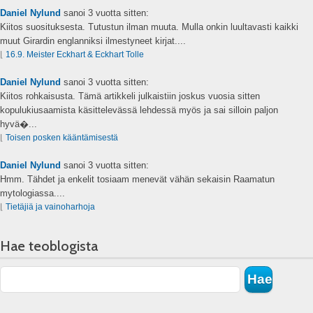
Daniel Nylund
sanoi
3 vuotta sitten:
Kiitos suosituksesta. Tutustun ilman muuta. Mulla onkin luultavasti kaikki
muut Girardin englanniksi ilmestyneet kirjat....
⌊
16.9. Meister Eckhart & Eckhart Tolle
Daniel Nylund
sanoi
3 vuotta sitten:
Kiitos rohkaisusta. Tämä artikkeli julkaistiin joskus vuosia sitten
kopulukiusaamista käsittelevässä lehdessä myös ja sai silloin paljon
hyvä�...
⌊
Toisen posken kääntämisestä
Daniel Nylund
sanoi
3 vuotta sitten:
Hmm. Tähdet ja enkelit tosiaam menevät vähän sekaisin Raamatun
mytologiassa....
⌊
Tietäjiä ja vainoharhoja
Hae teoblogista