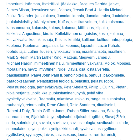
imperiumi
,
isänmaa
,
itsekritiikki
,
jääkiekko
,
Jacques Derrida
,
jahve
,
James Alison
,
Jeesuksen veri
,
Jehova
,
Jersak Brad & Hardin Michael
,
Jukka Relander
,
jumalakuva
,
Jumalan kunnia
,
Jumalan raivo
,
Juutalaiset
,
juutalaiskristitty
,
kääntyminen
,
Kaifas
,
kaksikasvoinen
,
kaksinaismoraali
,
kansanmurha
,
katarssis
,
kateus
,
katumus
,
kiitllisuus
,
kilpailu
,
kirkkoisä Augustinus
,
kirottu
,
Kollektiivinen rangaistus
,
kosto
,
kotimaa
,
kotiväkivalta
,
koulukiusaaja
,
Kristus
,
kritiikki
,
kulttuuri
,
kulttuuriantropologia
,
kuolema
,
Kuolemanrangaistus
,
lankeemus
,
lapsiuhri
,
Lazar Puhalo
,
lophduttaja
,
Luther
,
luuseri
,
lynkkausvimma
,
maailmansota
,
maallinen
,
Mark S Heim
,
Martin Luther King
,
Matteus
,
Megivern James J
,
Michael Hardin
,
mimeettinen halu
,
mimeettinen väkivalta
,
Molok
,
Mooses
,
moraalinen
,
myytti
,
myyttinen
,
Nigel Davis
,
osa
,
ostaa verellä
,
pääsiäisjuhla
,
Paavi John Paul II
,
pahoinpitelijä
,
pahuus
,
pakkomielle
,
paradoksaalinen
,
Pelastuksen teologia
,
pelastus
,
pelastusoppi
,
Pelastusteologia
,
perheväkivalta
,
Peter Abelard
,
Philip L Quinn.
,
Pietari
,
pitkä perjantai
,
politiikka
,
puolustaminen
,
pyhä
,
pyhä viha
,
pyhitetty väkivalta
,
Raamattu
,
rakastava
,
rakkaus
,
rangaistus
,
rankaisu
,
rauhantyö
,
reformaatio
,
Rene Girard
,
Risto Saarinen
,
ritualisointi
,
Robert J Daly
,
Robin Griffith-Jones
,
Ruben Stiller
,
saatana
,
Sakarja
,
seuraaminen
,
Sijaiskärsimys
,
sijaisuhri
,
sijaisuhrilogiikka
,
Slavoj Žižek
,
sorto
,
soteriologia
,
sovinto
,
sovittava
,
sovitusteologia
,
sovitusuhri
,
suhde
,
suomalainen
,
syntipukki
,
syntipukkirituaali
,
syväoivallus
,
syyllinen
,
syyllistävä
,
syyllisyys
,
taivas
,
taivasosuus
,
teoria
,
terrori
,
terroristi
,