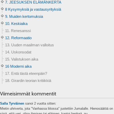
7. JEESUKSEN ELÄMÄNKERTA
8 Kysymyksiä ja vastausyrityksiä
9. Muiden kertomuksia
10. Keskiaika
11. Renesanssi
12. Reformaatio
13. Uuden maailman valloitus
14. Uskonsodat
15. Valistuksen aika
16 Moderni aika
17. Entä tästä eteenpäin?
18. Girardin teorian kritiikkiä
Viimeisimmät kommentit
Salla Tyrväinen
sanoi
2 vuotta sitten:
Mietin uhriverta, jota "Vanhassa liitossa" juotettiin Jumalalle. Hienosäätöä on
siinä, että veri, olipa ihmisen tai eläimen, kantoi henkeä, pu...