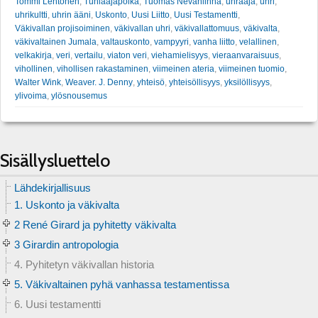
Tommi Lehtonen
,
Tuhlaajapoika
,
Tuomas Nevanlinna
,
uhraaja
,
uhri
,
uhrikultti
,
uhrin ääni
,
Uskonto
,
Uusi Liitto
,
Uusi Testamentti
,
Väkivallan projisoiminen
,
väkivallan uhri
,
väkivallattomuus
,
väkivalta
,
väkivaltainen Jumala
,
valtauskonto
,
vampyyri
,
vanha liitto
,
velallinen
,
velkakirja
,
veri
,
vertailu
,
viaton veri
,
viehamielisyys
,
vieraanvaraisuus
,
vihollinen
,
vihollisen rakastaminen
,
viimeinen ateria
,
viimeinen tuomio
,
Walter Wink
,
Weaver. J. Denny
,
yhteisö
,
yhteisöllisyys
,
yksilöllisyys
,
ylivoima
,
ylösnousemus
Sisällysluettelo
Lähdekirjallisuus
1. Uskonto ja väkivalta
2 René Girard ja pyhitetty väkivalta
3 Girardin antropologia
4. Pyhitetyn väkivallan historia
5. Väkivaltainen pyhä vanhassa testamentissa
6. Uusi testamentti