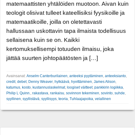
matemaattisten yhtälöiden muotoon. Aivan kuin
teologit olisivat tulleet kateellisiksi fyysikoille ja
matemaatikoille, joilla on oletettavasti
hallussaan uskottavin tapa ilmaista todellisuus
sellaisena kuin se on. Kaikki
kertomuksellisempi totuuden ilmaisu, joka
jättää suurten johtopäätösten ja […]
Avainsanat:
Anselm Canterburilainen
,
anteeksi pyytäminen
,
anteeksianto
,
credit
,
debet
,
Denny Weaver
,
hylkäävä
,
hyvittäminen
,
James Alison
,
katumus
,
kosto
,
kustannuslaskelmat
,
loogiset väitteet
,
pankkirin logiikka
,
Philip L Quinn.
,
rakastava
,
rankaisu
,
sovinnon tekeminen
,
sovinto
,
suhde
,
syyllinen
,
syyllistävä
,
syyllisyys
,
teoria
,
Tuhlaajapoika
,
velallinen