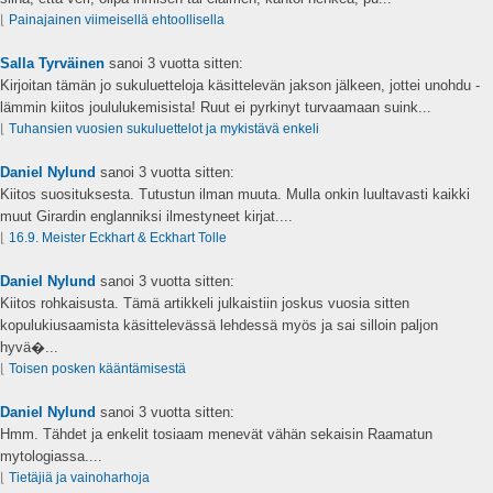
⌊
Painajainen viimeisellä ehtoollisella
Salla Tyrväinen
sanoi
3 vuotta sitten:
Kirjoitan tämän jo sukuluetteloja käsittelevän jakson jälkeen, jottei unohdu -
lämmin kiitos joululukemisista! Ruut ei pyrkinyt turvaamaan suink...
⌊
Tuhansien vuosien sukuluettelot ja mykistävä enkeli
Daniel Nylund
sanoi
3 vuotta sitten:
Kiitos suosituksesta. Tutustun ilman muuta. Mulla onkin luultavasti kaikki
muut Girardin englanniksi ilmestyneet kirjat....
⌊
16.9. Meister Eckhart & Eckhart Tolle
Daniel Nylund
sanoi
3 vuotta sitten:
Kiitos rohkaisusta. Tämä artikkeli julkaistiin joskus vuosia sitten
kopulukiusaamista käsittelevässä lehdessä myös ja sai silloin paljon
hyvä�...
⌊
Toisen posken kääntämisestä
Daniel Nylund
sanoi
3 vuotta sitten:
Hmm. Tähdet ja enkelit tosiaam menevät vähän sekaisin Raamatun
mytologiassa....
⌊
Tietäjiä ja vainoharhoja