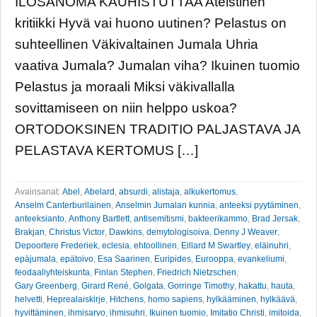
ILOSANOMA KAUHISTUTTAA Ateistinen
kritiikki Hyvä vai huono uutinen? Pelastus on
suhteellinen Väkivaltainen Jumala Uhria
vaativa Jumala? Jumalan viha? Ikuinen tuomio
Pelastus ja moraali Miksi väkivallalla
sovittamiseen on niin helppo uskoa?
ORTODOKSINEN TRADITIO PALJASTAVA JA
PELASTAVA KERTOMUS […]
Avainsanat:
Abel
,
Abelard
,
absurdi
,
alistaja
,
alkukertomus
,
Anselm Canterburilainen
,
Anselmin Jumalan kunnia
,
anteeksi pyytäminen
,
anteeksianto
,
Anthony Bartlett
,
antisemitismi
,
bakteerikammo
,
Brad Jersak
,
Brakjan
,
Christus Victor
,
Dawkins
,
demytologisoiva
,
Denny J Weaver
,
Depoortere Frederiek
,
eclesia
,
ehtoollinen
,
Eillard M Swartley
,
eläinuhri
,
epäjumala
,
epätoivo
,
Esa Saarinen
,
Euripides
,
Eurooppa
,
evankeliumi
,
feodaaliyhteiskunta
,
Finlan Stephen
,
Friedrich Nietzschen
,
Gary Greenberg
,
Girard René
,
Golgata
,
Gorringe Timothy
,
hakattu
,
hauta
,
helvetti
,
Heprealaiskirje
,
Hitchens
,
homo sapiens
,
hylkääminen
,
hylkäävä
,
hyvittäminen
,
ihmisarvo
,
ihmisuhri
,
Ikuinen tuomio
,
Imitatio Christi
,
imitoida
,