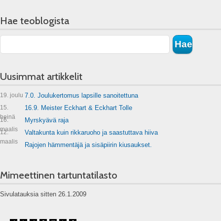
Hae teoblogista
Uusimmat artikkelit
19. joulu
7.0. Joulukertomus lapsille sanoitettuna
15.
16.9. Meister Eckhart & Eckhart Tolle
heinä
16.
Myrskyävä raja
maalis
12.
Valtakunta kuin rikkaruoho ja saastuttava hiiva
maalis
Rajojen hämmentäjä ja sisäpiirin kiusaukset.
Mimeettinen tartuntatilasto
Sivulatauksia sitten 26.1.2009