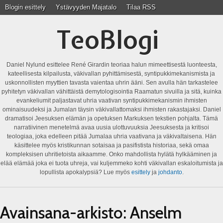
Blogin esittely
Ystävyyden Majatalo
Tilaa RSS
TeoBlogi
Daniel Nylund esittelee René Girardin teoriaa halun mimeettisestä luonteesta,
kateellisesta kilpailusta, väkivallan pyhittämisestä, syntipukkimekanismista ja
uskonnollisten myyttien tavasta vaientaa uhrin ääni. Sen avulla hän tarkastelee
pyhitetyn väkivallan vähittäistä demytologisointia Raamatun sivuilla ja sitä, kuinka
evankeliumit paljastavat uhria vaativan syntipukkimekanismin ihmisten
ominaisuudeksi ja Jumalan täysin väkivallattomaksi ihmisten rakastajaksi. Daniel
dramatisoi Jeesuksen elämän ja opetuksen Markuksen tekstien pohjalta. Tämä
narratiivinen menetelmä avaa uusia ulottuvuuksia Jeesuksesta ja kritisoi
teologiaa, joka edelleen pitää Jumalaa uhria vaativana ja väkivaltaisena. Hän
käsittelee myös kristikunnan sotaisaa ja pasifistista historiaa, sekä omaa
kompleksisen uhritietoista aikaamme. Onko mahdollista hylätä hylkääminen ja
elää elämää joka ei tuota uhreja, vai kuljemmeko kohti väkivallan eskaloitumista ja
lopullista apokalypsiä? Lue myös
esittely
ja
johdanto
.
Avainsana-arkisto:
Anselm