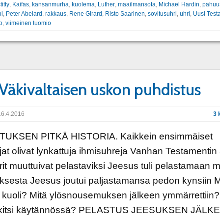
titty
,
Kaifas
,
kansanmurha
,
kuolema
,
Luther
,
maailmansota
,
Michael Hardin
,
pahuu
pi
,
Peter Abelard
,
rakkaus
,
Rene Girard
,
Risto Saarinen
,
sovitusuhri
,
uhri
,
Uusi Test
o
,
viimeinen tuomio
 Väkivaltaisen uskon puhdistus
6.4.2016
3 
UKSEN PITKÄ HISTORIA. Kaikkein ensimmäiset
jat olivat lynkattuja ihmisuhreja Vanhan Testamentin
rit muuttuivat pelastaviksi Jeesus tuli pelastamaan 
ksesta Jeesus joutui paljastamansa pedon kynsiin M
kuoli? Mitä ylösnousemuksen jälkeen ymmärrettiin?
kitsi käytännössä? PELASTUS JEESUKSEN JÄLK