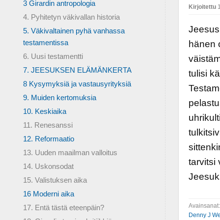
3 Girardin antropologia
Kirjoitettu
1
4. Pyhitetyn väkivallan historia
Jeesus 
5. Väkivaltainen pyhä vanhassa
testamentissa
hänen o
6. Uusi testamentti
väistäm
7. JEESUKSEN ELÄMÄNKERTA
tulisi 
8 Kysymyksiä ja vastausyrityksiä
Testame
9. Muiden kertomuksia
pelastu
10. Keskiaika
uhrikul
11. Renesanssi
tulkits
12. Reformaatio
sittenk
13. Uuden maailman valloitus
tarvits
14. Uskonsodat
Jeesuks
15. Valistuksen aika
16 Moderni aika
Avainsanat
17. Entä tästä eteenpäin?
Denny J W