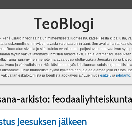
TeoBlogi
 René Girardin teoriaa halun mimeettisestä luonteesta, kateellisesta kilpailusta, vä
a ja uskonnollisten myyttien tavasta vaientaa uhrin ääni. Sen avulla hän tarkastele
ntia Raamatun sivuilla ja sitä, kuinka evankeliumit paljastavat uhria vaativan syn
malan täysin väkivallattomaksi ihmisten rakastajaksi. Daniel dramatisoi Jeesukse
lta. Tämä narratiivinen menetelmä avaa uusia ulottuvuuksia Jeesuksesta ja kritisoi
aativana ja väkivaltaisena. Hän käsittelee myös kristikunnan sotaisaa ja pasifistist
ta aikaamme. Onko mahdollista hylätä hylkääminen ja elää elämää joka ei tuota uhr
väkivallan eskaloitumista ja lopullista apokalypsiä? Lue myös
esittely
ja
johdanto
.
sana-arkisto:
feodaaliyhteiskunt
stus Jeesuksen jälkeen