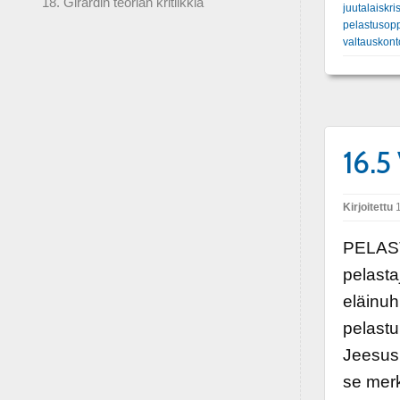
18. Girardin teorian kritiikkiä
juutalaiskris
pelastusop
valtauskont
16.5
Kirjoitettu
1
PELAST
pelasta
eläinuh
pelastu
Jeesus 
se mer