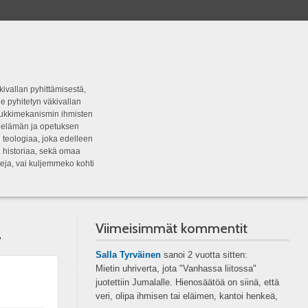
kivallan pyhittämisestä,
e pyhitetyn väkivallan
tipukkimekanismin ihmisten
n elämän ja opetuksen
 teologiaa, joka edelleen
a historiaa, sekä omaa
eja, vai kuljemmeko kohti
a
Viimeisimmät kommentit
Salla Tyrväinen
sanoi
2 vuotta sitten:
Mietin uhriverta, jota "Vanhassa liitossa"
juotettiin Jumalalle. Hienosäätöä on siinä, että
veri, olipa ihmisen tai eläimen, kantoi henkeä,