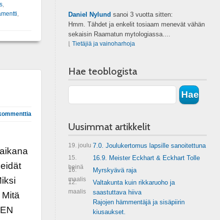
s
,
amentti
,
Daniel Nylund
sanoi
3 vuotta sitten:
Hmm. Tähdet ja enkelit tosiaam menevät vähän
sekaisin Raamatun mytologiassa....
⌊
Tietäjiä ja vainoharhoja
Hae teoblogista
kommenttia
Uusimmat artikkelit
19. joulu
7.0. Joulukertomus lapsille sanoitettuna
 aikana
15.
16.9. Meister Eckhart & Eckhart Tolle
meidät
heinä
16.
Myrskyävä raja
iksi
maalis
12.
Valtakunta kuin rikkaruoho ja
maalis
saastuttava hiiva
 Mitä
Rajojen hämmentäjä ja sisäpiirin
EEN
kiusaukset.