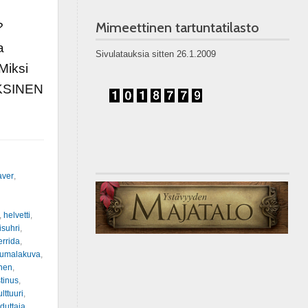
Mimeettinen tartuntatilasto
?
a
Sivulatauksia sitten 26.1.2009
Miksi
OKSINEN
aver
,
,
helvetti
,
isuhri
,
rrida
,
jumalakuva
,
nen
,
tinus
,
ulttuuri
,
duttaja
,