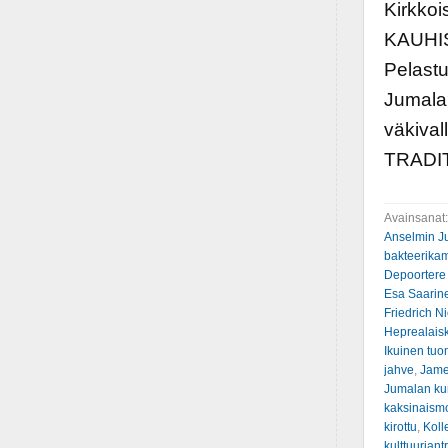
Kirkko
KAUHIST
Pelastu
Jumala?
väkiva
TRADI
Avainsanat
Anselmin J
bakteerik
Depoortere
Esa Saarin
Friedrich N
Heprealaisk
Ikuinen tuo
jahve
,
Jame
Jumalan ku
kaksinaismo
kirottu
,
Koll
kulttuuriant