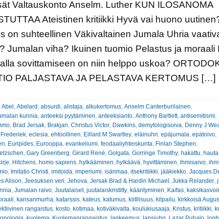
isät Valtauskonto Anselm. Luther KUN ILOSANOMA
UTTAA Ateistinen kritiikki Hyvä vai huono uutinen
s on suhteellinen Väkivaltainen Jumala Uhria vaativ
 Jumalan viha? Ikuinen tuomio Pelastus ja moraali 
llalla sovittamiseen on niin helppo uskoa? ORTOD
TIO PALJASTAVA JA PELASTAVA KERTOMUS […]
:
Abel
,
Abelard
,
absurdi
,
alistaja
,
alkukertomus
,
Anselm Canterburilainen
,
umalan kunnia
,
anteeksi pyytäminen
,
anteeksianto
,
Anthony Bartlett
,
antisemitismi
,
ammo
,
Brad Jersak
,
Brakjan
,
Christus Victor
,
Dawkins
,
demytologisoiva
,
Denny J We
 Frederiek
,
eclesia
,
ehtoollinen
,
Eillard M Swartley
,
eläinuhri
,
epäjumala
,
epätoivo
,
en
,
Euripides
,
Eurooppa
,
evankeliumi
,
feodaaliyhteiskunta
,
Finlan Stephen
,
ietzschen
,
Gary Greenberg
,
Girard René
,
Golgata
,
Gorringe Timothy
,
hakattu
,
hauta
irje
,
Hitchens
,
homo sapiens
,
hylkääminen
,
hylkäävä
,
hyvittäminen
,
ihmisarvo
,
ihm
mio
,
Imitatio Christi
,
imitoida
,
imperiumi
,
isänmaa
,
itsekritiikki
,
jääkiekko
,
Jacques De
s Alison
,
Jeesuksen veri
,
Jehova
,
Jersak Brad & Hardin Michael
,
Jukka Relander
,
nnia
,
Jumalan raivo
,
Juutalaiset
,
juutalaiskristitty
,
kääntyminen
,
Kaifas
,
kaksikasvoi
raali
,
kansanmurha
,
katarssis
,
kateus
,
katumus
,
kiitllisuus
,
kilpailu
,
kirkkoisä Augus
ektiivinen rangaistus
,
kosto
,
kotimaa
,
kotiväkivalta
,
koulukiusaaja
,
Kristus
,
kritiikki
,
k
ropologia
,
kuolema
,
Kuolemanrangaistus
,
lankeemus
,
lapsiuhri
,
Lazar Puhalo
,
loph