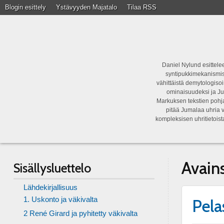
Blogin esittely
Ystävyyden Majatalo
Tilaa RSS
Daniel Nylund esittelee
syntipukkimekanismist
vähittäistä demytologisoi
ominaisuudeksi ja Ju
Markuksen tekstien pohja
pitää Jumalaa uhria v
kompleksisen uhritietois
Avain
Sisällysluettelo
Lähdekirjallisuus
1. Uskonto ja väkivalta
Pela
2 René Girard ja pyhitetty väkivalta