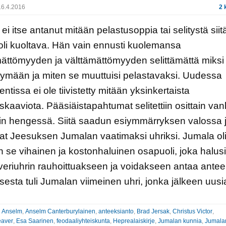
6.4.2016
2 
ei itse antanut mitään pelastusoppia tai selitystä siit
li kuoltava. Hän vain ennusti kuolemansa
ättömyyden ja välttämättömyyden selittämättä miksi 
käymään ja miten se muuttuisi pelastavaksi. Uudessa
ntissa ei ole tiivistetty mitään yksinkertaista
skaaviota. Pääsiäistapahtumat selitettiin osittain va
tin hengessä. Siitä saadun esiymmärryksen valossa j
ivat Jeesuksen Jumalan vaatimaksi uhriksi. Jumala ol
in se vihainen ja kostonhaluinen osapuoli, joka halusi
i veriuhrin rauhoittuakseen ja voidakseen antaa antee
esta tuli Jumalan viimeinen uhri, jonka jälkeen uusi
:
Anselm
,
Anselm Canterburylainen
,
anteeksianto
,
Brad Jersak
,
Christus Victor
,
eaver
,
Esa Saarinen
,
feodaaliyhteiskunta
,
Heprealaiskirje
,
Jumalan kunnia
,
Jumala