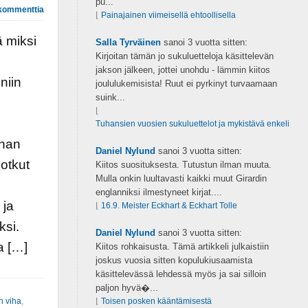
pu...
kommenttia
⌊
Painajainen viimeisellä ehtoollisella
ä miksi
Salla Tyrväinen
sanoi
3 vuotta sitten:
Kirjoitan tämän jo sukuluetteloja käsittelevän
jakson jälkeen, jottei unohdu - lämmin kiitos
niin
joululukemisista! Ruut ei pyrkinyt turvaamaan
suink...
⌊
Tuhansien vuosien sukuluettelot ja mykistävä enkeli
nhan
Daniel Nylund
sanoi
3 vuotta sitten:
otkut
Kiitos suosituksesta. Tutustun ilman muuta.
Mulla onkin luultavasti kaikki muut Girardin
i
englanniksi ilmestyneet kirjat....
 ja
⌊
16.9. Meister Eckhart & Eckhart Tolle
ksi.
Daniel Nylund
sanoi
3 vuotta sitten:
a […]
Kiitos rohkaisusta. Tämä artikkeli julkaistiin
joskus vuosia sitten kopulukiusaamista
käsittelevässä lehdessä myös ja sai silloin
paljon hyvä�...
n viha
,
⌊
Toisen posken kääntämisestä