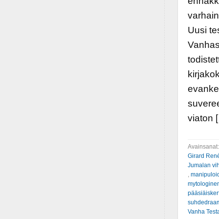
ennakk
varhain
Uusi te
Vanhass
todiste
kirjako
evankel
suveree
viaton 
Avainsanat
Girard Ren
Jumalan vi
,
manipuloi
mytologine
pääsiäiske
suhdedraa
Vanha Test