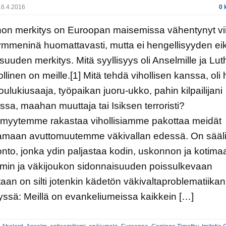
6.4.2016
0 
on merkitys on Euroopan maisemissa vähentynyt v
mmeninä huomattavasti, mutta ei hengellisyyden ei
suuden merkitys. Mitä syyllisyys oli Anselmille ja Luth
hollinen on meille.[1] Mitä tehdä vihollisen kanssa, oli
koulukiusaaja, työpaikan juoru-ukko, pahin kilpailijani
kassa, maahan muuttaja tai Isiksen terroristi?
ömyytemme rakastaa vihollisiamme pakottaa meidät
amaan avuttomuutemme väkivallan edessä. On sääli,
nto, jonka ydin paljastaa kodin, uskonnon ja kotima
min ja väkijoukon sidonnaisuuden poissulkevaan
taan on silti jotenkin kädetön väkivaltaproblematiikan
lyssä: Meillä on evankeliumeissa kaikkein […]