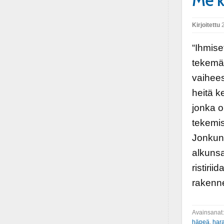
Me k
Kirjoitettu
2
“Ihmise
tekemä
vaihee
heitä k
jonka o
tekemis
Jonkun 
alkunsa
ristirii
rakenne
Avainsanat
häpeä
,
hara