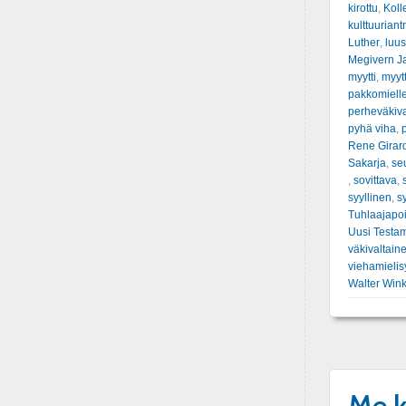
kirottu
,
Koll
kulttuuriant
Luther
,
luus
Megivern J
myytti
,
myyt
pakkomiell
perheväkiva
pyhä viha
,
p
Rene Girar
Sakarja
,
se
,
sovittava
,
syyllinen
,
s
Tuhlaajapo
Uusi Testam
väkivaltain
viehamielis
Walter Win