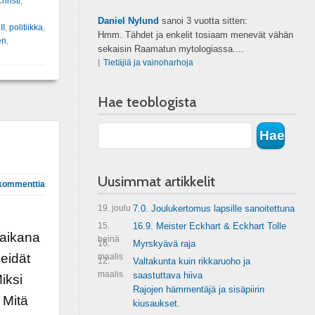
hristi
,
Daniel Nylund
sanoi
3 vuotta sitten:
II
,
politiikka
,
Hmm. Tähdet ja enkelit tosiaam menevät vähän
en
,
sekaisin Raamatun mytologiassa....
⌊
Tietäjiä ja vainoharhoja
Hae teoblogista
Uusimmat artikkelit
kommenttia
19. joulu
7.0. Joulukertomus lapsille sanoitettuna
15.
16.9. Meister Eckhart & Eckhart Tolle
 aikana
heinä
16.
Myrskyävä raja
meidät
maalis
12.
Valtakunta kuin rikkaruoho ja
maalis
saastuttava hiiva
iksi
Rajojen hämmentäjä ja sisäpiirin
 Mitä
kiusaukset.