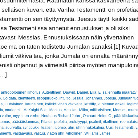
osuunnitelmasta. Raamatun kanssa kasvaneena sa
 sellaisen kuvan, että Vanha Testamentti on profetiaa
stamentti on sen täyttymystä. Jeesus täytti kaikki sa
a Testamentissa annetut ennustukset ja oli siksi
ttavasti Messias. Ennustuksissaan näin ylivertainen
koelma on täten todistettu Jumalan sanaksi.[1] Kuva
iumit väkivaltaa, jonka Jumala on ennalta määränny
nisti ohjannut ja viimeistä piirtoa myöten manipuloinu
[…]
:
antropologinen ilmoitus
,
Autenttinen
,
Daavid
,
Daniel
,
Elia
,
Elisa
,
ennalta määrätty
é
,
Golgata
,
identiteetti
,
Iisoppiruoko
,
intuitio
,
Jesaja
,
Johannes
,
Joosua
,
Jumalan tu
ha
,
juutalainen
,
kaunainen
,
kollektiivinen väkivalta
,
kristitty
,
kuoleman enkeli
,
legimit
da
,
marionetti
,
McKnight Scot
,
Merkus
,
Messias
,
Miika
,
militaristinen
,
Mooses
,
murh
n valhe
,
myyttinen verho
,
Neuhaus Richard John.
,
Orchard Helen C.
,
pääsiäiskarits
rtomus
,
pääsiäislammas
,
Pilatus
,
profetia
,
prototyyppi
,
psalmit
,
rikollinen
,
roomalais
ma
,
suurvalta
,
syntipukki
,
teatteri
,
tuomio
,
uhri
,
uhrin näkökulma
,
Uusi Testamentti
,
v
amentti
,
vastaavuus
,
vastuu
,
viaton uhri
,
vihollinen
,
Williams James