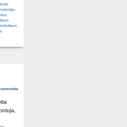
kosto
,
eudentaju
,
istus
,
ttuuri
,
hrikulttuuri
,
a
,
kommenttia
otta
ontoja,