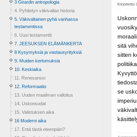
3 Girardin antropologia
Kirjoitettu
1
4. Pyhitetyn väkivallan historia
Uskonn
5. Väkivaltainen pyhä vanhassa
testamentissa
vuosiky
6. Uusi testamentti
moraali
7. JEESUKSEN ELÄMÄNKERTA
sitä vi
8 Kysymyksiä ja vastausyrityksiä
sitten 
9. Muiden kertomuksia
politii
10. Keskiaika
Kyvytt
11. Renesanssi
tiedost
12. Reformaatio
se usko
13. Uuden maailman valloitus
imperiu
14. Uskonsodat
väkival
15. Valistuksen aika
käsitte
16 Moderni aika
17. Entä tästä eteenpäin?