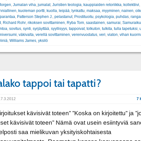
Jorgen
,
Jumalan viha
,
jumalat
,
Juristien teologia
,
kauppiaiden retoriikka
,
kollektiivi
,
nniallinen
,
kuoleman portti
,
kuolla
,
leipää
,
lynkattu
,
maksaa
,
myyminen
,
nainen
,
oik
parantaa
,
Patterson Stephen J.
,
pelastanut
,
Prostituoitu
,
psykologia
,
puhdas
,
ranga
d
,
Richard Rohr
,
rikoksen sovittaminen
,
Ryba Tom
,
saastainen
,
samurai
,
Samuraikul
ntoa
,
sovitus
,
synti
,
syrjäyttää
,
syyllisyys
,
tappoivat
,
tolkuton
,
tulkita
,
tulla tapetuksi
,
u
niversumi
,
väkivalta
,
verellä sovittaminen
,
verenvuodatus
,
veri
,
viaton
,
vihan kuorm
iiniä
,
Williams James
,
yksilö
lako tappoi tai tapatti?
7.3.2012
7 
irjoitukset kävisivät toteen” ”Koska on kirjoitettu” ja ”j
ukset kävisivät toteen” Nämä ovat usein esiintyviä san
helposti saa mielikuvan yksityiskohtaisesta