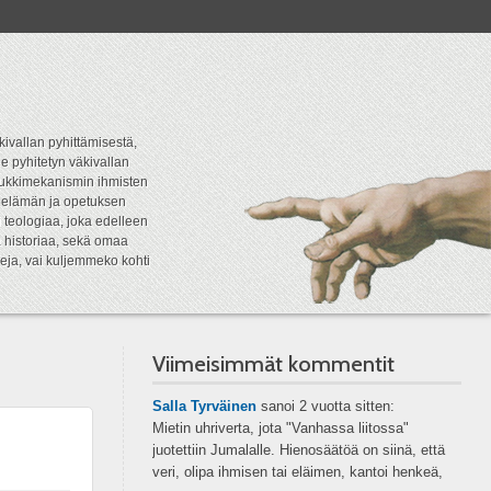
kivallan pyhittämisestä,
e pyhitetyn väkivallan
tipukkimekanismin ihmisten
n elämän ja opetuksen
 teologiaa, joka edelleen
a historiaa, sekä omaa
eja, vai kuljemmeko kohti
Viimeisimmät kommentit
Salla Tyrväinen
sanoi
2 vuotta sitten:
Mietin uhriverta, jota "Vanhassa liitossa"
juotettiin Jumalalle. Hienosäätöä on siinä, että
veri, olipa ihmisen tai eläimen, kantoi henkeä,