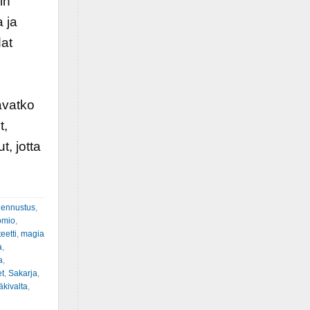
in
 ja
dat
avatko
t,
t, jotta
,
ennustus
,
omio
,
eetti
,
magia
a
,
a
,
et
,
Sakarja
,
äkivalta
,