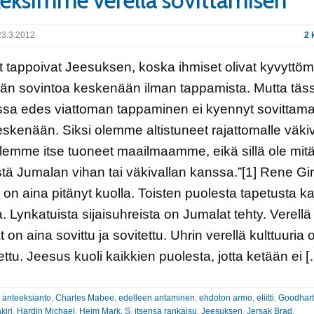
eksimme verellä sovittamisen
3.3.2012
2 
t tappoivat Jeesuksen, koska ihmiset olivat kyvyttöm
än sovintoa keskenään ilman tappamista. Mutta täs
ssa edes viattoman tappaminen ei kyennyt sovittam
eskenään. Siksi olemme altistuneet rajattomalle väkiva
lemme itse tuoneet maailmaamme, eikä sillä ole mit
tä Jumalan vihan tai väkivallan kanssa.”[1] Rene Gir
on aina pitänyt kuolla. Toisten puolesta tapetusta ka
. Lynkatuista sijaisuhreista on Jumalat tehty. Verellä
dat on aina sovittu ja sovitettu. Uhrin verellä kulttuuria 
ttu. Jeesus kuoli kaikkien puolesta, jotta ketään ei 
:
anteeksianto
,
Charles Mabee
,
edelleen antaminen
,
ehdoton armo
,
eliitti
,
Goodhart
kiri
,
Hardin Michael
,
Heim Mark. S
,
itsensä rankaisu
,
Jeesuksen
,
Jersak Brad
,