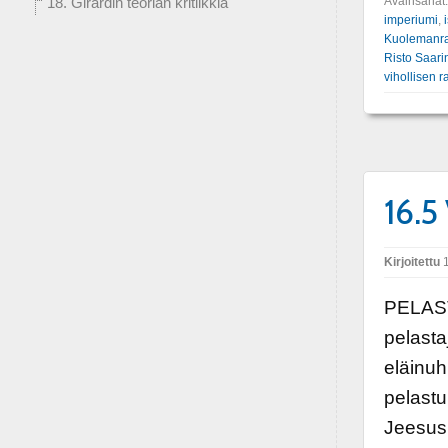
Avainsanat
18. Girardin teorian kritiikkiä
imperiumi
,
Kuolemanra
Risto Saari
vihollisen 
16.5
Kirjoitettu
1
PELAST
pelasta
eläinuh
pelastu
Jeesus 