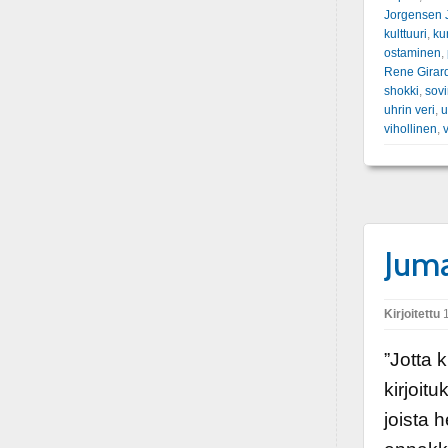
Jorgensen 
kulttuuri
,
ku
ostaminen
,
Rene Girar
shokki
,
sovi
uhrin veri
,
u
vihollinen
,
v
Juma
Kirjoitettu
1
”Jotta k
kirjoit
joista 