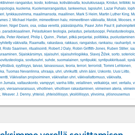
ektiivinen rangaistus
,
kosto
,
kotimaa
,
kotiväkivalta
,
koulukiusaaja
,
Kristus
,
kritiikki
,
k
ropologia
,
kuolema
,
Kuolemanrangaistus
,
lankeemus
,
lapsiuhri
,
Lazar Puhalo
,
loph
eri
,
lynkkausvimma
,
maailmansota
,
maallinen
,
Mark S Heim
,
Martin Luther King
,
Ma
ames J
,
Michael Hardin
,
mimeettinen halu
,
mimeettinen väkivalta
,
Molok
,
Mooses
,
tinen
,
Nigel Davis
,
osa
,
ostaa verellä
,
pääsiäisjuhla
,
Paavi John Paul II
,
pahoinpitel
e
,
paradoksaalinen
,
Pelastuksen teologia
,
pelastus
,
pelastusoppi
,
Pelastusteologia
,
lta
,
Peter Abelard
,
Philip L Quinn.
,
Pietari
,
pitkä perjantai
,
politiikka
,
puolustaminen
yhitetty väkivalta
,
Raamattu
,
rakastava
,
rakkaus
,
rangaistus
,
rankaisu
,
rauhantyö
,
r
d
,
Risto Saarinen
,
ritualisointi
,
Robert J Daly
,
Robin Griffith-Jones
,
Ruben Stiller
,
sa
uraaminen
,
Sijaiskärsimys
,
sijaisuhri
,
sijaisuhrilogiikka
,
Slavoj Žižek
,
sorto
,
soteriol
sovitusteologia
,
sovitusuhri
,
suhde
,
suomalainen
,
syntipukki
,
syntipukkirituaali
,
syvä
yyllistävä
,
syyllisyys
,
taivas
,
taivasosuus
,
teoria
,
terrori
,
terroristi
,
Tommi Lehtonen
,
ika
,
Tuomas Nevanlinna
,
uhraaja
,
uhri
,
uhrikultti
,
uhrin ääni
,
Uskonto
,
Uusi Liitto
,
entti
,
Väkivallan projisoiminen
,
väkivallan uhri
,
väkivallattomuus
,
väkivalta
,
en Jumala
,
valtauskonto
,
vampyyri
,
vanha liitto
,
velallinen
,
velkakirja
,
veri
,
vertailu
,
v
yys
,
vieraanvaraisuus
,
vihollinen
,
vihollisen rakastaminen
,
viimeinen ateria
,
viimei
k
,
Weaver. J. Denny
,
yhteisö
,
yhteisöllisyys
,
yksilöllisyys
,
ylivoima
,
ylösnousemus