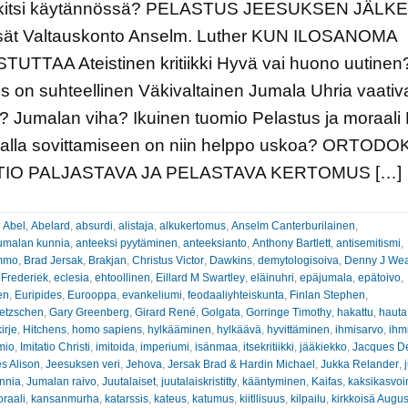
kitsi käytännössä? PELASTUS JEESUKSEN JÄLK
isät Valtauskonto Anselm. Luther KUN ILOSANOMA
UTTAA Ateistinen kritiikki Hyvä vai huono uutinen
s on suhteellinen Väkivaltainen Jumala Uhria vaativ
 Jumalan viha? Ikuinen tuomio Pelastus ja moraali 
llalla sovittamiseen on niin helppo uskoa? ORTOD
TIO PALJASTAVA JA PELASTAVA KERTOMUS […]
:
Abel
,
Abelard
,
absurdi
,
alistaja
,
alkukertomus
,
Anselm Canterburilainen
,
umalan kunnia
,
anteeksi pyytäminen
,
anteeksianto
,
Anthony Bartlett
,
antisemitismi
,
ammo
,
Brad Jersak
,
Brakjan
,
Christus Victor
,
Dawkins
,
demytologisoiva
,
Denny J We
 Frederiek
,
eclesia
,
ehtoollinen
,
Eillard M Swartley
,
eläinuhri
,
epäjumala
,
epätoivo
,
en
,
Euripides
,
Eurooppa
,
evankeliumi
,
feodaaliyhteiskunta
,
Finlan Stephen
,
ietzschen
,
Gary Greenberg
,
Girard René
,
Golgata
,
Gorringe Timothy
,
hakattu
,
hauta
irje
,
Hitchens
,
homo sapiens
,
hylkääminen
,
hylkäävä
,
hyvittäminen
,
ihmisarvo
,
ihm
mio
,
Imitatio Christi
,
imitoida
,
imperiumi
,
isänmaa
,
itsekritiikki
,
jääkiekko
,
Jacques De
s Alison
,
Jeesuksen veri
,
Jehova
,
Jersak Brad & Hardin Michael
,
Jukka Relander
,
nnia
,
Jumalan raivo
,
Juutalaiset
,
juutalaiskristitty
,
kääntyminen
,
Kaifas
,
kaksikasvoi
raali
,
kansanmurha
,
katarssis
,
kateus
,
katumus
,
kiitllisuus
,
kilpailu
,
kirkkoisä Augus