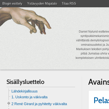
Blogin esittely
Ystävyyden Majatalo
Tilaa RSS
Daniel Nylund esittelee
syntipukkimekanismist
vähittäistä demytologisoi
ominaisuudeksi ja Ju
Markuksen tekstien pohja
pitää Jumalaa uhria v
kompleksisen uhritietois
Avain
Sisällysluettelo
Lähdekirjallisuus
1. Uskonto ja väkivalta
Pela
2 René Girard ja pyhitetty väkivalta