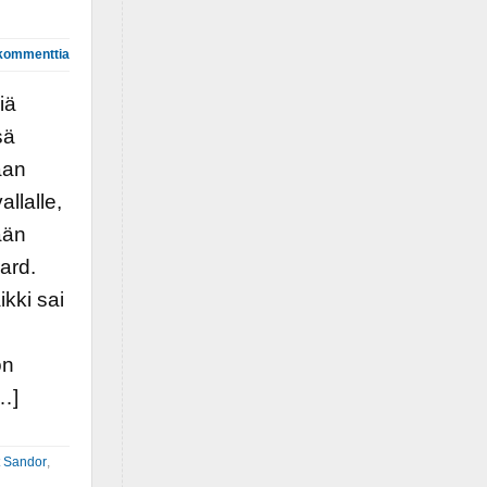
kommenttia
iä
sä
aan
llalle,
ään
ard.
ikki sai
on
[…]
 Sandor
,