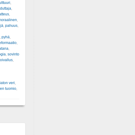
ulttuuri
,
duttaja
,
tteus
,
moraalinen
,
ijä
,
pahuus
,
,
pyhä
,
eformaatio
,
atana
,
ogia
,
sovinto
oivallus
,
iaton veri
,
nen tuomio
,