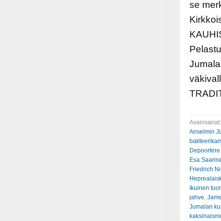
se mer
Kirkko
KAUHIST
Pelastu
Jumala?
väkiva
TRADI
Avainsanat
Anselmin J
bakteerik
Depoortere
Esa Saarin
Friedrich N
Heprealaisk
Ikuinen tuo
jahve
,
Jame
Jumalan ku
kaksinaismo