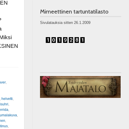
EEN
Mimeettinen tartuntatilasto
?
Sivulatauksia sitten 26.1.2009
a
Miksi
OKSINEN
aver
,
,
helvetti
,
isuhri
,
rrida
,
jumalakuva
,
nen
,
tinus
,