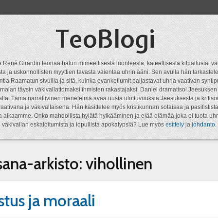
TeoBlogi
 René Girardin teoriaa halun mimeettisestä luonteesta, kateellisesta kilpailusta, vä
a ja uskonnollisten myyttien tavasta vaientaa uhrin ääni. Sen avulla hän tarkastele
ntia Raamatun sivuilla ja sitä, kuinka evankeliumit paljastavat uhria vaativan syn
malan täysin väkivallattomaksi ihmisten rakastajaksi. Daniel dramatisoi Jeesukse
lta. Tämä narratiivinen menetelmä avaa uusia ulottuvuuksia Jeesuksesta ja kritisoi
aativana ja väkivaltaisena. Hän käsittelee myös kristikunnan sotaisaa ja pasifistist
ta aikaamme. Onko mahdollista hylätä hylkääminen ja elää elämää joka ei tuota uhr
väkivallan eskaloitumista ja lopullista apokalypsiä? Lue myös
esittely
ja
johdanto
.
sana-arkisto:
vihollinen
stus ja moraali