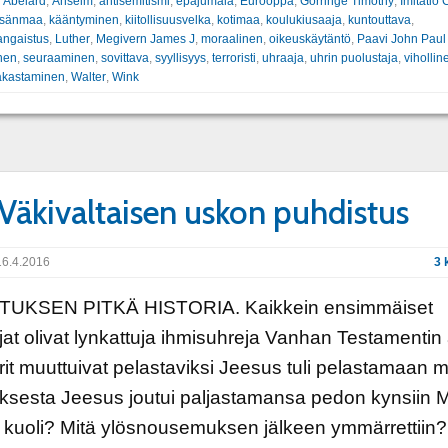
:
Abelard
,
Anselm
,
antisemitismi
,
epäjumala
,
Eurooppa
,
Gorringe Timothy
,
Imitatio C
isänmaa
,
kääntyminen
,
kiitollisuusvelka
,
kotimaa
,
koulukiusaaja
,
kuntouttava
,
ngaistus
,
Luther
,
Megivern James J
,
moraalinen
,
oikeuskäytäntö
,
Paavi John Paul 
nen
,
seuraaminen
,
sovittava
,
syyllisyys
,
terroristi
,
uhraaja
,
uhrin puolustaja
,
vihollin
rakastaminen
,
Walter
,
Wink
 Väkivaltaisen uskon puhdistus
6.4.2016
3 
UKSEN PITKÄ HISTORIA. Kaikkein ensimmäiset
jat olivat lynkattuja ihmisuhreja Vanhan Testamentin
rit muuttuivat pelastaviksi Jeesus tuli pelastamaan 
ksesta Jeesus joutui paljastamansa pedon kynsiin M
kuoli? Mitä ylösnousemuksen jälkeen ymmärrettiin?