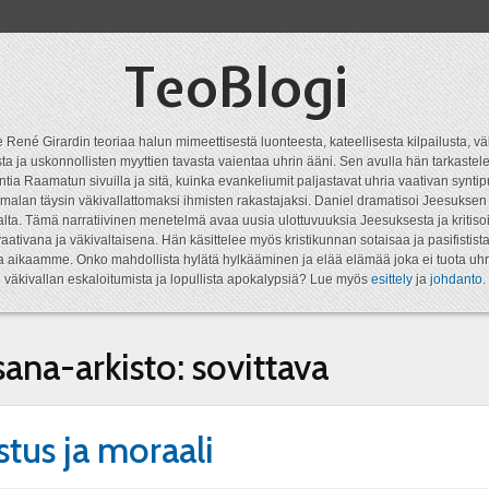
TeoBlogi
 René Girardin teoriaa halun mimeettisestä luonteesta, kateellisesta kilpailusta, vä
a ja uskonnollisten myyttien tavasta vaientaa uhrin ääni. Sen avulla hän tarkastele
ntia Raamatun sivuilla ja sitä, kuinka evankeliumit paljastavat uhria vaativan syn
malan täysin väkivallattomaksi ihmisten rakastajaksi. Daniel dramatisoi Jeesukse
lta. Tämä narratiivinen menetelmä avaa uusia ulottuvuuksia Jeesuksesta ja kritisoi
aativana ja väkivaltaisena. Hän käsittelee myös kristikunnan sotaisaa ja pasifistist
ta aikaamme. Onko mahdollista hylätä hylkääminen ja elää elämää joka ei tuota uhr
väkivallan eskaloitumista ja lopullista apokalypsiä? Lue myös
esittely
ja
johdanto
.
sana-arkisto:
sovittava
stus ja moraali