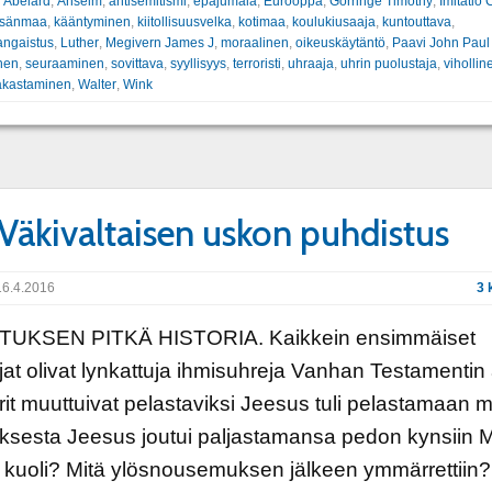
:
Abelard
,
Anselm
,
antisemitismi
,
epäjumala
,
Eurooppa
,
Gorringe Timothy
,
Imitatio C
isänmaa
,
kääntyminen
,
kiitollisuusvelka
,
kotimaa
,
koulukiusaaja
,
kuntouttava
,
ngaistus
,
Luther
,
Megivern James J
,
moraalinen
,
oikeuskäytäntö
,
Paavi John Paul 
nen
,
seuraaminen
,
sovittava
,
syyllisyys
,
terroristi
,
uhraaja
,
uhrin puolustaja
,
vihollin
rakastaminen
,
Walter
,
Wink
 Väkivaltaisen uskon puhdistus
6.4.2016
3 
UKSEN PITKÄ HISTORIA. Kaikkein ensimmäiset
jat olivat lynkattuja ihmisuhreja Vanhan Testamentin
rit muuttuivat pelastaviksi Jeesus tuli pelastamaan 
ksesta Jeesus joutui paljastamansa pedon kynsiin M
kuoli? Mitä ylösnousemuksen jälkeen ymmärrettiin?