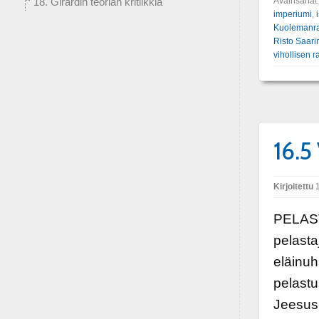
Avainsanat
18. Girardin teorian kritiikkiä
imperiumi
,
Kuolemanra
Risto Saari
vihollisen 
16.5
Kirjoitettu
1
PELAST
pelasta
eläinuh
pelastu
Jeesus 