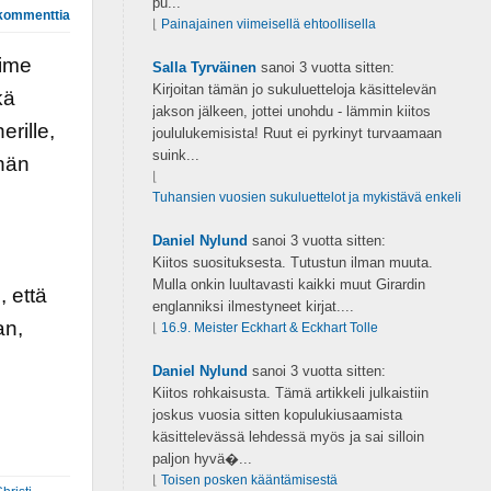
pu...
kommenttia
⌊
Painajainen viimeisellä ehtoollisella
iime
Salla Tyrväinen
sanoi
3 vuotta sitten:
Kirjoitan tämän jo sukuluetteloja käsittelevän
kä
jakson jälkeen, jottei unohdu - lämmin kiitos
erille,
joululukemisista! Ruut ei pyrkinyt turvaamaan
suink...
 hän
⌊
Tuhansien vuosien sukuluettelot ja mykistävä enkeli
Daniel Nylund
sanoi
3 vuotta sitten:
Kiitos suosituksesta. Tutustun ilman muuta.
Mulla onkin luultavasti kaikki muut Girardin
 että
englanniksi ilmestyneet kirjat....
an,
⌊
16.9. Meister Eckhart & Eckhart Tolle
Daniel Nylund
sanoi
3 vuotta sitten:
Kiitos rohkaisusta. Tämä artikkeli julkaistiin
joskus vuosia sitten kopulukiusaamista
käsittelevässä lehdessä myös ja sai silloin
paljon hyvä�...
⌊
Toisen posken kääntämisestä