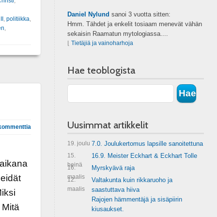
hristi
,
Daniel Nylund
sanoi
3 vuotta sitten:
II
,
politiikka
,
Hmm. Tähdet ja enkelit tosiaam menevät vähän
en
,
sekaisin Raamatun mytologiassa....
⌊
Tietäjiä ja vainoharhoja
Hae teoblogista
Uusimmat artikkelit
kommenttia
19. joulu
7.0. Joulukertomus lapsille sanoitettuna
15.
16.9. Meister Eckhart & Eckhart Tolle
 aikana
heinä
16.
Myrskyävä raja
meidät
maalis
12.
Valtakunta kuin rikkaruoho ja
maalis
saastuttava hiiva
iksi
Rajojen hämmentäjä ja sisäpiirin
 Mitä
kiusaukset.