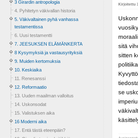
3 Girardin antropologia
Kirjoitettu
1
4. Pyhitetyn väkivallan historia
Uskonn
5. Väkivaltainen pyhä vanhassa
testamentissa
vuosiky
6. Uusi testamentti
moraali
7. JEESUKSEN ELÄMÄNKERTA
sitä vi
8 Kysymyksiä ja vastausyrityksiä
sitten 
9. Muiden kertomuksia
politii
10. Keskiaika
Kyvytt
11. Renesanssi
tiedost
12. Reformaatio
se usko
13. Uuden maailman valloitus
imperiu
14. Uskonsodat
väkival
15. Valistuksen aika
käsitte
16 Moderni aika
17. Entä tästä eteenpäin?