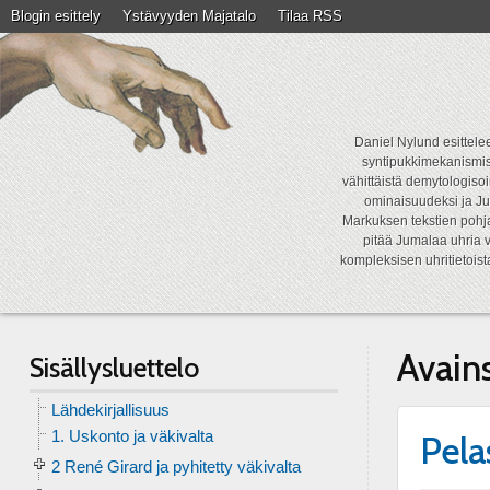
Blogin esittely
Ystävyyden Majatalo
Tilaa RSS
Daniel Nylund esittelee
syntipukkimekanismist
vähittäistä demytologisoi
ominaisuudeksi ja Ju
Markuksen tekstien pohja
pitää Jumalaa uhria v
kompleksisen uhritietois
Avain
Sisällysluettelo
Lähdekirjallisuus
1. Uskonto ja väkivalta
Pela
2 René Girard ja pyhitetty väkivalta