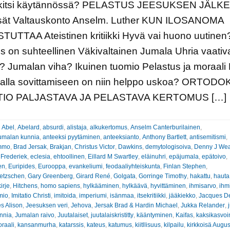
kitsi käytännössä? PELASTUS JEESUKSEN JÄLK
isät Valtauskonto Anselm. Luther KUN ILOSANOMA
UTTAA Ateistinen kritiikki Hyvä vai huono uutinen
s on suhteellinen Väkivaltainen Jumala Uhria vaativ
 Jumalan viha? Ikuinen tuomio Pelastus ja moraali 
llalla sovittamiseen on niin helppo uskoa? ORTOD
TIO PALJASTAVA JA PELASTAVA KERTOMUS […]
:
Abel
,
Abelard
,
absurdi
,
alistaja
,
alkukertomus
,
Anselm Canterburilainen
,
umalan kunnia
,
anteeksi pyytäminen
,
anteeksianto
,
Anthony Bartlett
,
antisemitismi
,
ammo
,
Brad Jersak
,
Brakjan
,
Christus Victor
,
Dawkins
,
demytologisoiva
,
Denny J We
 Frederiek
,
eclesia
,
ehtoollinen
,
Eillard M Swartley
,
eläinuhri
,
epäjumala
,
epätoivo
,
en
,
Euripides
,
Eurooppa
,
evankeliumi
,
feodaaliyhteiskunta
,
Finlan Stephen
,
ietzschen
,
Gary Greenberg
,
Girard René
,
Golgata
,
Gorringe Timothy
,
hakattu
,
hauta
irje
,
Hitchens
,
homo sapiens
,
hylkääminen
,
hylkäävä
,
hyvittäminen
,
ihmisarvo
,
ihm
mio
,
Imitatio Christi
,
imitoida
,
imperiumi
,
isänmaa
,
itsekritiikki
,
jääkiekko
,
Jacques De
s Alison
,
Jeesuksen veri
,
Jehova
,
Jersak Brad & Hardin Michael
,
Jukka Relander
,
nnia
,
Jumalan raivo
,
Juutalaiset
,
juutalaiskristitty
,
kääntyminen
,
Kaifas
,
kaksikasvoi
raali
,
kansanmurha
,
katarssis
,
kateus
,
katumus
,
kiitllisuus
,
kilpailu
,
kirkkoisä Augus