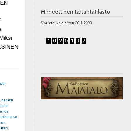
EEN
Mimeettinen tartuntatilasto
?
Sivulatauksia sitten 26.1.2009
a
Miksi
OKSINEN
aver
,
,
helvetti
,
isuhri
,
rrida
,
jumalakuva
,
nen
,
tinus
,