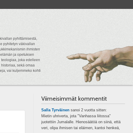
kivallan pyhittämisestä,
e pyhitetyn väkivallan
tipukkimekanismin ihmisten
n elämän ja opetuksen
 teologiaa, joka edelleen
a historiaa, sekä omaa
eja, vai kuljemmeko kohti
Viimeisimmät kommentit
Salla Tyrväinen
sanoi
2 vuotta sitten:
Mietin uhriverta, jota "Vanhassa liitossa"
juotettiin Jumalalle. Hienosäätöä on siinä, että
veri, olipa ihmisen tai eläimen, kantoi henkeä,