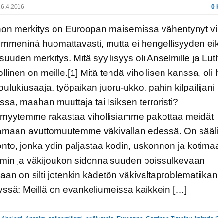
6.4.2016
0 
on merkitys on Euroopan maisemissa vähentynyt v
mmeninä huomattavasti, mutta ei hengellisyyden ei
suuden merkitys. Mitä syyllisyys oli Anselmille ja Luth
hollinen on meille.[1] Mitä tehdä vihollisen kanssa, oli
koulukiusaaja, työpaikan juoru-ukko, pahin kilpailijani
kassa, maahan muuttaja tai Isiksen terroristi?
ömyytemme rakastaa vihollisiamme pakottaa meidät
amaan avuttomuutemme väkivallan edessä. On sääli,
nto, jonka ydin paljastaa kodin, uskonnon ja kotima
min ja väkijoukon sidonnaisuuden poissulkevaan
taan on silti jotenkin kädetön väkivaltaproblematiikan
lyssä: Meillä on evankeliumeissa kaikkein […]