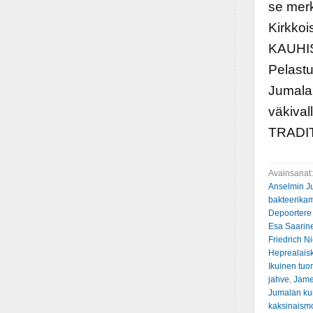
se mer
Kirkko
KAUHIST
Pelastu
Jumala?
väkiva
TRADI
Avainsanat
Anselmin J
bakteerik
Depoortere
Esa Saarin
Friedrich N
Heprealaisk
Ikuinen tuo
jahve
,
Jame
Jumalan ku
kaksinaismo