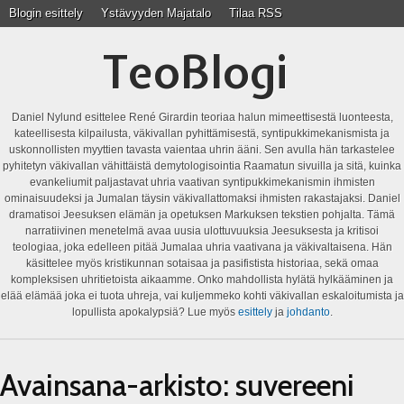
Blogin esittely
Ystävyyden Majatalo
Tilaa RSS
TeoBlogi
Daniel Nylund esittelee René Girardin teoriaa halun mimeettisestä luonteesta,
kateellisesta kilpailusta, väkivallan pyhittämisestä, syntipukkimekanismista ja
uskonnollisten myyttien tavasta vaientaa uhrin ääni. Sen avulla hän tarkastelee
pyhitetyn väkivallan vähittäistä demytologisointia Raamatun sivuilla ja sitä, kuinka
evankeliumit paljastavat uhria vaativan syntipukkimekanismin ihmisten
ominaisuudeksi ja Jumalan täysin väkivallattomaksi ihmisten rakastajaksi. Daniel
dramatisoi Jeesuksen elämän ja opetuksen Markuksen tekstien pohjalta. Tämä
narratiivinen menetelmä avaa uusia ulottuvuuksia Jeesuksesta ja kritisoi
teologiaa, joka edelleen pitää Jumalaa uhria vaativana ja väkivaltaisena. Hän
käsittelee myös kristikunnan sotaisaa ja pasifistista historiaa, sekä omaa
kompleksisen uhritietoista aikaamme. Onko mahdollista hylätä hylkääminen ja
elää elämää joka ei tuota uhreja, vai kuljemmeko kohti väkivallan eskaloitumista ja
lopullista apokalypsiä? Lue myös
esittely
ja
johdanto
.
Avainsana-arkisto:
suvereeni