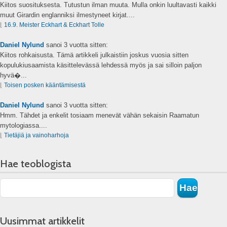
Kiitos suosituksesta. Tutustun ilman muuta. Mulla onkin luultavasti kaikki
muut Girardin englanniksi ilmestyneet kirjat....
⌊
16.9. Meister Eckhart & Eckhart Tolle
Daniel Nylund
sanoi
3 vuotta sitten:
Kiitos rohkaisusta. Tämä artikkeli julkaistiin joskus vuosia sitten
kopulukiusaamista käsittelevässä lehdessä myös ja sai silloin paljon
hyvä�...
⌊
Toisen posken kääntämisestä
Daniel Nylund
sanoi
3 vuotta sitten:
Hmm. Tähdet ja enkelit tosiaam menevät vähän sekaisin Raamatun
mytologiassa....
⌊
Tietäjiä ja vainoharhoja
Hae teoblogista
Uusimmat artikkelit