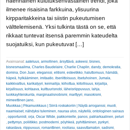
näennäinen kulutuksenvastainen trendi, joka
ilmenee risaisina farkkuina, ylisuurina
kirpparitakkeina tai siistin pukeutumisen
välttelemisenä. Yksi tulkinta tästä on se, että
rikkaat tuntevat itsensä paremmin kateudelta
suojatuiksi, kun pukeutuvat […]
Avainsanat:
aateluus
,
armollinen
,
ärsyttävä
,
askeesi
,
bisnes
,
bisnesmaailma
,
Charles Baudelaire
,
Charlie Chaplin
,
dandy
,
demokratia
,
domina
,
Don Juan
,
eleganssi
,
elitismi
,
esteetikko
,
haluttomuus
,
hämätä
,
häpeä
,
hylkääminen
,
imitaatio
,
itseriittoisuus
,
itsetuhoinen
,
Jumala
,
kaikkivaltius
,
karikatyyri
,
keimailija
,
kiihottua
,
kiitollisuus
,
kirjailija
,
kirjallisuus
,
kohtaava
,
kulttuurisnobi
,
läheisriippuvuus
,
lahja
,
luokkayhteiskunta
,
marginaalisnobismi
,
marttyyri
,
masokismi
,
mimeettinen jano
,
Muokkaa | Pikamuokkaus | Siirrä roskakoriin | Näytä arroganssi
,
muoti
,
naamiaiset
,
nähdyksi tuleminen
,
nauraa ulos
,
näytellä
,
ontologinen sairaus
,
opportunisti
,
orja
,
Oscar Wilde
,
pakkomielle
,
panos
,
patriarkaalinen
,
peluri
,
pettymys
,
poliitikko
,
postmoderni
,
pöyhkeä
,
pyhittäminen
,
pyrkyri
,
rakastava
,
riippuvuus
,
romanttinen
,
rooliasu
,
saavuttamaton
,
sadismi
,