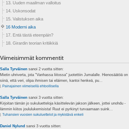
13. Uuden maailman valloitus
14. Uskonsodat
15. Valistuksen aika
16 Moderni aika
17. Entä tästä eteenpäin?
18. Girardin teorian kritiikkiä
Viimeisimmät kommentit
Salla Tyrväinen
sanoi
2 vuotta sitten:
Mietin uhriverta, jota "Vanhassa liitossa" juotettiin Jumalalle. Hienosäätöä on
siinä, että veri, olipa ihmisen tai eläimen, kantoi henkeä, pu...
⌊
Painajainen viimeisellä ehtoollisella
Salla Tyrväinen
sanoi
3 vuotta sitten:
Kirjoitan tämän jo sukuluetteloja käsittelevän jakson jälkeen, jottei unohdu -
lämmin kiitos joululukemisista! Ruut ei pyrkinyt turvaamaan suink...
⌊
Tuhansien vuosien sukuluettelot ja mykistävä enkeli
Daniel Nylund
sanoi
3 vuotta sitten: