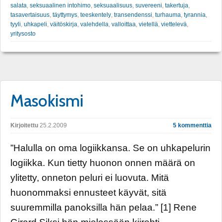
salata
,
seksuaalinen intohimo
,
seksuaalisuus
,
suvereeni
,
takertuja
,
tasavertaisuus
,
täyttymys
,
teeskentely
,
transendenssi
,
turhauma
,
tyrannia
,
tyyli
,
uhkapeli
,
väitöskirja
,
valehdella
,
valloittaa
,
vietellä
,
viettelevä
,
yritysosto
Masokismi
Kirjoitettu
25.2.2009
5 kommenttia
”Halulla on oma logiikkansa. Se on uhkapelurin
logiikka. Kun tietty huonon onnen määrä on
ylitetty, onneton peluri ei luovuta. Mitä
huonommaksi ennusteet käyvät, sitä
suuremmilla panoksilla hän pelaa.” [1] Rene