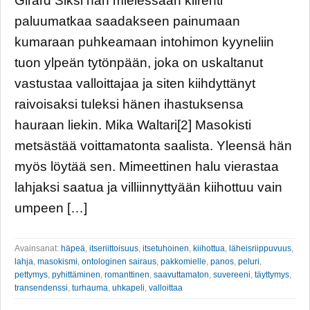
Girard Siksi hän mielessään kiirehti
paluumatkaa saadakseen painumaan
kumaraan puhkeamaan intohimon kyyneliin
tuon ylpeän tytönpään, joka on uskaltanut
vastustaa valloittajaa ja siten kiihdyttänyt
raivoisaksi tuleksi hänen ihastuksensa
hauraan liekin. Mika Waltari[2] Masokisti
metsästää voittamatonta saalista. Yleensä hän
myös löytää sen. Mimeettinen halu vierastaa
lahjaksi saatua ja villiinnyttyään kiihottuu vain
umpeen […]
Avainsanat:
häpeä
,
itseriittoisuus
,
itsetuhoinen
,
kiihottua
,
läheisriippuvuus
,
lahja
,
masokismi
,
ontologinen sairaus
,
pakkomielle
,
panos
,
peluri
,
pettymys
,
pyhittäminen
,
romanttinen
,
saavuttamaton
,
suvereeni
,
täyttymys
,
transendenssi
,
turhauma
,
uhkapeli
,
valloittaa