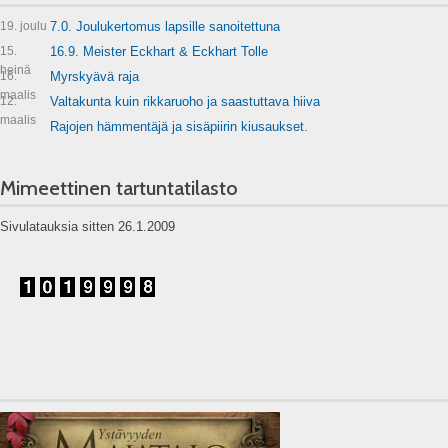
19. joulu
7.0. Joulukertomus lapsille sanoitettuna
15.
16.9. Meister Eckhart & Eckhart Tolle
heinä
16.
Myrskyävä raja
maalis
12.
Valtakunta kuin rikkaruoho ja saastuttava hiiva
maalis
Rajojen hämmentäjä ja sisäpiirin kiusaukset.
Mimeettinen tartuntatilasto
Sivulatauksia sitten 26.1.2009