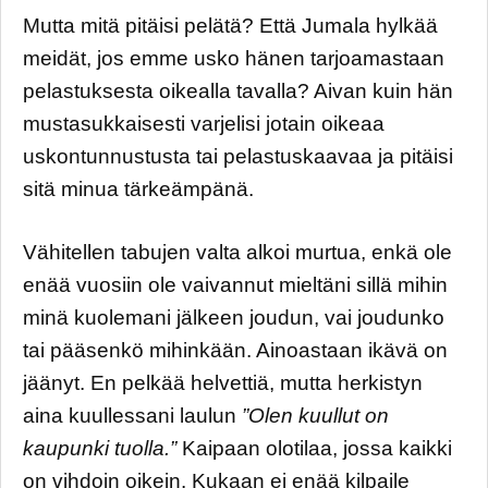
Mutta mitä pitäisi pelätä? Että Jumala hylkää
meidät, jos emme usko hänen tarjoamastaan
pelastuksesta oikealla tavalla? Aivan kuin hän
mustasukkaisesti varjelisi jotain oikeaa
uskontunnustusta tai pelastuskaavaa ja pitäisi
sitä minua tärkeämpänä.
Vähitellen tabujen valta alkoi murtua, enkä ole
enää vuosiin ole vaivannut mieltäni sillä mihin
minä kuolemani jälkeen joudun, vai joudunko
tai pääsenkö mihinkään. Ainoastaan ikävä on
jäänyt. En pelkää helvettiä, mutta herkistyn
aina kuullessani laulun
”Olen kuullut on
kaupunki tuolla.”
Kaipaan olotilaa, jossa kaikki
on vihdoin oikein. Kukaan ei enää kilpaile