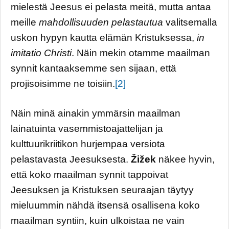
mielestä Jeesus ei pelasta meitä, mutta antaa
meille
mahdollisuuden pelastautua
valitsemalla
uskon hypyn kautta elämän Kristuksessa,
in
imitatio Christi
. Näin mekin otamme maailman
synnit kantaaksemme sen sijaan, että
projisoisimme ne toisiin.
[2]
Näin minä ainakin ymmärsin maailman
lainatuinta vasemmistoajattelijan ja
kulttuurikriitikon hurjempaa versiota
pelastavasta Jeesuksesta.
Žižek
näkee hyvin,
että koko maailman synnit tappoivat
Jeesuksen ja Kristuksen seuraajan täytyy
mieluummin nähdä itsensä osallisena koko
maailman syntiin, kuin ulkoistaa ne vain