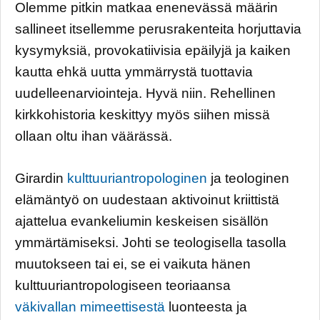
Olemme pitkin matkaa enenevässä määrin
sallineet itsellemme perusrakenteita horjuttavia
kysymyksiä, provokatiivisia epäilyjä ja kaiken
kautta ehkä uutta ymmärrystä tuottavia
uudelleenarviointeja. Hyvä niin. Rehellinen
kirkkohistoria keskittyy myös siihen missä
ollaan oltu ihan väärässä.
Girardin
kulttuuriantropologinen
ja teologinen
elämäntyö on uudestaan aktivoinut kriittistä
ajattelua evankeliumin keskeisen sisällön
ymmärtämiseksi. Johti se teologisella tasolla
muutokseen tai ei, se ei vaikuta hänen
kulttuuriantropologiseen teoriaansa
väkivallan mimeettisestä
luonteesta ja