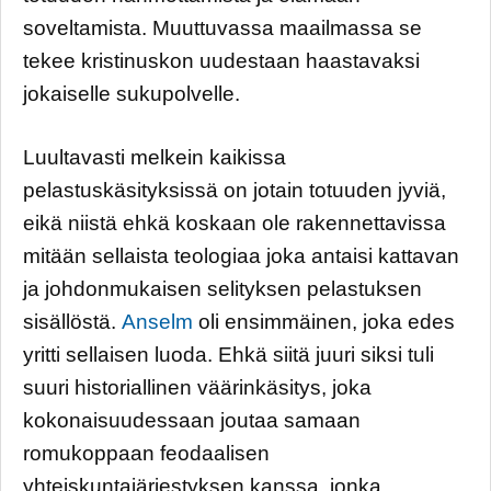
soveltamista. Muuttuvassa maailmassa se
tekee kristinuskon uudestaan haastavaksi
jokaiselle sukupolvelle.
Luultavasti melkein kaikissa
pelastuskäsityksissä on jotain totuuden jyviä,
eikä niistä ehkä koskaan ole rakennettavissa
mitään sellaista teologiaa joka antaisi kattavan
ja johdonmukaisen selityksen pelastuksen
sisällöstä.
Anselm
oli ensimmäinen, joka edes
yritti sellaisen luoda. Ehkä siitä juuri siksi tuli
suuri historiallinen väärinkäsitys, joka
kokonaisuudessaan joutaa samaan
romukoppaan feodaalisen
yhteiskuntajärjestyksen kanssa, jonka