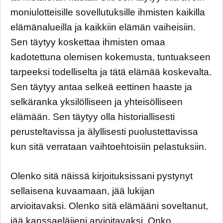
moniulotteisille sovellutuksille ihmisten kaikilla
elämänalueilla ja kaikkiin elämän vaiheisiin.
Sen täytyy koskettaa ihmisten omaa
kadotettuna olemisen kokemusta, tuntuakseen
tarpeeksi todelliselta ja tätä elämää koskevalta.
Sen täytyy antaa selkeä eettinen haaste ja
selkäranka yksilölliseen ja yhteisölliseen
elämään. Sen täytyy olla historiallisesti
perusteltavissa ja älyllisesti puolustettavissa
kun sitä verrataan vaihtoehtoisiin pelastuksiin.
Olenko sitä näissä kirjoituksissani pystynyt
sellaisena kuvaamaan, jää lukijan
arvioitavaksi. Olenko sitä elämääni soveltanut,
jää kanssaeläjieni arvioitavaksi. Onko