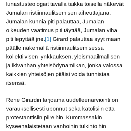
lunastusteologiat tavalla taikka toisella näkevät
Jumalan ristiinnaulitsemisen aiheuttajana.
Jumalan kunnia piti palauttaa, Jumalan
oikeuden vaatimus piti täyttää, Jumalan viha
piti lepyttää jne.
[1]
Girard palauttaa syyt maan
päälle näkemällä ristiinnaulitsemisessa
kollektiivisen lynkkauksen, yleismaailmallisen
ja ikivanhan yhteisödynamiikan, jonka valossa
kaikkien yhteisöjen pitäisi voida tunnistaa
itsensä.
Rene Girardin tarjoama uudelleenarviointi on
varauksellisesti uponnut sekä katolisiin että
protestanttisiin piireihin. Kummassakin
kyseenalaistetaan vanhoihin tulkintoihin