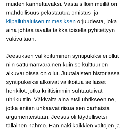
muiden kannettavaksi. Vasta silloin meillä on
mahdollisuus pelastautua omistus- ja
kilpailuhaluisen mimesiksen
orjuudesta, joka
aina johtaa tavalla taikka toisella pyhitettyyn
väkivaltaan.
Jeesuksen valikoituminen syntipukiksi ei ollut
niin sattumanvarainen kuin se kulttuurien
alkuvarjoissa on ollut. Juutalaisten historiassa
syntipukeiksi alkoivat valikoitua sellaiset
henkilöt, jotka kriittisimmin suhtautuivat
uhrikulttiin. Väkivalta aina etsii uhrikseen ne,
jotka eniten uhkaavat riisua sen parhaista
argumenteistaan. Jeesus oli täydellisetsi
tällainen hahmo. Hän näki kaikkien valtojen ja