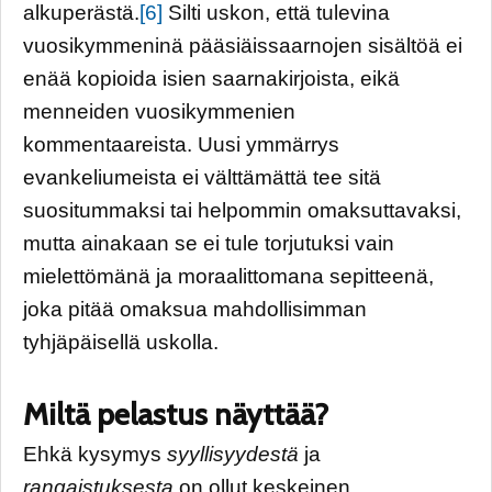
alkuperästä.
[6]
Silti uskon, että tulevina
vuosikymmeninä pääsiäissaarnojen sisältöä ei
enää kopioida isien saarnakirjoista, eikä
menneiden vuosikymmenien
kommentaareista. Uusi ymmärrys
evankeliumeista ei välttämättä tee sitä
suositummaksi tai helpommin omaksuttavaksi,
mutta ainakaan se ei tule torjutuksi vain
mielettömänä ja moraalittomana sepitteenä,
joka pitää omaksua mahdollisimman
tyhjäpäisellä uskolla.
Miltä pelastus näyttää?
Ehkä kysymys
syyllisyydestä
ja
rangaistuksesta
on ollut keskeinen