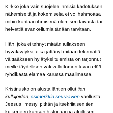
Kirkko joka vain suojelee ihmisiä kadotuksen
näkemiseltä ja kokemiselta ei voi hahmottaa
mihin kohtaan ihmisenä olemisen taivasta tai
helvettiä evankeliumia tänään tarvitaan.
Hän, joka ei tehnyt mitään tullakseen
hyväksytyksi, eikä jättänyt mitään tekemättä
välttääkseen hylätyksi tulemista on tarjonnut
meille täydellisen väkivallattoman tavan elää
ryhdikästä elämää karussa maailmassa.
Kristinusko on alusta lähtien ollut
tien
kulkijoiden
,
esimerkkiä seuraavien
vaellusta.
Jeesus ilmestyi pitkän ja itsekriittisen tien
kulkeneen kansan historiaan ja aloitti sen