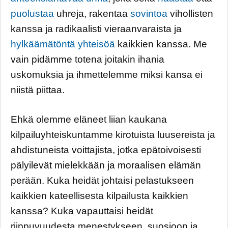
puolustaa
uhreja, rakentaa
sovintoa
vihollisten
kanssa ja radikaalisti vieraanvaraista ja
hylkäämätöntä yhteisöä
kaikkien kanssa. Me
vain pidämme totena joitakin ihania
uskomuksia ja ihmettelemme miksi kansa ei
niistä piittaa.
Ehkä olemme eläneet liian kaukana
kilpailuyhteiskuntamme kirotuista luusereista ja
ahdistuneista voittajista, jotka epätoivoisesti
pälyilevät mielekkään ja moraalisen elämän
perään. Kuka heidät johtaisi pelastukseen
kaikkien kateellisesta kilpailusta kaikkien
kanssa? Kuka vapauttaisi heidät
riippuvuudesta menestykseen, suosioon ja