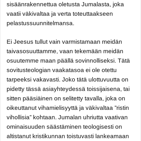
sisäänrakennettua oletusta Jumalasta, joka
vaatii väkivaltaa ja verta toteuttaakseen
pelastussuunnitelmansa.
Ei Jeesus tullut vain varmistamaan meidän
taivasosuuttamme, vaan tekemään meidän
osuutemme maan päällä sovinnolliseksi. Tätä
sovitusteologian vaakatasoa ei ole otettu
tarpeeksi vakavasti. Joko tätä ulottuvuutta on
pidetty tässä asiayhteydessä toissijaisena, tai
sitten pääsiäinen on selitetty tavalla, joka on
oikeuttanut vihamielisyyttä ja väkivaltaa ”ristin
vihollisia” kohtaan. Jumalan uhriutta vaativan
ominaisuuden säästäminen teologisesti on
altistanut kristikunnan toistuvasti lankeamaan