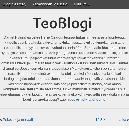
Blogin esittely
Ystävyyden Majatalo
Tilaa RSS
TeoBlogi
Daniel Nylund esittelee René Girardin teoriaa halun mimeettisestä luonteesta,
kateellisesta kilpailusta, väkivallan pyhittämisestä, syntipukkimekanismista ja
uskonnollisten myyttien tavasta vaientaa uhrin ääni. Sen avulla hän tarkastelee
pyhitetyn väkivallan vähittäistä demytologisointia Raamatun sivuilla ja sitä, kuinka
evankeliumit paljastavat uhria vaativan syntipukkimekanismin ihmisten
ominaisuudeksi ja Jumalan täysin väkivallattomaksi ihmisten rakastajaksi. Daniel
dramatisoi Jeesuksen elämän ja opetuksen Markuksen tekstien pohjalta. Tämä
narratiivinen menetelmä avaa uusia ulottuvuuksia Jeesuksesta ja kritisoi
teologiaa, joka edelleen pitää Jumalaa uhria vaativana ja väkivaltaisena. Hän
käsittelee myös kristikunnan sotaisaa ja pasifistista historiaa, sekä omaa
kompleksisen uhritietoista aikaamme. Onko mahdollista hylätä hylkääminen ja
elää elämää joka ei tuota uhreja, vai kuljemmeko kohti väkivallan eskaloitumista ja
lopullista apokalypsiä? Lue myös
esittely
ja
johdanto
.
«
Pelastus ja moraali
16.3 Kateuden aika
»