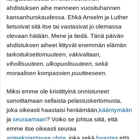
ahdistuksen aihe menneen vuosituhannen
kansanhurskaudessa. Ehkä Anselm ja Luther
lietsoivat sitä itse tai vastasivat jo olemassa
olevaan hätään. Mene ja tiedä. Tänä päivän
ahdistuksen aiheet liittyvät enemmän elämän
tarkoituksettomuuteen
,
väkivaltaan,
vihollisuuteen, ulkopuolisuuteen, sekä
moraalisen kompassien puutteeseen.
Miksi emme ole kristittyinä onnistuneet
sanoittamaan sellaista pelastuskertomusta,
joka oikeasti haastaisi heräämään,
kääntymään
ja
seuraamaan
? Voiko se johtua siitä, että
emme itse oikeasti seuraa
anteeksiantavaa uhria
, joka sekä
haastaa
että