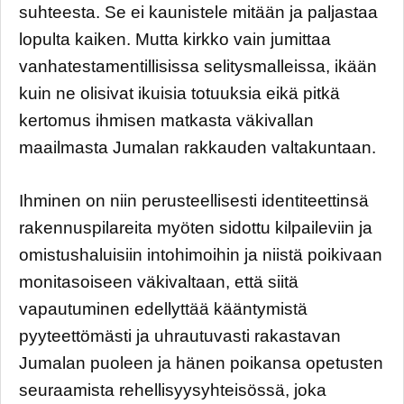
suhteesta. Se ei kaunistele mitään ja paljastaa
lopulta kaiken. Mutta kirkko vain jumittaa
vanhatestamentillisissa selitysmalleissa, ikään
kuin ne olisivat ikuisia totuuksia eikä pitkä
kertomus ihmisen matkasta väkivallan
maailmasta Jumalan rakkauden valtakuntaan.
Ihminen on niin perusteellisesti identiteettinsä
rakennuspilareita myöten sidottu kilpaileviin ja
omistushaluisiin intohimoihin ja niistä poikivaan
monitasoiseen väkivaltaan, että siitä
vapautuminen edellyttää kääntymistä
pyyteettömästi ja uhrautuvasti rakastavan
Jumalan puoleen ja hänen poikansa opetusten
seuraamista rehellisyysyhteisössä, joka