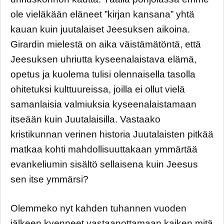
ole vieläkään eläneet ”kirjan kansana” yhtä
kauan kuin juutalaiset Jeesuksen aikoina.
Girardin mielestä on aika väistämätöntä, että
Jeesuksen uhriutta kyseenalaistava elämä,
opetus ja kuolema tulisi olennaisella tasolla
ohitetuksi kulttuureissa, joilla ei ollut vielä
samanlaisia valmiuksia kyseenalaistamaan
itseään kuin Juutalaisilla. Vastaako
kristikunnan verinen historia Juutalaisten pitkää
matkaa kohti mahdollisuuttakaan ymmärtää
evankeliumin sisältö sellaisena kuin Jeesus
sen itse ymmärsi?
Olemmeko nyt kahden tuhannen vuoden
jälkeen kyenneet vastaanottamaan kaiken mitä