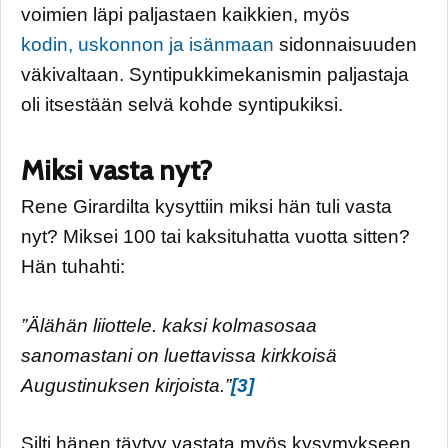
voimien läpi paljastaen kaikkien, myös
kodin, uskonnon ja isänmaan
sidonnaisuuden
väkivaltaan. Syntipukkimekanismin paljastaja
oli itsestään selvä kohde syntipukiksi.
Miksi vasta nyt?
Rene Girardilta kysyttiin miksi hän tuli vasta
nyt? Miksei 100 tai kaksituhatta vuotta sitten?
Hän tuhahti:
”Älähän liiottele. kaksi kolmasosaa
sanomastani on luettavissa kirkkoisä
Augustinuksen kirjoista.”
[3]
Silti hänen täytyy vastata myös kysymykseen