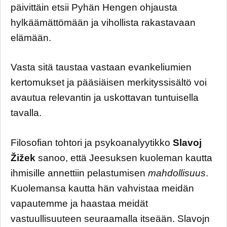
päivittäin etsii Pyhän Hengen ohjausta
hylkäämättömään ja vihollista rakastavaan
elämään.
Vasta sitä taustaa vastaan evankeliumien
kertomukset ja pääsiäisen merkityssisältö voi
avautua relevantin ja uskottavan tuntuisella
tavalla.
Filosofian tohtori ja psykoanalyytikko
Slavoj
Žižek
sanoo, että Jeesuksen kuoleman kautta
ihmisille annettiin pelastumisen
mahdollisuus
.
Kuolemansa kautta hän vahvistaa meidän
vapautemme ja haastaa meidät
vastuullisuuteen seuraamalla itseään. Slavojn