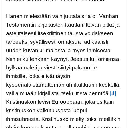
Hänen mielestään vain juutalaisilla oli Vanhan
Testamentin kirjoitusten kautta riittävän pitkä ja
asteittaisesti itsekriittinen tausta voidakseen
tarpeeksi syvällisesti omaksua radikaalisti
uuden kuvan Jumalasta ja myös ihmisestä.
Niin ei kuitenkaan käynyt. Jeesus tuli omiensa
hylkäämäksi ja viesti siirtyi pakanoille –
ihmisille, jotka elivät täysin
kyseenalaistamattoman uhrikulttuurin keskellä,
vailla mitään kirjallista itsekriittistä perintöä.
[4]
Kristinuskon levisi Eurooppaan, joka osittain
kristinuskon vaikutuksesta luopui
ihmisuhreista. Kristinusko mieltyi siksi meilläkin
uhriuskonnon kautta. Täällä pohjolassa emme