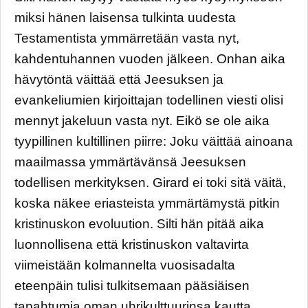
miksi hänen laisensa tulkinta uudesta
Testamentista ymmärretään vasta nyt,
kahdentuhannen vuoden jälkeen. Onhan aika
hävytöntä väittää että Jeesuksen ja
evankeliumien kirjoittajan todellinen viesti olisi
mennyt jakeluun vasta nyt. Eikö se ole aika
tyypillinen kultillinen piirre: Joku väittää ainoana
maailmassa ymmärtävänsä Jeesuksen
todellisen merkityksen. Girard ei toki sitä väitä,
koska näkee eriasteista ymmärtämystä pitkin
kristinuskon evoluution. Silti hän pitää aika
luonnollisena että kristinuskon valtavirta
viimeistään kolmannelta vuosisadalta
eteenpäin tulisi tulkitsemaan pääsiäisen
tapahtumia oman uhrikulttuurinsa kautta.