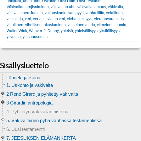
uhrikultti
,
uhrin ääni
,
Uskonto
,
Uusi Liitto
,
Uusi Testamentti
,
Väkivallan projisoiminen
,
väkivallan uhri
,
väkivallattomuus
,
väkivalta
,
väkivaltainen Jumala
,
valtauskonto
,
vampyyri
,
vanha liitto
,
velallinen
,
velkakirja
,
veri
,
vertailu
,
viaton veri
,
viehamielisyys
,
vieraanvaraisuus
,
vihollinen
,
vihollisen rakastaminen
,
viimeinen ateria
,
viimeinen tuomio
,
Walter Wink
,
Weaver. J. Denny
,
yhteisö
,
yhteisöllisyys
,
yksilöllisyys
,
ylivoima
,
ylösnousemus
Sisällysluettelo
Lähdekirjallisuus
1. Uskonto ja väkivalta
2 René Girard ja pyhitetty väkivalta
3 Girardin antropologia
4. Pyhitetyn väkivallan historia
5. Väkivaltainen pyhä vanhassa testamentissa
6. Uusi testamentti
7. JEESUKSEN ELÄMÄNKERTA