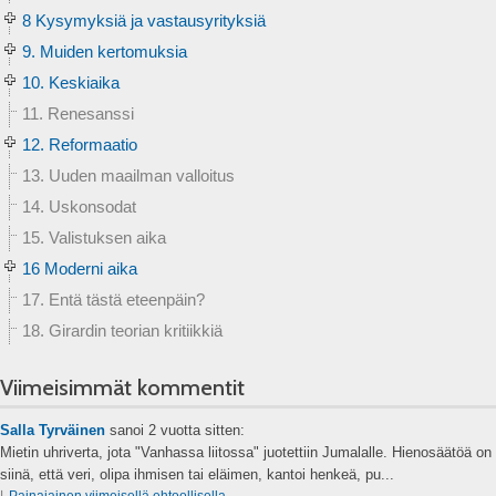
8 Kysymyksiä ja vastausyrityksiä
9. Muiden kertomuksia
10. Keskiaika
11. Renesanssi
12. Reformaatio
13. Uuden maailman valloitus
14. Uskonsodat
15. Valistuksen aika
16 Moderni aika
17. Entä tästä eteenpäin?
18. Girardin teorian kritiikkiä
Viimeisimmät kommentit
Salla Tyrväinen
sanoi
2 vuotta sitten:
Mietin uhriverta, jota "Vanhassa liitossa" juotettiin Jumalalle. Hienosäätöä on
siinä, että veri, olipa ihmisen tai eläimen, kantoi henkeä, pu...