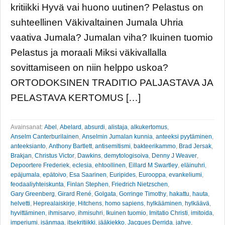
kritiikki Hyvä vai huono uutinen? Pelastus on
suhteellinen Väkivaltainen Jumala Uhria
vaativa Jumala? Jumalan viha? Ikuinen tuomio
Pelastus ja moraali Miksi väkivallalla
sovittamiseen on niin helppo uskoa?
ORTODOKSINEN TRADITIO PALJASTAVA JA
PELASTAVA KERTOMUS […]
Avainsanat:
Abel
,
Abelard
,
absurdi
,
alistaja
,
alkukertomus
,
Anselm Canterburilainen
,
Anselmin Jumalan kunnia
,
anteeksi pyytäminen
,
anteeksianto
,
Anthony Bartlett
,
antisemitismi
,
bakteerikammo
,
Brad Jersak
,
Brakjan
,
Christus Victor
,
Dawkins
,
demytologisoiva
,
Denny J Weaver
,
Depoortere Frederiek
,
eclesia
,
ehtoollinen
,
Eillard M Swartley
,
eläinuhri
,
epäjumala
,
epätoivo
,
Esa Saarinen
,
Euripides
,
Eurooppa
,
evankeliumi
,
feodaaliyhteiskunta
,
Finlan Stephen
,
Friedrich Nietzschen
,
Gary Greenberg
,
Girard René
,
Golgata
,
Gorringe Timothy
,
hakattu
,
hauta
,
helvetti
,
Heprealaiskirje
,
Hitchens
,
homo sapiens
,
hylkääminen
,
hylkäävä
,
hyvittäminen
,
ihmisarvo
,
ihmisuhri
,
Ikuinen tuomio
,
Imitatio Christi
,
imitoida
,
imperiumi
,
isänmaa
,
itsekritiikki
,
jääkiekko
,
Jacques Derrida
,
jahve
,