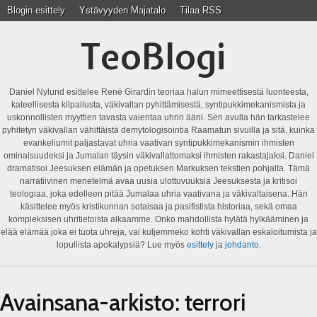
Blogin esittely
Ystävyyden Majatalo
Tilaa RSS
TeoBlogi
Daniel Nylund esittelee René Girardin teoriaa halun mimeettisestä luonteesta,
kateellisesta kilpailusta, väkivallan pyhittämisestä, syntipukkimekanismista ja
uskonnollisten myyttien tavasta vaientaa uhrin ääni. Sen avulla hän tarkastelee
pyhitetyn väkivallan vähittäistä demytologisointia Raamatun sivuilla ja sitä, kuinka
evankeliumit paljastavat uhria vaativan syntipukkimekanismin ihmisten
ominaisuudeksi ja Jumalan täysin väkivallattomaksi ihmisten rakastajaksi. Daniel
dramatisoi Jeesuksen elämän ja opetuksen Markuksen tekstien pohjalta. Tämä
narratiivinen menetelmä avaa uusia ulottuvuuksia Jeesuksesta ja kritisoi
teologiaa, joka edelleen pitää Jumalaa uhria vaativana ja väkivaltaisena. Hän
käsittelee myös kristikunnan sotaisaa ja pasifistista historiaa, sekä omaa
kompleksisen uhritietoista aikaamme. Onko mahdollista hylätä hylkääminen ja
elää elämää joka ei tuota uhreja, vai kuljemmeko kohti väkivallan eskaloitumista ja
lopullista apokalypsiä? Lue myös
esittely
ja
johdanto
.
Avainsana-arkisto:
terrori