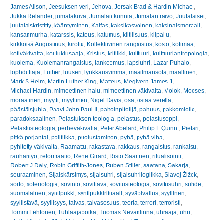
James Alison
,
Jeesuksen veri
,
Jehova
,
Jersak Brad & Hardin Michael
,
Jukka Relander
,
jumalakuva
,
Jumalan kunnia
,
Jumalan raivo
,
Juutalaiset
,
juutalaiskristitty
,
kääntyminen
,
Kaifas
,
kaksikasvoinen
,
kaksinaismoraali
,
kansanmurha
,
katarssis
,
kateus
,
katumus
,
kiitllisuus
,
kilpailu
,
kirkkoisä Augustinus
,
kirottu
,
Kollektiivinen rangaistus
,
kosto
,
kotimaa
,
kotiväkivalta
,
koulukiusaaja
,
Kristus
,
kritiikki
,
kulttuuri
,
kulttuuriantropologia
,
kuolema
,
Kuolemanrangaistus
,
lankeemus
,
lapsiuhri
,
Lazar Puhalo
,
lophduttaja
,
Luther
,
luuseri
,
lynkkausvimma
,
maailmansota
,
maallinen
,
Mark S Heim
,
Martin Luther King
,
Matteus
,
Megivern James J
,
Michael Hardin
,
mimeettinen halu
,
mimeettinen väkivalta
,
Molok
,
Mooses
,
moraalinen
,
myytti
,
myyttinen
,
Nigel Davis
,
osa
,
ostaa verellä
,
pääsiäisjuhla
,
Paavi John Paul II
,
pahoinpitelijä
,
pahuus
,
pakkomielle
,
paradoksaalinen
,
Pelastuksen teologia
,
pelastus
,
pelastusoppi
,
Pelastusteologia
,
perheväkivalta
,
Peter Abelard
,
Philip L Quinn.
,
Pietari
,
pitkä perjantai
,
politiikka
,
puolustaminen
,
pyhä
,
pyhä viha
,
pyhitetty väkivalta
,
Raamattu
,
rakastava
,
rakkaus
,
rangaistus
,
rankaisu
,
rauhantyö
,
reformaatio
,
Rene Girard
,
Risto Saarinen
,
ritualisointi
,
Robert J Daly
,
Robin Griffith-Jones
,
Ruben Stiller
,
saatana
,
Sakarja
,
seuraaminen
,
Sijaiskärsimys
,
sijaisuhri
,
sijaisuhrilogiikka
,
Slavoj Žižek
,
sorto
,
soteriologia
,
sovinto
,
sovittava
,
sovitusteologia
,
sovitusuhri
,
suhde
,
suomalainen
,
syntipukki
,
syntipukkirituaali
,
syväoivallus
,
syyllinen
,
syyllistävä
,
syyllisyys
,
taivas
,
taivasosuus
,
teoria
,
terrori
,
terroristi
,
Tommi Lehtonen
,
Tuhlaajapoika
,
Tuomas Nevanlinna
,
uhraaja
,
uhri
,