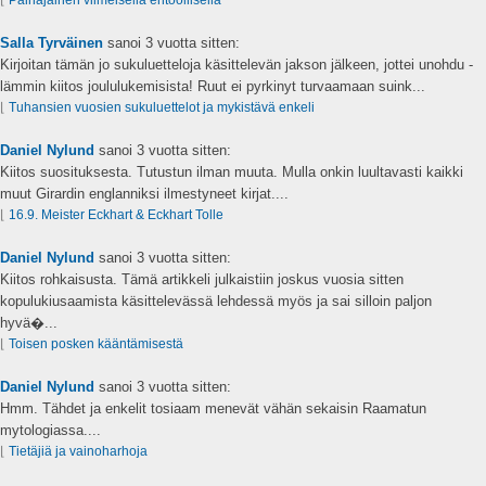
⌊
Painajainen viimeisellä ehtoollisella
Salla Tyrväinen
sanoi
3 vuotta sitten:
Kirjoitan tämän jo sukuluetteloja käsittelevän jakson jälkeen, jottei unohdu -
lämmin kiitos joululukemisista! Ruut ei pyrkinyt turvaamaan suink...
⌊
Tuhansien vuosien sukuluettelot ja mykistävä enkeli
Daniel Nylund
sanoi
3 vuotta sitten:
Kiitos suosituksesta. Tutustun ilman muuta. Mulla onkin luultavasti kaikki
muut Girardin englanniksi ilmestyneet kirjat....
⌊
16.9. Meister Eckhart & Eckhart Tolle
Daniel Nylund
sanoi
3 vuotta sitten:
Kiitos rohkaisusta. Tämä artikkeli julkaistiin joskus vuosia sitten
kopulukiusaamista käsittelevässä lehdessä myös ja sai silloin paljon
hyvä�...
⌊
Toisen posken kääntämisestä
Daniel Nylund
sanoi
3 vuotta sitten:
Hmm. Tähdet ja enkelit tosiaam menevät vähän sekaisin Raamatun
mytologiassa....
⌊
Tietäjiä ja vainoharhoja