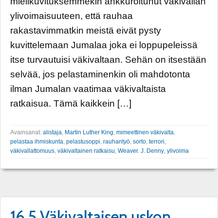
mielikuvituksemmekin ankkuroitunut väkivallan
ylivoimaisuuteen, että rauhaa
rakastavimmatkin meistä eivät pysty
kuvittelemaan Jumalaa joka ei loppupeleissä
itse turvautuisi väkivaltaan. Sehän on itsestään
selvää, jos pelastaminenkin oli mahdotonta
ilman Jumalan vaatimaa väkivaltaista
ratkaisua. Tämä kaikkein […]
Avainsanat:
alistaja
,
Martin Luther King
,
mimeettinen väkivalta
,
pelastaa ihmiskunta
,
pelastusoppi
,
rauhantyö
,
sorto
,
terrori
,
väkivallattomuus
,
väkivaltainen ratkaisu
,
Weaver. J. Denny
,
ylivoima
16.5 Väkivaltaisen uskon