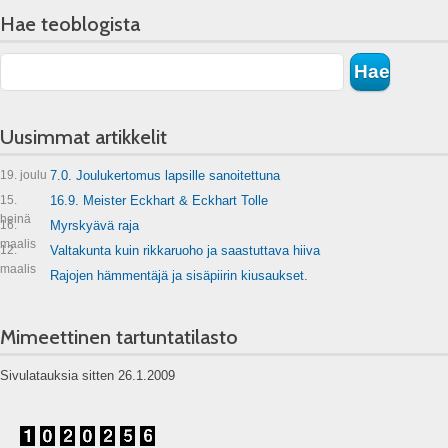
Hae teoblogista
Uusimmat artikkelit
19. joulu
7.0. Joulukertomus lapsille sanoitettuna
15.
16.9. Meister Eckhart & Eckhart Tolle
heinä
16.
Myrskyävä raja
maalis
12.
Valtakunta kuin rikkaruoho ja saastuttava hiiva
maalis
Rajojen hämmentäjä ja sisäpiirin kiusaukset.
Mimeettinen tartuntatilasto
Sivulatauksia sitten 26.1.2009