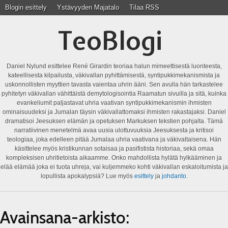
Blogin esittely
Ystävyyden Majatalo
Tilaa RSS
TeoBlogi
Daniel Nylund esittelee René Girardin teoriaa halun mimeettisestä luonteesta,
kateellisesta kilpailusta, väkivallan pyhittämisestä, syntipukkimekanismista ja
uskonnollisten myyttien tavasta vaientaa uhrin ääni. Sen avulla hän tarkastelee
pyhitetyn väkivallan vähittäistä demytologisointia Raamatun sivuilla ja sitä, kuinka
evankeliumit paljastavat uhria vaativan syntipukkimekanismin ihmisten
ominaisuudeksi ja Jumalan täysin väkivallattomaksi ihmisten rakastajaksi. Daniel
dramatisoi Jeesuksen elämän ja opetuksen Markuksen tekstien pohjalta. Tämä
narratiivinen menetelmä avaa uusia ulottuvuuksia Jeesuksesta ja kritisoi
teologiaa, joka edelleen pitää Jumalaa uhria vaativana ja väkivaltaisena. Hän
käsittelee myös kristikunnan sotaisaa ja pasifistista historiaa, sekä omaa
kompleksisen uhritietoista aikaamme. Onko mahdollista hylätä hylkääminen ja
elää elämää joka ei tuota uhreja, vai kuljemmeko kohti väkivallan eskaloitumista ja
lopullista apokalypsiä? Lue myös
esittely
ja
johdanto
.
Avainsana-arkisto: