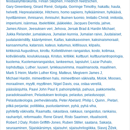
feodaaliyhteiskunta
,
Finlan Stephen
,
Friedrich Nietzschen
,
Gary Greenberg
,
Girard René
,
Golgata
,
Gorringe Timothy
,
hakattu
,
hauta
,
helvetti
,
Heprealaiskirje
,
Hitchens
,
homo sapiens
,
hylkääminen
,
hylkäävä
,
hyvittäminen
,
ihmisarvo
,
ihmisuhri
,
Ikuinen tuomio
,
Imitatio Christi
,
imitoida
,
imperiumi
,
isänmaa
,
itsekritiikki
,
jääkiekko
,
Jacques Derrida
,
jahve
,
James Alison
,
Jeesuksen veri
,
Jehova
,
Jersak Brad & Hardin Michael
,
Jukka Relander
,
jumalakuva
,
Jumalan kunnia
,
Jumalan raivo
,
Juutalaiset
,
juutalaiskristitty
,
kääntyminen
,
Kaifas
,
kaksikasvoinen
,
kaksinaismoraali
,
kansanmurha
,
katarssis
,
kateus
,
katumus
,
kiitllisuus
,
kilpailu
,
kirkkoisä Augustinus
,
kirottu
,
Kollektiivinen rangaistus
,
kosto
,
kotimaa
,
kotiväkivalta
,
koulukiusaaja
,
Kristus
,
kritiikki
,
kulttuuri
,
kulttuuriantropologia
,
kuolema
,
Kuolemanrangaistus
,
lankeemus
,
lapsiuhri
,
Lazar Puhalo
,
lophduttaja
,
Luther
,
luuseri
,
lynkkausvimma
,
maailmansota
,
maallinen
,
Mark S Heim
,
Martin Luther King
,
Matteus
,
Megivern James J
,
Michael Hardin
,
mimeettinen halu
,
mimeettinen väkivalta
,
Molok
,
Mooses
,
moraalinen
,
myytti
,
myyttinen
,
Nigel Davis
,
osa
,
ostaa verellä
,
pääsiäisjuhla
,
Paavi John Paul II
,
pahoinpitelijä
,
pahuus
,
pakkomielle
,
paradoksaalinen
,
Pelastuksen teologia
,
pelastus
,
pelastusoppi
,
Pelastusteologia
,
perheväkivalta
,
Peter Abelard
,
Philip L Quinn.
,
Pietari
,
pitkä perjantai
,
politiikka
,
puolustaminen
,
pyhä
,
pyhä viha
,
pyhitetty väkivalta
,
Raamattu
,
rakastava
,
rakkaus
,
rangaistus
,
rankaisu
,
rauhantyö
,
reformaatio
,
Rene Girard
,
Risto Saarinen
,
ritualisointi
,
Robert J Daly
,
Robin Griffith-Jones
,
Ruben Stiller
,
saatana
,
Sakarja
,
seuraaminen
,
Sijaiskärsimys
,
sijaisuhri
,
sijaisuhrilogiikka
,
Slavoj Žižek
,