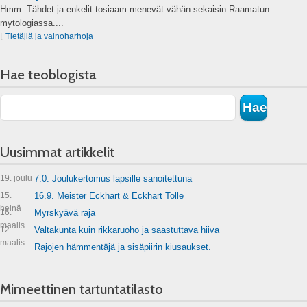
Hmm. Tähdet ja enkelit tosiaam menevät vähän sekaisin Raamatun
mytologiassa....
⌊
Tietäjiä ja vainoharhoja
Hae teoblogista
Uusimmat artikkelit
19. joulu
7.0. Joulukertomus lapsille sanoitettuna
15.
16.9. Meister Eckhart & Eckhart Tolle
heinä
16.
Myrskyävä raja
maalis
12.
Valtakunta kuin rikkaruoho ja saastuttava hiiva
maalis
Rajojen hämmentäjä ja sisäpiirin kiusaukset.
Mimeettinen tartuntatilasto