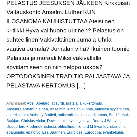
PELASTUS JEESUKSEN JÄLKEEN Kirkkoisät
Valtauskonto Anselm. Luther KUN
ILOSANOMA KAUHISTUTTAA Ateistinen
kritiikki Hyvä vai huono uutinen? Pelastus on
suhteellinen Väkivaltainen Jumala Uhria
vaativa Jumala? Jumalan viha? Ikuinen tuomio
Pelastus ja moraali Miksi väkivallalla
sovittamiseen on niin helppo uskoa?
ORTODOKSINEN TRADITIO PALJASTAVA JA
PELASTAVA KERTOMUS […]
Avainsanat:
Abel
,
Abelard
,
absurdi
,
alistaja
,
alkukertomus
,
Anselm Canterburilainen
,
Anselmin Jumalan kunnia
,
anteeksi pyytäminen
,
anteeksianto
,
Anthony Bartlett
,
antisemitismi
,
bakteerikammo
,
Brad Jersak
,
Brakjan
,
Christus Victor
,
Dawkins
,
demytologisoiva
,
Denny J Weaver
,
Depoortere Frederiek
,
eclesia
,
ehtoollinen
,
Eillard M Swartley
,
eläinuhri
,
epäjumala
,
epätoivo
,
Esa Saarinen
,
Euripides
,
Eurooppa
,
evankeliumi
,