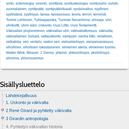
sorto
,
soteriologia
,
sovinto
,
sovittava
,
sovitusteologia
,
sovitusuhri
,
suhde
,
suomalainen
,
syntipukki
,
syntipukkirituaali
,
syväoivallus
,
syyllinen
,
syyllistävä
,
syyllisyys
,
taivas
,
taivasosuus
,
teoria
,
terrori
,
terroristi
,
Tommi Lehtonen
,
Tuhlaajapoika
,
Tuomas Nevanlinna
,
uhraaja
,
uhri
,
uhrikultti
,
uhrin ääni
,
Uskonto
,
Uusi Liitto
,
Uusi Testamentti
,
Väkivallan projisoiminen
,
väkivallan uhri
,
väkivallattomuus
,
väkivalta
,
väkivaltainen Jumala
,
valtauskonto
,
vampyyri
,
vanha liitto
,
velallinen
,
velkakirja
,
veri
,
vertailu
,
viaton veri
,
viehamielisyys
,
vieraanvaraisuus
,
vihollinen
,
vihollisen rakastaminen
,
viimeinen ateria
,
viimeinen tuomio
,
Walter Wink
,
Weaver. J. Denny
,
yhteisö
,
yhteisöllisyys
,
yksilöllisyys
,
ylivoima
,
ylösnousemus
Sisällysluettelo
Lähdekirjallisuus
1. Uskonto ja väkivalta
2 René Girard ja pyhitetty väkivalta
3 Girardin antropologia
4. Pyhitetyn väkivallan historia