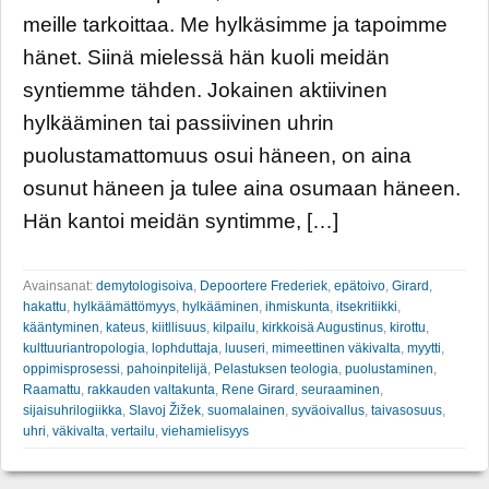
meille tarkoittaa. Me hylkäsimme ja tapoimme
hänet. Siinä mielessä hän kuoli meidän
syntiemme tähden. Jokainen aktiivinen
hylkääminen tai passiivinen uhrin
puolustamattomuus osui häneen, on aina
osunut häneen ja tulee aina osumaan häneen.
Hän kantoi meidän syntimme, […]
Avainsanat:
demytologisoiva
,
Depoortere Frederiek
,
epätoivo
,
Girard
,
hakattu
,
hylkäämättömyys
,
hylkääminen
,
ihmiskunta
,
itsekritiikki
,
kääntyminen
,
kateus
,
kiitllisuus
,
kilpailu
,
kirkkoisä Augustinus
,
kirottu
,
kulttuuriantropologia
,
lophduttaja
,
luuseri
,
mimeettinen väkivalta
,
myytti
,
oppimisprosessi
,
pahoinpitelijä
,
Pelastuksen teologia
,
puolustaminen
,
Raamattu
,
rakkauden valtakunta
,
Rene Girard
,
seuraaminen
,
sijaisuhrilogiikka
,
Slavoj Žižek
,
suomalainen
,
syväoivallus
,
taivasosuus
,
uhri
,
väkivalta
,
vertailu
,
viehamielisyys