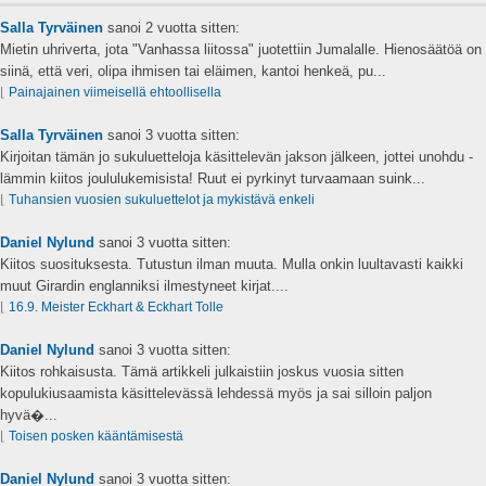
Salla Tyrväinen
sanoi
2 vuotta sitten:
Mietin uhriverta, jota "Vanhassa liitossa" juotettiin Jumalalle. Hienosäätöä on
siinä, että veri, olipa ihmisen tai eläimen, kantoi henkeä, pu...
⌊
Painajainen viimeisellä ehtoollisella
Salla Tyrväinen
sanoi
3 vuotta sitten:
Kirjoitan tämän jo sukuluetteloja käsittelevän jakson jälkeen, jottei unohdu -
lämmin kiitos joululukemisista! Ruut ei pyrkinyt turvaamaan suink...
⌊
Tuhansien vuosien sukuluettelot ja mykistävä enkeli
Daniel Nylund
sanoi
3 vuotta sitten:
Kiitos suosituksesta. Tutustun ilman muuta. Mulla onkin luultavasti kaikki
muut Girardin englanniksi ilmestyneet kirjat....
⌊
16.9. Meister Eckhart & Eckhart Tolle
Daniel Nylund
sanoi
3 vuotta sitten:
Kiitos rohkaisusta. Tämä artikkeli julkaistiin joskus vuosia sitten
kopulukiusaamista käsittelevässä lehdessä myös ja sai silloin paljon
hyvä�...
⌊
Toisen posken kääntämisestä
Daniel Nylund
sanoi
3 vuotta sitten: