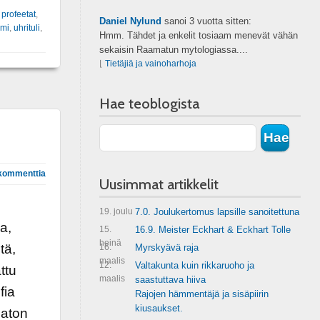
,
profeetat
,
Daniel Nylund
sanoi
3 vuotta sitten:
emi
,
uhrituli
,
Hmm. Tähdet ja enkelit tosiaam menevät vähän
sekaisin Raamatun mytologiassa....
⌊
Tietäjiä ja vainoharhoja
Hae teoblogista
kommenttia
Uusimmat artikkelit
19. joulu
7.0. Joulukertomus lapsille sanoitettuna
a,
15.
16.9. Meister Eckhart & Eckhart Tolle
heinä
tä,
16.
Myrskyävä raja
maalis
12.
Valtakunta kuin rikkaruoho ja
ttu
maalis
saastuttava hiiva
fia
Rajojen hämmentäjä ja sisäpiirin
kiusaukset.
maton