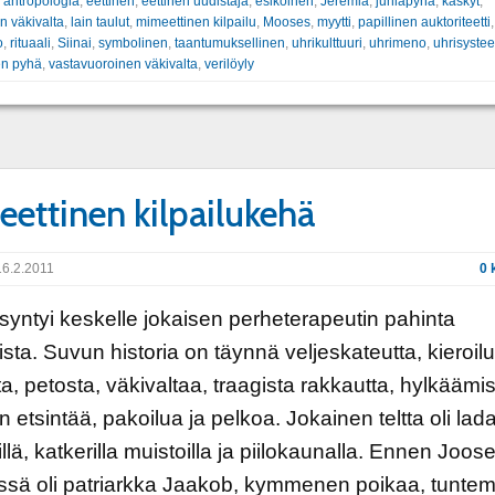
:
antropologia
,
eettinen
,
eettinen uudistaja
,
esikoinen
,
Jeremia
,
juhlapyhä
,
käskyt
,
en väkivalta
,
lain taulut
,
mimeettinen kilpailu
,
Mooses
,
myytti
,
papillinen auktoriteetti
o
,
rituaali
,
Siinai
,
symbolinen
,
taantumuksellinen
,
uhrikulttuuri
,
uhrimeno
,
uhrisyste
en pyhä
,
vastavuoroinen väkivalta
,
verilöyly
ettinen kilpailukehä
6.2.2011
0 
syntyi keskelle jokaisen perheterapeutin pahinta
ista. Suvun historia on täynnä veljeskateutta, kieroilu
a, petosta, väkivaltaa, traagista rakkautta, hylkäämis
 etsintää, pakoilua ja pelkoa. Jokainen teltta oli lada
illä, katkerilla muistoilla ja piilokaunalla. Ennen Joose
ssä oli patriarkka Jaakob, kymmenen poikaa, tunte