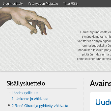
Blogin esittely
Ystävyyden Majatalo
Tilaa RSS
Daniel Nylund esittelee
syntipukkimekanismist
vähittäistä demytologisoi
ominaisuudeksi ja Ju
Markuksen tekstien pohja
pitää Jumalaa uhria v
kompleksisen uhritietois
Avain
Sisällysluettelo
Lähdekirjallisuus
1. Uskonto ja väkivalta
Uude
2 René Girard ja pyhitetty väkivalta