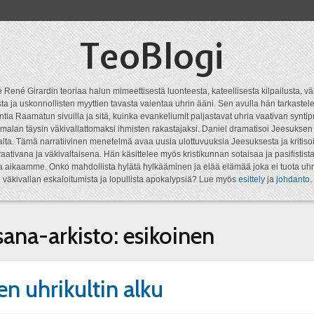
TeoBlogi
 René Girardin teoriaa halun mimeettisestä luonteesta, kateellisesta kilpailusta, vä
a ja uskonnollisten myyttien tavasta vaientaa uhrin ääni. Sen avulla hän tarkastele
ntia Raamatun sivuilla ja sitä, kuinka evankeliumit paljastavat uhria vaativan syn
malan täysin väkivallattomaksi ihmisten rakastajaksi. Daniel dramatisoi Jeesukse
lta. Tämä narratiivinen menetelmä avaa uusia ulottuvuuksia Jeesuksesta ja kritisoi
aativana ja väkivaltaisena. Hän käsittelee myös kristikunnan sotaisaa ja pasifistist
ta aikaamme. Onko mahdollista hylätä hylkääminen ja elää elämää joka ei tuota uhr
väkivallan eskaloitumista ja lopullista apokalypsiä? Lue myös
esittely
ja
johdanto
.
sana-arkisto:
esikoinen
n uhrikultin alku