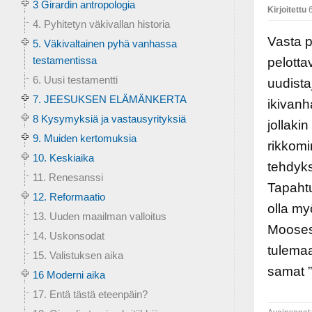
3 Girardin antropologia
Kirjoitettu
6
4. Pyhitetyn väkivallan historia
Vasta p
5. Väkivaltainen pyhä vanhassa
testamentissa
pelotta
6. Uusi testamentti
uudista
7. JEESUKSEN ELÄMÄNKERTA
ikivanh
8 Kysymyksiä ja vastausyrityksiä
jollaki
9. Muiden kertomuksia
rikkom
10. Keskiaika
tehdyksi
11. Renesanssi
Tapahtu
12. Reformaatio
olla my
13. Uuden maailman valloitus
Mooses
14. Uskonsodat
tulemaa
15. Valistuksen aika
samat ”
16 Moderni aika
17. Entä tästä eteenpäin?