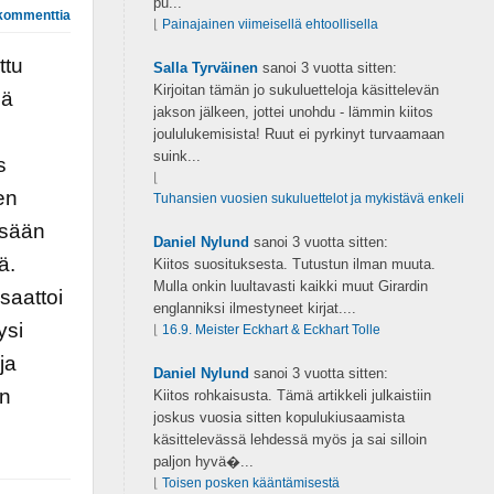
pu...
kommenttia
⌊
Painajainen viimeisellä ehtoollisella
ttu
Salla Tyrväinen
sanoi
3 vuotta sitten:
Kirjoitan tämän jo sukuluetteloja käsittelevän
nä
jakson jälkeen, jottei unohdu - lämmin kiitos
joululukemisista! Ruut ei pyrkinyt turvaamaan
suink...
s
⌊
en
Tuhansien vuosien sukuluettelot ja mykistävä enkeli
ssään
Daniel Nylund
sanoi
3 vuotta sitten:
ä.
Kiitos suosituksesta. Tutustun ilman muuta.
Mulla onkin luultavasti kaikki muut Girardin
saattoi
englanniksi ilmestyneet kirjat....
ysi
⌊
16.9. Meister Eckhart & Eckhart Tolle
ja
Daniel Nylund
sanoi
3 vuotta sitten:
in
Kiitos rohkaisusta. Tämä artikkeli julkaistiin
joskus vuosia sitten kopulukiusaamista
käsittelevässä lehdessä myös ja sai silloin
paljon hyvä�...
⌊
Toisen posken kääntämisestä