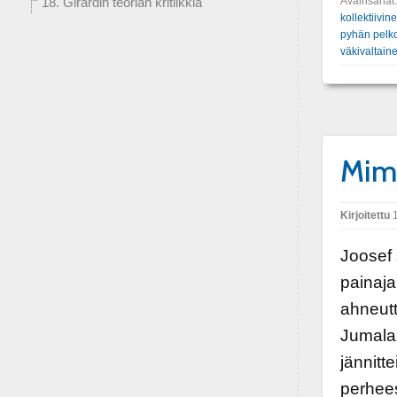
Avainsanat
18. Girardin teorian kritiikkiä
kollektiivin
pyhän pelk
väkivaltain
Mime
Kirjoitettu
1
Joosef 
painaja
ahneutt
Jumalan
jännitte
perhee