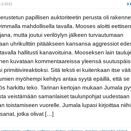
.3.2011
0 
erustetun papillisen auktoriteetin perusta oli rakenne
vimmalla mahdollisella tavalla. Mooses aloitti eettise
jana, mutta joutui verilöylyn jälkeen turvautumaan
aan uhrikulttiin pitääkseen kansansa aggressiot ede
n tavalla hallitusti kanavoituina. Mooseksen lain tauluj
inen kuvataan kommentaareissa yleensä suutuspäi
 primitiivireaktioksi. Sitä teksti ei kuitenkaan itse väit
mien myöhempi kehitys antaa syytä epäillä, että se 
ös harkittu teko. Tarinan kertojan mukaan Jumala py
ta veistämään samanlaiset taulunpohjat uudestaan 
n toistamiseen vuorelle. Jumala lupasi kirjoittaa niih
sanat, jotka olivat […]