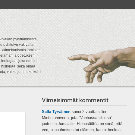
kivallan pyhittämisestä,
e pyhitetyn väkivallan
tipukkimekanismin ihmisten
n elämän ja opetuksen
 teologiaa, joka edelleen
a historiaa, sekä omaa
eja, vai kuljemmeko kohti
Viimeisimmät kommentit
Salla Tyrväinen
sanoi
2 vuotta sitten:
Mietin uhriverta, jota "Vanhassa liitossa"
juotettiin Jumalalle. Hienosäätöä on siinä, että
veri, olipa ihmisen tai eläimen, kantoi henkeä,