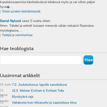
kopulukiusaamista käsittelevässä lehdessä myös ja sai silloin paljon
hyvä�...
⌊
Toisen posken kääntämisestä
Daniel Nylund
sanoi
3 vuotta sitten:
Hmm. Tähdet ja enkelit tosiaam menevät vähän sekaisin Raamatun
mytologiassa....
⌊
Tietäjiä ja vainoharhoja
Hae teoblogista
Uusimmat artikkelit
19. joulu
7.0. Joulukertomus lapsille sanoitettuna
15.
16.9. Meister Eckhart & Eckhart Tolle
heinä
16.
Myrskyävä raja
maalis
12.
Valtakunta kuin rikkaruoho ja saastuttava hiiva
maalis