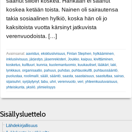
saanut silloin koskea. Hänkään ei saanut
koskea ketään toista. Nainen oli sairautensa
takia sosiaalinen hylkiö, koska hän oli jo
kaksitoista vuotta kärsinyt jatkuvista
verenvuodoista. […]
Avainsanat:
aavistus
,
eksklusiivisuus
,
Finlan Stephen
,
hylkääminen
,
inklusiivisuus
,
järjestys
,
jäsenrekisteri
,
Joukko
,
kaipuu
,
kivittäminen
,
kosketus
,
kulttuuri
,
kunnia
,
kuolemantuomio
,
kuukautiset
,
lääkäri
,
laki
,
lynkkaus
,
organisaatio
,
pahuus
,
puhdas
,
puhtauskultti
,
puhtaussääntö
,
puolustaa
,
roolimalli
,
sääli
,
sääntö
,
saasta
,
saastaisuus
,
saastuttaa
,
sairas
,
sijaisuhri
,
syrjäytynyt
,
tabu
,
uhri
,
verenvuoto
,
veri
,
yhteenkuuluvaisuus
,
yhteiskunta
,
yksilö
,
ylimielisyys
Sisällysluettelo
Lähdekirjallisuus