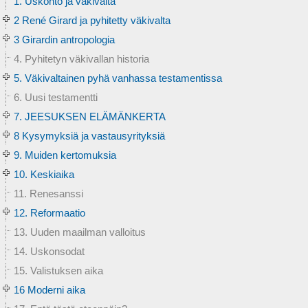
1. Uskonto ja väkivalta
2 René Girard ja pyhitetty väkivalta
3 Girardin antropologia
4. Pyhitetyn väkivallan historia
5. Väkivaltainen pyhä vanhassa testamentissa
6. Uusi testamentti
7. JEESUKSEN ELÄMÄNKERTA
8 Kysymyksiä ja vastausyrityksiä
9. Muiden kertomuksia
10. Keskiaika
11. Renesanssi
12. Reformaatio
13. Uuden maailman valloitus
14. Uskonsodat
15. Valistuksen aika
16 Moderni aika