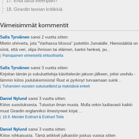
17. Entä tästä eteenpäin?
18. Girardin teorian kritiikkiä
Viimeisimmät kommentit
Salla Tyrväinen
sanoi
2 vuotta sitten:
Mietin uhriverta, jota "Vanhassa liitossa" juotettiin Jumalalle. Hienosäätöä on
siinä, että veri, olipa ihmisen tai eläimen, kantoi henkeä, pu...
⌊
Painajainen viimeisellä ehtoollisella
Salla Tyrväinen
sanoi
3 vuotta sitten:
Kirjoitan tämän jo sukuluetteloja käsittelevän jakson jälkeen, jottei unohdu -
lämmin kiitos joululukemisista! Ruut ei pyrkinyt turvaamaan suink...
⌊
Tuhansien vuosien sukuluettelot ja mykistävä enkeli
Daniel Nylund
sanoi
3 vuotta sitten:
Kiitos suosituksesta. Tutustun ilman muuta. Mulla onkin luultavasti kaikki
muut Girardin englanniksi ilmestyneet kirjat....
⌊
16.9. Meister Eckhart & Eckhart Tolle
Daniel Nylund
sanoi
3 vuotta sitten:
Kiitos rohkaisusta. Tämä artikkeli julkaistiin joskus vuosia sitten