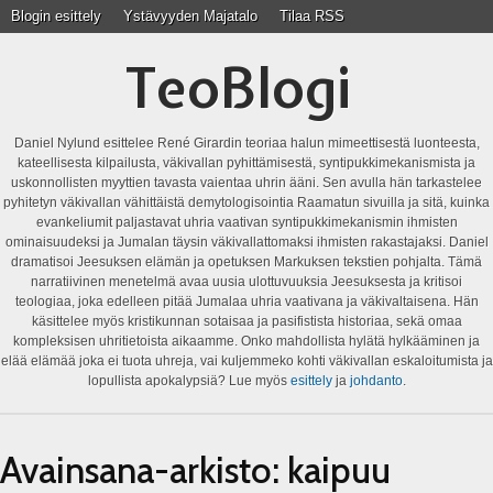
Blogin esittely
Ystävyyden Majatalo
Tilaa RSS
TeoBlogi
Daniel Nylund esittelee René Girardin teoriaa halun mimeettisestä luonteesta,
kateellisesta kilpailusta, väkivallan pyhittämisestä, syntipukkimekanismista ja
uskonnollisten myyttien tavasta vaientaa uhrin ääni. Sen avulla hän tarkastelee
pyhitetyn väkivallan vähittäistä demytologisointia Raamatun sivuilla ja sitä, kuinka
evankeliumit paljastavat uhria vaativan syntipukkimekanismin ihmisten
ominaisuudeksi ja Jumalan täysin väkivallattomaksi ihmisten rakastajaksi. Daniel
dramatisoi Jeesuksen elämän ja opetuksen Markuksen tekstien pohjalta. Tämä
narratiivinen menetelmä avaa uusia ulottuvuuksia Jeesuksesta ja kritisoi
teologiaa, joka edelleen pitää Jumalaa uhria vaativana ja väkivaltaisena. Hän
käsittelee myös kristikunnan sotaisaa ja pasifistista historiaa, sekä omaa
kompleksisen uhritietoista aikaamme. Onko mahdollista hylätä hylkääminen ja
elää elämää joka ei tuota uhreja, vai kuljemmeko kohti väkivallan eskaloitumista ja
lopullista apokalypsiä? Lue myös
esittely
ja
johdanto
.
Avainsana-arkisto:
kaipuu