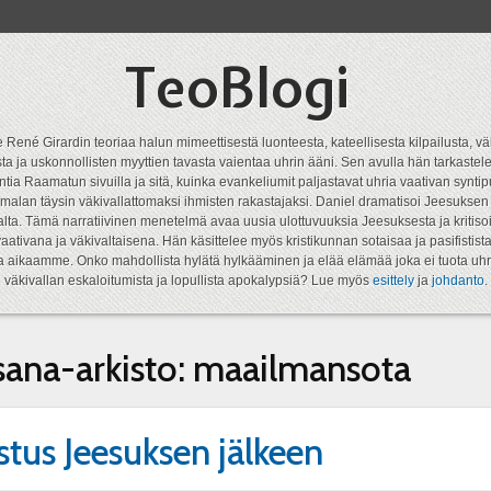
TeoBlogi
 René Girardin teoriaa halun mimeettisestä luonteesta, kateellisesta kilpailusta, vä
a ja uskonnollisten myyttien tavasta vaientaa uhrin ääni. Sen avulla hän tarkastele
ntia Raamatun sivuilla ja sitä, kuinka evankeliumit paljastavat uhria vaativan syn
malan täysin väkivallattomaksi ihmisten rakastajaksi. Daniel dramatisoi Jeesukse
lta. Tämä narratiivinen menetelmä avaa uusia ulottuvuuksia Jeesuksesta ja kritisoi
aativana ja väkivaltaisena. Hän käsittelee myös kristikunnan sotaisaa ja pasifistist
ta aikaamme. Onko mahdollista hylätä hylkääminen ja elää elämää joka ei tuota uhr
väkivallan eskaloitumista ja lopullista apokalypsiä? Lue myös
esittely
ja
johdanto
.
sana-arkisto:
maailmansota
stus Jeesuksen jälkeen