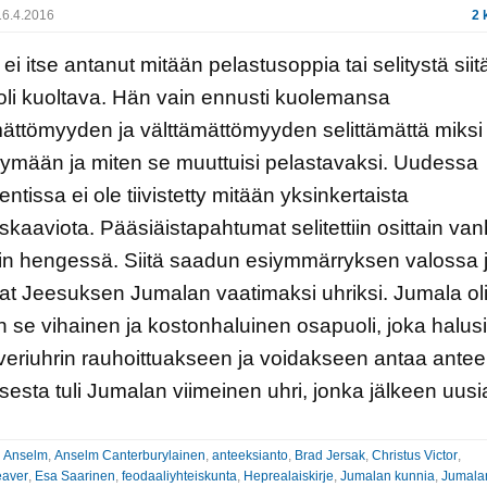
6.4.2016
2 
ei itse antanut mitään pelastusoppia tai selitystä siit
li kuoltava. Hän vain ennusti kuolemansa
ättömyyden ja välttämättömyyden selittämättä miksi 
käymään ja miten se muuttuisi pelastavaksi. Uudessa
ntissa ei ole tiivistetty mitään yksinkertaista
skaaviota. Pääsiäistapahtumat selitettiin osittain va
tin hengessä. Siitä saadun esiymmärryksen valossa j
ivat Jeesuksen Jumalan vaatimaksi uhriksi. Jumala ol
in se vihainen ja kostonhaluinen osapuoli, joka halusi
i veriuhrin rauhoittuakseen ja voidakseen antaa antee
esta tuli Jumalan viimeinen uhri, jonka jälkeen uusi
:
Anselm
,
Anselm Canterburylainen
,
anteeksianto
,
Brad Jersak
,
Christus Victor
,
eaver
,
Esa Saarinen
,
feodaaliyhteiskunta
,
Heprealaiskirje
,
Jumalan kunnia
,
Jumala