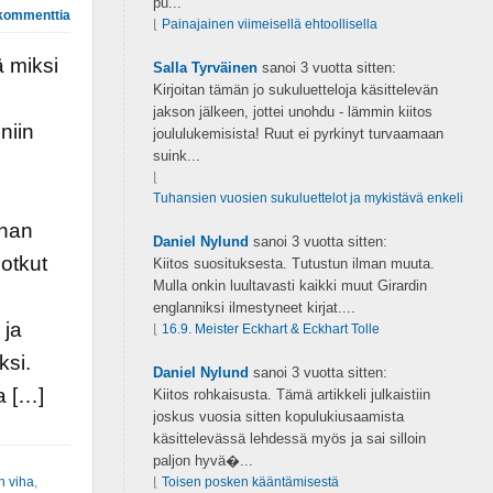
pu...
kommenttia
⌊
Painajainen viimeisellä ehtoollisella
ä miksi
Salla Tyrväinen
sanoi
3 vuotta sitten:
Kirjoitan tämän jo sukuluetteloja käsittelevän
jakson jälkeen, jottei unohdu - lämmin kiitos
niin
joululukemisista! Ruut ei pyrkinyt turvaamaan
suink...
⌊
Tuhansien vuosien sukuluettelot ja mykistävä enkeli
nhan
Daniel Nylund
sanoi
3 vuotta sitten:
otkut
Kiitos suosituksesta. Tutustun ilman muuta.
Mulla onkin luultavasti kaikki muut Girardin
i
englanniksi ilmestyneet kirjat....
 ja
⌊
16.9. Meister Eckhart & Eckhart Tolle
ksi.
Daniel Nylund
sanoi
3 vuotta sitten:
a […]
Kiitos rohkaisusta. Tämä artikkeli julkaistiin
joskus vuosia sitten kopulukiusaamista
käsittelevässä lehdessä myös ja sai silloin
paljon hyvä�...
n viha
,
⌊
Toisen posken kääntämisestä