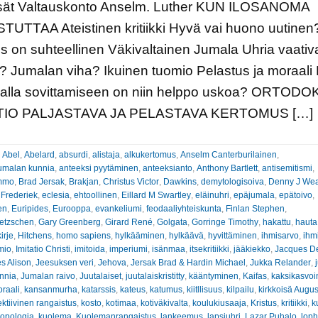
isät Valtauskonto Anselm. Luther KUN ILOSANOMA
UTTAA Ateistinen kritiikki Hyvä vai huono uutinen
s on suhteellinen Väkivaltainen Jumala Uhria vaativ
 Jumalan viha? Ikuinen tuomio Pelastus ja moraali 
llalla sovittamiseen on niin helppo uskoa? ORTOD
TIO PALJASTAVA JA PELASTAVA KERTOMUS […]
:
Abel
,
Abelard
,
absurdi
,
alistaja
,
alkukertomus
,
Anselm Canterburilainen
,
umalan kunnia
,
anteeksi pyytäminen
,
anteeksianto
,
Anthony Bartlett
,
antisemitismi
,
ammo
,
Brad Jersak
,
Brakjan
,
Christus Victor
,
Dawkins
,
demytologisoiva
,
Denny J We
 Frederiek
,
eclesia
,
ehtoollinen
,
Eillard M Swartley
,
eläinuhri
,
epäjumala
,
epätoivo
,
en
,
Euripides
,
Eurooppa
,
evankeliumi
,
feodaaliyhteiskunta
,
Finlan Stephen
,
ietzschen
,
Gary Greenberg
,
Girard René
,
Golgata
,
Gorringe Timothy
,
hakattu
,
hauta
irje
,
Hitchens
,
homo sapiens
,
hylkääminen
,
hylkäävä
,
hyvittäminen
,
ihmisarvo
,
ihm
mio
,
Imitatio Christi
,
imitoida
,
imperiumi
,
isänmaa
,
itsekritiikki
,
jääkiekko
,
Jacques De
s Alison
,
Jeesuksen veri
,
Jehova
,
Jersak Brad & Hardin Michael
,
Jukka Relander
,
nnia
,
Jumalan raivo
,
Juutalaiset
,
juutalaiskristitty
,
kääntyminen
,
Kaifas
,
kaksikasvoi
raali
,
kansanmurha
,
katarssis
,
kateus
,
katumus
,
kiitllisuus
,
kilpailu
,
kirkkoisä Augus
ektiivinen rangaistus
,
kosto
,
kotimaa
,
kotiväkivalta
,
koulukiusaaja
,
Kristus
,
kritiikki
,
k
ropologia
,
kuolema
,
Kuolemanrangaistus
,
lankeemus
,
lapsiuhri
,
Lazar Puhalo
,
loph