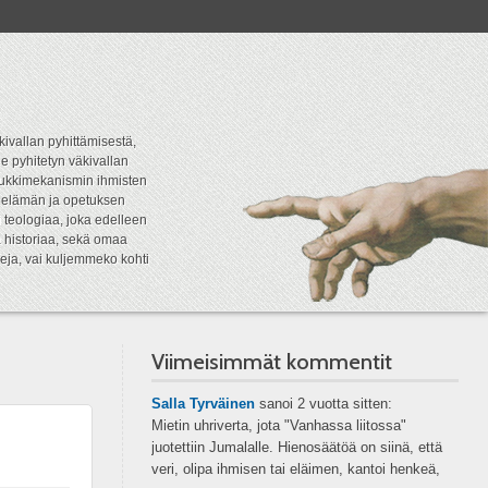
kivallan pyhittämisestä,
e pyhitetyn väkivallan
tipukkimekanismin ihmisten
n elämän ja opetuksen
 teologiaa, joka edelleen
a historiaa, sekä omaa
eja, vai kuljemmeko kohti
Viimeisimmät kommentit
Salla Tyrväinen
sanoi
2 vuotta sitten:
Mietin uhriverta, jota "Vanhassa liitossa"
juotettiin Jumalalle. Hienosäätöä on siinä, että
veri, olipa ihmisen tai eläimen, kantoi henkeä,