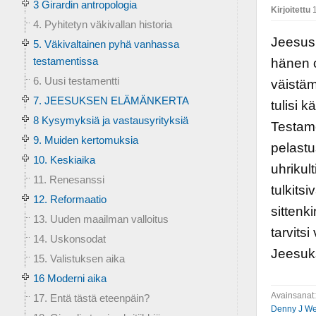
3 Girardin antropologia
Kirjoitettu
1
4. Pyhitetyn väkivallan historia
Jeesus 
5. Väkivaltainen pyhä vanhassa
testamentissa
hänen o
6. Uusi testamentti
väistäm
7. JEESUKSEN ELÄMÄNKERTA
tulisi 
8 Kysymyksiä ja vastausyrityksiä
Testame
9. Muiden kertomuksia
pelastu
10. Keskiaika
uhrikul
11. Renesanssi
tulkits
12. Reformaatio
sittenk
13. Uuden maailman valloitus
tarvits
14. Uskonsodat
Jeesuks
15. Valistuksen aika
16 Moderni aika
Avainsanat
17. Entä tästä eteenpäin?
Denny J W