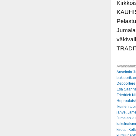
Kirkko
KAUHIST
Pelastu
Jumala?
väkiva
TRADI
Avainsanat
Anselmin J
bakteerik
Depoortere
Esa Saarin
Friedrich N
Heprealaisk
Ikuinen tuo
jahve
,
Jame
Jumalan ku
kaksinaismo
kirottu
,
Koll
kulttuuriant