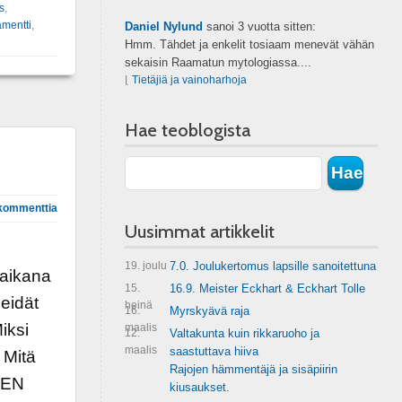
s
,
amentti
,
Daniel Nylund
sanoi
3 vuotta sitten:
Hmm. Tähdet ja enkelit tosiaam menevät vähän
sekaisin Raamatun mytologiassa....
⌊
Tietäjiä ja vainoharhoja
Hae teoblogista
kommenttia
Uusimmat artikkelit
19. joulu
7.0. Joulukertomus lapsille sanoitettuna
 aikana
15.
16.9. Meister Eckhart & Eckhart Tolle
meidät
heinä
16.
Myrskyävä raja
iksi
maalis
12.
Valtakunta kuin rikkaruoho ja
maalis
saastuttava hiiva
 Mitä
Rajojen hämmentäjä ja sisäpiirin
EEN
kiusaukset.