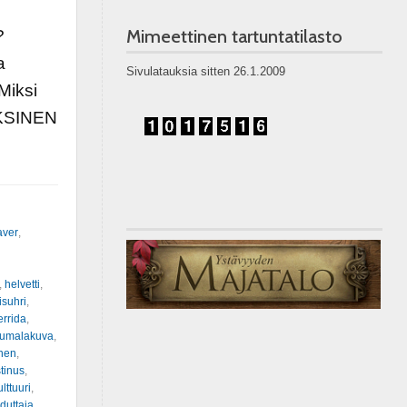
Mimeettinen tartuntatilasto
?
a
Sivulatauksia sitten 26.1.2009
Miksi
OKSINEN
aver
,
,
helvetti
,
isuhri
,
rrida
,
jumalakuva
,
nen
,
tinus
,
ulttuuri
,
duttaja
,