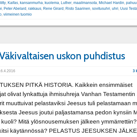
titty
,
Kaifas
,
kansanmurha
,
kuolema
,
Luther
,
maailmansota
,
Michael Hardin
,
pahuu
pi
,
Peter Abelard
,
rakkaus
,
Rene Girard
,
Risto Saarinen
,
sovitusuhri
,
uhri
,
Uusi Test
o
,
viimeinen tuomio
 Väkivaltaisen uskon puhdistus
6.4.2016
3 
UKSEN PITKÄ HISTORIA. Kaikkein ensimmäiset
jat olivat lynkattuja ihmisuhreja Vanhan Testamentin
rit muuttuivat pelastaviksi Jeesus tuli pelastamaan 
ksesta Jeesus joutui paljastamansa pedon kynsiin M
kuoli? Mitä ylösnousemuksen jälkeen ymmärrettiin?
kitsi käytännössä? PELASTUS JEESUKSEN JÄLK