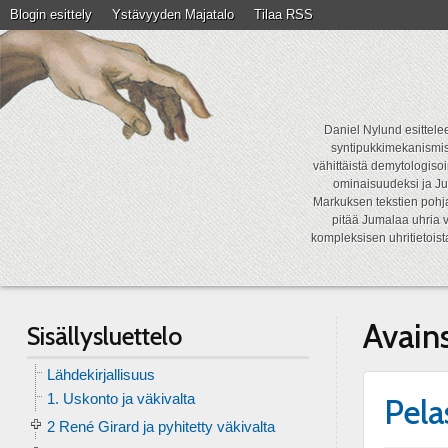
Blogin esittely
Ystävyyden Majatalo
Tilaa RSS
Daniel Nylund esittelee
syntipukkimekanismist
vähittäistä demytologisoi
ominaisuudeksi ja Ju
Markuksen tekstien pohja
pitää Jumalaa uhria v
kompleksisen uhritietois
Avain
Sisällysluettelo
Lähdekirjallisuus
1. Uskonto ja väkivalta
Pela
2 René Girard ja pyhitetty väkivalta