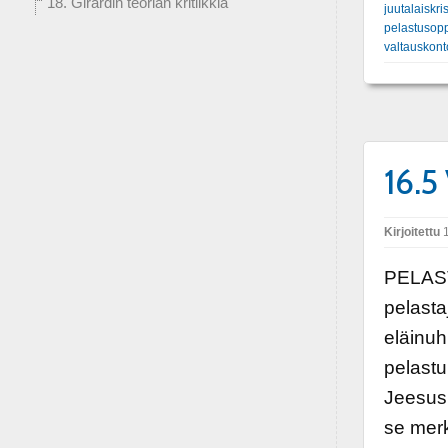
18. Girardin teorian kritiikkiä
juutalaiskris
pelastusop
valtauskont
16.5
Kirjoitettu
1
PELAST
pelasta
eläinuh
pelastu
Jeesus 
se mer