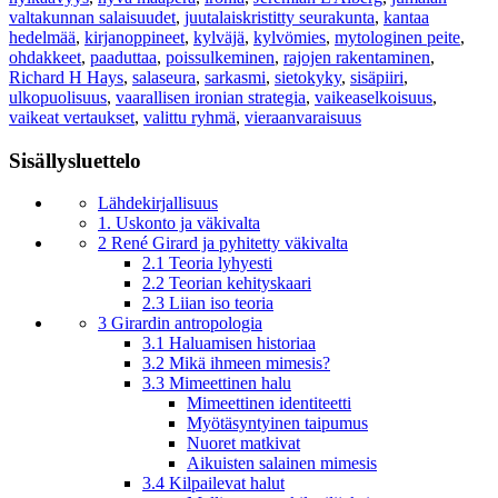
valtakunnan salaisuudet
,
juutalaiskristitty seurakunta
,
kantaa
hedelmää
,
kirjanoppineet
,
kylväjä
,
kylvömies
,
mytologinen peite
,
ohdakkeet
,
paaduttaa
,
poissulkeminen
,
rajojen rakentaminen
,
Richard H Hays
,
salaseura
,
sarkasmi
,
sietokyky
,
sisäpiiri
,
ulkopuolisuus
,
vaarallisen ironian strategia
,
vaikeaselkoisuus
,
vaikeat vertaukset
,
valittu ryhmä
,
vieraanvaraisuus
Sisällysluettelo
Lähdekirjallisuus
1. Uskonto ja väkivalta
2 René Girard ja pyhitetty väkivalta
2.1 Teoria lyhyesti
2.2 Teorian kehityskaari
2.3 Liian iso teoria
3 Girardin antropologia
3.1 Haluamisen historiaa
3.2 Mikä ihmeen mimesis?
3.3 Mimeettinen halu
Mimeettinen identiteetti
Myötäsyntyinen taipumus
Nuoret matkivat
Aikuisten salainen mimesis
3.4 Kilpailevat halut