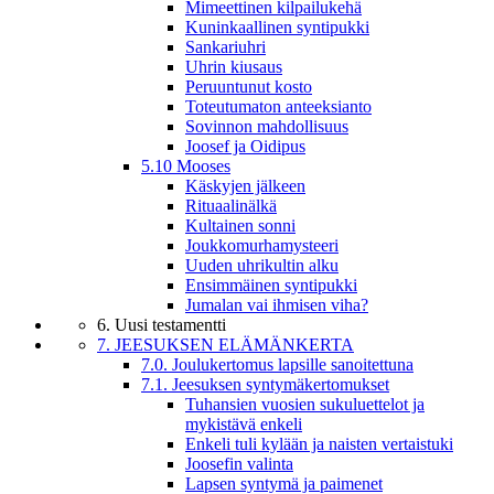
Mimeettinen kilpailukehä
Kuninkaallinen syntipukki
Sankariuhri
Uhrin kiusaus
Peruuntunut kosto
Toteutumaton anteeksianto
Sovinnon mahdollisuus
Joosef ja Oidipus
5.10 Mooses
Käskyjen jälkeen
Rituaalinälkä
Kultainen sonni
Joukkomurhamysteeri
Uuden uhrikultin alku
Ensimmäinen syntipukki
Jumalan vai ihmisen viha?
6. Uusi testamentti
7. JEESUKSEN ELÄMÄNKERTA
7.0. Joulukertomus lapsille sanoitettuna
7.1. Jeesuksen syntymäkertomukset
Tuhansien vuosien sukuluettelot ja
mykistävä enkeli
Enkeli tuli kylään ja naisten vertaistuki
Joosefin valinta
Lapsen syntymä ja paimenet