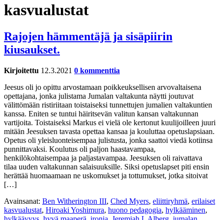
kasvualustat
Rajojen hämmentäjä ja sisäpiirin
kiusaukset.
Kirjoitettu
12.3.2021
0 kommenttia
Jeesus oli jo opittu arvostamaan poikkeuksellisen arvovaltaisena
opettajana, jonka julistama Jumalan valtakunta näytti joutuvat
välittömään ristiriitaan toistaiseksi tunnettujen jumalien valtakuntien
kanssa. Eniten se tuntui häiritsevän valitun kansan valtakunnan
vartijoita. Toistaiseksi Markus ei vielä ole kertonut kuulijoilleen juuri
mitään Jeesuksen tavasta opettaa kansaa ja kouluttaa opetuslapsiaan.
Opetus oli yleisluonteisempaa julistusta, jonka saattoi viedä kotiinsa
punnittavaksi. Koulutus oli paljon haastavampaa,
henkilökohtaisempaa ja paljastavampaa. Jeesuksen oli raivattava
tilaa uuden valtakunnan salaisuuksille. Siksi opetuslapset piti ensin
herättää huomaamaan ne uskomukset ja tottumukset, jotka sitoivat
[…]
Avainsanat:
Ben Witherington III
,
Ched Myers
,
eliittiryhmä
,
erilaiset
kasvualustat
,
Hiroaki Yoshimura
,
huono pedagogia
,
hylkääminen
,
hylkäävyys
,
hyvä maaperä
,
ironia
,
Jeremiah L Alberg
,
jumalan