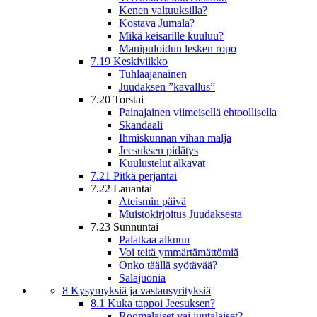
Kenen valtuuksilla?
Kostava Jumala?
Mikä keisarille kuuluu?
Manipuloidun lesken ropo
7.19 Keskiviikko
Tuhlaajanainen
Juudaksen ”kavallus”
7.20 Torstai
Painajainen viimeisellä ehtoollisella
Skandaali
Ihmiskunnan vihan malja
Jeesuksen pidätys
Kuulustelut alkavat
7.21 Pitkä perjantai
7.22 Lauantai
Ateismin päivä
Muistokirjoitus Juudaksesta
7.23 Sunnuntai
Palatkaa alkuun
Voi teitä ymmärtämättömiä
Onko täällä syötävää?
Salajuonia
8 Kysymyksiä ja vastausyrityksiä
8.1 Kuka tappoi Jeesuksen?
Roomalaiset vai juutalaiset?