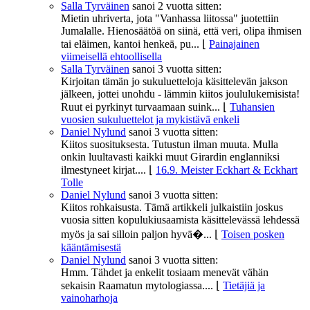
Salla Tyrväinen
sanoi
2 vuotta sitten:
Mietin uhriverta, jota "Vanhassa liitossa" juotettiin
Jumalalle. Hienosäätöä on siinä, että veri, olipa ihmisen
tai eläimen, kantoi henkeä, pu...
⌊
Painajainen
viimeisellä ehtoollisella
Salla Tyrväinen
sanoi
3 vuotta sitten:
Kirjoitan tämän jo sukuluetteloja käsittelevän jakson
jälkeen, jottei unohdu - lämmin kiitos joululukemisista!
Ruut ei pyrkinyt turvaamaan suink...
⌊
Tuhansien
vuosien sukuluettelot ja mykistävä enkeli
Daniel Nylund
sanoi
3 vuotta sitten:
Kiitos suosituksesta. Tutustun ilman muuta. Mulla
onkin luultavasti kaikki muut Girardin englanniksi
ilmestyneet kirjat....
⌊
16.9. Meister Eckhart & Eckhart
Tolle
Daniel Nylund
sanoi
3 vuotta sitten:
Kiitos rohkaisusta. Tämä artikkeli julkaistiin joskus
vuosia sitten kopulukiusaamista käsittelevässä lehdessä
myös ja sai silloin paljon hyvä�...
⌊
Toisen posken
kääntämisestä
Daniel Nylund
sanoi
3 vuotta sitten:
Hmm. Tähdet ja enkelit tosiaam menevät vähän
sekaisin Raamatun mytologiassa....
⌊
Tietäjiä ja
vainoharhoja