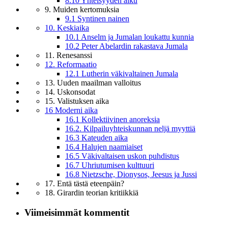
8.10 Yhteisyyden alku
9. Muiden kertomuksia
9.1 Syntinen nainen
10. Keskiaika
10.1 Anselm ja Jumalan loukattu kunnia
10.2 Peter Abelardin rakastava Jumala
11. Renesanssi
12. Reformaatio
12.1 Lutherin väkivaltainen Jumala
13. Uuden maailman valloitus
14. Uskonsodat
15. Valistuksen aika
16 Moderni aika
16.1 Kollektiivinen anoreksia
16.2. Kilpailuyhteiskunnan neljä myyttiä
16.3 Kateuden aika
16.4 Halujen naamiaiset
16.5 Väkivaltaisen uskon puhdistus
16.7 Uhriutumisen kulttuuri
16.8 Nietzsche, Dionysos, Jeesus ja Jussi
17. Entä tästä eteenpäin?
18. Girardin teorian kritiikkiä
Viimeisimmät kommentit