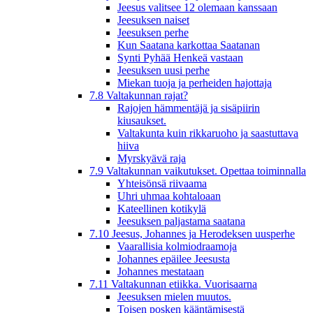
Jeesus valitsee 12 olemaan kanssaan
Jeesuksen naiset
Jeesuksen perhe
Kun Saatana karkottaa Saatanan
Synti Pyhää Henkeä vastaan
Jeesuksen uusi perhe
Miekan tuoja ja perheiden hajottaja
7.8 Valtakunnan rajat?
Rajojen hämmentäjä ja sisäpiirin
kiusaukset.
Valtakunta kuin rikkaruoho ja saastuttava
hiiva
Myrskyävä raja
7.9 Valtakunnan vaikutukset. Opettaa toiminnalla
Yhteisönsä riivaama
Uhri uhmaa kohtaloaan
Kateellinen kotikylä
Jeesuksen paljastama saatana
7.10 Jeesus, Johannes ja Herodeksen uusperhe
Vaarallisia kolmiodraamoja
Johannes epäilee Jeesusta
Johannes mestataan
7.11 Valtakunnan etiikka. Vuorisaarna
Jeesuksen mielen muutos.
Toisen posken kääntämisestä