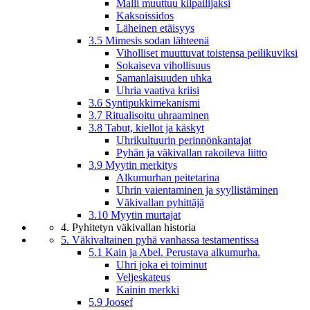
Malli muuttuu kilpailijaksi
Kaksoissidos
Läheinen etäisyys
3.5 Mimesis sodan lähteenä
Viholliset muuttuvat toistensa peilikuviksi
Sokaiseva vihollisuus
Samanlaisuuden uhka
Uhria vaativa kriisi
3.6 Syntipukkimekanismi
3.7 Ritualisoitu uhraaminen
3.8 Tabut, kiellot ja käskyt
Uhrikultuurin perinnönkantajat
Pyhän ja väkivallan rakoileva liitto
3.9 Myytin merkitys
Alkumurhan peitetarina
Uhrin vaientaminen ja syyllistäminen
Väkivallan pyhittäjä
3.10 Myytin murtajat
4. Pyhitetyn väkivallan historia
5. Väkivaltainen pyhä vanhassa testamentissa
5.1 Kain ja Abel. Perustava alkumurha.
Uhri joka ei toiminut
Veljeskateus
Kainin merkki
5.9 Joosef