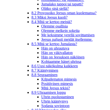
Jumalako tappoi tai tapatti?
Olitko sinä siellä?
8.2 Provosoiko Jeesus oman kuolemansa?
8.3 Miksi Jeesus kuoli?
8.4 Mitä se kertoo meistä?
Olemme osallisia
Olemme melkein sokeita
Me keksimme verellä sovittamisen
Jeesus paljasti meidät itsellemme.
8.5 Mitä se kertoo Jumalasta?
Hän on uhrautuva
Hän on väkivallaton
Hän on Jeesuksen näköinen
Kohtaamme hänet uhrissa
8.6 Uusi näkökulma kaikkeen
8.7 Kääntyminen
8.8 Seuraaminen
Kilpailematon mimesis
Positiivinen mimesis
Mitä Jeesus tekisi?
8.9 Uhraamisen loppu
Uhrin puolustaminen
Uhrin kääntymys
Sodasta sovintoon