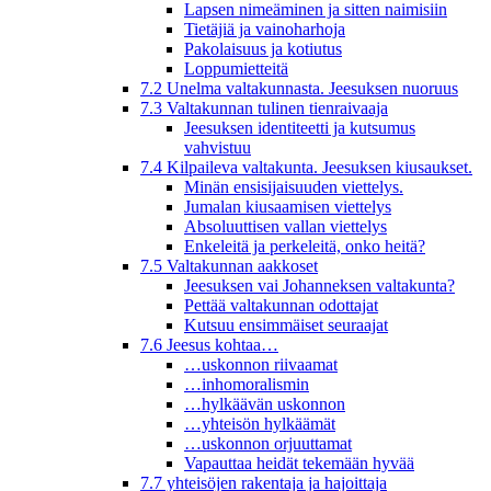
Lapsen nimeäminen ja sitten naimisiin
Tietäjiä ja vainoharhoja
Pakolaisuus ja kotiutus
Loppumietteitä
7.2 Unelma valtakunnasta. Jeesuksen nuoruus
7.3 Valtakunnan tulinen tienraivaaja
Jeesuksen identiteetti ja kutsumus
vahvistuu
7.4 Kilpaileva valtakunta. Jeesuksen kiusaukset.
Minän ensisijaisuuden viettelys.
Jumalan kiusaamisen viettelys
Absoluuttisen vallan viettelys
Enkeleitä ja perkeleitä, onko heitä?
7.5 Valtakunnan aakkoset
Jeesuksen vai Johanneksen valtakunta?
Pettää valtakunnan odottajat
Kutsuu ensimmäiset seuraajat
7.6 Jeesus kohtaa…
…uskonnon riivaamat
…inhomoralismin
…hylkäävän uskonnon
…yhteisön hylkäämät
…uskonnon orjuuttamat
Vapauttaa heidät tekemään hyvää
7.7 yhteisöjen rakentaja ja hajoittaja