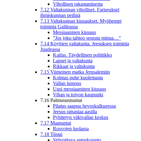
Vihollisen rakastamisesta
7.12 Valtakunnan viholliset. Fariseukset
ihmiskunnan peilinä
7.13 Valtakunnan kiusaukset. Myöhempi
toiminta Galileassa
Messiaaninen kiusaus
”Jos joku tahtoo seurata minua…”
7.14 Köyhien valtakunta. Jeesuksen toiminta
Juudeassa
Kaifas. Täydellinen poliitikko
Lapset ja valtakunta
Rikkaat ja valtakunta
7.15 Viimeinen matka Jerusalemiin
Kolmas puhe kuolemasta
Vallan lumous
Uusi messiaaninen kiusaus
Vihan ja toivon kaupunki
7.16 Palmusunnuntai
Pilatus saapuu hevoskulkueessa
Jeesus ratsastaa aasilla
Pyhitetyn väkivallan keskus
7.17 Maanantai
Rosvojen luolassa
7.18 Tiistai
Velvoittava anteeksianto