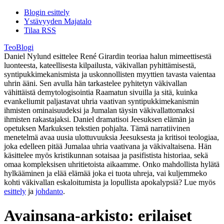
Blogin esittely
Ystävyyden Majatalo
Tilaa RSS
TeoBlogi
Daniel Nylund esittelee René Girardin teoriaa halun mimeettisestä
luonteesta, kateellisesta kilpailusta, väkivallan pyhittämisestä,
syntipukkimekanismista ja uskonnollisten myyttien tavasta vaientaa
uhrin ääni. Sen avulla hän tarkastelee pyhitetyn väkivallan
vähittäistä demytologisointia Raamatun sivuilla ja sitä, kuinka
evankeliumit paljastavat uhria vaativan syntipukkimekanismin
ihmisten ominaisuudeksi ja Jumalan täysin väkivallattomaksi
ihmisten rakastajaksi. Daniel dramatisoi Jeesuksen elämän ja
opetuksen Markuksen tekstien pohjalta. Tämä narratiivinen
menetelmä avaa uusia ulottuvuuksia Jeesuksesta ja kritisoi teologiaa,
joka edelleen pitää Jumalaa uhria vaativana ja väkivaltaisena. Hän
käsittelee myös kristikunnan sotaisaa ja pasifistista historiaa, sekä
omaa kompleksisen uhritietoista aikaamme. Onko mahdollista hylätä
hylkääminen ja elää elämää joka ei tuota uhreja, vai kuljemmeko
kohti väkivallan eskaloitumista ja lopullista apokalypsiä? Lue myös
esittely
ja
johdanto
.
Avainsana-arkisto:
erilaiset