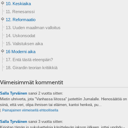
10. Keskiaika
11. Renesanssi
12. Reformaatio
13. Uuden maailman valloitus
14. Uskonsodat
15. Valistuksen aika
16 Moderni aika
17. Entä tästä eteenpäin?
18. Girardin teorian kritiikkiä
Viimeisimmät kommentit
Salla Tyrväinen
sanoi
2 vuotta sitten:
Mietin uhriverta, jota "Vanhassa liitossa" juotettiin Jumalalle. Hienosäätöä on
siinä, että veri, olipa ihmisen tai eläimen, kantoi henkeä, pu...
⌊
Painajainen viimeisellä ehtoollisella
Salla Tyrväinen
sanoi
3 vuotta sitten:
Kirjoitan tämän jo sukuluetteloja käsittelevän jakson jälkeen, jottei unohdu -