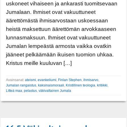
uskoneet vihaiseen ja ankarasti tuomitsevaan
Jumalaan. Ihmiset ovat vakuuttuneet
äärettömästä ihmisarvostaan uskoessaan
heistä maksettuun äärettömän arvokkaaseen
lunnasmaksuun. Ihmiset ovat vakuuttuneet
Jumalan lempeästä armosta vaikka ovatkin
jääneet pelkäämään ikuisen tuomion uhkaa.
Kristus meille kuuluvan […]
Avainsanat:
ateismi
,
evankeliumi
,
Finlan Stephen
,
ihmisarvo
,
Jumalan rangaistus
,
kaksinaismoraali
,
Kristillinen teologia
,
kritiikki
,
Litteä maa
,
pelastus
,
väkivaltainen Jumala