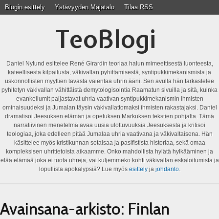
Blogin esittely
Ystävyyden Majatalo
Tilaa RSS
TeoBlogi
Daniel Nylund esittelee René Girardin teoriaa halun mimeettisestä luonteesta,
kateellisesta kilpailusta, väkivallan pyhittämisestä, syntipukkimekanismista ja
uskonnollisten myyttien tavasta vaientaa uhrin ääni. Sen avulla hän tarkastelee
pyhitetyn väkivallan vähittäistä demytologisointia Raamatun sivuilla ja sitä, kuinka
evankeliumit paljastavat uhria vaativan syntipukkimekanismin ihmisten
ominaisuudeksi ja Jumalan täysin väkivallattomaksi ihmisten rakastajaksi. Daniel
dramatisoi Jeesuksen elämän ja opetuksen Markuksen tekstien pohjalta. Tämä
narratiivinen menetelmä avaa uusia ulottuvuuksia Jeesuksesta ja kritisoi
teologiaa, joka edelleen pitää Jumalaa uhria vaativana ja väkivaltaisena. Hän
käsittelee myös kristikunnan sotaisaa ja pasifistista historiaa, sekä omaa
kompleksisen uhritietoista aikaamme. Onko mahdollista hylätä hylkääminen ja
elää elämää joka ei tuota uhreja, vai kuljemmeko kohti väkivallan eskaloitumista ja
lopullista apokalypsiä? Lue myös
esittely
ja
johdanto
.
Avainsana-arkisto:
Finlan