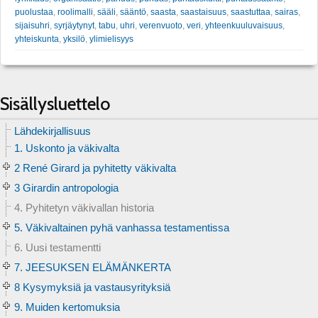
puolustaa
,
roolimalli
,
sääli
,
sääntö
,
saasta
,
saastaisuus
,
saastuttaa
,
sairas
,
sijaisuhri
,
syrjäytynyt
,
tabu
,
uhri
,
verenvuoto
,
veri
,
yhteenkuuluvaisuus
,
yhteiskunta
,
yksilö
,
ylimielisyys
Sisällysluettelo
Lähdekirjallisuus
1. Uskonto ja väkivalta
2 René Girard ja pyhitetty väkivalta
3 Girardin antropologia
4. Pyhitetyn väkivallan historia
5. Väkivaltainen pyhä vanhassa testamentissa
6. Uusi testamentti
7. JEESUKSEN ELÄMÄNKERTA
8 Kysymyksiä ja vastausyrityksiä
9. Muiden kertomuksia