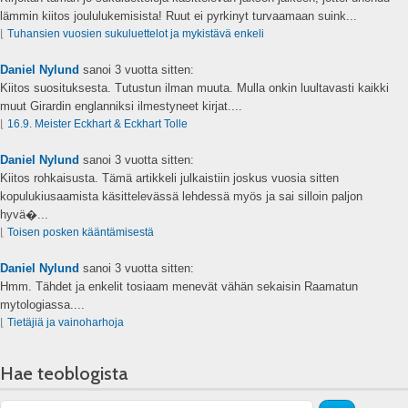
lämmin kiitos joululukemisista! Ruut ei pyrkinyt turvaamaan suink...
⌊
Tuhansien vuosien sukuluettelot ja mykistävä enkeli
Daniel Nylund
sanoi
3 vuotta sitten:
Kiitos suosituksesta. Tutustun ilman muuta. Mulla onkin luultavasti kaikki
muut Girardin englanniksi ilmestyneet kirjat....
⌊
16.9. Meister Eckhart & Eckhart Tolle
Daniel Nylund
sanoi
3 vuotta sitten:
Kiitos rohkaisusta. Tämä artikkeli julkaistiin joskus vuosia sitten
kopulukiusaamista käsittelevässä lehdessä myös ja sai silloin paljon
hyvä�...
⌊
Toisen posken kääntämisestä
Daniel Nylund
sanoi
3 vuotta sitten:
Hmm. Tähdet ja enkelit tosiaam menevät vähän sekaisin Raamatun
mytologiassa....
⌊
Tietäjiä ja vainoharhoja
Hae teoblogista