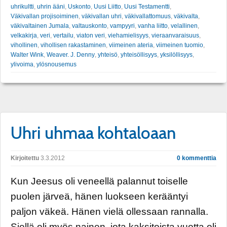
uhrikultti
,
uhrin ääni
,
Uskonto
,
Uusi Liitto
,
Uusi Testamentti
,
Väkivallan projisoiminen
,
väkivallan uhri
,
väkivallattomuus
,
väkivalta
,
väkivaltainen Jumala
,
valtauskonto
,
vampyyri
,
vanha liitto
,
velallinen
,
velkakirja
,
veri
,
vertailu
,
viaton veri
,
viehamielisyys
,
vieraanvaraisuus
,
vihollinen
,
vihollisen rakastaminen
,
viimeinen ateria
,
viimeinen tuomio
,
Walter Wink
,
Weaver. J. Denny
,
yhteisö
,
yhteisöllisyys
,
yksilöllisyys
,
ylivoima
,
ylösnousemus
Uhri uhmaa kohtaloaan
Kirjoitettu
3.3.2012
0 kommenttia
Kun Jeesus oli veneellä palannut toiselle
puolen järveä, hänen luokseen kerääntyi
paljon väkeä. Hänen vielä ollessaan rannalla.
Siellä oli myös nainen, jota kaksitoista vuotta oli