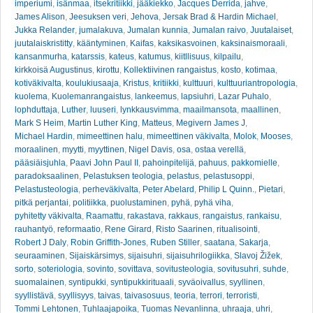
imperiumi
,
isänmaa
,
itsekritiikki
,
jääkiekko
,
Jacques Derrida
,
jahve
,
James Alison
,
Jeesuksen veri
,
Jehova
,
Jersak Brad & Hardin Michael
,
Jukka Relander
,
jumalakuva
,
Jumalan kunnia
,
Jumalan raivo
,
Juutalaiset
,
juutalaiskristitty
,
kääntyminen
,
Kaifas
,
kaksikasvoinen
,
kaksinaismoraali
,
kansanmurha
,
katarssis
,
kateus
,
katumus
,
kiitllisuus
,
kilpailu
,
kirkkoisä Augustinus
,
kirottu
,
Kollektiivinen rangaistus
,
kosto
,
kotimaa
,
kotiväkivalta
,
koulukiusaaja
,
Kristus
,
kritiikki
,
kulttuuri
,
kulttuuriantropologia
,
kuolema
,
Kuolemanrangaistus
,
lankeemus
,
lapsiuhri
,
Lazar Puhalo
,
lophduttaja
,
Luther
,
luuseri
,
lynkkausvimma
,
maailmansota
,
maallinen
,
Mark S Heim
,
Martin Luther King
,
Matteus
,
Megivern James J
,
Michael Hardin
,
mimeettinen halu
,
mimeettinen väkivalta
,
Molok
,
Mooses
,
moraalinen
,
myytti
,
myyttinen
,
Nigel Davis
,
osa
,
ostaa verellä
,
pääsiäisjuhla
,
Paavi John Paul II
,
pahoinpitelijä
,
pahuus
,
pakkomielle
,
paradoksaalinen
,
Pelastuksen teologia
,
pelastus
,
pelastusoppi
,
Pelastusteologia
,
perheväkivalta
,
Peter Abelard
,
Philip L Quinn.
,
Pietari
,
pitkä perjantai
,
politiikka
,
puolustaminen
,
pyhä
,
pyhä viha
,
pyhitetty väkivalta
,
Raamattu
,
rakastava
,
rakkaus
,
rangaistus
,
rankaisu
,
rauhantyö
,
reformaatio
,
Rene Girard
,
Risto Saarinen
,
ritualisointi
,
Robert J Daly
,
Robin Griffith-Jones
,
Ruben Stiller
,
saatana
,
Sakarja
,
seuraaminen
,
Sijaiskärsimys
,
sijaisuhri
,
sijaisuhrilogiikka
,
Slavoj Žižek
,
sorto
,
soteriologia
,
sovinto
,
sovittava
,
sovitusteologia
,
sovitusuhri
,
suhde
,
suomalainen
,
syntipukki
,
syntipukkirituaali
,
syväoivallus
,
syyllinen
,
syyllistävä
,
syyllisyys
,
taivas
,
taivasosuus
,
teoria
,
terrori
,
terroristi
,
Tommi Lehtonen
,
Tuhlaajapoika
,
Tuomas Nevanlinna
,
uhraaja
,
uhri
,