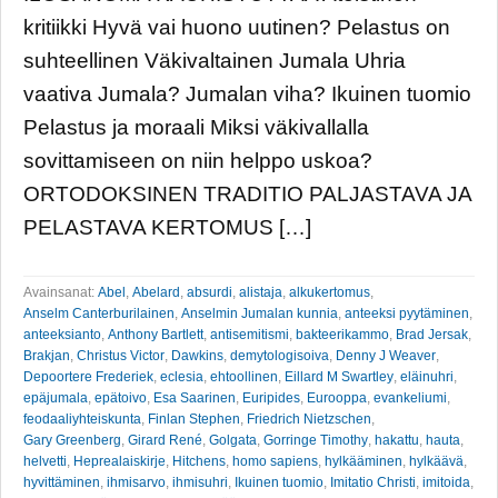
kritiikki Hyvä vai huono uutinen? Pelastus on
suhteellinen Väkivaltainen Jumala Uhria
vaativa Jumala? Jumalan viha? Ikuinen tuomio
Pelastus ja moraali Miksi väkivallalla
sovittamiseen on niin helppo uskoa?
ORTODOKSINEN TRADITIO PALJASTAVA JA
PELASTAVA KERTOMUS […]
Avainsanat:
Abel
,
Abelard
,
absurdi
,
alistaja
,
alkukertomus
,
Anselm Canterburilainen
,
Anselmin Jumalan kunnia
,
anteeksi pyytäminen
,
anteeksianto
,
Anthony Bartlett
,
antisemitismi
,
bakteerikammo
,
Brad Jersak
,
Brakjan
,
Christus Victor
,
Dawkins
,
demytologisoiva
,
Denny J Weaver
,
Depoortere Frederiek
,
eclesia
,
ehtoollinen
,
Eillard M Swartley
,
eläinuhri
,
epäjumala
,
epätoivo
,
Esa Saarinen
,
Euripides
,
Eurooppa
,
evankeliumi
,
feodaaliyhteiskunta
,
Finlan Stephen
,
Friedrich Nietzschen
,
Gary Greenberg
,
Girard René
,
Golgata
,
Gorringe Timothy
,
hakattu
,
hauta
,
helvetti
,
Heprealaiskirje
,
Hitchens
,
homo sapiens
,
hylkääminen
,
hylkäävä
,
hyvittäminen
,
ihmisarvo
,
ihmisuhri
,
Ikuinen tuomio
,
Imitatio Christi
,
imitoida
,