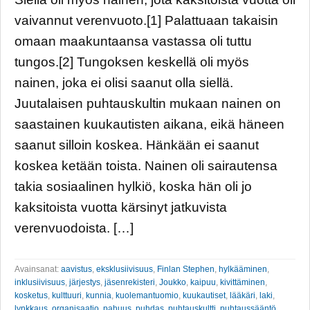
vaivannut verenvuoto.[1] Palattuaan takaisin
omaan maakuntaansa vastassa oli tuttu
tungos.[2] Tungoksen keskellä oli myös
nainen, joka ei olisi saanut olla siellä.
Juutalaisen puhtauskultin mukaan nainen on
saastainen kuukautisten aikana, eikä häneen
saanut silloin koskea. Hänkään ei saanut
koskea ketään toista. Nainen oli sairautensa
takia sosiaalinen hylkiö, koska hän oli jo
kaksitoista vuotta kärsinyt jatkuvista
verenvuodoista. […]
Avainsanat:
aavistus
,
eksklusiivisuus
,
Finlan Stephen
,
hylkääminen
,
inklusiivisuus
,
järjestys
,
jäsenrekisteri
,
Joukko
,
kaipuu
,
kivittäminen
,
kosketus
,
kulttuuri
,
kunnia
,
kuolemantuomio
,
kuukautiset
,
lääkäri
,
laki
,
lynkkaus
,
organisaatio
,
pahuus
,
puhdas
,
puhtauskultti
,
puhtaussääntö
,