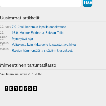
Uusimmat artikkelit
19. joulu
7.0. Joulukertomus lapsille sanoitettuna
15.
16.9. Meister Eckhart & Eckhart Tolle
heinä
16.
Myrskyävä raja
maalis
12.
Valtakunta kuin rikkaruoho ja saastuttava hiiva
maalis
Rajojen hämmentäjä ja sisäpiirin kiusaukset.
Mimeettinen tartuntatilasto
Sivulatauksia sitten 26.1.2009