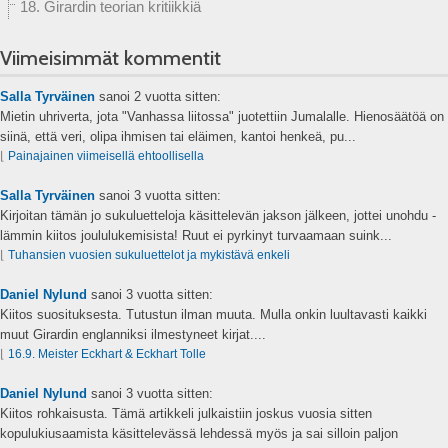
18. Girardin teorian kritiikkiä
Viimeisimmät kommentit
Salla Tyrväinen
sanoi
2 vuotta sitten:
Mietin uhriverta, jota "Vanhassa liitossa" juotettiin Jumalalle. Hienosäätöä on
siinä, että veri, olipa ihmisen tai eläimen, kantoi henkeä, pu...
⌊
Painajainen viimeisellä ehtoollisella
Salla Tyrväinen
sanoi
3 vuotta sitten:
Kirjoitan tämän jo sukuluetteloja käsittelevän jakson jälkeen, jottei unohdu -
lämmin kiitos joululukemisista! Ruut ei pyrkinyt turvaamaan suink...
⌊
Tuhansien vuosien sukuluettelot ja mykistävä enkeli
Daniel Nylund
sanoi
3 vuotta sitten:
Kiitos suosituksesta. Tutustun ilman muuta. Mulla onkin luultavasti kaikki
muut Girardin englanniksi ilmestyneet kirjat....
⌊
16.9. Meister Eckhart & Eckhart Tolle
Daniel Nylund
sanoi
3 vuotta sitten:
Kiitos rohkaisusta. Tämä artikkeli julkaistiin joskus vuosia sitten
kopulukiusaamista käsittelevässä lehdessä myös ja sai silloin paljon