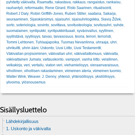
pyhitetty väkivalta
,
Raamattu
,
rakastava
,
rakkaus
,
rangaistus
,
rankaisu
,
rauhantyö
,
reformaatio
,
Rene Girard
,
Risto Saarinen
,
ritualisointi
,
Robert J Daly
,
Robin Griffith-Jones
,
Ruben Stiller
,
saatana
,
Sakarja
,
seuraaminen
,
Sijaiskärsimys
,
sijaisuhri
,
sijaisuhrilogiikka
,
Slavoj Žižek
,
sorto
,
soteriologia
,
sovinto
,
sovittava
,
sovitusteologia
,
sovitusuhri
,
suhde
,
suomalainen
,
syntipukki
,
syntipukkirituaali
,
syväoivallus
,
syyllinen
,
syyllistävä
,
syyllisyys
,
taivas
,
taivasosuus
,
teoria
,
terrori
,
terroristi
,
Tommi Lehtonen
,
Tuhlaajapoika
,
Tuomas Nevanlinna
,
uhraaja
,
uhri
,
uhrikultti
,
uhrin ääni
,
Uskonto
,
Uusi Liitto
,
Uusi Testamentti
,
Väkivallan projisoiminen
,
väkivallan uhri
,
väkivallattomuus
,
väkivalta
,
väkivaltainen Jumala
,
valtauskonto
,
vampyyri
,
vanha liitto
,
velallinen
,
velkakirja
,
veri
,
vertailu
,
viaton veri
,
viehamielisyys
,
vieraanvaraisuus
,
vihollinen
,
vihollisen rakastaminen
,
viimeinen ateria
,
viimeinen tuomio
,
Walter Wink
,
Weaver. J. Denny
,
yhteisö
,
yhteisöllisyys
,
yksilöllisyys
,
ylivoima
,
ylösnousemus
Sisällysluettelo
Lähdekirjallisuus
1. Uskonto ja väkivalta