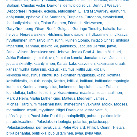
Brakjan
,
Christus Victor
,
Dawkins
,
demytologisoiva
,
Denny J Weaver
,
Depoortere Frederiek
,
eclesia
,
ehtoollinen
,
Eillard M Swartley
,
eläinuhri
,
epäjumala
,
epätoivo
,
Esa Saarinen
,
Euripides
,
Eurooppa
,
evankeliumi
,
feodaaliyhteiskunta
,
Finlan Stephen
,
Friedrich Nietzschen
,
Gary Greenberg
,
Girard René
,
Golgata
,
Gorringe Timothy
,
hakattu
,
hauta
,
helvetti
,
Heprealaiskirje
,
Hitchens
,
homo sapiens
,
hylkääminen
,
hylkäävä
,
hyvittäminen
,
ihmisarvo
,
ihmisuhri
,
Ikuinen tuomio
,
Imitatio Christi
,
imitoida
,
imperiumi
,
isänmaa
,
itsekritiikki
,
jääkiekko
,
Jacques Derrida
,
jahve
,
James Alison
,
Jeesuksen veri
,
Jehova
,
Jersak Brad & Hardin Michael
,
Jukka Relander
,
jumalakuva
,
Jumalan kunnia
,
Jumalan raivo
,
Juutalaiset
,
juutalaiskristitty
,
kääntyminen
,
Kaifas
,
kaksikasvoinen
,
kaksinaismoraali
,
kansanmurha
,
katarssis
,
kateus
,
katumus
,
kiitllisuus
,
kilpailu
,
kirkkoisä Augustinus
,
kirottu
,
Kollektiivinen rangaistus
,
kosto
,
kotimaa
,
kotiväkivalta
,
koulukiusaaja
,
Kristus
,
kritiikki
,
kulttuuri
,
kulttuuriantropologia
,
kuolema
,
Kuolemanrangaistus
,
lankeemus
,
lapsiuhri
,
Lazar Puhalo
,
lophduttaja
,
Luther
,
luuseri
,
lynkkausvimma
,
maailmansota
,
maallinen
,
Mark S Heim
,
Martin Luther King
,
Matteus
,
Megivern James J
,
Michael Hardin
,
mimeettinen halu
,
mimeettinen väkivalta
,
Molok
,
Mooses
,
moraalinen
,
myytti
,
myyttinen
,
Nigel Davis
,
osa
,
ostaa verellä
,
pääsiäisjuhla
,
Paavi John Paul II
,
pahoinpitelijä
,
pahuus
,
pakkomielle
,
paradoksaalinen
,
Pelastuksen teologia
,
pelastus
,
pelastusoppi
,
Pelastusteologia
,
perheväkivalta
,
Peter Abelard
,
Philip L Quinn.
,
Pietari
,
pitkä perjantai
,
politiikka
,
puolustaminen
,
pyhä
,
pyhä viha
,