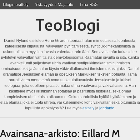
Blogin esittely
Ystävyyden Majatalo
Tilaa RSS
TeoBlogi
Daniel Nylund esittelee René Girardin teoriaa halun mimeettisestä luonteesta,
kateellisesta kilpailusta, väkivallan pyhittämisestä, syntipukkimekanismista ja
uskonnollisten myyttien tavasta vaientaa uhrin ääni. Sen avulla hän tarkastelee
pyhitetyn väkivallan vähittäistä demytologisointia Raamatun sivuilla ja sitä, kuinka
evankeliumit paljastavat uhria vaativan syntipukkimekanismin ihmisten
ominaisuudeksi ja Jumalan täysin väkivallattomaksi ihmisten rakastajaksi. Daniel
dramatisoi Jeesuksen elämän ja opetuksen Markuksen tekstien pohjalta. Tämä
narratiivinen menetelmä avaa uusia ulottuvuuksia Jeesuksesta ja kritisoi
teologiaa, joka edelleen pitää Jumalaa uhria vaativana ja väkivaltaisena. Hän
käsittelee myös kristikunnan sotaisaa ja pasifistista historiaa, sekä omaa
kompleksisen uhritietoista aikaamme. Onko mahdollista hylätä hylkääminen ja
elää elämää joka ei tuota uhreja, vai kuljemmeko kohti väkivallan eskaloitumista ja
lopullista apokalypsiä? Lue myös
esittely
ja
johdanto
.
Avainsana-arkisto:
Eillard M