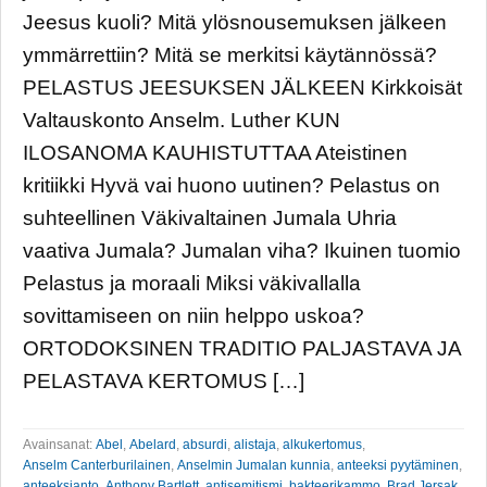
Jeesus kuoli? Mitä ylösnousemuksen jälkeen
ymmärrettiin? Mitä se merkitsi käytännössä?
PELASTUS JEESUKSEN JÄLKEEN Kirkkoisät
Valtauskonto Anselm. Luther KUN
ILOSANOMA KAUHISTUTTAA Ateistinen
kritiikki Hyvä vai huono uutinen? Pelastus on
suhteellinen Väkivaltainen Jumala Uhria
vaativa Jumala? Jumalan viha? Ikuinen tuomio
Pelastus ja moraali Miksi väkivallalla
sovittamiseen on niin helppo uskoa?
ORTODOKSINEN TRADITIO PALJASTAVA JA
PELASTAVA KERTOMUS […]
Avainsanat:
Abel
,
Abelard
,
absurdi
,
alistaja
,
alkukertomus
,
Anselm Canterburilainen
,
Anselmin Jumalan kunnia
,
anteeksi pyytäminen
,
anteeksianto
,
Anthony Bartlett
,
antisemitismi
,
bakteerikammo
,
Brad Jersak
,