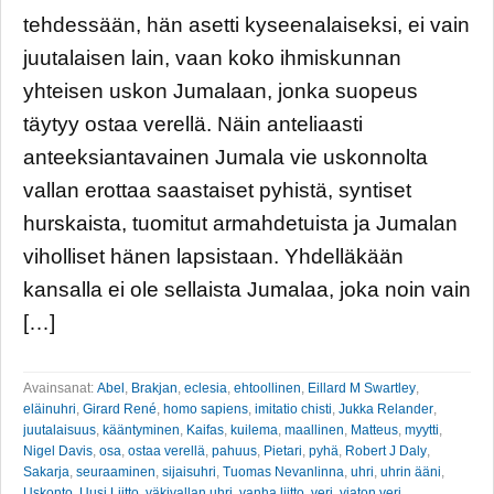
tehdessään, hän asetti kyseenalaiseksi, ei vain
juutalaisen lain, vaan koko ihmiskunnan
yhteisen uskon Jumalaan, jonka suopeus
täytyy ostaa verellä. Näin anteliaasti
anteeksiantavainen Jumala vie uskonnolta
vallan erottaa saastaiset pyhistä, syntiset
hurskaista, tuomitut armahdetuista ja Jumalan
viholliset hänen lapsistaan. Yhdelläkään
kansalla ei ole sellaista Jumalaa, joka noin vain
[…]
Avainsanat:
Abel
,
Brakjan
,
eclesia
,
ehtoollinen
,
Eillard M Swartley
,
eläinuhri
,
Girard René
,
homo sapiens
,
imitatio chisti
,
Jukka Relander
,
juutalaisuus
,
kääntyminen
,
Kaifas
,
kuilema
,
maallinen
,
Matteus
,
myytti
,
Nigel Davis
,
osa
,
ostaa verellä
,
pahuus
,
Pietari
,
pyhä
,
Robert J Daly
,
Sakarja
,
seuraaminen
,
sijaisuhri
,
Tuomas Nevanlinna
,
uhri
,
uhrin ääni
,
Uskonto
,
Uusi Liitto
,
väkivallan uhri
,
vanha liitto
,
veri
,
viaton veri
,