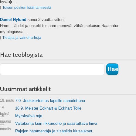
hyvä�...
⌊
Toisen posken kääntämisestä
Daniel Nylund
sanoi
3 vuotta sitten:
Hmm. Tähdet ja enkelit tosiaam menevät vähän sekaisin Raamatun
mytologiassa....
⌊
Tietäjiä ja vainoharhoja
Hae teoblogista
Uusimmat artikkelit
19. joulu
7.0. Joulukertomus lapsille sanoitettuna
15.
16.9. Meister Eckhart & Eckhart Tolle
heinä
16.
Myrskyävä raja
maalis
12.
Valtakunta kuin rikkaruoho ja saastuttava hiiva
maalis
Rajojen hämmentäjä ja sisäpiirin kiusaukset.