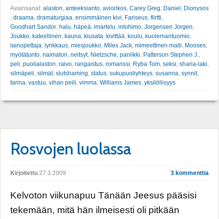
Avainsanat:
alaston
,
anteeksianto
,
aviorikos
,
Carey Greg
,
Daniel
,
Dionysos
,
draama
,
dramaturgiaa
,
ensimmäinen kivi
,
Fariseus
,
flirtti
,
Goodhart Sandor
,
halu
,
häpeä
,
imartelu
,
intohimo
,
Jorgensen Jorgen
,
Joukko
,
kateellinen
,
kauna
,
kiusata
,
kivittää
,
koulu
,
kuolemantuomio
,
lainopettaja
,
lynkkaus
,
miesjoukko
,
Miles Jack
,
mimeettinen malli
,
Mooses
,
myötätunto
,
naimaton
,
neitsyt
,
Nietzsche
,
paniikki
,
Patterson Stephen J.
,
peli
,
puolialaston
,
raivo
,
rangaistus
,
romanssi
,
Ryba Tom
,
seksi
,
sharia-laki
,
silmäpeli
,
silmät
,
slutshaming
,
status
,
sukupuoliyhteys
,
susanna
,
synnit
,
tarina
,
vastuu
,
vihan peili
,
vimma
,
Williams James
,
yksilöllisyys
Rosvojen luolassa
Kirjoitettu
27.3.2009
3 kommenttia
Kelvoton viikunapuu Tänään Jeesus pääsisi
tekemään, mitä hän ilmeisesti oli pitkään