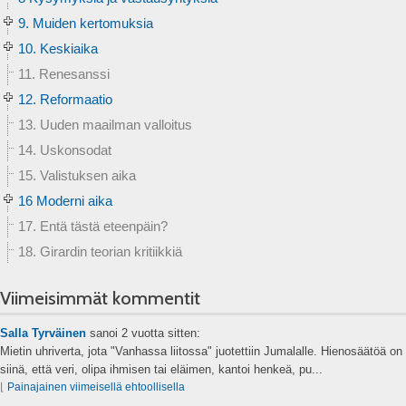
9. Muiden kertomuksia
10. Keskiaika
11. Renesanssi
12. Reformaatio
13. Uuden maailman valloitus
14. Uskonsodat
15. Valistuksen aika
16 Moderni aika
17. Entä tästä eteenpäin?
18. Girardin teorian kritiikkiä
Viimeisimmät kommentit
Salla Tyrväinen
sanoi
2 vuotta sitten:
Mietin uhriverta, jota "Vanhassa liitossa" juotettiin Jumalalle. Hienosäätöä on
siinä, että veri, olipa ihmisen tai eläimen, kantoi henkeä, pu...
⌊
Painajainen viimeisellä ehtoollisella