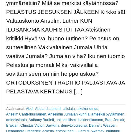
ymmärrettiin? Mitä se merkitsi käytännössä?
PELASTUS JEESUKSEN JÄLKEEN Kirkkoisät
Valtauskonto Anselm. Luther KUN
ILOSANOMA KAUHISTUTTAA Ateistinen
kritiikki Hyvä vai huono uutinen? Pelastus on
suhteellinen Väkivaltainen Jumala Uhria
vaativa Jumala? Jumalan viha? Ikuinen tuomio
Pelastus ja moraali Miksi väkivallalla
sovittamiseen on niin helppo uskoa?
ORTODOKSINEN TRADITIO PALJASTAVA JA
PELASTAVA KERTOMUS […]
Avainsanat:
Abel
,
Abelard
,
absurdi
,
alistaja
,
alkukertomus
,
Anselm Canterburilainen
,
Anselmin Jumalan kunnia
,
anteeksi pyytäminen
,
anteeksianto
,
Anthony Bartlett
,
antisemitismi
,
bakteerikammo
,
Brad Jersak
,
Brakjan
,
Christus Victor
,
Dawkins
,
demytologisoiva
,
Denny J Weaver
,
Depoortere Frederiek
,
eclesia
,
ehtoollinen
,
Eillard M Swartley
,
eläinuhri
,