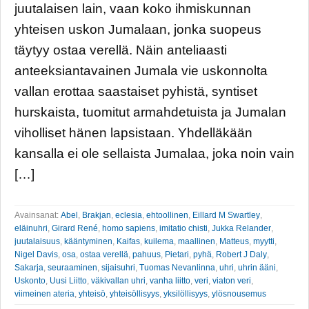
juutalaisen lain, vaan koko ihmiskunnan
yhteisen uskon Jumalaan, jonka suopeus
täytyy ostaa verellä. Näin anteliaasti
anteeksiantavainen Jumala vie uskonnolta
vallan erottaa saastaiset pyhistä, syntiset
hurskaista, tuomitut armahdetuista ja Jumalan
viholliset hänen lapsistaan. Yhdelläkään
kansalla ei ole sellaista Jumalaa, joka noin vain
[…]
Avainsanat:
Abel
,
Brakjan
,
eclesia
,
ehtoollinen
,
Eillard M Swartley
,
eläinuhri
,
Girard René
,
homo sapiens
,
imitatio chisti
,
Jukka Relander
,
juutalaisuus
,
kääntyminen
,
Kaifas
,
kuilema
,
maallinen
,
Matteus
,
myytti
,
Nigel Davis
,
osa
,
ostaa verellä
,
pahuus
,
Pietari
,
pyhä
,
Robert J Daly
,
Sakarja
,
seuraaminen
,
sijaisuhri
,
Tuomas Nevanlinna
,
uhri
,
uhrin ääni
,
Uskonto
,
Uusi Liitto
,
väkivallan uhri
,
vanha liitto
,
veri
,
viaton veri
,
viimeinen ateria
,
yhteisö
,
yhteisöllisyys
,
yksilöllisyys
,
ylösnousemus