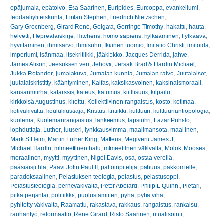
epäjumala
,
epätoivo
,
Esa Saarinen
,
Euripides
,
Eurooppa
,
evankeliumi
,
feodaaliyhteiskunta
,
Finlan Stephen
,
Friedrich Nietzschen
,
Gary Greenberg
,
Girard René
,
Golgata
,
Gorringe Timothy
,
hakattu
,
hauta
,
helvetti
,
Heprealaiskirje
,
Hitchens
,
homo sapiens
,
hylkääminen
,
hylkäävä
,
hyvittäminen
,
ihmisarvo
,
ihmisuhri
,
Ikuinen tuomio
,
Imitatio Christi
,
imitoida
,
imperiumi
,
isänmaa
,
itsekritiikki
,
jääkiekko
,
Jacques Derrida
,
jahve
,
James Alison
,
Jeesuksen veri
,
Jehova
,
Jersak Brad & Hardin Michael
,
Jukka Relander
,
jumalakuva
,
Jumalan kunnia
,
Jumalan raivo
,
Juutalaiset
,
juutalaiskristitty
,
kääntyminen
,
Kaifas
,
kaksikasvoinen
,
kaksinaismoraali
,
kansanmurha
,
katarssis
,
kateus
,
katumus
,
kiitllisuus
,
kilpailu
,
kirkkoisä Augustinus
,
kirottu
,
Kollektiivinen rangaistus
,
kosto
,
kotimaa
,
kotiväkivalta
,
koulukiusaaja
,
Kristus
,
kritiikki
,
kulttuuri
,
kulttuuriantropologia
,
kuolema
,
Kuolemanrangaistus
,
lankeemus
,
lapsiuhri
,
Lazar Puhalo
,
lophduttaja
,
Luther
,
luuseri
,
lynkkausvimma
,
maailmansota
,
maallinen
,
Mark S Heim
,
Martin Luther King
,
Matteus
,
Megivern James J
,
Michael Hardin
,
mimeettinen halu
,
mimeettinen väkivalta
,
Molok
,
Mooses
,
moraalinen
,
myytti
,
myyttinen
,
Nigel Davis
,
osa
,
ostaa verellä
,
pääsiäisjuhla
,
Paavi John Paul II
,
pahoinpitelijä
,
pahuus
,
pakkomielle
,
paradoksaalinen
,
Pelastuksen teologia
,
pelastus
,
pelastusoppi
,
Pelastusteologia
,
perheväkivalta
,
Peter Abelard
,
Philip L Quinn.
,
Pietari
,
pitkä perjantai
,
politiikka
,
puolustaminen
,
pyhä
,
pyhä viha
,
pyhitetty väkivalta
,
Raamattu
,
rakastava
,
rakkaus
,
rangaistus
,
rankaisu
,
rauhantyö
,
reformaatio
,
Rene Girard
,
Risto Saarinen
,
ritualisointi
,