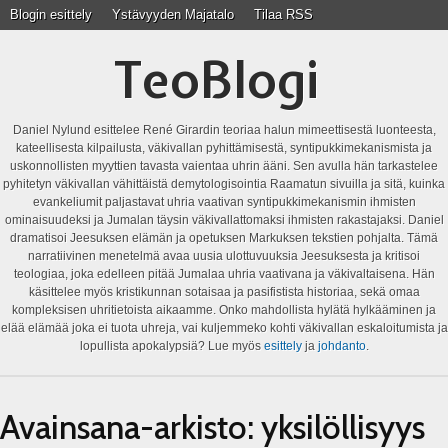
Blogin esittely
Ystävyyden Majatalo
Tilaa RSS
TeoBlogi
Daniel Nylund esittelee René Girardin teoriaa halun mimeettisestä luonteesta,
kateellisesta kilpailusta, väkivallan pyhittämisestä, syntipukkimekanismista ja
uskonnollisten myyttien tavasta vaientaa uhrin ääni. Sen avulla hän tarkastelee
pyhitetyn väkivallan vähittäistä demytologisointia Raamatun sivuilla ja sitä, kuinka
evankeliumit paljastavat uhria vaativan syntipukkimekanismin ihmisten
ominaisuudeksi ja Jumalan täysin väkivallattomaksi ihmisten rakastajaksi. Daniel
dramatisoi Jeesuksen elämän ja opetuksen Markuksen tekstien pohjalta. Tämä
narratiivinen menetelmä avaa uusia ulottuvuuksia Jeesuksesta ja kritisoi
teologiaa, joka edelleen pitää Jumalaa uhria vaativana ja väkivaltaisena. Hän
käsittelee myös kristikunnan sotaisaa ja pasifistista historiaa, sekä omaa
kompleksisen uhritietoista aikaamme. Onko mahdollista hylätä hylkääminen ja
elää elämää joka ei tuota uhreja, vai kuljemmeko kohti väkivallan eskaloitumista ja
lopullista apokalypsiä? Lue myös
esittely
ja
johdanto
.
Avainsana-arkisto:
yksilöllisyys