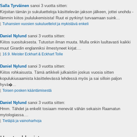
Salla Tyrväinen
sanoi
3 vuotta sitten:
Kirjoitan tämän jo sukuluetteloja käsittelevän jakson jälkeen, jottei unohdu -
lämmin kiitos joululukemisista! Ruut ei pyrkinyt turvaamaan suink...
⌊
Tuhansien vuosien sukuluettelot ja mykistävä enkeli
Daniel Nylund
sanoi
3 vuotta sitten:
Kiitos suosituksesta. Tutustun ilman muuta. Mulla onkin luultavasti kaikki
muut Girardin englanniksi ilmestyneet kirjat....
⌊
16.9. Meister Eckhart & Eckhart Tolle
Daniel Nylund
sanoi
3 vuotta sitten:
Kiitos rohkaisusta. Tämä artikkeli julkaistiin joskus vuosia sitten
kopulukiusaamista käsittelevässä lehdessä myös ja sai silloin paljon
hyvä�...
⌊
Toisen posken kääntämisestä
Daniel Nylund
sanoi
3 vuotta sitten:
Hmm. Tähdet ja enkelit tosiaam menevät vähän sekaisin Raamatun
mytologiassa....
⌊
Tietäjiä ja vainoharhoja