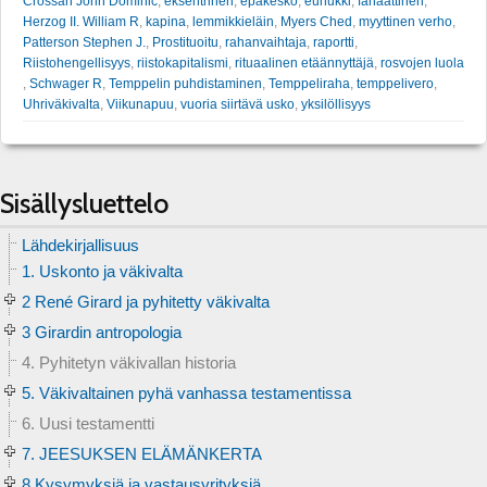
Crossan John Dominic
,
eksentrinen
,
epäkesko
,
eunukki
,
fanaattinen
,
Herzog II. William R
,
kapina
,
lemmikkieläin
,
Myers Ched
,
myyttinen verho
,
Patterson Stephen J.
,
Prostituoitu
,
rahanvaihtaja
,
raportti
,
Riistohengellisyys
,
riistokapitalismi
,
rituaalinen etäännyttäjä
,
rosvojen luola
,
Schwager R
,
Temppelin puhdistaminen
,
Temppeliraha
,
temppelivero
,
Uhriväkivalta
,
Viikunapuu
,
vuoria siirtävä usko
,
yksilöllisyys
Sisällysluettelo
Lähdekirjallisuus
1. Uskonto ja väkivalta
2 René Girard ja pyhitetty väkivalta
3 Girardin antropologia
4. Pyhitetyn väkivallan historia
5. Väkivaltainen pyhä vanhassa testamentissa
6. Uusi testamentti
7. JEESUKSEN ELÄMÄNKERTA
8 Kysymyksiä ja vastausyrityksiä