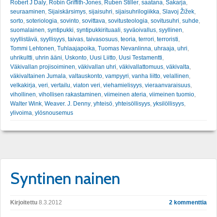
Robert J Daly
,
Robin Griffith-Jones
,
Ruben Stiller
,
saatana
,
Sakarja
,
seuraaminen
,
Sijaiskärsimys
,
sijaisuhri
,
sijaisuhrilogiikka
,
Slavoj Žižek
,
sorto
,
soteriologia
,
sovinto
,
sovittava
,
sovitusteologia
,
sovitusuhri
,
suhde
,
suomalainen
,
syntipukki
,
syntipukkirituaali
,
syväoivallus
,
syyllinen
,
syyllistävä
,
syyllisyys
,
taivas
,
taivasosuus
,
teoria
,
terrori
,
terroristi
,
Tommi Lehtonen
,
Tuhlaajapoika
,
Tuomas Nevanlinna
,
uhraaja
,
uhri
,
uhrikultti
,
uhrin ääni
,
Uskonto
,
Uusi Liitto
,
Uusi Testamentti
,
Väkivallan projisoiminen
,
väkivallan uhri
,
väkivallattomuus
,
väkivalta
,
väkivaltainen Jumala
,
valtauskonto
,
vampyyri
,
vanha liitto
,
velallinen
,
velkakirja
,
veri
,
vertailu
,
viaton veri
,
viehamielisyys
,
vieraanvaraisuus
,
vihollinen
,
vihollisen rakastaminen
,
viimeinen ateria
,
viimeinen tuomio
,
Walter Wink
,
Weaver. J. Denny
,
yhteisö
,
yhteisöllisyys
,
yksilöllisyys
,
ylivoima
,
ylösnousemus
Syntinen nainen
Kirjoitettu
8.3.2012
2 kommenttia