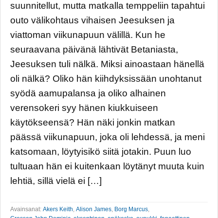
suunnitellut, mutta matkalla temppeliin tapahtui
outo välikohtaus vihaisen Jeesuksen ja
viattoman viikunapuun välillä. Kun he
seuraavana päivänä lähtivät Betaniasta,
Jeesuksen tuli nälkä. Miksi ainoastaan hänellä
oli nälkä? Oliko hän kiihdyksissään unohtanut
syödä aamupalansa ja oliko alhainen
verensokeri syy hänen kiukkuiseen
käytökseensä? Hän näki jonkin matkan
päässä viikunapuun, joka oli lehdessä, ja meni
katsomaan, löytyisikö siitä jotakin. Puun luo
tultuaan hän ei kuitenkaan löytänyt muuta kuin
lehtiä, sillä vielä ei […]
Avainsanat:
Akers Keith
,
Alison James
,
Borg Marcus
,