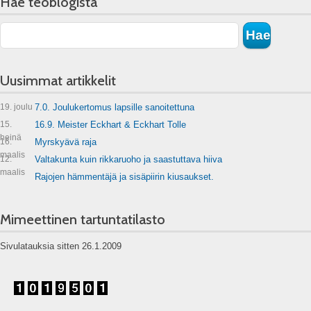
Hae teoblogista
Uusimmat artikkelit
19. joulu
7.0. Joulukertomus lapsille sanoitettuna
15.
16.9. Meister Eckhart & Eckhart Tolle
heinä
16.
Myrskyävä raja
maalis
12.
Valtakunta kuin rikkaruoho ja saastuttava hiiva
maalis
Rajojen hämmentäjä ja sisäpiirin kiusaukset.
Mimeettinen tartuntatilasto
Sivulatauksia sitten 26.1.2009