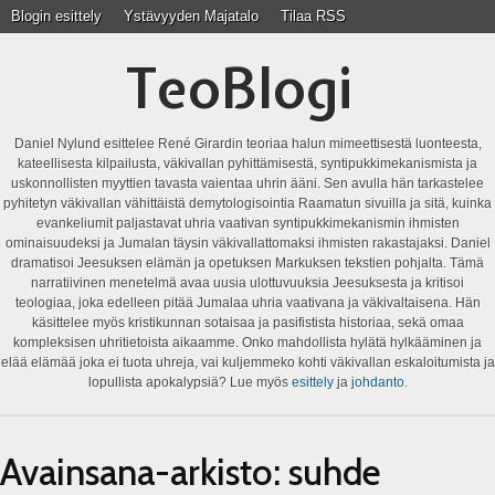
Blogin esittely
Ystävyyden Majatalo
Tilaa RSS
TeoBlogi
Daniel Nylund esittelee René Girardin teoriaa halun mimeettisestä luonteesta,
kateellisesta kilpailusta, väkivallan pyhittämisestä, syntipukkimekanismista ja
uskonnollisten myyttien tavasta vaientaa uhrin ääni. Sen avulla hän tarkastelee
pyhitetyn väkivallan vähittäistä demytologisointia Raamatun sivuilla ja sitä, kuinka
evankeliumit paljastavat uhria vaativan syntipukkimekanismin ihmisten
ominaisuudeksi ja Jumalan täysin väkivallattomaksi ihmisten rakastajaksi. Daniel
dramatisoi Jeesuksen elämän ja opetuksen Markuksen tekstien pohjalta. Tämä
narratiivinen menetelmä avaa uusia ulottuvuuksia Jeesuksesta ja kritisoi
teologiaa, joka edelleen pitää Jumalaa uhria vaativana ja väkivaltaisena. Hän
käsittelee myös kristikunnan sotaisaa ja pasifistista historiaa, sekä omaa
kompleksisen uhritietoista aikaamme. Onko mahdollista hylätä hylkääminen ja
elää elämää joka ei tuota uhreja, vai kuljemmeko kohti väkivallan eskaloitumista ja
lopullista apokalypsiä? Lue myös
esittely
ja
johdanto
.
Avainsana-arkisto:
suhde