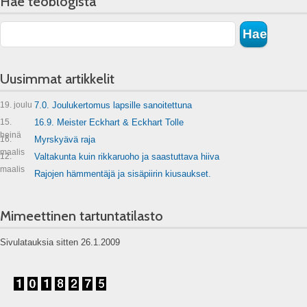
Hae teoblogista
Uusimmat artikkelit
19. joulu
7.0. Joulukertomus lapsille sanoitettuna
15.
16.9. Meister Eckhart & Eckhart Tolle
heinä
16.
Myrskyävä raja
maalis
12.
Valtakunta kuin rikkaruoho ja saastuttava hiiva
maalis
Rajojen hämmentäjä ja sisäpiirin kiusaukset.
Mimeettinen tartuntatilasto
Sivulatauksia sitten 26.1.2009