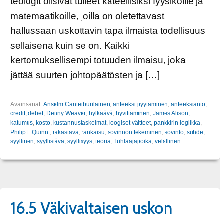
teologit olisivat tulleet kateellisiksi fyysikoille ja
matemaatikoille, joilla on oletettavasti
hallussaan uskottavin tapa ilmaista todellisuus
sellaisena kuin se on. Kaikki
kertomuksellisempi totuuden ilmaisu, joka
jättää suurten johtopäätösten ja […]
Avainsanat:
Anselm Canterburilainen
,
anteeksi pyytäminen
,
anteeksianto
,
credit
,
debet
,
Denny Weaver
,
hylkäävä
,
hyvittäminen
,
James Alison
,
katumus
,
kosto
,
kustannuslaskelmat
,
loogiset väitteet
,
pankkirin logiikka
,
Philip L Quinn.
,
rakastava
,
rankaisu
,
sovinnon tekeminen
,
sovinto
,
suhde
,
syyllinen
,
syyllistävä
,
syyllisyys
,
teoria
,
Tuhlaajapoika
,
velallinen
16.5 Väkivaltaisen uskon