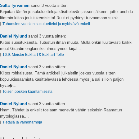
Salla Tyrväinen
sanoi
3 vuotta sitten:
Kirjoitan tämän jo sukuluetteloja käsittelevän jakson jälkeen, jottei unohdu -
lämmin kiitos joululukemisista! Ruut ei pyrkinyt turvaamaan suink...
⌊
Tuhansien vuosien sukuluettelot ja mykistävä enkeli
Daniel Nylund
sanoi
3 vuotta sitten:
Kiitos suosituksesta. Tutustun ilman muuta. Mulla onkin luultavasti kaikki
muut Girardin englanniksi ilmestyneet kirjat....
⌊
16.9. Meister Eckhart & Eckhart Tolle
Daniel Nylund
sanoi
3 vuotta sitten:
Kiitos rohkaisusta. Tämä artikkeli julkaistiin joskus vuosia sitten
kopulukiusaamista käsittelevässä lehdessä myös ja sai silloin paljon
hyvä�...
⌊
Toisen posken kääntämisestä
Daniel Nylund
sanoi
3 vuotta sitten:
Hmm. Tähdet ja enkelit tosiaam menevät vähän sekaisin Raamatun
mytologiassa....
⌊
Tietäjiä ja vainoharhoja