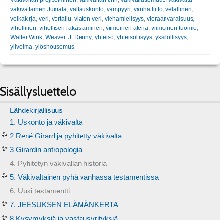
Väkivallan projisoiminen
,
väkivallan uhri
,
väkivallattomuus
,
väkivalta
,
väkivaltainen Jumala
,
valtauskonto
,
vampyyri
,
vanha liitto
,
velallinen
,
velkakirja
,
veri
,
vertailu
,
viaton veri
,
viehamielisyys
,
vieraanvaraisuus
,
vihollinen
,
vihollisen rakastaminen
,
viimeinen ateria
,
viimeinen tuomio
,
Walter Wink
,
Weaver. J. Denny
,
yhteisö
,
yhteisöllisyys
,
yksilöllisyys
,
ylivoima
,
ylösnousemus
Sisällysluettelo
Lähdekirjallisuus
1. Uskonto ja väkivalta
2 René Girard ja pyhitetty väkivalta
3 Girardin antropologia
4. Pyhitetyn väkivallan historia
5. Väkivaltainen pyhä vanhassa testamentissa
6. Uusi testamentti
7. JEESUKSEN ELÄMÄNKERTA
8 Kysymyksiä ja vastausyrityksiä