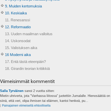
9. Muiden kertomuksia
10. Keskiaika
11. Renesanssi
12. Reformaatio
13. Uuden maailman valloitus
14. Uskonsodat
15. Valistuksen aika
16 Moderni aika
17. Entä tästä eteenpäin?
18. Girardin teorian kritiikkiä
Viimeisimmät kommentit
Salla Tyrväinen
sanoi
2 vuotta sitten:
Mietin uhriverta, jota "Vanhassa liitossa" juotettiin Jumalalle. Hienosäätöä on
siinä, että veri, olipa ihmisen tai eläimen, kantoi henkeä, pu...
⌊
Painajainen viimeisellä ehtoollisella