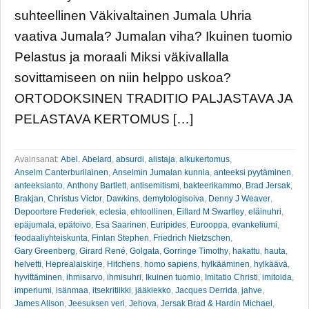
suhteellinen Väkivaltainen Jumala Uhria
vaativa Jumala? Jumalan viha? Ikuinen tuomio
Pelastus ja moraali Miksi väkivallalla
sovittamiseen on niin helppo uskoa?
ORTODOKSINEN TRADITIO PALJASTAVA JA
PELASTAVA KERTOMUS […]
Avainsanat:
Abel
,
Abelard
,
absurdi
,
alistaja
,
alkukertomus
,
Anselm Canterburilainen
,
Anselmin Jumalan kunnia
,
anteeksi pyytäminen
,
anteeksianto
,
Anthony Bartlett
,
antisemitismi
,
bakteerikammo
,
Brad Jersak
,
Brakjan
,
Christus Victor
,
Dawkins
,
demytologisoiva
,
Denny J Weaver
,
Depoortere Frederiek
,
eclesia
,
ehtoollinen
,
Eillard M Swartley
,
eläinuhri
,
epäjumala
,
epätoivo
,
Esa Saarinen
,
Euripides
,
Eurooppa
,
evankeliumi
,
feodaaliyhteiskunta
,
Finlan Stephen
,
Friedrich Nietzschen
,
Gary Greenberg
,
Girard René
,
Golgata
,
Gorringe Timothy
,
hakattu
,
hauta
,
helvetti
,
Heprealaiskirje
,
Hitchens
,
homo sapiens
,
hylkääminen
,
hylkäävä
,
hyvittäminen
,
ihmisarvo
,
ihmisuhri
,
Ikuinen tuomio
,
Imitatio Christi
,
imitoida
,
imperiumi
,
isänmaa
,
itsekritiikki
,
jääkiekko
,
Jacques Derrida
,
jahve
,
James Alison
,
Jeesuksen veri
,
Jehova
,
Jersak Brad & Hardin Michael
,