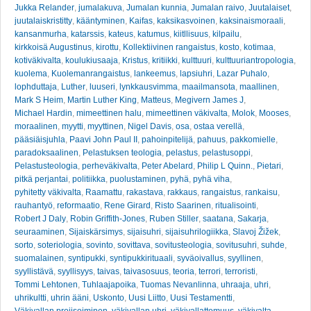
Jukka Relander
,
jumalakuva
,
Jumalan kunnia
,
Jumalan raivo
,
Juutalaiset
,
juutalaiskristitty
,
kääntyminen
,
Kaifas
,
kaksikasvoinen
,
kaksinaismoraali
,
kansanmurha
,
katarssis
,
kateus
,
katumus
,
kiitllisuus
,
kilpailu
,
kirkkoisä Augustinus
,
kirottu
,
Kollektiivinen rangaistus
,
kosto
,
kotimaa
,
kotiväkivalta
,
koulukiusaaja
,
Kristus
,
kritiikki
,
kulttuuri
,
kulttuuriantropologia
,
kuolema
,
Kuolemanrangaistus
,
lankeemus
,
lapsiuhri
,
Lazar Puhalo
,
lophduttaja
,
Luther
,
luuseri
,
lynkkausvimma
,
maailmansota
,
maallinen
,
Mark S Heim
,
Martin Luther King
,
Matteus
,
Megivern James J
,
Michael Hardin
,
mimeettinen halu
,
mimeettinen väkivalta
,
Molok
,
Mooses
,
moraalinen
,
myytti
,
myyttinen
,
Nigel Davis
,
osa
,
ostaa verellä
,
pääsiäisjuhla
,
Paavi John Paul II
,
pahoinpitelijä
,
pahuus
,
pakkomielle
,
paradoksaalinen
,
Pelastuksen teologia
,
pelastus
,
pelastusoppi
,
Pelastusteologia
,
perheväkivalta
,
Peter Abelard
,
Philip L Quinn.
,
Pietari
,
pitkä perjantai
,
politiikka
,
puolustaminen
,
pyhä
,
pyhä viha
,
pyhitetty väkivalta
,
Raamattu
,
rakastava
,
rakkaus
,
rangaistus
,
rankaisu
,
rauhantyö
,
reformaatio
,
Rene Girard
,
Risto Saarinen
,
ritualisointi
,
Robert J Daly
,
Robin Griffith-Jones
,
Ruben Stiller
,
saatana
,
Sakarja
,
seuraaminen
,
Sijaiskärsimys
,
sijaisuhri
,
sijaisuhrilogiikka
,
Slavoj Žižek
,
sorto
,
soteriologia
,
sovinto
,
sovittava
,
sovitusteologia
,
sovitusuhri
,
suhde
,
suomalainen
,
syntipukki
,
syntipukkirituaali
,
syväoivallus
,
syyllinen
,
syyllistävä
,
syyllisyys
,
taivas
,
taivasosuus
,
teoria
,
terrori
,
terroristi
,
Tommi Lehtonen
,
Tuhlaajapoika
,
Tuomas Nevanlinna
,
uhraaja
,
uhri
,
uhrikultti
,
uhrin ääni
,
Uskonto
,
Uusi Liitto
,
Uusi Testamentti
,