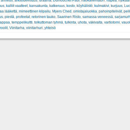
:
ahneus
,
arkitodellisuus
,
draama
,
Dumouchel Paul
,
häokäilemätön
,
häpeä
,
hylkää
uus
,
kalliit vaatteet
,
kansakunta
,
katkeruus
,
kosto
,
köyhälistö
,
kulmakivi
,
kurjuus
,
Luc
aa lääkettä
,
mimeettinen kilpailu
,
Myers Ched
,
omistajaluokka
,
pahoinpitelivät
,
peil
us
,
piestä
,
profeetat
,
retorinen tauko
,
Saarinen Risto
,
samassa veneessä
,
sarjamur
tappaa
,
temppelikultti
,
tolkuttoman tyhmä
,
tulkinta
,
uhota
,
väkivalta
,
vartiotorni
,
vauok
oolit
,
Viinitarha
,
viinitarhuri
,
yhteisö