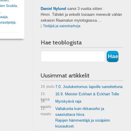
minen
,
ien Scubla
,
Daniel Nylund
sanoi
3 vuotta sitten:
i
,
Hmm. Tähdet ja enkelit tosiaam menevät vähän
haaja
,
sekaisin Raamatun mytologiassa....
raviljelijä
,
⌊
Tietäjiä ja vainoharhoja
Hae teoblogista
Uusimmat artikkelit
19. joulu
7.0. Joulukertomus lapsille sanoitettuna
15.
16.9. Meister Eckhart & Eckhart Tolle
heinä
16.
Myrskyävä raja
maalis
12.
Valtakunta kuin rikkaruoho ja
maalis
saastuttava hiiva
Rajojen hämmentäjä ja sisäpiirin
kiusaukset.