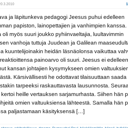
0.3.2010
1
ava ja läpitunkeva pedagogi Jeesus puhui edelleen
man papiston, lainopettajien ja vanhimpien kanssa.
a oli myös suuri joukko pyhiinvaeltajia, luultavimmin
en vanhoja tuttuja Juudean ja Galilean maaseudult
ina kuuntelijoinakin heidän läsnäolonsa vaikuttaa vahv
reaktioittensa painoarvo oli suuri. Jeesus ei edelle
nut kansan johtajien kysymykseen omien valtuuksie
ästä. Kärsivällisesti he odottavat tilaisuuttaan saada
jostakin tarpeeksi raskauttavasta lausunnosta. Seura
kertoi heille vertauksen sarjamurhasta. Siihen hän pii
ihjeitä omien valtuuksiensa lähteestä. Samalla hän 
nsa paljastamaan käsityksensä […]