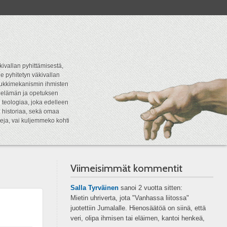
kivallan pyhittämisestä,
e pyhitetyn väkivallan
tipukkimekanismin ihmisten
n elämän ja opetuksen
 teologiaa, joka edelleen
a historiaa, sekä omaa
eja, vai kuljemmeko kohti
Viimeisimmät kommentit
Salla Tyrväinen
sanoi
2 vuotta sitten:
Mietin uhriverta, jota "Vanhassa liitossa"
juotettiin Jumalalle. Hienosäätöä on siinä, että
veri, olipa ihmisen tai eläimen, kantoi henkeä,