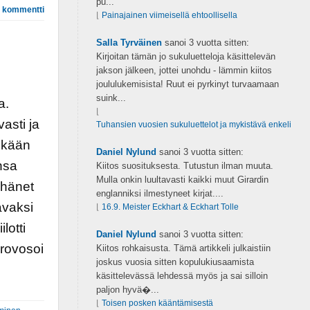
pu...
 kommentti
⌊
Painajainen viimeisellä ehtoollisella
Salla Tyrväinen
sanoi
3 vuotta sitten:
Kirjoitan tämän jo sukuluetteloja käsittelevän
jakson jälkeen, jottei unohdu - lämmin kiitos
joululukemisista! Ruut ei pyrkinyt turvaamaan
suink...
a.
⌊
asti ja
Tuhansien vuosien sukuluettelot ja mykistävä enkeli
enkään
Daniel Nylund
sanoi
3 vuotta sitten:
nsa
Kiitos suosituksesta. Tutustun ilman muuta.
Mulla onkin luultavasti kaikki muut Girardin
 hänet
englanniksi ilmestyneet kirjat....
avaksi
⌊
16.9. Meister Eckhart & Eckhart Tolle
lotti
Daniel Nylund
sanoi
3 vuotta sitten:
provosoi
Kiitos rohkaisusta. Tämä artikkeli julkaistiin
joskus vuosia sitten kopulukiusaamista
käsittelevässä lehdessä myös ja sai silloin
paljon hyvä�...
⌊
Toisen posken kääntämisestä