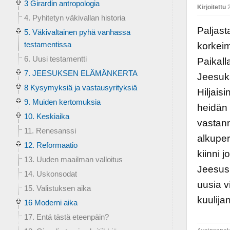
3 Girardin antropologia
Kirjoitettu
2
4. Pyhitetyn väkivallan historia
Paljast
5. Väkivaltainen pyhä vanhassa
testamentissa
korkeim
6. Uusi testamentti
Paikall
7. JEESUKSEN ELÄMÄNKERTA
Jeesuks
8 Kysymyksiä ja vastausyrityksiä
Hiljais
9. Muiden kertomuksia
heidän 
10. Keskiaika
vastan
11. Renesanssi
alkuper
12. Reformaatio
kiinni 
13. Uuden maailman valloitus
Jeesus 
14. Uskonsodat
uusia v
15. Valistuksen aika
kuulija
16 Moderni aika
17. Entä tästä eteenpäin?