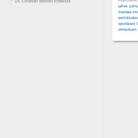
Avainsanat
18. Girardin teorian kritiikkiä
jahve
,
julm
maistaa om
perintöoike
spontaani
,
vertauksen r