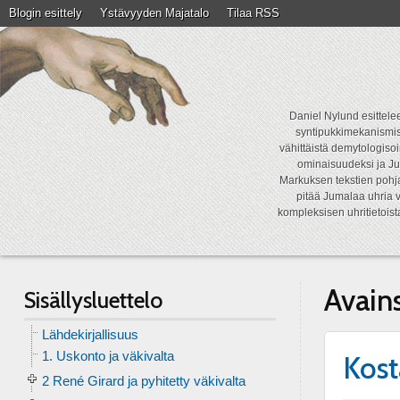
Blogin esittely
Ystävyyden Majatalo
Tilaa RSS
Daniel Nylund esittelee
syntipukkimekanismist
vähittäistä demytologisoi
ominaisuudeksi ja Ju
Markuksen tekstien pohja
pitää Jumalaa uhria v
kompleksisen uhritietois
Avain
Sisällysluettelo
Lähdekirjallisuus
1. Uskonto ja väkivalta
Kost
2 René Girard ja pyhitetty väkivalta