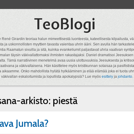
TeoBlogi
 René Girardin teoriaa halun mimeettisestä luonteesta, kateellisesta kilpailusta, vä
a ja uskonnollisten myyttien tavasta vaientaa uhrin ääni. Sen avulla hän tarkastele
ntia Raamatun sivuilla ja sitä, kuinka evankeliumit paljastavat uhria vaativan syn
malan täysin väkivallattomaksi ihmisten rakastajaksi. Daniel dramatisoi Jeesukse
lta. Tämä narratiivinen menetelmä avaa uusia ulottuvuuksia Jeesuksesta ja kritisoi
aativana ja väkivaltaisena. Hän käsittelee myös kristikunnan sotaisaa ja pasifistist
ta aikaamme. Onko mahdollista hylätä hylkääminen ja elää elämää joka ei tuota uhr
väkivallan eskaloitumista ja lopullista apokalypsiä? Lue myös
esittely
ja
johdanto
.
sana-arkisto:
piestä
ava Jumala?