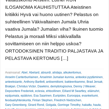
ILOSANOMA KAUHISTUTTAA Ateistinen
kritiikki Hyvä vai huono uutinen? Pelastus on
suhteellinen Väkivaltainen Jumala Uhria
vaativa Jumala? Jumalan viha? Ikuinen tuomio
Pelastus ja moraali Miksi väkivallalla
sovittamiseen on niin helppo uskoa?
ORTODOKSINEN TRADITIO PALJASTAVA JA
PELASTAVA KERTOMUS […]
Avainsanat:
Abel
,
Abelard
,
absurdi
,
alistaja
,
alkukertomus
,
Anselm Canterburilainen
,
Anselmin Jumalan kunnia
,
anteeksi pyytäminen
,
anteeksianto
,
Anthony Bartlett
,
antisemitismi
,
bakteerikammo
,
Brad Jersak
,
Brakjan
,
Christus Victor
,
Dawkins
,
demytologisoiva
,
Denny J Weaver
,
Depoortere Frederiek
,
eclesia
,
ehtoollinen
,
Eillard M Swartley
,
eläinuhri
,
epäjumala
,
epätoivo
,
Esa Saarinen
,
Euripides
,
Eurooppa
,
evankeliumi
,
feodaaliyhteiskunta
,
Finlan Stephen
,
Friedrich Nietzschen
,
Gary Greenberg
,
Girard René
,
Golgata
,
Gorringe Timothy
,
hakattu
,
hauta
,