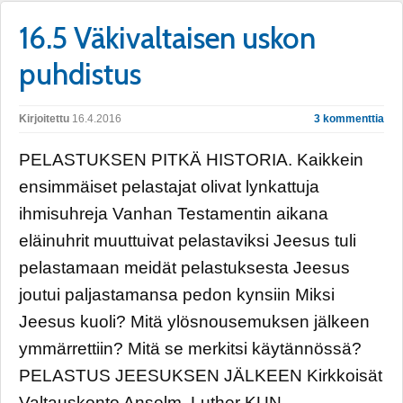
16.5 Väkivaltaisen uskon
puhdistus
Kirjoitettu
16.4.2016
3 kommenttia
PELASTUKSEN PITKÄ HISTORIA. Kaikkein
ensimmäiset pelastajat olivat lynkattuja
ihmisuhreja Vanhan Testamentin aikana
eläinuhrit muuttuivat pelastaviksi Jeesus tuli
pelastamaan meidät pelastuksesta Jeesus
joutui paljastamansa pedon kynsiin Miksi
Jeesus kuoli? Mitä ylösnousemuksen jälkeen
ymmärrettiin? Mitä se merkitsi käytännössä?
PELASTUS JEESUKSEN JÄLKEEN Kirkkoisät
Valtauskonto Anselm. Luther KUN