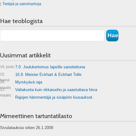
⌊
Tietäjiä ja vainoharhoja
Hae teoblogista
Uusimmat artikkelit
19. joulu
7.0. Joulukertomus lapsille sanoitettuna
15.
16.9. Meister Eckhart & Eckhart Tolle
heinä
16.
Myrskyävä raja
maalis
12.
Valtakunta kuin rikkaruoho ja saastuttava hiiva
maalis
Rajojen hämmentäjä ja sisäpiirin kiusaukset.
Mimeettinen tartuntatilasto
Sivulatauksia sitten 26.1.2009