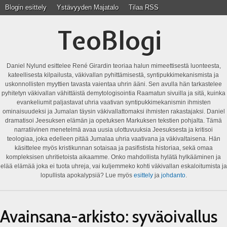
Blogin esittely
Ystävyyden Majatalo
Tilaa RSS
TeoBlogi
Daniel Nylund esittelee René Girardin teoriaa halun mimeettisestä luonteesta,
kateellisesta kilpailusta, väkivallan pyhittämisestä, syntipukkimekanismista ja
uskonnollisten myyttien tavasta vaientaa uhrin ääni. Sen avulla hän tarkastelee
pyhitetyn väkivallan vähittäistä demytologisointia Raamatun sivuilla ja sitä, kuinka
evankeliumit paljastavat uhria vaativan syntipukkimekanismin ihmisten
ominaisuudeksi ja Jumalan täysin väkivallattomaksi ihmisten rakastajaksi. Daniel
dramatisoi Jeesuksen elämän ja opetuksen Markuksen tekstien pohjalta. Tämä
narratiivinen menetelmä avaa uusia ulottuvuuksia Jeesuksesta ja kritisoi
teologiaa, joka edelleen pitää Jumalaa uhria vaativana ja väkivaltaisena. Hän
käsittelee myös kristikunnan sotaisaa ja pasifistista historiaa, sekä omaa
kompleksisen uhritietoista aikaamme. Onko mahdollista hylätä hylkääminen ja
elää elämää joka ei tuota uhreja, vai kuljemmeko kohti väkivallan eskaloitumista ja
lopullista apokalypsiä? Lue myös
esittely
ja
johdanto
.
Avainsana-arkisto:
syväoivallus