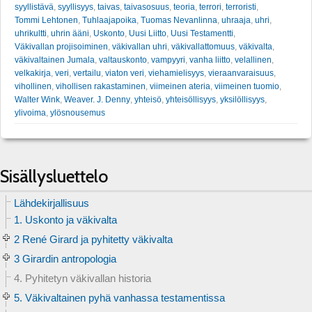
syyllistävä
,
syyllisyys
,
taivas
,
taivasosuus
,
teoria
,
terrori
,
terroristi
,
Tommi Lehtonen
,
Tuhlaajapoika
,
Tuomas Nevanlinna
,
uhraaja
,
uhri
,
uhrikultti
,
uhrin ääni
,
Uskonto
,
Uusi Liitto
,
Uusi Testamentti
,
Väkivallan projisoiminen
,
väkivallan uhri
,
väkivallattomuus
,
väkivalta
,
väkivaltainen Jumala
,
valtauskonto
,
vampyyri
,
vanha liitto
,
velallinen
,
velkakirja
,
veri
,
vertailu
,
viaton veri
,
viehamielisyys
,
vieraanvaraisuus
,
vihollinen
,
vihollisen rakastaminen
,
viimeinen ateria
,
viimeinen tuomio
,
Walter Wink
,
Weaver. J. Denny
,
yhteisö
,
yhteisöllisyys
,
yksilöllisyys
,
ylivoima
,
ylösnousemus
Sisällysluettelo
Lähdekirjallisuus
1. Uskonto ja väkivalta
2 René Girard ja pyhitetty väkivalta
3 Girardin antropologia
4. Pyhitetyn väkivallan historia
5. Väkivaltainen pyhä vanhassa testamentissa