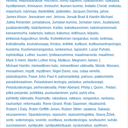
helvetti
,
Heprealaiskirje
,
Hitchens
,
homo sapiens
,
hylkääminen
,
hylkäävä
,
hyvittäminen
,
ihmisarvo
,
ihmisuhri
,
Ikuinen tuomio
,
Imitatio Christi
,
imitoida
,
imperiumi
,
isänmaa
,
itsekritiikki
,
jääkiekko
,
Jacques Derrida
,
jahve
,
James Alison
,
Jeesuksen veri
,
Jehova
,
Jersak Brad & Hardin Michael
,
Jukka Relander
,
jumalakuva
,
Jumalan kunnia
,
Jumalan raivo
,
Juutalaiset
,
juutalaiskristitty
,
kääntyminen
,
Kaifas
,
kaksikasvoinen
,
kaksinaismoraali
,
kansanmurha
,
katarssis
,
kateus
,
katumus
,
kiitllisuus
,
kilpailu
,
kirkkoisä Augustinus
,
kirottu
,
Kollektiivinen rangaistus
,
kosto
,
kotimaa
,
kotiväkivalta
,
koulukiusaaja
,
Kristus
,
kritiikki
,
kulttuuri
,
kulttuuriantropologia
,
kuolema
,
Kuolemanrangaistus
,
lankeemus
,
lapsiuhri
,
Lazar Puhalo
,
lophduttaja
,
Luther
,
luuseri
,
lynkkausvimma
,
maailmansota
,
maallinen
,
Mark S Heim
,
Martin Luther King
,
Matteus
,
Megivern James J
,
Michael Hardin
,
mimeettinen halu
,
mimeettinen väkivalta
,
Molok
,
Mooses
,
moraalinen
,
myytti
,
myyttinen
,
Nigel Davis
,
osa
,
ostaa verellä
,
pääsiäisjuhla
,
Paavi John Paul II
,
pahoinpitelijä
,
pahuus
,
pakkomielle
,
paradoksaalinen
,
Pelastuksen teologia
,
pelastus
,
pelastusoppi
,
Pelastusteologia
,
perheväkivalta
,
Peter Abelard
,
Philip L Quinn.
,
Pietari
,
pitkä perjantai
,
politiikka
,
puolustaminen
,
pyhä
,
pyhä viha
,
pyhitetty väkivalta
,
Raamattu
,
rakastava
,
rakkaus
,
rangaistus
,
rankaisu
,
rauhantyö
,
reformaatio
,
Rene Girard
,
Risto Saarinen
,
ritualisointi
,
Robert J Daly
,
Robin Griffith-Jones
,
Ruben Stiller
,
saatana
,
Sakarja
,
seuraaminen
,
Sijaiskärsimys
,
sijaisuhri
,
sijaisuhrilogiikka
,
Slavoj Žižek
,
sorto
,
soteriologia
,
sovinto
,
sovittava
,
sovitusteologia
,
sovitusuhri
,
suhde
,
suomalainen
,
syntipukki
,
syntipukkirituaali
,
syväoivallus
,
syyllinen
,