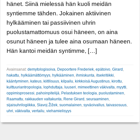
hänet. Siinä mielessä hän kuoli meidän
syntiemme tähden. Jokainen aktiivinen
hylkääminen tai passiivinen uhrin
puolustamattomuus osui häneen, on aina
osunut häneen ja tulee aina osumaan häneen.
Hän kantoi meidän syntimme, […]
Avainsanat:
demytologisoiva
,
Depoortere Frederiek
,
epätoivo
,
Girard
,
hakattu
,
hylkäämättömyys
,
hylkääminen
,
ihmiskunta
,
itsekritiikki
,
kääntyminen
,
kateus
,
kiitllisuus
,
kilpailu
,
kirkkoisä Augustinus
,
kirottu
,
kulttuuriantropologia
,
lophduttaja
,
luuseri
,
mimeettinen väkivalta
,
myytti
,
oppimisprosessi
,
pahoinpitelijä
,
Pelastuksen teologia
,
puolustaminen
,
Raamattu
,
rakkauden valtakunta
,
Rene Girard
,
seuraaminen
,
sijaisuhrilogiikka
,
Slavoj Žižek
,
suomalainen
,
syväoivallus
,
taivasosuus
,
uhri
,
väkivalta
,
vertailu
,
viehamielisyys