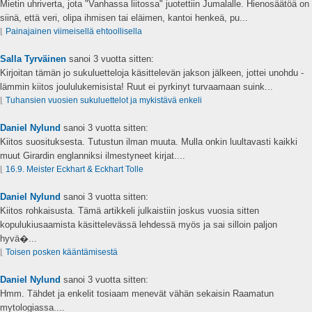
Mietin uhriverta, jota "Vanhassa liitossa" juotettiin Jumalalle. Hienosäätöä on
siinä, että veri, olipa ihmisen tai eläimen, kantoi henkeä, pu...
⌊
Painajainen viimeisellä ehtoollisella
Salla Tyrväinen
sanoi
3 vuotta sitten:
Kirjoitan tämän jo sukuluetteloja käsittelevän jakson jälkeen, jottei unohdu -
lämmin kiitos joululukemisista! Ruut ei pyrkinyt turvaamaan suink...
⌊
Tuhansien vuosien sukuluettelot ja mykistävä enkeli
Daniel Nylund
sanoi
3 vuotta sitten:
Kiitos suosituksesta. Tutustun ilman muuta. Mulla onkin luultavasti kaikki
muut Girardin englanniksi ilmestyneet kirjat....
⌊
16.9. Meister Eckhart & Eckhart Tolle
Daniel Nylund
sanoi
3 vuotta sitten:
Kiitos rohkaisusta. Tämä artikkeli julkaistiin joskus vuosia sitten
kopulukiusaamista käsittelevässä lehdessä myös ja sai silloin paljon
hyvä�...
⌊
Toisen posken kääntämisestä
Daniel Nylund
sanoi
3 vuotta sitten:
Hmm. Tähdet ja enkelit tosiaam menevät vähän sekaisin Raamatun
mytologiassa....