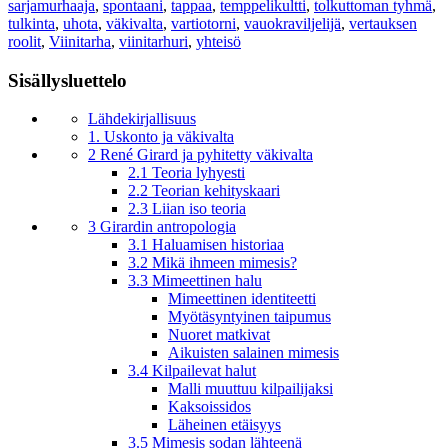
sarjamurhaaja
,
spontaani
,
tappaa
,
temppelikultti
,
tolkuttoman tyhmä
,
tulkinta
,
uhota
,
väkivalta
,
vartiotorni
,
vauokraviljelijä
,
vertauksen
roolit
,
Viinitarha
,
viinitarhuri
,
yhteisö
Sisällysluettelo
Lähdekirjallisuus
1. Uskonto ja väkivalta
2 René Girard ja pyhitetty väkivalta
2.1 Teoria lyhyesti
2.2 Teorian kehityskaari
2.3 Liian iso teoria
3 Girardin antropologia
3.1 Haluamisen historiaa
3.2 Mikä ihmeen mimesis?
3.3 Mimeettinen halu
Mimeettinen identiteetti
Myötäsyntyinen taipumus
Nuoret matkivat
Aikuisten salainen mimesis
3.4 Kilpailevat halut
Malli muuttuu kilpailijaksi
Kaksoissidos
Läheinen etäisyys
3.5 Mimesis sodan lähteenä