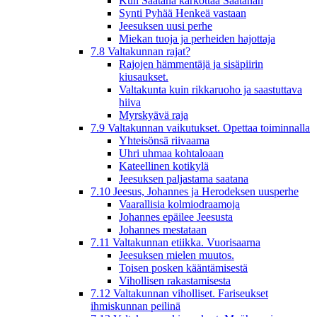
Kun Saatana karkottaa Saatanan
Synti Pyhää Henkeä vastaan
Jeesuksen uusi perhe
Miekan tuoja ja perheiden hajottaja
7.8 Valtakunnan rajat?
Rajojen hämmentäjä ja sisäpiirin
kiusaukset.
Valtakunta kuin rikkaruoho ja saastuttava
hiiva
Myrskyävä raja
7.9 Valtakunnan vaikutukset. Opettaa toiminnalla
Yhteisönsä riivaama
Uhri uhmaa kohtaloaan
Kateellinen kotikylä
Jeesuksen paljastama saatana
7.10 Jeesus, Johannes ja Herodeksen uusperhe
Vaarallisia kolmiodraamoja
Johannes epäilee Jeesusta
Johannes mestataan
7.11 Valtakunnan etiikka. Vuorisaarna
Jeesuksen mielen muutos.
Toisen posken kääntämisestä
Vihollisen rakastamisesta
7.12 Valtakunnan viholliset. Fariseukset
ihmiskunnan peilinä