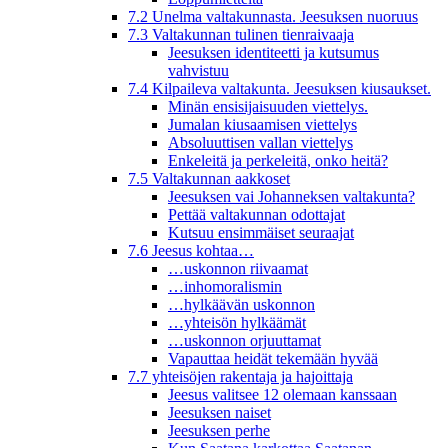
7.2 Unelma valtakunnasta. Jeesuksen nuoruus
7.3 Valtakunnan tulinen tienraivaaja
Jeesuksen identiteetti ja kutsumus
vahvistuu
7.4 Kilpaileva valtakunta. Jeesuksen kiusaukset.
Minän ensisijaisuuden viettelys.
Jumalan kiusaamisen viettelys
Absoluuttisen vallan viettelys
Enkeleitä ja perkeleitä, onko heitä?
7.5 Valtakunnan aakkoset
Jeesuksen vai Johanneksen valtakunta?
Pettää valtakunnan odottajat
Kutsuu ensimmäiset seuraajat
7.6 Jeesus kohtaa…
…uskonnon riivaamat
…inhomoralismin
…hylkäävän uskonnon
…yhteisön hylkäämät
…uskonnon orjuuttamat
Vapauttaa heidät tekemään hyvää
7.7 yhteisöjen rakentaja ja hajoittaja
Jeesus valitsee 12 olemaan kanssaan
Jeesuksen naiset
Jeesuksen perhe