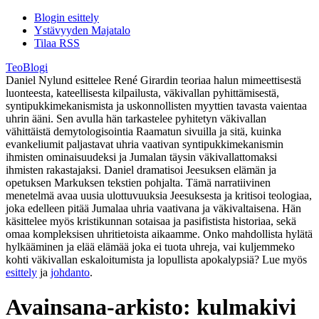
Blogin esittely
Ystävyyden Majatalo
Tilaa RSS
TeoBlogi
Daniel Nylund esittelee René Girardin teoriaa halun mimeettisestä
luonteesta, kateellisesta kilpailusta, väkivallan pyhittämisestä,
syntipukkimekanismista ja uskonnollisten myyttien tavasta vaientaa
uhrin ääni. Sen avulla hän tarkastelee pyhitetyn väkivallan
vähittäistä demytologisointia Raamatun sivuilla ja sitä, kuinka
evankeliumit paljastavat uhria vaativan syntipukkimekanismin
ihmisten ominaisuudeksi ja Jumalan täysin väkivallattomaksi
ihmisten rakastajaksi. Daniel dramatisoi Jeesuksen elämän ja
opetuksen Markuksen tekstien pohjalta. Tämä narratiivinen
menetelmä avaa uusia ulottuvuuksia Jeesuksesta ja kritisoi teologiaa,
joka edelleen pitää Jumalaa uhria vaativana ja väkivaltaisena. Hän
käsittelee myös kristikunnan sotaisaa ja pasifistista historiaa, sekä
omaa kompleksisen uhritietoista aikaamme. Onko mahdollista hylätä
hylkääminen ja elää elämää joka ei tuota uhreja, vai kuljemmeko
kohti väkivallan eskaloitumista ja lopullista apokalypsiä? Lue myös
esittely
ja
johdanto
.
Avainsana-arkisto:
kulmakivi