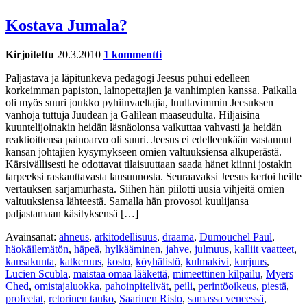
Kostava Jumala?
Kirjoitettu
20.3.2010
1 kommentti
Paljastava ja läpitunkeva pedagogi Jeesus puhui edelleen
korkeimman papiston, lainopettajien ja vanhimpien kanssa. Paikalla
oli myös suuri joukko pyhiinvaeltajia, luultavimmin Jeesuksen
vanhoja tuttuja Juudean ja Galilean maaseudulta. Hiljaisina
kuuntelijoinakin heidän läsnäolonsa vaikuttaa vahvasti ja heidän
reaktioittensa painoarvo oli suuri. Jeesus ei edelleenkään vastannut
kansan johtajien kysymykseen omien valtuuksiensa alkuperästä.
Kärsivällisesti he odottavat tilaisuuttaan saada hänet kiinni jostakin
tarpeeksi raskauttavasta lausunnosta. Seuraavaksi Jeesus kertoi heille
vertauksen sarjamurhasta. Siihen hän piilotti uusia vihjeitä omien
valtuuksiensa lähteestä. Samalla hän provosoi kuulijansa
paljastamaan käsityksensä […]
Avainsanat:
ahneus
,
arkitodellisuus
,
draama
,
Dumouchel Paul
,
häokäilemätön
,
häpeä
,
hylkääminen
,
jahve
,
julmuus
,
kalliit vaatteet
,
kansakunta
,
katkeruus
,
kosto
,
köyhälistö
,
kulmakivi
,
kurjuus
,
Lucien Scubla
,
maistaa omaa lääkettä
,
mimeettinen kilpailu
,
Myers
Ched
,
omistajaluokka
,
pahoinpitelivät
,
peili
,
perintöoikeus
,
piestä
,
profeetat
,
retorinen tauko
,
Saarinen Risto
,
samassa veneessä
,