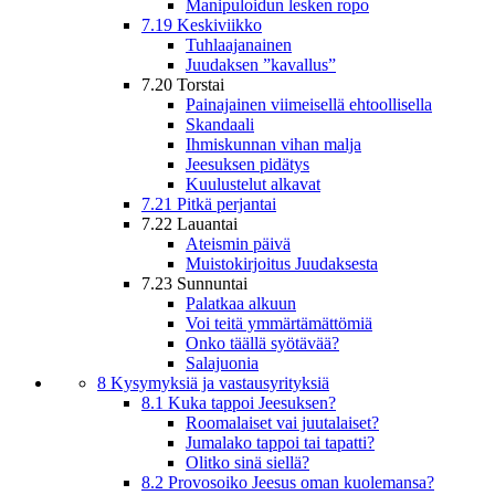
Manipuloidun lesken ropo
7.19 Keskiviikko
Tuhlaajanainen
Juudaksen ”kavallus”
7.20 Torstai
Painajainen viimeisellä ehtoollisella
Skandaali
Ihmiskunnan vihan malja
Jeesuksen pidätys
Kuulustelut alkavat
7.21 Pitkä perjantai
7.22 Lauantai
Ateismin päivä
Muistokirjoitus Juudaksesta
7.23 Sunnuntai
Palatkaa alkuun
Voi teitä ymmärtämättömiä
Onko täällä syötävää?
Salajuonia
8 Kysymyksiä ja vastausyrityksiä
8.1 Kuka tappoi Jeesuksen?
Roomalaiset vai juutalaiset?
Jumalako tappoi tai tapatti?
Olitko sinä siellä?
8.2 Provosoiko Jeesus oman kuolemansa?