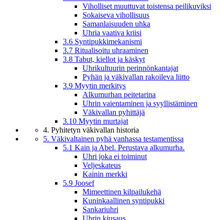
Viholliset muuttuvat toistensa peilikuviksi
Sokaiseva vihollisuus
Samanlaisuuden uhka
Uhria vaativa kriisi
3.6 Syntipukkimekanismi
3.7 Ritualisoitu uhraaminen
3.8 Tabut, kiellot ja käskyt
Uhrikultuurin perinnönkantajat
Pyhän ja väkivallan rakoileva liitto
3.9 Myytin merkitys
Alkumurhan peitetarina
Uhrin vaientaminen ja syyllistäminen
Väkivallan pyhittäjä
3.10 Myytin murtajat
4. Pyhitetyn väkivallan historia
5. Väkivaltainen pyhä vanhassa testamentissa
5.1 Kain ja Abel. Perustava alkumurha.
Uhri joka ei toiminut
Veljeskateus
Kainin merkki
5.9 Joosef
Mimeettinen kilpailukehä
Kuninkaallinen syntipukki
Sankariuhri
Uhrin kiusaus