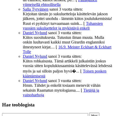
viimeisellä ehtoollisella
Salla Tyrväinen
sanoi
3 vuotta sitten:
Kirjoitan tämän jo sukuluetteloja käsittelevän jakson
jälkeen, jottei unohdu - lämmin kiitos joululukemisista!
Ruut ei pyrkinyt turvaamaan suink...
⌊
Tuhansien
vuosien sukuluettelot ja mykistävä enkeli
Daniel Nylund
sanoi
3 vuotta sitten:
Kiitos suosituksesta. Tutustun ilman muuta. Mulla
onkin luultavasti kaikki muut Girardin englanniksi
ilmestyneet kirjat....
⌊
16.9. Meister Eckhart & Eckhart
Tolle
Daniel Nylund
sanoi
3 vuotta sitten:
Kiitos rohkaisusta. Tämä artikkeli julkaistiin joskus
vuosia sitten kopulukiusaamista käsittelevässä lehdessä
myös ja sai silloin paljon hyvä�...
⌊
Toisen posken
kääntämisestä
Daniel Nylund
sanoi
3 vuotta sitten:
Hmm. Tähdet ja enkelit tosiaam menevät vähän
sekaisin Raamatun mytologiassa....
⌊
Tietäjiä ja
vainoharhoja
Hae teoblogista