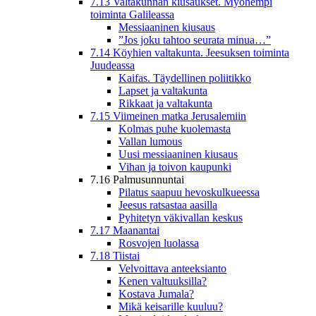
7.13 Valtakunnan kiusaukset. Myöhempi
toiminta Galileassa
Messiaaninen kiusaus
”Jos joku tahtoo seurata minua…”
7.14 Köyhien valtakunta. Jeesuksen toiminta
Juudeassa
Kaifas. Täydellinen poliitikko
Lapset ja valtakunta
Rikkaat ja valtakunta
7.15 Viimeinen matka Jerusalemiin
Kolmas puhe kuolemasta
Vallan lumous
Uusi messiaaninen kiusaus
Vihan ja toivon kaupunki
7.16 Palmusunnuntai
Pilatus saapuu hevoskulkueessa
Jeesus ratsastaa aasilla
Pyhitetyn väkivallan keskus
7.17 Maanantai
Rosvojen luolassa
7.18 Tiistai
Velvoittava anteeksianto
Kenen valtuuksilla?
Kostava Jumala?
Mikä keisarille kuuluu?