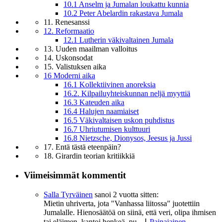
10.1 Anselm ja Jumalan loukattu kunnia
10.2 Peter Abelardin rakastava Jumala
11. Renesanssi
12. Reformaatio
12.1 Lutherin väkivaltainen Jumala
13. Uuden maailman valloitus
14. Uskonsodat
15. Valistuksen aika
16 Moderni aika
16.1 Kollektiivinen anoreksia
16.2. Kilpailuyhteiskunnan neljä myyttiä
16.3 Kateuden aika
16.4 Halujen naamiaiset
16.5 Väkivaltaisen uskon puhdistus
16.7 Uhriutumisen kulttuuri
16.8 Nietzsche, Dionysos, Jeesus ja Jussi
17. Entä tästä eteenpäin?
18. Girardin teorian kritiikkiä
Viimeisimmät kommentit
Salla Tyrväinen
sanoi
2 vuotta sitten:
Mietin uhriverta, jota "Vanhassa liitossa" juotettiin
Jumalalle. Hienosäätöä on siinä, että veri, olipa ihmisen
tai eläimen, kantoi henkeä, pu...
⌊
Painajainen