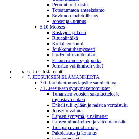
Peruuntunut kosto
Toteutumaton anteeksianto
Sovinnon mahdollisuus
Joosef ja Oidipus
5.10 Mooses
Käskyjen jälkeen
Rituaalinälkä
Kultainen sonni
Joukkomurhamysteeri
Uuden uhrikultin alku
Ensimmäinen syntipukki
Jumalan vai ihmisen viha?
6. Uusi testamentti
7. JEESUKSEN ELÄMÄNKERTA
7.0. Joulukertomus lapsille sanoitettuna
7.1. Jeesuksen syntymäkertomukset
Tuhansien vuosien sukuluettelot ja
mykistävä enkeli
Enkeli tuli kylään ja naisten vertaistuki
Joosefin valinta
Lapsen syntymä ja paimenet
Lapsen nimeäminen ja sitten naimisiin
Tietäjiä ja vainoharhoja
Pakolaisuus ja kotiutus
Loppumietteitä