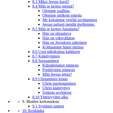
8.3 Miksi Jeesus kuoli?
8.4 Mitä se kertoo meistä?
Olemme osallisia
Olemme melkein sokeita
Me keksimme verellä sovittamisen
Jeesus paljasti meidät itsellemme.
8.5 Mitä se kertoo Jumalasta?
Hän on uhrautuva
Hän on väkivallaton
Hän on Jeesuksen näköinen
Kohtaamme hänet uhrissa
8.6 Uusi näkökulma kaikkeen
8.7 Kääntyminen
8.8 Seuraaminen
Kilpailematon mimesis
Positiivinen mimesis
Mitä Jeesus tekisi?
8.9 Uhraamisen loppu
Uhrin puolustaminen
Uhrin kääntymys
Sodasta sovintoon
8.10 Yhteisyyden alku
9. Muiden kertomuksia
9.1 Syntinen nainen
10. Keskiaika