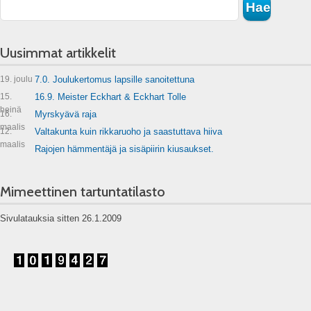
Uusimmat artikkelit
19. joulu
7.0. Joulukertomus lapsille sanoitettuna
15.
16.9. Meister Eckhart & Eckhart Tolle
heinä
16.
Myrskyävä raja
maalis
12.
Valtakunta kuin rikkaruoho ja saastuttava hiiva
maalis
Rajojen hämmentäjä ja sisäpiirin kiusaukset.
Mimeettinen tartuntatilasto
Sivulatauksia sitten 26.1.2009