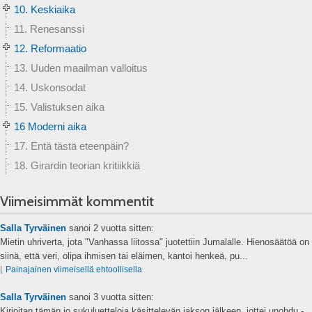
10. Keskiaika
11. Renesanssi
12. Reformaatio
13. Uuden maailman valloitus
14. Uskonsodat
15. Valistuksen aika
16 Moderni aika
17. Entä tästä eteenpäin?
18. Girardin teorian kritiikkiä
Viimeisimmät kommentit
Salla Tyrväinen
sanoi
2 vuotta sitten:
Mietin uhriverta, jota "Vanhassa liitossa" juotettiin Jumalalle. Hienosäätöä on
siinä, että veri, olipa ihmisen tai eläimen, kantoi henkeä, pu...
⌊
Painajainen viimeisellä ehtoollisella
Salla Tyrväinen
sanoi
3 vuotta sitten:
Kirjoitan tämän jo sukuluetteloja käsittelevän jakson jälkeen, jottei unohdu -