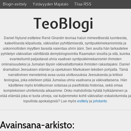
Blogin esittely
Ystävyyden Majatalo
Tilaa RSS
TeoBlogi
Daniel Nylund esittelee René Girardin teoriaa halun mimeettisestä luonteesta,
kateellisesta kilpailusta, väkivallan pyhittämisestä, syntipukkimekanismista ja
uskonnollisten myyttien tavasta vaientaa uhrin ääni. Sen avulla hän tarkastelee
pyhitetyn väkivallan vähittäistä demytologisointia Raamatun sivuilla ja sitä, kuinka
evankeliumit paljastavat uhria vaativan syntipukkimekanismin ihmisten
ominaisuudeksi ja Jumalan täysin väkivallattomaksi ihmisten rakastajaksi. Daniel
dramatisoi Jeesuksen elämän ja opetuksen Markuksen tekstien pohjalta. Tämä
narratiivinen menetelmä avaa uusia ulottuvuuksia Jeesuksesta ja kritisoi
teologiaa, joka edelleen pitää Jumalaa uhria vaativana ja väkivaltaisena. Hän
käsittelee myös kristikunnan sotaisaa ja pasifistista historiaa, sekä omaa
kompleksisen uhritietoista aikaamme. Onko mahdollista hylätä hylkääminen ja
elää elämää joka ei tuota uhreja, vai kuljemmeko kohti väkivallan eskaloitumista ja
lopullista apokalypsiä? Lue myös
esittely
ja
johdanto
.
Avainsana-arkisto: