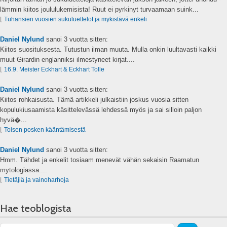
lämmin kiitos joululukemisista! Ruut ei pyrkinyt turvaamaan suink...
⌊
Tuhansien vuosien sukuluettelot ja mykistävä enkeli
Daniel Nylund
sanoi
3 vuotta sitten:
Kiitos suosituksesta. Tutustun ilman muuta. Mulla onkin luultavasti kaikki
muut Girardin englanniksi ilmestyneet kirjat....
⌊
16.9. Meister Eckhart & Eckhart Tolle
Daniel Nylund
sanoi
3 vuotta sitten:
Kiitos rohkaisusta. Tämä artikkeli julkaistiin joskus vuosia sitten
kopulukiusaamista käsittelevässä lehdessä myös ja sai silloin paljon
hyvä�...
⌊
Toisen posken kääntämisestä
Daniel Nylund
sanoi
3 vuotta sitten:
Hmm. Tähdet ja enkelit tosiaam menevät vähän sekaisin Raamatun
mytologiassa....
⌊
Tietäjiä ja vainoharhoja
Hae teoblogista