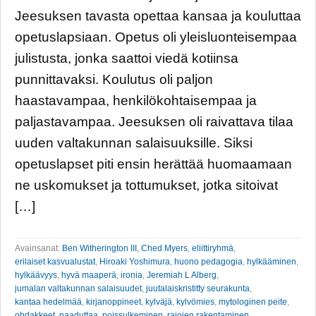
Jeesuksen tavasta opettaa kansaa ja kouluttaa
opetuslapsiaan. Opetus oli yleisluonteisempaa
julistusta, jonka saattoi viedä kotiinsa
punnittavaksi. Koulutus oli paljon
haastavampaa, henkilökohtaisempaa ja
paljastavampaa. Jeesuksen oli raivattava tilaa
uuden valtakunnan salaisuuksille. Siksi
opetuslapset piti ensin herättää huomaamaan
ne uskomukset ja tottumukset, jotka sitoivat
[…]
Avainsanat:
Ben Witherington III
,
Ched Myers
,
eliittiryhmä
,
erilaiset kasvualustat
,
Hiroaki Yoshimura
,
huono pedagogia
,
hylkääminen
,
hylkäävyys
,
hyvä maaperä
,
ironia
,
Jeremiah L Alberg
,
jumalan valtakunnan salaisuudet
,
juutalaiskristitty seurakunta
,
kantaa hedelmää
,
kirjanoppineet
,
kylväjä
,
kylvömies
,
mytologinen peite
,
ohdakkeet
,
paaduttaa
,
poissulkeminen
,
rajojen rakentaminen
,