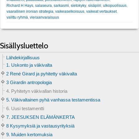
Richard H Hays
,
salaseura
,
sarkasmi
,
sietokyky
,
sisäpiiri
,
ulkopuolisuus
,
vaarallisen ironian strategia
,
vaikeaselkoisuus
,
vaikeat vertaukset
,
valittu ryhmä
,
vieraanvaraisuus
Sisällysluettelo
Lähdekirjallisuus
1. Uskonto ja väkivalta
2 René Girard ja pyhitetty väkivalta
3 Girardin antropologia
4. Pyhitetyn väkivallan historia
5. Väkivaltainen pyhä vanhassa testamentissa
6. Uusi testamentti
7. JEESUKSEN ELÄMÄNKERTA
8 Kysymyksiä ja vastausyrityksiä
9. Muiden kertomuksia