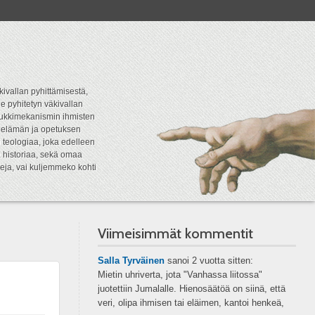
kivallan pyhittämisestä,
e pyhitetyn väkivallan
tipukkimekanismin ihmisten
n elämän ja opetuksen
 teologiaa, joka edelleen
a historiaa, sekä omaa
eja, vai kuljemmeko kohti
Viimeisimmät kommentit
Salla Tyrväinen
sanoi
2 vuotta sitten:
Mietin uhriverta, jota "Vanhassa liitossa"
juotettiin Jumalalle. Hienosäätöä on siinä, että
veri, olipa ihmisen tai eläimen, kantoi henkeä,