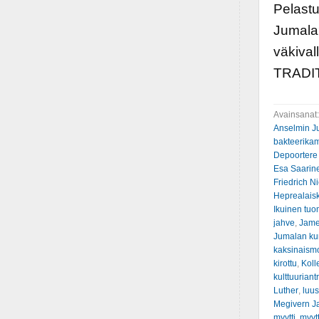
Pelastu
Jumala?
väkiva
TRADI
Avainsanat
Anselmin J
bakteerik
Depoortere
Esa Saarin
Friedrich N
Heprealaisk
Ikuinen tuo
jahve
,
Jame
Jumalan ku
kaksinaismo
kirottu
,
Koll
kulttuuriant
Luther
,
luus
Megivern J
myytti
,
myyt