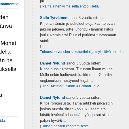
pu...
kommenttia
⌊
Painajainen viimeisellä ehtoollisella
uden
Salla Tyrväinen
sanoi
3 vuotta sitten:
Kirjoitan tämän jo sukuluetteloja käsittelevän
sänsä
jakson jälkeen, jottei unohdu - lämmin kiitos
joululukemisista! Ruut ei pyrkinyt turvaamaan
suink...
. Monet
⌊
della
Tuhansien vuosien sukuluettelot ja mykistävä enkeli
ään he
Daniel Nylund
sanoi
3 vuotta sitten:
uksella
Kiitos suosituksesta. Tutustun ilman muuta.
Mulla onkin luultavasti kaikki muut Girardin
englanniksi ilmestyneet kirjat....
n
⌊
16.9. Meister Eckhart & Eckhart Tolle
ä
Daniel Nylund
sanoi
3 vuotta sitten:
Kiitos rohkaisusta. Tämä artikkeli julkaistiin
joskus vuosia sitten kopulukiusaamista
käsittelevässä lehdessä myös ja sai silloin
paljon hyvä�...
ida
,
⌊
Toisen posken kääntämisestä