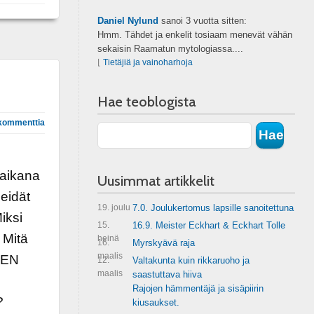
Daniel Nylund
sanoi
3 vuotta sitten:
Hmm. Tähdet ja enkelit tosiaam menevät vähän
sekaisin Raamatun mytologiassa....
⌊
Tietäjiä ja vainoharhoja
Hae teoblogista
kommenttia
 aikana
Uusimmat artikkelit
meidät
19. joulu
7.0. Joulukertomus lapsille sanoitettuna
iksi
15.
16.9. Meister Eckhart & Eckhart Tolle
 Mitä
heinä
16.
Myrskyävä raja
maalis
EEN
12.
Valtakunta kuin rikkaruoho ja
maalis
saastuttava hiiva
Rajojen hämmentäjä ja sisäpiirin
?
kiusaukset.