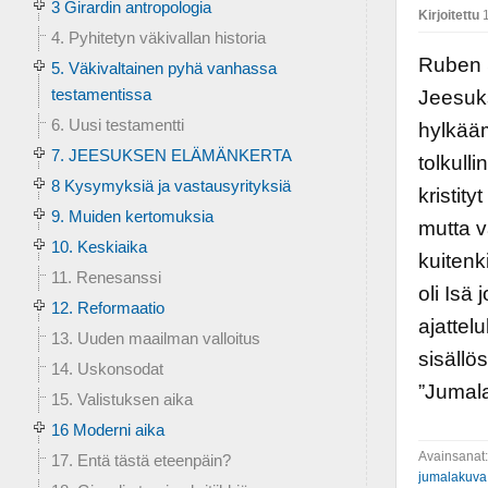
3 Girardin antropologia
Kirjoitettu
1
4. Pyhitetyn väkivallan historia
Ruben S
5. Väkivaltainen pyhä vanhassa
testamentissa
Jeesuks
6. Uusi testamentti
hylkääm
7. JEESUKSEN ELÄMÄNKERTA
tolkull
8 Kysymyksiä ja vastausyrityksiä
kristit
9. Muiden kertomuksia
mutta v
10. Keskiaika
kuitenk
11. Renesanssi
oli Isä 
12. Reformaatio
ajattel
13. Uuden maailman valloitus
sisällö
14. Uskonsodat
”Jumala
15. Valistuksen aika
16 Moderni aika
Avainsanat
17. Entä tästä eteenpäin?
jumalakuva