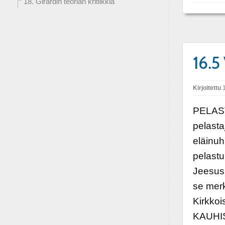
18. Girardin teorian kritiikkiä
16.5
Kirjoitettu
1
PELAST
pelasta
eläinuh
pelastu
Jeesus 
se mer
Kirkko
KAUHIST