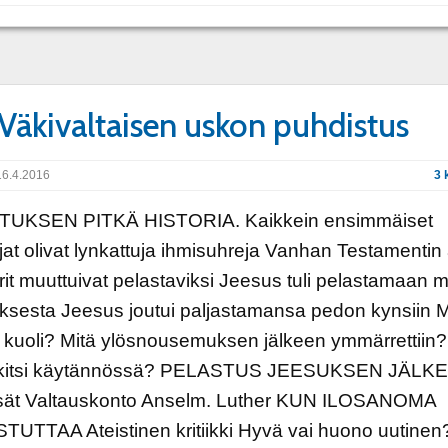
 Väkivaltaisen uskon puhdistus
6.4.2016
3 
UKSEN PITKÄ HISTORIA. Kaikkein ensimmäiset
jat olivat lynkattuja ihmisuhreja Vanhan Testamentin
rit muuttuivat pelastaviksi Jeesus tuli pelastamaan 
ksesta Jeesus joutui paljastamansa pedon kynsiin M
kuoli? Mitä ylösnousemuksen jälkeen ymmärrettiin?
kitsi käytännössä? PELASTUS JEESUKSEN JÄLK
isät Valtauskonto Anselm. Luther KUN ILOSANOMA
UTTAA Ateistinen kritiikki Hyvä vai huono uutinen