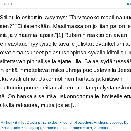
6.4.2016
4 
tillerille esitettiin kysymys: ”Tarvitseeko maailma u
en?” ”Ei tietenkään. Maailmassa on jo liian paljon i
iä ja vihaamia lapsia.”[1] Rubenin reaktio on aivan
inen vastaus nyykyiselle tavalle julistaa evankeliumia
yt ovat omaksuneet pelastusoppinsa syvällä kiitollisuu
alitettavan pinnallisella ajattelulla. Salaa sydämess
in ehkä ihmettelevät miksi uhreja puolustavalla Jees
joka vaati uhria. Uskonnollinen hartaus ja kriittisen
ukulttuurin puute peittää alleen monta epäilystä usko
stä. On hankala selittää uskonnottomalle ihmiselle ett
 kyllä rakastaa, mutta jos et […]
:
Anthony Bartlet
,
Dawkins
,
Euripides
,
Friedrich Nietzschen
,
Hitchens
,
Jacques Derr
,
Kristus
,
näytelmäkirjailija
,
paradoksaalinen
,
Ruben Stiller
,
väkivalta