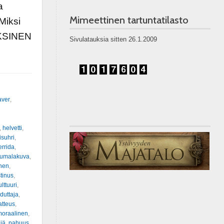
a
Mimeettinen tartuntatilasto
Miksi
OKSINEN
Sivulatauksia sitten 26.1.2009
aver
,
,
helvetti
,
isuhri
,
rrida
,
jumalakuva
,
nen
,
tinus
,
ulttuuri
,
duttaja
,
tteus
,
moraalinen
,
ijä
,
pahuus
,