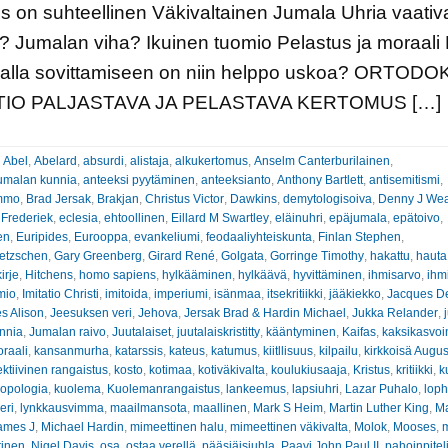
s on suhteellinen Väkivaltainen Jumala Uhria vaativ
 Jumalan viha? Ikuinen tuomio Pelastus ja moraali 
llalla sovittamiseen on niin helppo uskoa? ORTOD
TIO PALJASTAVA JA PELASTAVA KERTOMUS […]
:
Abel
,
Abelard
,
absurdi
,
alistaja
,
alkukertomus
,
Anselm Canterburilainen
,
umalan kunnia
,
anteeksi pyytäminen
,
anteeksianto
,
Anthony Bartlett
,
antisemitismi
,
ammo
,
Brad Jersak
,
Brakjan
,
Christus Victor
,
Dawkins
,
demytologisoiva
,
Denny J We
 Frederiek
,
eclesia
,
ehtoollinen
,
Eillard M Swartley
,
eläinuhri
,
epäjumala
,
epätoivo
,
en
,
Euripides
,
Eurooppa
,
evankeliumi
,
feodaaliyhteiskunta
,
Finlan Stephen
,
ietzschen
,
Gary Greenberg
,
Girard René
,
Golgata
,
Gorringe Timothy
,
hakattu
,
hauta
irje
,
Hitchens
,
homo sapiens
,
hylkääminen
,
hylkäävä
,
hyvittäminen
,
ihmisarvo
,
ihm
mio
,
Imitatio Christi
,
imitoida
,
imperiumi
,
isänmaa
,
itsekritiikki
,
jääkiekko
,
Jacques De
s Alison
,
Jeesuksen veri
,
Jehova
,
Jersak Brad & Hardin Michael
,
Jukka Relander
,
nnia
,
Jumalan raivo
,
Juutalaiset
,
juutalaiskristitty
,
kääntyminen
,
Kaifas
,
kaksikasvoi
raali
,
kansanmurha
,
katarssis
,
kateus
,
katumus
,
kiitllisuus
,
kilpailu
,
kirkkoisä Augus
ektiivinen rangaistus
,
kosto
,
kotimaa
,
kotiväkivalta
,
koulukiusaaja
,
Kristus
,
kritiikki
,
k
ropologia
,
kuolema
,
Kuolemanrangaistus
,
lankeemus
,
lapsiuhri
,
Lazar Puhalo
,
loph
eri
,
lynkkausvimma
,
maailmansota
,
maallinen
,
Mark S Heim
,
Martin Luther King
,
Ma
ames J
,
Michael Hardin
,
mimeettinen halu
,
mimeettinen väkivalta
,
Molok
,
Mooses
,
tinen
,
Nigel Davis
,
osa
,
ostaa verellä
,
pääsiäisjuhla
,
Paavi John Paul II
,
pahoinpitel