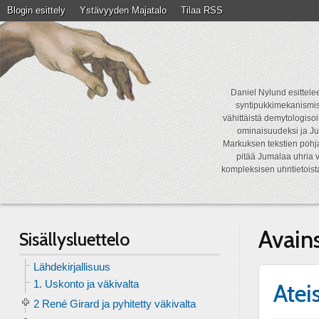
Blogin esittely
Ystävyyden Majatalo
Tilaa RSS
Daniel Nylund esittelee
syntipukkimekanismist
vähittäistä demytologisoi
ominaisuudeksi ja Ju
Markuksen tekstien pohja
pitää Jumalaa uhria v
kompleksisen uhritietois
Avain
Sisällysluettelo
Lähdekirjallisuus
1. Uskonto ja väkivalta
Ateis
2 René Girard ja pyhitetty väkivalta