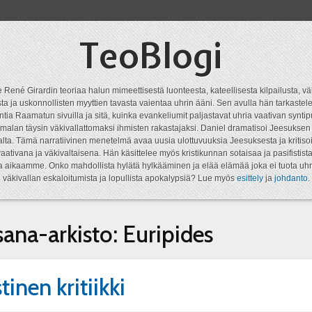
TeoBlogi
 René Girardin teoriaa halun mimeettisestä luonteesta, kateellisesta kilpailusta, vä
a ja uskonnollisten myyttien tavasta vaientaa uhrin ääni. Sen avulla hän tarkastele
ntia Raamatun sivuilla ja sitä, kuinka evankeliumit paljastavat uhria vaativan syn
malan täysin väkivallattomaksi ihmisten rakastajaksi. Daniel dramatisoi Jeesukse
lta. Tämä narratiivinen menetelmä avaa uusia ulottuvuuksia Jeesuksesta ja kritisoi
aativana ja väkivaltaisena. Hän käsittelee myös kristikunnan sotaisaa ja pasifistist
ta aikaamme. Onko mahdollista hylätä hylkääminen ja elää elämää joka ei tuota uhr
väkivallan eskaloitumista ja lopullista apokalypsiä? Lue myös
esittely
ja
johdanto
.
sana-arkisto:
Euripides
tinen kritiikki