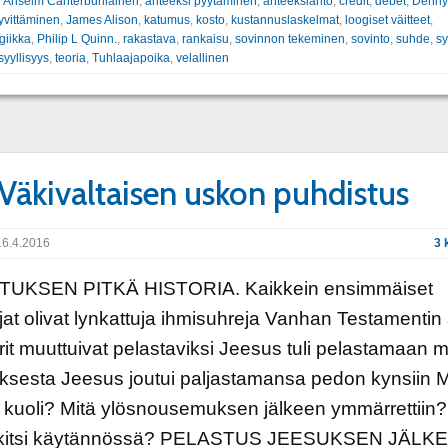
:
Anselm Canterburilainen
,
anteeksi pyytäminen
,
anteeksianto
,
credit
,
debet
,
Denny
yvittäminen
,
James Alison
,
katumus
,
kosto
,
kustannuslaskelmat
,
loogiset väitteet
,
giikka
,
Philip L Quinn.
,
rakastava
,
rankaisu
,
sovinnon tekeminen
,
sovinto
,
suhde
,
sy
syyllisyys
,
teoria
,
Tuhlaajapoika
,
velallinen
 Väkivaltaisen uskon puhdistus
6.4.2016
3 
UKSEN PITKÄ HISTORIA. Kaikkein ensimmäiset
jat olivat lynkattuja ihmisuhreja Vanhan Testamentin
rit muuttuivat pelastaviksi Jeesus tuli pelastamaan 
ksesta Jeesus joutui paljastamansa pedon kynsiin M
kuoli? Mitä ylösnousemuksen jälkeen ymmärrettiin?
kitsi käytännössä? PELASTUS JEESUKSEN JÄLK