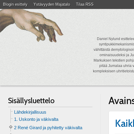
Blogin esittely
Ystävyyden Majatalo
Tilaa RSS
Daniel Nylund esittelee
syntipukkimekanismist
vähittäistä demytologisoi
ominaisuudeksi ja Ju
Markuksen tekstien pohja
pitää Jumalaa uhria v
kompleksisen uhritietois
Avain
Sisällysluettelo
Lähdekirjallisuus
1. Uskonto ja väkivalta
Kaik
2 René Girard ja pyhitetty väkivalta