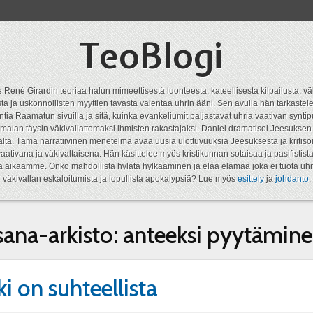
TeoBlogi
 René Girardin teoriaa halun mimeettisestä luonteesta, kateellisesta kilpailusta, vä
a ja uskonnollisten myyttien tavasta vaientaa uhrin ääni. Sen avulla hän tarkastele
ntia Raamatun sivuilla ja sitä, kuinka evankeliumit paljastavat uhria vaativan syn
malan täysin väkivallattomaksi ihmisten rakastajaksi. Daniel dramatisoi Jeesukse
lta. Tämä narratiivinen menetelmä avaa uusia ulottuvuuksia Jeesuksesta ja kritisoi
aativana ja väkivaltaisena. Hän käsittelee myös kristikunnan sotaisaa ja pasifistist
ta aikaamme. Onko mahdollista hylätä hylkääminen ja elää elämää joka ei tuota uhr
väkivallan eskaloitumista ja lopullista apokalypsiä? Lue myös
esittely
ja
johdanto
.
sana-arkisto:
anteeksi pyytämin
ki on suhteellista