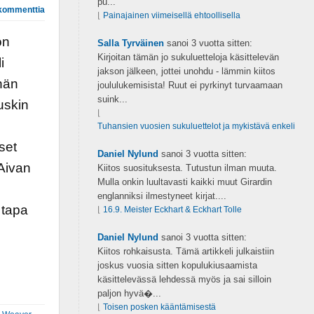
pu...
kommenttia
⌊
Painajainen viimeisellä ehtoollisella
on
Salla Tyrväinen
sanoi
3 vuotta sitten:
Kirjoitan tämän jo sukuluetteloja käsittelevän
i
jakson jälkeen, jottei unohdu - lämmin kiitos
 hän
joululukemisista! Ruut ei pyrkinyt turvaamaan
suink...
uskin
⌊
Tuhansien vuosien sukuluettelot ja mykistävä enkeli
set
Daniel Nylund
sanoi
3 vuotta sitten:
 Aivan
Kiitos suosituksesta. Tutustun ilman muuta.
Mulla onkin luultavasti kaikki muut Girardin
englanniksi ilmestyneet kirjat....
 tapa
⌊
16.9. Meister Eckhart & Eckhart Tolle
Daniel Nylund
sanoi
3 vuotta sitten:
Kiitos rohkaisusta. Tämä artikkeli julkaistiin
joskus vuosia sitten kopulukiusaamista
käsittelevässä lehdessä myös ja sai silloin
paljon hyvä�...
⌊
Toisen posken kääntämisestä