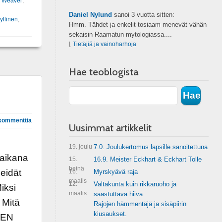
 Weaver
,
Daniel Nylund
sanoi
3 vuotta sitten:
yllinen
,
Hmm. Tähdet ja enkelit tosiaam menevät vähän
sekaisin Raamatun mytologiassa....
⌊
Tietäjiä ja vainoharhoja
Hae teoblogista
kommenttia
Uusimmat artikkelit
19. joulu
7.0. Joulukertomus lapsille sanoitettuna
 aikana
15.
16.9. Meister Eckhart & Eckhart Tolle
heinä
meidät
16.
Myrskyävä raja
maalis
12.
Valtakunta kuin rikkaruoho ja
iksi
maalis
saastuttava hiiva
 Mitä
Rajojen hämmentäjä ja sisäpiirin
kiusaukset.
EEN