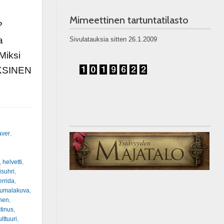
Mimeettinen tartuntatilasto
?
a
Sivulatauksia sitten 26.1.2009
Miksi
OKSINEN
aver
,
,
helvetti
,
isuhri
,
rrida
,
jumalakuva
,
nen
,
tinus
,
ulttuuri
,