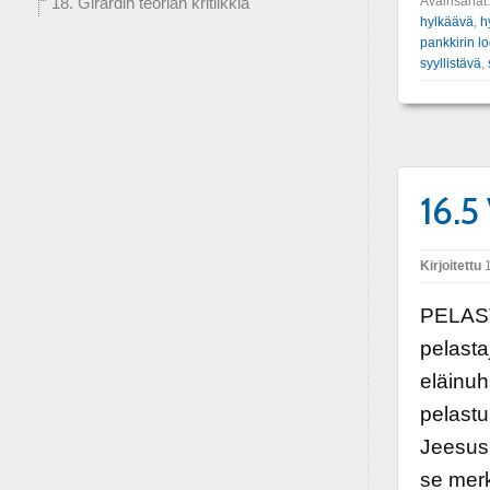
Avainsanat
18. Girardin teorian kritiikkiä
hylkäävä
,
h
pankkirin lo
syyllistävä
,
16.5
Kirjoitettu
1
PELAST
pelasta
eläinuh
pelastu
Jeesus 
se mer