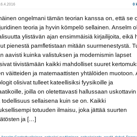
6.4.2016
0 
äinen ongelmani tämän teorian kanssa on, että se 
juridinen teoria ja hyvin kömpelö sellainen. Anselm ol
alisuutta ylistävän ajan ensimmäisiä kirjailijoita, eikä
ut pienestä pamfletistaan mitään suurmenestystä. T
 aavisti kuinka valistuksen ja modernismin lapset
isivat tiivistämään kaikki mahdolliset suuret kertomuk
en väitteiden ja matemaattisten yhtälöiden muotoon.
logit olisivat tulleet kateellisiksi fyysikoille ja
tikoille, joilla on oletettavasti hallussaan uskottavin
a todellisuus sellaisena kuin se on. Kaikki
ksellisempi totuuden ilmaisu, joka jättää suurten
ätösten ja […]