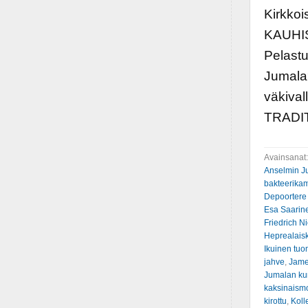
Kirkko
KAUHIST
Pelastu
Jumala?
väkiva
TRADI
Avainsanat
Anselmin J
bakteerik
Depoortere
Esa Saarin
Friedrich N
Heprealaisk
Ikuinen tuo
jahve
,
Jame
Jumalan ku
kaksinaismo
kirottu
,
Koll