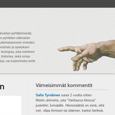
kivallan pyhittämisestä,
e pyhitetyn väkivallan
tipukkimekanismin ihmisten
n elämän ja opetuksen
 teologiaa, joka edelleen
a historiaa, sekä omaa
eja, vai kuljemmeko kohti
en
Viimeisimmät kommentit
Salla Tyrväinen
sanoi
2 vuotta sitten:
Mietin uhriverta, jota "Vanhassa liitossa"
juotettiin Jumalalle. Hienosäätöä on siinä, että
veri, olipa ihmisen tai eläimen, kantoi henkeä,