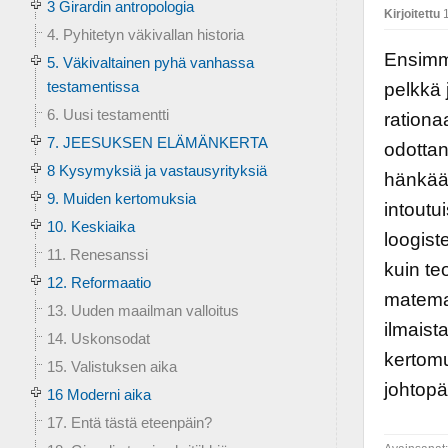
3 Girardin antropologia
Kirjoitettu
1
4. Pyhitetyn väkivallan historia
Ensimm
5. Väkivaltainen pyhä vanhassa
testamentissa
pelkkä 
6. Uusi testamentti
rationa
7. JEESUKSEN ELÄMÄNKERTA
odottan
8 Kysymyksiä ja vastausyrityksiä
hänkään
9. Muiden kertomuksia
intoutu
10. Keskiaika
loogist
11. Renesanssi
kuin teo
12. Reformaatio
matemaa
13. Uuden maailman valloitus
ilmaist
14. Uskonsodat
kertomu
15. Valistuksen aika
johtopä
16 Moderni aika
17. Entä tästä eteenpäin?