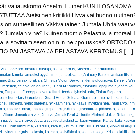
isät Valtauskonto Anselm. Luther KUN ILOSANOMA
UTTAA Ateistinen kritiikki Hyvä vai huono uutinen
s on suhteellinen Väkivaltainen Jumala Uhria vaativ
 Jumalan viha? Ikuinen tuomio Pelastus ja moraali 
llalla sovittamiseen on niin helppo uskoa? ORTOD
TIO PALJASTAVA JA PELASTAVA KERTOMUS […]
:
Abel
,
Abelard
,
absurdi
,
alistaja
,
alkukertomus
,
Anselm Canterburilainen
,
umalan kunnia
,
anteeksi pyytäminen
,
anteeksianto
,
Anthony Bartlett
,
antisemitismi
,
ammo
,
Brad Jersak
,
Brakjan
,
Christus Victor
,
Dawkins
,
demytologisoiva
,
Denny J We
 Frederiek
,
eclesia
,
ehtoollinen
,
Eillard M Swartley
,
eläinuhri
,
epäjumala
,
epätoivo
,
en
,
Euripides
,
Eurooppa
,
evankeliumi
,
feodaaliyhteiskunta
,
Finlan Stephen
,
ietzschen
,
Gary Greenberg
,
Girard René
,
Golgata
,
Gorringe Timothy
,
hakattu
,
hauta
irje
,
Hitchens
,
homo sapiens
,
hylkääminen
,
hylkäävä
,
hyvittäminen
,
ihmisarvo
,
ihm
mio
,
Imitatio Christi
,
imitoida
,
imperiumi
,
isänmaa
,
itsekritiikki
,
jääkiekko
,
Jacques De
s Alison
,
Jeesuksen veri
,
Jehova
,
Jersak Brad & Hardin Michael
,
Jukka Relander
,
nnia
,
Jumalan raivo
,
Juutalaiset
,
juutalaiskristitty
,
kääntyminen
,
Kaifas
,
kaksikasvoi
raali
,
kansanmurha
,
katarssis
,
kateus
,
katumus
,
kiitllisuus
,
kilpailu
,
kirkkoisä Augus
ektiivinen rangaistus
,
kosto
,
kotimaa
,
kotiväkivalta
,
koulukiusaaja
,
Kristus
,
kritiikki
,
k