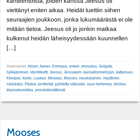
kahteentoista, joiden kanssa Jeesus oli
viettänyt eniten aikaa. Heidät luettiin siihen
seuraajien joukkoon, jonka lukumäärästä ei ole
mitään tietoa. Jeesus oli jo jonkin matkaa
kulkenut heidän läheisyydessään kuunnellen
[…]
Avainsanat:
Alison James
,
Emmaus
,
enkeli
,
ennustus
,
Golgata
,
hylkääminen
,
identiteetti
,
Jeesus
,
Jerusalem
,
kansallismielisyys
,
katkeruus
,
Kleopas
,
kosto
,
Luukas
,
Messias
,
Mooses
,
muukalainen
,
myyttinen
,
närkästys
,
Pilatus
,
profeetat
,
pyhitetty väkivalta
,
suuri kertomus
,
teloitus
,
tilannekomiikka
,
ymmärtämättömät
Mooses