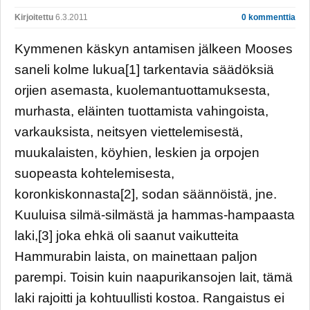
Kirjoitettu
6.3.2011
0 kommenttia
Kymmenen käskyn antamisen jälkeen Mooses
saneli kolme lukua[1] tarkentavia säädöksiä
orjien asemasta, kuolemantuottamuksesta,
murhasta, eläinten tuottamista vahingoista,
varkauksista, neitsyen viettelemisestä,
muukalaisten, köyhien, leskien ja orpojen
suopeasta kohtelemisesta,
koronkiskonnasta[2], sodan säännöistä, jne.
Kuuluisa silmä-silmästä ja hammas-hampaasta
laki,[3] joka ehkä oli saanut vaikutteita
Hammurabin laista, on mainettaan paljon
parempi. Toisin kuin naapurikansojen lait, tämä
laki rajoitti ja kohtuullisti kostoa. Rangaistus ei