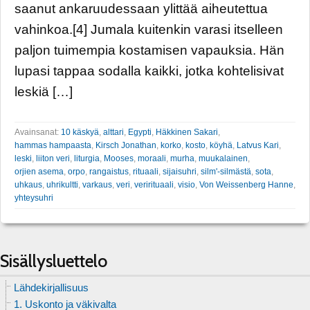
saanut ankaruudessaan ylittää aiheutettua
vahinkoa.[4] Jumala kuitenkin varasi itselleen
paljon tuimempia kostamisen vapauksia. Hän
lupasi tappaa sodalla kaikki, jotka kohtelisivat
leskiä […]
Avainsanat:
10 käskyä
,
alttari
,
Egypti
,
Häkkinen Sakari
,
hammas hampaasta
,
Kirsch Jonathan
,
korko
,
kosto
,
köyhä
,
Latvus Kari
,
leski
,
liiton veri
,
liturgia
,
Mooses
,
moraali
,
murha
,
muukalainen
,
orjien asema
,
orpo
,
rangaistus
,
rituaali
,
sijaisuhri
,
silm'-silmästä
,
sota
,
uhkaus
,
uhrikultti
,
varkaus
,
veri
,
verirituaali
,
visio
,
Von Weissenberg Hanne
,
yhteysuhri
Sisällysluettelo
Lähdekirjallisuus
1. Uskonto ja väkivalta