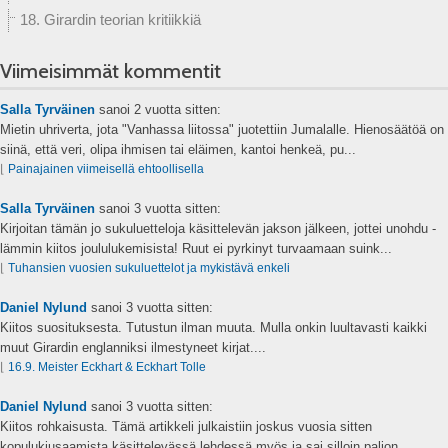
18. Girardin teorian kritiikkiä
Viimeisimmät kommentit
Salla Tyrväinen
sanoi
2 vuotta sitten:
Mietin uhriverta, jota "Vanhassa liitossa" juotettiin Jumalalle. Hienosäätöä on
siinä, että veri, olipa ihmisen tai eläimen, kantoi henkeä, pu...
⌊
Painajainen viimeisellä ehtoollisella
Salla Tyrväinen
sanoi
3 vuotta sitten:
Kirjoitan tämän jo sukuluetteloja käsittelevän jakson jälkeen, jottei unohdu -
lämmin kiitos joululukemisista! Ruut ei pyrkinyt turvaamaan suink...
⌊
Tuhansien vuosien sukuluettelot ja mykistävä enkeli
Daniel Nylund
sanoi
3 vuotta sitten:
Kiitos suosituksesta. Tutustun ilman muuta. Mulla onkin luultavasti kaikki
muut Girardin englanniksi ilmestyneet kirjat....
⌊
16.9. Meister Eckhart & Eckhart Tolle
Daniel Nylund
sanoi
3 vuotta sitten:
Kiitos rohkaisusta. Tämä artikkeli julkaistiin joskus vuosia sitten
kopulukiusaamista käsittelevässä lehdessä myös ja sai silloin paljon