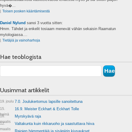
hyvä�...
⌊
Toisen posken kääntämisestä
Daniel Nylund
sanoi
3 vuotta sitten:
Hmm. Tähdet ja enkelit tosiaam menevät vähän sekaisin Raamatun
mytologiassa....
⌊
Tietäjiä ja vainoharhoja
Hae teoblogista
Uusimmat artikkelit
19. joulu
7.0. Joulukertomus lapsille sanoitettuna
15.
16.9. Meister Eckhart & Eckhart Tolle
heinä
16.
Myrskyävä raja
maalis
12.
Valtakunta kuin rikkaruoho ja saastuttava hiiva
maalis
Rajojen hämmentäjä ja sisäpiirin kiusaukset.