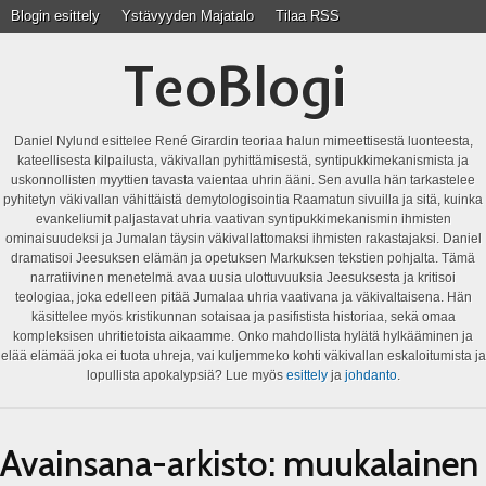
Blogin esittely
Ystävyyden Majatalo
Tilaa RSS
TeoBlogi
Daniel Nylund esittelee René Girardin teoriaa halun mimeettisestä luonteesta,
kateellisesta kilpailusta, väkivallan pyhittämisestä, syntipukkimekanismista ja
uskonnollisten myyttien tavasta vaientaa uhrin ääni. Sen avulla hän tarkastelee
pyhitetyn väkivallan vähittäistä demytologisointia Raamatun sivuilla ja sitä, kuinka
evankeliumit paljastavat uhria vaativan syntipukkimekanismin ihmisten
ominaisuudeksi ja Jumalan täysin väkivallattomaksi ihmisten rakastajaksi. Daniel
dramatisoi Jeesuksen elämän ja opetuksen Markuksen tekstien pohjalta. Tämä
narratiivinen menetelmä avaa uusia ulottuvuuksia Jeesuksesta ja kritisoi
teologiaa, joka edelleen pitää Jumalaa uhria vaativana ja väkivaltaisena. Hän
käsittelee myös kristikunnan sotaisaa ja pasifistista historiaa, sekä omaa
kompleksisen uhritietoista aikaamme. Onko mahdollista hylätä hylkääminen ja
elää elämää joka ei tuota uhreja, vai kuljemmeko kohti väkivallan eskaloitumista ja
lopullista apokalypsiä? Lue myös
esittely
ja
johdanto
.
Avainsana-arkisto:
muukalainen