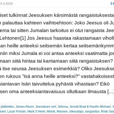
6.4.2016
3 
iset tulkinnat Jeesuksen kärsimästä rangaistuksesta
 palauttaa kahteen vaihtoehtoon: Joko Jeesus oli 
ema tai sitten Jumalan tarkoitus ei olut rangaista Je
ehtonen[1] Jos Jeesus haastaa rakastamaan viholli
an heille anteeksi seitsemän kertaa seitsemänkym
 niin miksi Jumala ei voi antaa anteeksi vaatimatta j
an siitä hintaa tai kantamaan siitä rangaistuksen? 
ä itse seuraa Jeesuksen esimerkkiä? Oliko Jeesuks
en rukous ”Isä anna heille anteeksi?” vastahakoisest
iantavan Isän taivuttelua pyhästä vihastaan? Eikö
sen oma anteeksiantavaisuus ollutkaan ilmausta […
:
jääkiekko
,
James Alison
,
Jeesuksen veri
,
Jehova
,
Jersak Brad & Hardin Michael
,
J
iuhri
,
Lazar Puhalo
,
Mark S Heim
,
Molok
,
Mooses
,
oikeustaju
,
rangaistus
,
Risto Sa