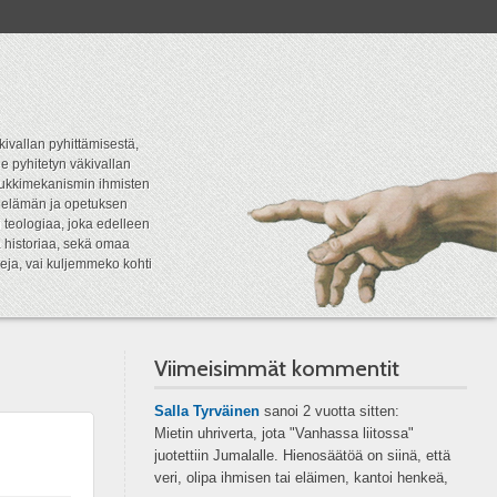
kivallan pyhittämisestä,
e pyhitetyn väkivallan
tipukkimekanismin ihmisten
n elämän ja opetuksen
 teologiaa, joka edelleen
a historiaa, sekä omaa
eja, vai kuljemmeko kohti
Viimeisimmät kommentit
Salla Tyrväinen
sanoi
2 vuotta sitten:
Mietin uhriverta, jota "Vanhassa liitossa"
juotettiin Jumalalle. Hienosäätöä on siinä, että
veri, olipa ihmisen tai eläimen, kantoi henkeä,