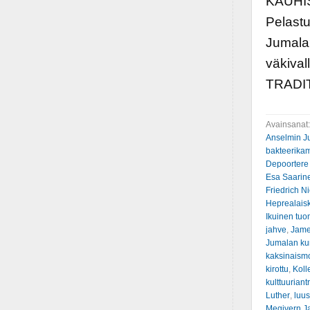
KAUHIST
Pelastu
Jumala?
väkiva
TRADI
Avainsanat
Anselmin J
bakteerik
Depoortere
Esa Saarin
Friedrich N
Heprealaisk
Ikuinen tuo
jahve
,
Jame
Jumalan ku
kaksinaismo
kirottu
,
Koll
kulttuuriant
Luther
,
luus
Megivern J