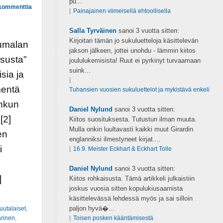
pu...
kommenttia
⌊
Painajainen viimeisellä ehtoollisella
Salla Tyrväinen
sanoi
3 vuotta sitten:
Kirjoitan tämän jo sukuluetteloja käsittelevän
Jumalan
jakson jälkeen, jottei unohdu - lämmin kiitos
esusta”
joululukemisista! Ruut ei pyrkinyt turvaamaan
suink...
sia ja
⌊
mentä
Tuhansien vuosien sukuluettelot ja mykistävä enkeli
onkun
Daniel Nylund
sanoi
3 vuotta sitten:
[2]
Kiitos suosituksesta. Tutustun ilman muuta.
Mulla onkin luultavasti kaikki muut Girardin
en
englanniksi ilmestyneet kirjat....
i
⌊
16.9. Meister Eckhart & Eckhart Tolle
Daniel Nylund
sanoi
3 vuotta sitten:
]
Kiitos rohkaisusta. Tämä artikkeli julkaistiin
joskus vuosia sitten kopulukiusaamista
käsittelevässä lehdessä myös ja sai silloin
paljon hyvä�...
uutalaiset
,
arinen
,
⌊
Toisen posken kääntämisestä