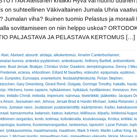
UTTAA Ateistinen kritiikki Hyvä vai huono uutinen
s on suhteellinen Väkivaltainen Jumala Uhria vaativ
 Jumalan viha? Ikuinen tuomio Pelastus ja moraali 
llalla sovittamiseen on niin helppo uskoa? ORTOD
TIO PALJASTAVA JA PELASTAVA KERTOMUS […]
:
Abel
,
Abelard
,
absurdi
,
alistaja
,
alkukertomus
,
Anselm Canterburilainen
,
umalan kunnia
,
anteeksi pyytäminen
,
anteeksianto
,
Anthony Bartlett
,
antisemitismi
,
ammo
,
Brad Jersak
,
Brakjan
,
Christus Victor
,
Dawkins
,
demytologisoiva
,
Denny J We
 Frederiek
,
eclesia
,
ehtoollinen
,
Eillard M Swartley
,
eläinuhri
,
epäjumala
,
epätoivo
,
en
,
Euripides
,
Eurooppa
,
evankeliumi
,
feodaaliyhteiskunta
,
Finlan Stephen
,
ietzschen
,
Gary Greenberg
,
Girard René
,
Golgata
,
Gorringe Timothy
,
hakattu
,
hauta
irje
,
Hitchens
,
homo sapiens
,
hylkääminen
,
hylkäävä
,
hyvittäminen
,
ihmisarvo
,
ihm
mio
,
Imitatio Christi
,
imitoida
,
imperiumi
,
isänmaa
,
itsekritiikki
,
jääkiekko
,
Jacques De
s Alison
,
Jeesuksen veri
,
Jehova
,
Jersak Brad & Hardin Michael
,
Jukka Relander
,
nnia
,
Jumalan raivo
,
Juutalaiset
,
juutalaiskristitty
,
kääntyminen
,
Kaifas
,
kaksikasvoi
raali
,
kansanmurha
,
katarssis
,
kateus
,
katumus
,
kiitllisuus
,
kilpailu
,
kirkkoisä Augus
ektiivinen rangaistus
,
kosto
,
kotimaa
,
kotiväkivalta
,
koulukiusaaja
,
Kristus
,
kritiikki
,
k
ropologia
,
kuolema
,
Kuolemanrangaistus
,
lankeemus
,
lapsiuhri
,
Lazar Puhalo
,
loph
eri
,
lynkkausvimma
,
maailmansota
,
maallinen
,
Mark S Heim
,
Martin Luther King
,
Ma
ames J
,
Michael Hardin
,
mimeettinen halu
,
mimeettinen väkivalta
,
Molok
,
Mooses
,