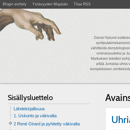
Blogin esittely
Ystävyyden Majatalo
Tilaa RSS
Daniel Nylund esittelee
syntipukkimekanismist
vähittäistä demytologisoi
ominaisuudeksi ja Ju
Markuksen tekstien pohja
pitää Jumalaa uhria v
kompleksisen uhritietois
Avain
Sisällysluettelo
Lähdekirjallisuus
1. Uskonto ja väkivalta
Uhri
2 René Girard ja pyhitetty väkivalta