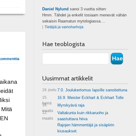
Daniel Nylund
sanoi
3 vuotta sitten:
Hmm. Tähdet ja enkelit tosiaam menevät vähän
sekaisin Raamatun mytologiassa....
⌊
Tietäjiä ja vainoharhoja
Hae teoblogista
kommenttia
Uusimmat artikkelit
 aikana
meidät
19. joulu
7.0. Joulukertomus lapsille sanoitettuna
15.
16.9. Meister Eckhart & Eckhart Tolle
iksi
heinä
16.
Myrskyävä raja
 Mitä
maalis
12.
Valtakunta kuin rikkaruoho ja
EEN
maalis
saastuttava hiiva
Rajojen hämmentäjä ja sisäpiirin
kiusaukset.