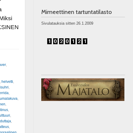
?
a
Mimeettinen tartuntatilasto
Miksi
Sivulatauksia sitten 26.1.2009
OKSINEN
aver
,
,
helvetti
,
isuhri
,
rrida
,
jumalakuva
,
nen
,
tinus
,
ulttuuri
,
duttaja
,
tteus
,
moraalinen
,