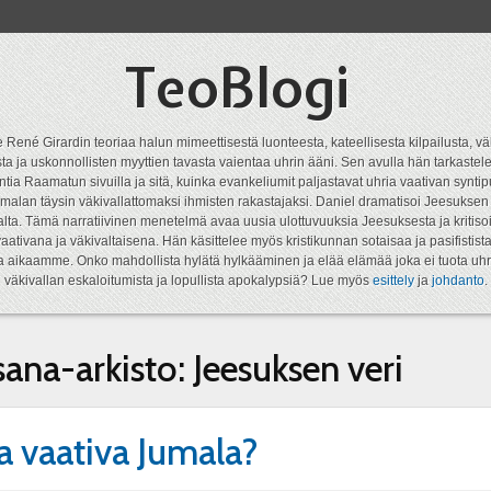
TeoBlogi
 René Girardin teoriaa halun mimeettisestä luonteesta, kateellisesta kilpailusta, vä
a ja uskonnollisten myyttien tavasta vaientaa uhrin ääni. Sen avulla hän tarkastele
ntia Raamatun sivuilla ja sitä, kuinka evankeliumit paljastavat uhria vaativan syn
malan täysin väkivallattomaksi ihmisten rakastajaksi. Daniel dramatisoi Jeesukse
lta. Tämä narratiivinen menetelmä avaa uusia ulottuvuuksia Jeesuksesta ja kritisoi
aativana ja väkivaltaisena. Hän käsittelee myös kristikunnan sotaisaa ja pasifistist
ta aikaamme. Onko mahdollista hylätä hylkääminen ja elää elämää joka ei tuota uhr
väkivallan eskaloitumista ja lopullista apokalypsiä? Lue myös
esittely
ja
johdanto
.
sana-arkisto:
Jeesuksen veri
a vaativa Jumala?