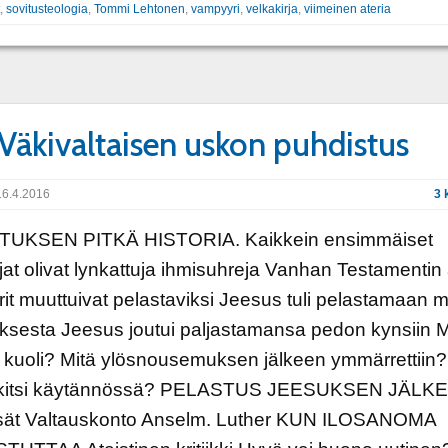
,
sovitusteologia
,
Tommi Lehtonen
,
vampyyri
,
velkakirja
,
viimeinen ateria
 Väkivaltaisen uskon puhdistus
6.4.2016
3 
UKSEN PITKÄ HISTORIA. Kaikkein ensimmäiset
jat olivat lynkattuja ihmisuhreja Vanhan Testamentin
rit muuttuivat pelastaviksi Jeesus tuli pelastamaan 
ksesta Jeesus joutui paljastamansa pedon kynsiin M
kuoli? Mitä ylösnousemuksen jälkeen ymmärrettiin?
kitsi käytännössä? PELASTUS JEESUKSEN JÄLK
isät Valtauskonto Anselm. Luther KUN ILOSANOMA