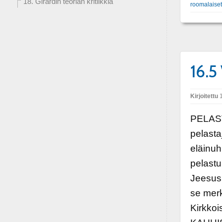
18. Girardin teorian kritiikkiä
roomalaiset
16.5
Kirjoitettu
1
PELAST
pelasta
eläinuh
pelastu
Jeesus 
se mer
Kirkko