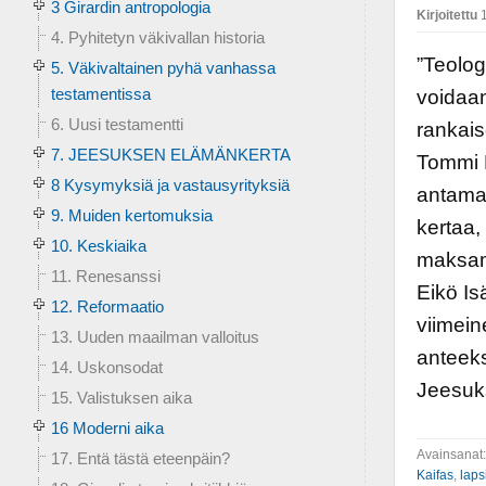
3 Girardin antropologia
Kirjoitettu
1
4. Pyhitetyn väkivallan historia
”Teolog
5. Väkivaltainen pyhä vanhassa
testamentissa
voidaan
6. Uusi testamentti
rankais
7. JEESUKSEN ELÄMÄNKERTA
Tommi L
8 Kysymyksiä ja vastausyrityksiä
antama
9. Muiden kertomuksia
kertaa,
10. Keskiaika
maksama
11. Renesanssi
Eikö Is
12. Reformaatio
viimein
13. Uuden maailman valloitus
anteeks
14. Uskonsodat
Jeesuk
15. Valistuksen aika
16 Moderni aika
Avainsanat
17. Entä tästä eteenpäin?
Kaifas
,
laps