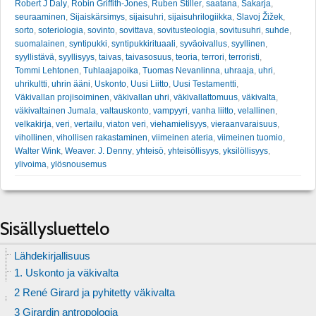
Robert J Daly
,
Robin Griffith-Jones
,
Ruben Stiller
,
saatana
,
Sakarja
,
seuraaminen
,
Sijaiskärsimys
,
sijaisuhri
,
sijaisuhrilogiikka
,
Slavoj Žižek
,
sorto
,
soteriologia
,
sovinto
,
sovittava
,
sovitusteologia
,
sovitusuhri
,
suhde
,
suomalainen
,
syntipukki
,
syntipukkirituaali
,
syväoivallus
,
syyllinen
,
syyllistävä
,
syyllisyys
,
taivas
,
taivasosuus
,
teoria
,
terrori
,
terroristi
,
Tommi Lehtonen
,
Tuhlaajapoika
,
Tuomas Nevanlinna
,
uhraaja
,
uhri
,
uhrikultti
,
uhrin ääni
,
Uskonto
,
Uusi Liitto
,
Uusi Testamentti
,
Väkivallan projisoiminen
,
väkivallan uhri
,
väkivallattomuus
,
väkivalta
,
väkivaltainen Jumala
,
valtauskonto
,
vampyyri
,
vanha liitto
,
velallinen
,
velkakirja
,
veri
,
vertailu
,
viaton veri
,
viehamielisyys
,
vieraanvaraisuus
,
vihollinen
,
vihollisen rakastaminen
,
viimeinen ateria
,
viimeinen tuomio
,
Walter Wink
,
Weaver. J. Denny
,
yhteisö
,
yhteisöllisyys
,
yksilöllisyys
,
ylivoima
,
ylösnousemus
Sisällysluettelo
Lähdekirjallisuus
1. Uskonto ja väkivalta
2 René Girard ja pyhitetty väkivalta
3 Girardin antropologia