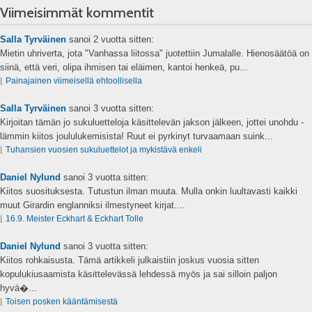
Viimeisimmät kommentit
Salla Tyrväinen
sanoi
2 vuotta sitten:
Mietin uhriverta, jota "Vanhassa liitossa" juotettiin Jumalalle. Hienosäätöä on
siinä, että veri, olipa ihmisen tai eläimen, kantoi henkeä, pu...
⌊
Painajainen viimeisellä ehtoollisella
Salla Tyrväinen
sanoi
3 vuotta sitten:
Kirjoitan tämän jo sukuluetteloja käsittelevän jakson jälkeen, jottei unohdu -
lämmin kiitos joululukemisista! Ruut ei pyrkinyt turvaamaan suink...
⌊
Tuhansien vuosien sukuluettelot ja mykistävä enkeli
Daniel Nylund
sanoi
3 vuotta sitten:
Kiitos suosituksesta. Tutustun ilman muuta. Mulla onkin luultavasti kaikki
muut Girardin englanniksi ilmestyneet kirjat....
⌊
16.9. Meister Eckhart & Eckhart Tolle
Daniel Nylund
sanoi
3 vuotta sitten:
Kiitos rohkaisusta. Tämä artikkeli julkaistiin joskus vuosia sitten
kopulukiusaamista käsittelevässä lehdessä myös ja sai silloin paljon
hyvä�...
⌊
Toisen posken kääntämisestä