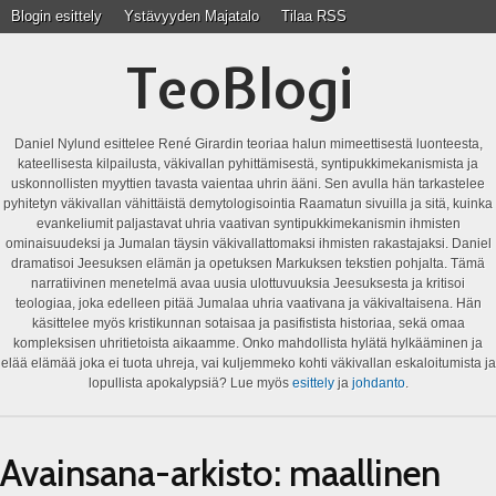
Blogin esittely
Ystävyyden Majatalo
Tilaa RSS
TeoBlogi
Daniel Nylund esittelee René Girardin teoriaa halun mimeettisestä luonteesta,
kateellisesta kilpailusta, väkivallan pyhittämisestä, syntipukkimekanismista ja
uskonnollisten myyttien tavasta vaientaa uhrin ääni. Sen avulla hän tarkastelee
pyhitetyn väkivallan vähittäistä demytologisointia Raamatun sivuilla ja sitä, kuinka
evankeliumit paljastavat uhria vaativan syntipukkimekanismin ihmisten
ominaisuudeksi ja Jumalan täysin väkivallattomaksi ihmisten rakastajaksi. Daniel
dramatisoi Jeesuksen elämän ja opetuksen Markuksen tekstien pohjalta. Tämä
narratiivinen menetelmä avaa uusia ulottuvuuksia Jeesuksesta ja kritisoi
teologiaa, joka edelleen pitää Jumalaa uhria vaativana ja väkivaltaisena. Hän
käsittelee myös kristikunnan sotaisaa ja pasifistista historiaa, sekä omaa
kompleksisen uhritietoista aikaamme. Onko mahdollista hylätä hylkääminen ja
elää elämää joka ei tuota uhreja, vai kuljemmeko kohti väkivallan eskaloitumista ja
lopullista apokalypsiä? Lue myös
esittely
ja
johdanto
.
Avainsana-arkisto:
maallinen