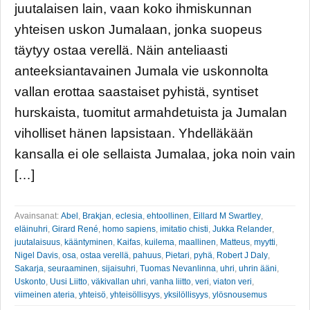
juutalaisen lain, vaan koko ihmiskunnan
yhteisen uskon Jumalaan, jonka suopeus
täytyy ostaa verellä. Näin anteliaasti
anteeksiantavainen Jumala vie uskonnolta
vallan erottaa saastaiset pyhistä, syntiset
hurskaista, tuomitut armahdetuista ja Jumalan
viholliset hänen lapsistaan. Yhdelläkään
kansalla ei ole sellaista Jumalaa, joka noin vain
[…]
Avainsanat:
Abel
,
Brakjan
,
eclesia
,
ehtoollinen
,
Eillard M Swartley
,
eläinuhri
,
Girard René
,
homo sapiens
,
imitatio chisti
,
Jukka Relander
,
juutalaisuus
,
kääntyminen
,
Kaifas
,
kuilema
,
maallinen
,
Matteus
,
myytti
,
Nigel Davis
,
osa
,
ostaa verellä
,
pahuus
,
Pietari
,
pyhä
,
Robert J Daly
,
Sakarja
,
seuraaminen
,
sijaisuhri
,
Tuomas Nevanlinna
,
uhri
,
uhrin ääni
,
Uskonto
,
Uusi Liitto
,
väkivallan uhri
,
vanha liitto
,
veri
,
viaton veri
,
viimeinen ateria
,
yhteisö
,
yhteisöllisyys
,
yksilöllisyys
,
ylösnousemus