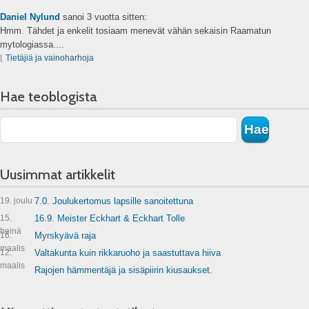
Daniel Nylund
sanoi
3 vuotta sitten:
Hmm. Tähdet ja enkelit tosiaam menevät vähän sekaisin Raamatun
mytologiassa....
⌊
Tietäjiä ja vainoharhoja
Hae teoblogista
Uusimmat artikkelit
19. joulu
7.0. Joulukertomus lapsille sanoitettuna
15.
16.9. Meister Eckhart & Eckhart Tolle
heinä
16.
Myrskyävä raja
maalis
12.
Valtakunta kuin rikkaruoho ja saastuttava hiiva
maalis
Rajojen hämmentäjä ja sisäpiirin kiusaukset.