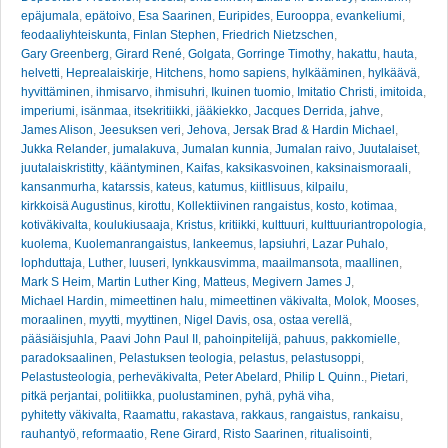
epäjumala
,
epätoivo
,
Esa Saarinen
,
Euripides
,
Eurooppa
,
evankeliumi
,
feodaaliyhteiskunta
,
Finlan Stephen
,
Friedrich Nietzschen
,
Gary Greenberg
,
Girard René
,
Golgata
,
Gorringe Timothy
,
hakattu
,
hauta
,
helvetti
,
Heprealaiskirje
,
Hitchens
,
homo sapiens
,
hylkääminen
,
hylkäävä
,
hyvittäminen
,
ihmisarvo
,
ihmisuhri
,
Ikuinen tuomio
,
Imitatio Christi
,
imitoida
,
imperiumi
,
isänmaa
,
itsekritiikki
,
jääkiekko
,
Jacques Derrida
,
jahve
,
James Alison
,
Jeesuksen veri
,
Jehova
,
Jersak Brad & Hardin Michael
,
Jukka Relander
,
jumalakuva
,
Jumalan kunnia
,
Jumalan raivo
,
Juutalaiset
,
juutalaiskristitty
,
kääntyminen
,
Kaifas
,
kaksikasvoinen
,
kaksinaismoraali
,
kansanmurha
,
katarssis
,
kateus
,
katumus
,
kiitllisuus
,
kilpailu
,
kirkkoisä Augustinus
,
kirottu
,
Kollektiivinen rangaistus
,
kosto
,
kotimaa
,
kotiväkivalta
,
koulukiusaaja
,
Kristus
,
kritiikki
,
kulttuuri
,
kulttuuriantropologia
,
kuolema
,
Kuolemanrangaistus
,
lankeemus
,
lapsiuhri
,
Lazar Puhalo
,
lophduttaja
,
Luther
,
luuseri
,
lynkkausvimma
,
maailmansota
,
maallinen
,
Mark S Heim
,
Martin Luther King
,
Matteus
,
Megivern James J
,
Michael Hardin
,
mimeettinen halu
,
mimeettinen väkivalta
,
Molok
,
Mooses
,
moraalinen
,
myytti
,
myyttinen
,
Nigel Davis
,
osa
,
ostaa verellä
,
pääsiäisjuhla
,
Paavi John Paul II
,
pahoinpitelijä
,
pahuus
,
pakkomielle
,
paradoksaalinen
,
Pelastuksen teologia
,
pelastus
,
pelastusoppi
,
Pelastusteologia
,
perheväkivalta
,
Peter Abelard
,
Philip L Quinn.
,
Pietari
,
pitkä perjantai
,
politiikka
,
puolustaminen
,
pyhä
,
pyhä viha
,
pyhitetty väkivalta
,
Raamattu
,
rakastava
,
rakkaus
,
rangaistus
,
rankaisu
,
rauhantyö
,
reformaatio
,
Rene Girard
,
Risto Saarinen
,
ritualisointi
,