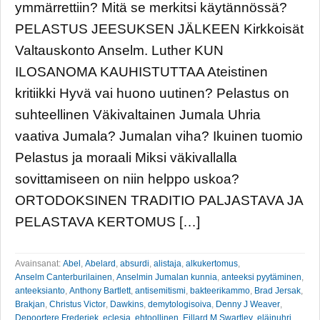
ymmärrettiin? Mitä se merkitsi käytännössä?
PELASTUS JEESUKSEN JÄLKEEN Kirkkoisät
Valtauskonto Anselm. Luther KUN
ILOSANOMA KAUHISTUTTAA Ateistinen
kritiikki Hyvä vai huono uutinen? Pelastus on
suhteellinen Väkivaltainen Jumala Uhria
vaativa Jumala? Jumalan viha? Ikuinen tuomio
Pelastus ja moraali Miksi väkivallalla
sovittamiseen on niin helppo uskoa?
ORTODOKSINEN TRADITIO PALJASTAVA JA
PELASTAVA KERTOMUS […]
Avainsanat:
Abel
,
Abelard
,
absurdi
,
alistaja
,
alkukertomus
,
Anselm Canterburilainen
,
Anselmin Jumalan kunnia
,
anteeksi pyytäminen
,
anteeksianto
,
Anthony Bartlett
,
antisemitismi
,
bakteerikammo
,
Brad Jersak
,
Brakjan
,
Christus Victor
,
Dawkins
,
demytologisoiva
,
Denny J Weaver
,
Depoortere Frederiek
,
eclesia
,
ehtoollinen
,
Eillard M Swartley
,
eläinuhri
,