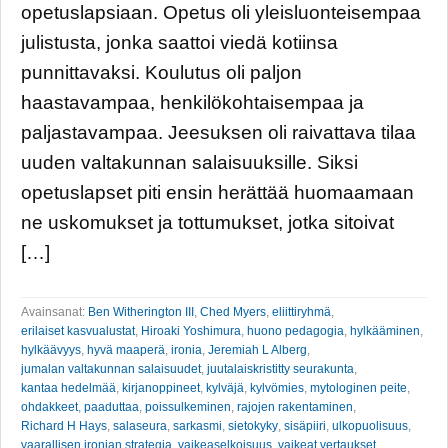
opetuslapsiaan. Opetus oli yleisluonteisempaa
julistusta, jonka saattoi viedä kotiinsa
punnittavaksi. Koulutus oli paljon
haastavampaa, henkilökohtaisempaa ja
paljastavampaa. Jeesuksen oli raivattava tilaa
uuden valtakunnan salaisuuksille. Siksi
opetuslapset piti ensin herättää huomaamaan
ne uskomukset ja tottumukset, jotka sitoivat
[…]
Avainsanat:
Ben Witherington III
,
Ched Myers
,
eliittiryhmä
,
erilaiset kasvualustat
,
Hiroaki Yoshimura
,
huono pedagogia
,
hylkääminen
,
hylkäävyys
,
hyvä maaperä
,
ironia
,
Jeremiah L Alberg
,
jumalan valtakunnan salaisuudet
,
juutalaiskristitty seurakunta
,
kantaa hedelmää
,
kirjanoppineet
,
kylväjä
,
kylvömies
,
mytologinen peite
,
ohdakkeet
,
paaduttaa
,
poissulkeminen
,
rajojen rakentaminen
,
Richard H Hays
,
salaseura
,
sarkasmi
,
sietokyky
,
sisäpiiri
,
ulkopuolisuus
,
vaarallisen ironian strategia
,
vaikeaselkoisuus
,
vaikeat vertaukset
,