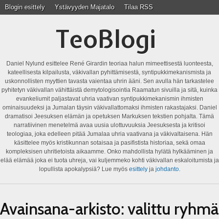
Blogin esittely
Ystävyyden Majatalo
Tilaa RSS
TeoBlogi
Daniel Nylund esittelee René Girardin teoriaa halun mimeettisestä luonteesta,
kateellisesta kilpailusta, väkivallan pyhittämisestä, syntipukkimekanismista ja
uskonnollisten myyttien tavasta vaientaa uhrin ääni. Sen avulla hän tarkastelee
pyhitetyn väkivallan vähittäistä demytologisointia Raamatun sivuilla ja sitä, kuinka
evankeliumit paljastavat uhria vaativan syntipukkimekanismin ihmisten
ominaisuudeksi ja Jumalan täysin väkivallattomaksi ihmisten rakastajaksi. Daniel
dramatisoi Jeesuksen elämän ja opetuksen Markuksen tekstien pohjalta. Tämä
narratiivinen menetelmä avaa uusia ulottuvuuksia Jeesuksesta ja kritisoi
teologiaa, joka edelleen pitää Jumalaa uhria vaativana ja väkivaltaisena. Hän
käsittelee myös kristikunnan sotaisaa ja pasifistista historiaa, sekä omaa
kompleksisen uhritietoista aikaamme. Onko mahdollista hylätä hylkääminen ja
elää elämää joka ei tuota uhreja, vai kuljemmeko kohti väkivallan eskaloitumista ja
lopullista apokalypsiä? Lue myös
esittely
ja
johdanto
.
Avainsana-arkisto:
valittu ryhmä