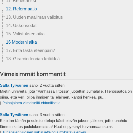
11. Renesanssi
12. Reformaatio
13. Uuden maailman valloitus
14. Uskonsodat
15. Valistuksen aika
16 Moderni aika
17. Entä tästä eteenpäin?
18. Girardin teorian kritiikkiä
Viimeisimmät kommentit
Salla Tyrväinen
sanoi
2 vuotta sitten:
Mietin uhriverta, jota "Vanhassa liitossa" juotettiin Jumalalle. Hienosäätöä on
siinä, että veri, olipa ihmisen tai eläimen, kantoi henkeä, pu...
⌊
Painajainen viimeisellä ehtoollisella
Salla Tyrväinen
sanoi
3 vuotta sitten:
Kirjoitan tämän jo sukuluetteloja käsittelevän jakson jälkeen, jottei unohdu -
lämmin kiitos joululukemisista! Ruut ei pyrkinyt turvaamaan suink...
⌊
Tuhansien vuosien sukuluettelot ja mykistävä enkeli