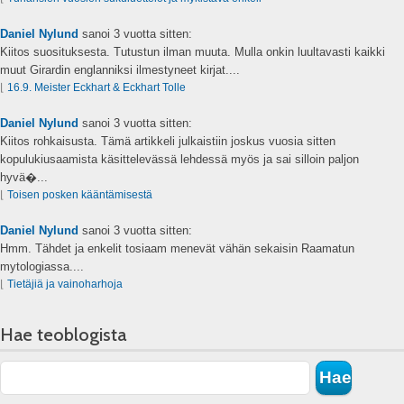
Daniel Nylund
sanoi
3 vuotta sitten:
Kiitos suosituksesta. Tutustun ilman muuta. Mulla onkin luultavasti kaikki
muut Girardin englanniksi ilmestyneet kirjat....
⌊
16.9. Meister Eckhart & Eckhart Tolle
Daniel Nylund
sanoi
3 vuotta sitten:
Kiitos rohkaisusta. Tämä artikkeli julkaistiin joskus vuosia sitten
kopulukiusaamista käsittelevässä lehdessä myös ja sai silloin paljon
hyvä�...
⌊
Toisen posken kääntämisestä
Daniel Nylund
sanoi
3 vuotta sitten:
Hmm. Tähdet ja enkelit tosiaam menevät vähän sekaisin Raamatun
mytologiassa....
⌊
Tietäjiä ja vainoharhoja
Hae teoblogista