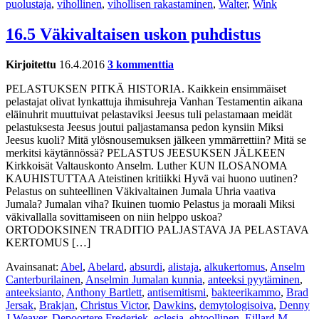
puolustaja
,
vihollinen
,
vihollisen rakastaminen
,
Walter
,
Wink
16.5 Väkivaltaisen uskon puhdistus
Kirjoitettu
16.4.2016
3 kommenttia
PELASTUKSEN PITKÄ HISTORIA. Kaikkein ensimmäiset
pelastajat olivat lynkattuja ihmisuhreja Vanhan Testamentin aikana
eläinuhrit muuttuivat pelastaviksi Jeesus tuli pelastamaan meidät
pelastuksesta Jeesus joutui paljastamansa pedon kynsiin Miksi
Jeesus kuoli? Mitä ylösnousemuksen jälkeen ymmärrettiin? Mitä se
merkitsi käytännössä? PELASTUS JEESUKSEN JÄLKEEN
Kirkkoisät Valtauskonto Anselm. Luther KUN ILOSANOMA
KAUHISTUTTAA Ateistinen kritiikki Hyvä vai huono uutinen?
Pelastus on suhteellinen Väkivaltainen Jumala Uhria vaativa
Jumala? Jumalan viha? Ikuinen tuomio Pelastus ja moraali Miksi
väkivallalla sovittamiseen on niin helppo uskoa?
ORTODOKSINEN TRADITIO PALJASTAVA JA PELASTAVA
KERTOMUS […]
Avainsanat:
Abel
,
Abelard
,
absurdi
,
alistaja
,
alkukertomus
,
Anselm
Canterburilainen
,
Anselmin Jumalan kunnia
,
anteeksi pyytäminen
,
anteeksianto
,
Anthony Bartlett
,
antisemitismi
,
bakteerikammo
,
Brad
Jersak
,
Brakjan
,
Christus Victor
,
Dawkins
,
demytologisoiva
,
Denny
J Weaver
,
Depoortere Frederiek
,
eclesia
,
ehtoollinen
,
Eillard M