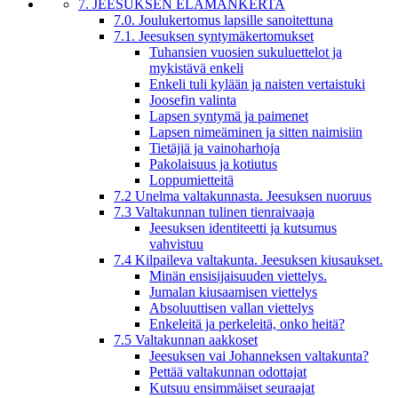
7. JEESUKSEN ELÄMÄNKERTA
7.0. Joulukertomus lapsille sanoitettuna
7.1. Jeesuksen syntymäkertomukset
Tuhansien vuosien sukuluettelot ja
mykistävä enkeli
Enkeli tuli kylään ja naisten vertaistuki
Joosefin valinta
Lapsen syntymä ja paimenet
Lapsen nimeäminen ja sitten naimisiin
Tietäjiä ja vainoharhoja
Pakolaisuus ja kotiutus
Loppumietteitä
7.2 Unelma valtakunnasta. Jeesuksen nuoruus
7.3 Valtakunnan tulinen tienraivaaja
Jeesuksen identiteetti ja kutsumus
vahvistuu
7.4 Kilpaileva valtakunta. Jeesuksen kiusaukset.
Minän ensisijaisuuden viettelys.
Jumalan kiusaamisen viettelys
Absoluuttisen vallan viettelys
Enkeleitä ja perkeleitä, onko heitä?
7.5 Valtakunnan aakkoset
Jeesuksen vai Johanneksen valtakunta?
Pettää valtakunnan odottajat
Kutsuu ensimmäiset seuraajat