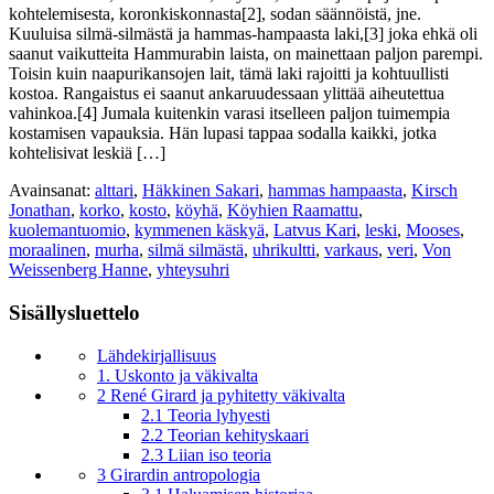
kohtelemisesta, koronkiskonnasta[2], sodan säännöistä, jne.
Kuuluisa silmä-silmästä ja hammas-hampaasta laki,[3] joka ehkä oli
saanut vaikutteita Hammurabin laista, on mainettaan paljon parempi.
Toisin kuin naapurikansojen lait, tämä laki rajoitti ja kohtuullisti
kostoa. Rangaistus ei saanut ankaruudessaan ylittää aiheutettua
vahinkoa.[4] Jumala kuitenkin varasi itselleen paljon tuimempia
kostamisen vapauksia. Hän lupasi tappaa sodalla kaikki, jotka
kohtelisivat leskiä […]
Avainsanat:
alttari
,
Häkkinen Sakari
,
hammas hampaasta
,
Kirsch
Jonathan
,
korko
,
kosto
,
köyhä
,
Köyhien Raamattu
,
kuolemantuomio
,
kymmenen käskyä
,
Latvus Kari
,
leski
,
Mooses
,
moraalinen
,
murha
,
silmä silmästä
,
uhrikultti
,
varkaus
,
veri
,
Von
Weissenberg Hanne
,
yhteysuhri
Sisällysluettelo
Lähdekirjallisuus
1. Uskonto ja väkivalta
2 René Girard ja pyhitetty väkivalta
2.1 Teoria lyhyesti
2.2 Teorian kehityskaari
2.3 Liian iso teoria
3 Girardin antropologia