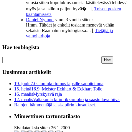
vuosia sitten kopulukiusaamista käsittelevässä lehdessä
myös ja sai silloin paljon hyvä�...
⌊
Toisen posken
kääntämisestä
Daniel Nylund
sanoi
3 vuotta sitten:
Hmm. Tähdet ja enkelit tosiaam menevät vähän
sekaisin Raamatun mytologiassa....
⌊
Tietäjiä ja
vainoharhoja
Hae teoblogista
Uusimmat artikkelit
19. joulu
7.0. Joulukertomus lapsille sanoitettuna
15. heinä
16.9. Meister Eckhart & Eckhart Tolle
16. maalis
Myrskyävä raja
12. maalis
Valtakunta kuin rikkaruoho ja saastuttava hiiva
Rajojen hämmentäjä ja sisäpiirin kiusaukset.
Mimeettinen tartuntatilasto
Sivulatauksia sitten 26.1.2009