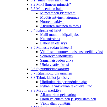
3.1 Haluamisen historiaa
3.2 Mikä ihmeen mimesis?
3.3 Mimeettinen halu
Mimeettinen identiteetti
Myötäsyntyinen taipumus
Nuoret matkivat
Aikuisten salainen mimesis
3.4 Kilpailevat halut
Malli muuttuu kilpailijaksi
Kaksoissidos
Läheinen etäisyys
3.5 Mimesis sodan lähteenä
Viholliset muuttuvat toistensa peilikuviksi
Sokaiseva vihollisuus
Samanlaisuuden uhka
Uhria vaativa kriisi
3.6 Syntipukkimekanismi
3.7 Ritualisoitu uhraaminen
3.8 Tabut, kiellot ja käskyt
Uhrikultuurin perinnönkantajat
Pyhän ja väkivallan rakoileva liitto
3.9 Myytin merkitys
Alkumurhan peitetarina
Uhrin vaientaminen ja syyllistäminen
Väkivallan pyhittäjä