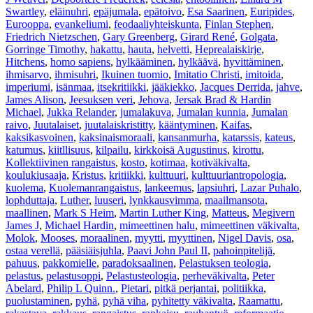
Swartley
,
eläinuhri
,
epäjumala
,
epätoivo
,
Esa Saarinen
,
Euripides
,
Eurooppa
,
evankeliumi
,
feodaaliyhteiskunta
,
Finlan Stephen
,
Friedrich Nietzschen
,
Gary Greenberg
,
Girard René
,
Golgata
,
Gorringe Timothy
,
hakattu
,
hauta
,
helvetti
,
Heprealaiskirje
,
Hitchens
,
homo sapiens
,
hylkääminen
,
hylkäävä
,
hyvittäminen
,
ihmisarvo
,
ihmisuhri
,
Ikuinen tuomio
,
Imitatio Christi
,
imitoida
,
imperiumi
,
isänmaa
,
itsekritiikki
,
jääkiekko
,
Jacques Derrida
,
jahve
,
James Alison
,
Jeesuksen veri
,
Jehova
,
Jersak Brad & Hardin
Michael
,
Jukka Relander
,
jumalakuva
,
Jumalan kunnia
,
Jumalan
raivo
,
Juutalaiset
,
juutalaiskristitty
,
kääntyminen
,
Kaifas
,
kaksikasvoinen
,
kaksinaismoraali
,
kansanmurha
,
katarssis
,
kateus
,
katumus
,
kiitllisuus
,
kilpailu
,
kirkkoisä Augustinus
,
kirottu
,
Kollektiivinen rangaistus
,
kosto
,
kotimaa
,
kotiväkivalta
,
koulukiusaaja
,
Kristus
,
kritiikki
,
kulttuuri
,
kulttuuriantropologia
,
kuolema
,
Kuolemanrangaistus
,
lankeemus
,
lapsiuhri
,
Lazar Puhalo
,
lophduttaja
,
Luther
,
luuseri
,
lynkkausvimma
,
maailmansota
,
maallinen
,
Mark S Heim
,
Martin Luther King
,
Matteus
,
Megivern
James J
,
Michael Hardin
,
mimeettinen halu
,
mimeettinen väkivalta
,
Molok
,
Mooses
,
moraalinen
,
myytti
,
myyttinen
,
Nigel Davis
,
osa
,
ostaa verellä
,
pääsiäisjuhla
,
Paavi John Paul II
,
pahoinpitelijä
,
pahuus
,
pakkomielle
,
paradoksaalinen
,
Pelastuksen teologia
,
pelastus
,
pelastusoppi
,
Pelastusteologia
,
perheväkivalta
,
Peter
Abelard
,
Philip L Quinn.
,
Pietari
,
pitkä perjantai
,
politiikka
,
puolustaminen
,
pyhä
,
pyhä viha
,
pyhitetty väkivalta
,
Raamattu
,