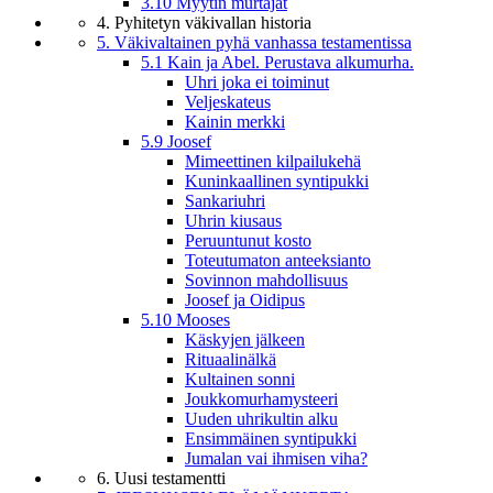
3.10 Myytin murtajat
4. Pyhitetyn väkivallan historia
5. Väkivaltainen pyhä vanhassa testamentissa
5.1 Kain ja Abel. Perustava alkumurha.
Uhri joka ei toiminut
Veljeskateus
Kainin merkki
5.9 Joosef
Mimeettinen kilpailukehä
Kuninkaallinen syntipukki
Sankariuhri
Uhrin kiusaus
Peruuntunut kosto
Toteutumaton anteeksianto
Sovinnon mahdollisuus
Joosef ja Oidipus
5.10 Mooses
Käskyjen jälkeen
Rituaalinälkä
Kultainen sonni
Joukkomurhamysteeri
Uuden uhrikultin alku
Ensimmäinen syntipukki
Jumalan vai ihmisen viha?
6. Uusi testamentti