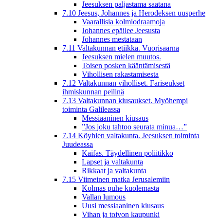
Jeesuksen paljastama saatana
7.10 Jeesus, Johannes ja Herodeksen uusperhe
Vaarallisia kolmiodraamoja
Johannes epäilee Jeesusta
Johannes mestataan
7.11 Valtakunnan etiikka. Vuorisaarna
Jeesuksen mielen muutos.
Toisen posken kääntämisestä
Vihollisen rakastamisesta
7.12 Valtakunnan viholliset. Fariseukset
ihmiskunnan peilinä
7.13 Valtakunnan kiusaukset. Myöhempi
toiminta Galileassa
Messiaaninen kiusaus
”Jos joku tahtoo seurata minua…”
7.14 Köyhien valtakunta. Jeesuksen toiminta
Juudeassa
Kaifas. Täydellinen poliitikko
Lapset ja valtakunta
Rikkaat ja valtakunta
7.15 Viimeinen matka Jerusalemiin
Kolmas puhe kuolemasta
Vallan lumous
Uusi messiaaninen kiusaus
Vihan ja toivon kaupunki