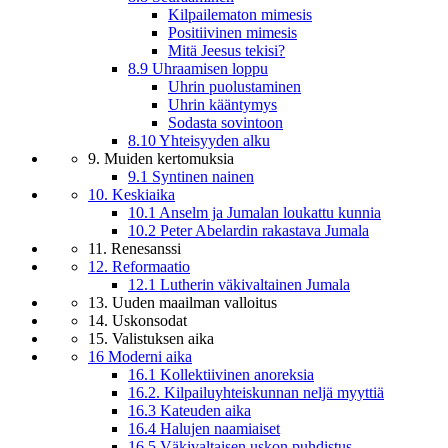
Kilpailematon mimesis
Positiivinen mimesis
Mitä Jeesus tekisi?
8.9 Uhraamisen loppu
Uhrin puolustaminen
Uhrin kääntymys
Sodasta sovintoon
8.10 Yhteisyyden alku
9. Muiden kertomuksia
9.1 Syntinen nainen
10. Keskiaika
10.1 Anselm ja Jumalan loukattu kunnia
10.2 Peter Abelardin rakastava Jumala
11. Renesanssi
12. Reformaatio
12.1 Lutherin väkivaltainen Jumala
13. Uuden maailman valloitus
14. Uskonsodat
15. Valistuksen aika
16 Moderni aika
16.1 Kollektiivinen anoreksia
16.2. Kilpailuyhteiskunnan neljä myyttiä
16.3 Kateuden aika
16.4 Halujen naamiaiset
16.5 Väkivaltaisen uskon puhdistus