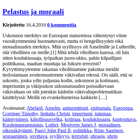
Pelastus ja moraali
Kirjoitettu
16.4.2016
0 kommenttia
Uskonnon merkitys on Euroopan maisemissa vähentynyt viime
vuosikymmeninä huomattavasti, mutta ei hengellisyyden eikä
moraalisuuden merkitys. Mitä syyllisyys oli Anselmille ja Lutherille,
sitä vihollinen on meille.[1] Mitä tehdä vihollisen kanssa, oli hän
sitten koulukiusaaja, työpaikan juoru-ukko, pahin kilpailijani
politiikassa, maahan muuttaja tai Isiksen terroristi?
Kyvyttömyytemme rakastaa vihollisiamme pakottaa meidät
tiedostamaan avuttomuutemme väkivallan edessä. On sääli, että se
uskonto, jonka ydin paljastaa kodin, uskonnon ja kotimaan,
imperiumin ja väkijoukon sidonnaisuuden poissulkevaan
väkivaltaan on silti jotenkin kädetön väkivaltaproblematiikan
käsittelyssä: Meillä on evankeliumeissa kaikkein […]
Avainsanat:
Abelard
,
Anselm
,
antisemitismi
,
epäjumala
,
Eurooppa
,
Gorringe Timothy
,
Imitatio Christi
,
imperiumi
,
isänmaa
,
kääntyminen
,
kiitollisuusvelka
,
kotimaa
,
koulukiusaaja
,
kuntouttava
,
Kuolemanrangaistus
,
Luther
,
Megivern James J
,
moraalinen
,
oikeuskäytäntö
,
Paavi John Paul II
,
politiikka
,
Risto Saarinen
,
seuraaminen
,
sovittava
,
syyllisyys
,
terroristi
,
uhraaja
,
uhrin