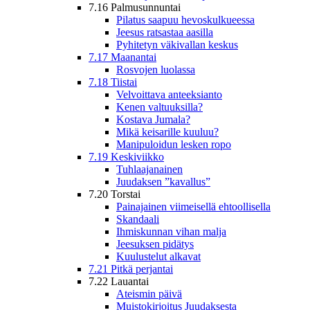
7.16 Palmusunnuntai
Pilatus saapuu hevoskulkueessa
Jeesus ratsastaa aasilla
Pyhitetyn väkivallan keskus
7.17 Maanantai
Rosvojen luolassa
7.18 Tiistai
Velvoittava anteeksianto
Kenen valtuuksilla?
Kostava Jumala?
Mikä keisarille kuuluu?
Manipuloidun lesken ropo
7.19 Keskiviikko
Tuhlaajanainen
Juudaksen ”kavallus”
7.20 Torstai
Painajainen viimeisellä ehtoollisella
Skandaali
Ihmiskunnan vihan malja
Jeesuksen pidätys
Kuulustelut alkavat
7.21 Pitkä perjantai
7.22 Lauantai
Ateismin päivä
Muistokirjoitus Juudaksesta