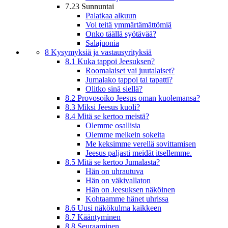
7.23 Sunnuntai
Palatkaa alkuun
Voi teitä ymmärtämättömiä
Onko täällä syötävää?
Salajuonia
8 Kysymyksiä ja vastausyrityksiä
8.1 Kuka tappoi Jeesuksen?
Roomalaiset vai juutalaiset?
Jumalako tappoi tai tapatti?
Olitko sinä siellä?
8.2 Provosoiko Jeesus oman kuolemansa?
8.3 Miksi Jeesus kuoli?
8.4 Mitä se kertoo meistä?
Olemme osallisia
Olemme melkein sokeita
Me keksimme verellä sovittamisen
Jeesus paljasti meidät itsellemme.
8.5 Mitä se kertoo Jumalasta?
Hän on uhrautuva
Hän on väkivallaton
Hän on Jeesuksen näköinen
Kohtaamme hänet uhrissa
8.6 Uusi näkökulma kaikkeen
8.7 Kääntyminen
8.8 Seuraaminen