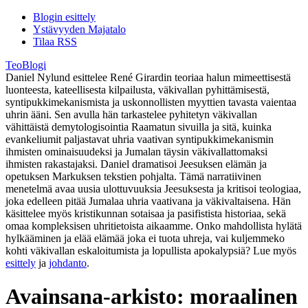
Blogin esittely
Ystävyyden Majatalo
Tilaa RSS
TeoBlogi
Daniel Nylund esittelee René Girardin teoriaa halun mimeettisestä
luonteesta, kateellisesta kilpailusta, väkivallan pyhittämisestä,
syntipukkimekanismista ja uskonnollisten myyttien tavasta vaientaa
uhrin ääni. Sen avulla hän tarkastelee pyhitetyn väkivallan
vähittäistä demytologisointia Raamatun sivuilla ja sitä, kuinka
evankeliumit paljastavat uhria vaativan syntipukkimekanismin
ihmisten ominaisuudeksi ja Jumalan täysin väkivallattomaksi
ihmisten rakastajaksi. Daniel dramatisoi Jeesuksen elämän ja
opetuksen Markuksen tekstien pohjalta. Tämä narratiivinen
menetelmä avaa uusia ulottuvuuksia Jeesuksesta ja kritisoi teologiaa,
joka edelleen pitää Jumalaa uhria vaativana ja väkivaltaisena. Hän
käsittelee myös kristikunnan sotaisaa ja pasifistista historiaa, sekä
omaa kompleksisen uhritietoista aikaamme. Onko mahdollista hylätä
hylkääminen ja elää elämää joka ei tuota uhreja, vai kuljemmeko
kohti väkivallan eskaloitumista ja lopullista apokalypsiä? Lue myös
esittely
ja
johdanto
.
Avainsana-arkisto:
moraalinen