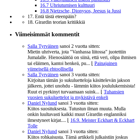
16.7 Uhriutumisen kulttuuri
16.8 Nietzsche, Dionysos, Jeesus ja Jussi
17. Entä tästä eteenpäin?
18. Girardin teorian kritiikkiä
Viimeisimmät kommentit
Salla Tyrväinen
sanoi
2 vuotta sitten:
Mietin uhriverta, jota "Vanhassa liitossa" juotettiin
Jumalalle. Hienosäätöä on siinä, että veri, olipa ihmisen
tai eläimen, kantoi henkeä, pu...
⌊
Painajainen
viimeisellä ehtoollisella
Salla Tyrväinen
sanoi
3 vuotta sitten:
Kirjoitan tämän jo sukuluetteloja käsittelevän jakson
jälkeen, jottei unohdu - lämmin kiitos joululukemisista!
Ruut ei pyrkinyt turvaamaan suink...
⌊
Tuhansien
vuosien sukuluettelot ja mykistävä enkeli
Daniel Nylund
sanoi
3 vuotta sitten:
Kiitos suosituksesta. Tutustun ilman muuta. Mulla
onkin luultavasti kaikki muut Girardin englanniksi
ilmestyneet kirjat....
⌊
16.9. Meister Eckhart & Eckhart
Tolle
Daniel Nylund
sanoi
3 vuotta sitten:
Kiitos rohkaisusta. Tämä artikkeli julkaistiin joskus