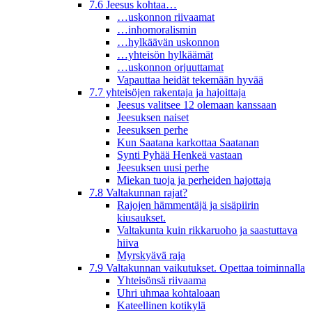
7.6 Jeesus kohtaa…
…uskonnon riivaamat
…inhomoralismin
…hylkäävän uskonnon
…yhteisön hylkäämät
…uskonnon orjuuttamat
Vapauttaa heidät tekemään hyvää
7.7 yhteisöjen rakentaja ja hajoittaja
Jeesus valitsee 12 olemaan kanssaan
Jeesuksen naiset
Jeesuksen perhe
Kun Saatana karkottaa Saatanan
Synti Pyhää Henkeä vastaan
Jeesuksen uusi perhe
Miekan tuoja ja perheiden hajottaja
7.8 Valtakunnan rajat?
Rajojen hämmentäjä ja sisäpiirin
kiusaukset.
Valtakunta kuin rikkaruoho ja saastuttava
hiiva
Myrskyävä raja
7.9 Valtakunnan vaikutukset. Opettaa toiminnalla
Yhteisönsä riivaama
Uhri uhmaa kohtaloaan
Kateellinen kotikylä