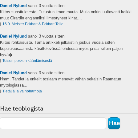
Daniel Nylund
sanoi
3 vuotta sitten:
Kiitos suosituksesta. Tutustun ilman muuta. Mulla onkin luultavasti kaikki
muut Girardin englanniksi ilmestyneet kirjat....
⌊
16.9. Meister Eckhart & Eckhart Tolle
Daniel Nylund
sanoi
3 vuotta sitten:
Kiitos rohkaisusta. Tämä artikkeli julkaistiin joskus vuosia sitten
kopulukiusaamista käsittelevässä lehdessä myös ja sai silloin paljon
hyvä�...
⌊
Toisen posken kääntämisestä
Daniel Nylund
sanoi
3 vuotta sitten:
Hmm. Tähdet ja enkelit tosiaam menevät vähän sekaisin Raamatun
mytologiassa....
⌊
Tietäjiä ja vainoharhoja
Hae teoblogista