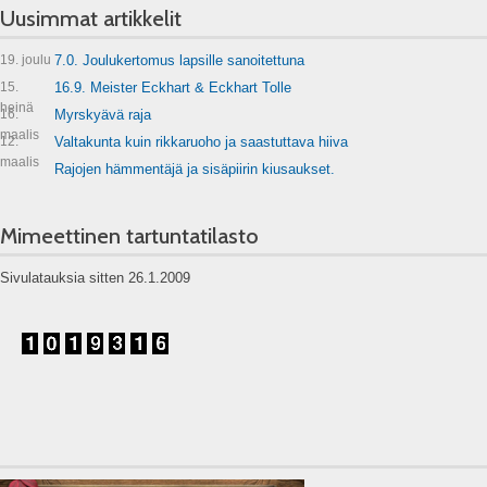
Uusimmat artikkelit
19. joulu
7.0. Joulukertomus lapsille sanoitettuna
15.
16.9. Meister Eckhart & Eckhart Tolle
heinä
16.
Myrskyävä raja
maalis
12.
Valtakunta kuin rikkaruoho ja saastuttava hiiva
maalis
Rajojen hämmentäjä ja sisäpiirin kiusaukset.
Mimeettinen tartuntatilasto
Sivulatauksia sitten 26.1.2009