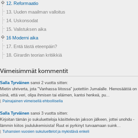
12. Reformaatio
13. Uuden maailman valloitus
14. Uskonsodat
15. Valistuksen aika
16 Moderni aika
17. Entä tästä eteenpäin?
18. Girardin teorian kritiikkiä
Viimeisimmät kommentit
Salla Tyrväinen
sanoi
2 vuotta sitten:
Mietin uhriverta, jota "Vanhassa liitossa" juotettiin Jumalalle. Hienosäätöä on
siinä, että veri, olipa ihmisen tai eläimen, kantoi henkeä, pu...
⌊
Painajainen viimeisellä ehtoollisella
Salla Tyrväinen
sanoi
3 vuotta sitten:
Kirjoitan tämän jo sukuluetteloja käsittelevän jakson jälkeen, jottei unohdu -
lämmin kiitos joululukemisista! Ruut ei pyrkinyt turvaamaan suink...
⌊
Tuhansien vuosien sukuluettelot ja mykistävä enkeli