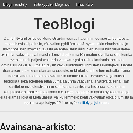
Blogin esittely
Ystävyyden Majatalo
Tilaa RSS
TeoBlogi
Daniel Nylund esittelee René Girardin teoriaa halun mimeettisestä luonteesta,
kateellisesta kilpailusta, väkivallan pyhittämisestä, syntipukkimekanismista ja
uskonnollisten myyttien tavasta vaientaa uhrin ääni. Sen avulla hän tarkastelee
pyhitetyn väkivallan vähittäistä demytologisointia Raamatun sivuilla ja sitä, kuinka
evankeliumit paljastavat uhria vaativan syntipukkimekanismin ihmisten
ominaisuudeksi ja Jumalan täysin väkivallattomaksi ihmisten rakastajaksi. Daniel
dramatisoi Jeesuksen elämän ja opetuksen Markuksen tekstien pohjalta. Tämä
narratiivinen menetelmä avaa uusia ulottuvuuksia Jeesuksesta ja kritisoi
teologiaa, joka edelleen pitää Jumalaa uhria vaativana ja väkivaltaisena. Hän
käsittelee myös kristikunnan sotaisaa ja pasifistista historiaa, sekä omaa
kompleksisen uhritietoista aikaamme. Onko mahdollista hylätä hylkääminen ja
elää elämää joka ei tuota uhreja, vai kuljemmeko kohti väkivallan eskaloitumista ja
lopullista apokalypsiä? Lue myös
esittely
ja
johdanto
.
Avainsana-arkisto: