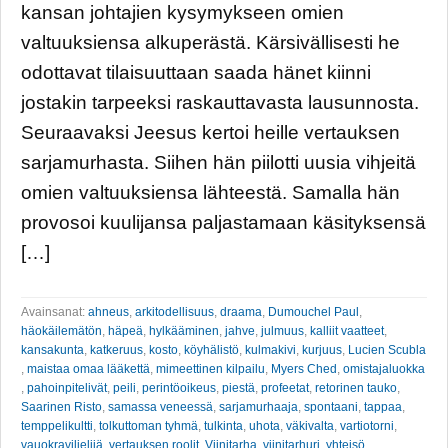
kansan johtajien kysymykseen omien
valtuuksiensa alkuperästä. Kärsivällisesti he
odottavat tilaisuuttaan saada hänet kiinni
jostakin tarpeeksi raskauttavasta lausunnosta.
Seuraavaksi Jeesus kertoi heille vertauksen
sarjamurhasta. Siihen hän piilotti uusia vihjeitä
omien valtuuksiensa lähteestä. Samalla hän
provosoi kuulijansa paljastamaan käsityksensä
[…]
Avainsanat:
ahneus
,
arkitodellisuus
,
draama
,
Dumouchel Paul
,
häokäilemätön
,
häpeä
,
hylkääminen
,
jahve
,
julmuus
,
kalliit vaatteet
,
kansakunta
,
katkeruus
,
kosto
,
köyhälistö
,
kulmakivi
,
kurjuus
,
Lucien Scubla
,
maistaa omaa lääkettä
,
mimeettinen kilpailu
,
Myers Ched
,
omistajaluokka
,
pahoinpitelivät
,
peili
,
perintöoikeus
,
piestä
,
profeetat
,
retorinen tauko
,
Saarinen Risto
,
samassa veneessä
,
sarjamurhaaja
,
spontaani
,
tappaa
,
temppelikultti
,
tolkuttoman tyhmä
,
tulkinta
,
uhota
,
väkivalta
,
vartiotorni
,
vauokraviljelijä
,
vertauksen roolit
,
Viinitarha
,
viinitarhuri
,
yhteisö