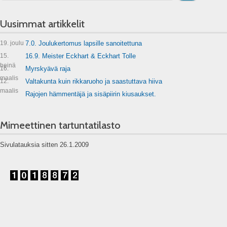
Uusimmat artikkelit
19. joulu
7.0. Joulukertomus lapsille sanoitettuna
15.
16.9. Meister Eckhart & Eckhart Tolle
heinä
16.
Myrskyävä raja
maalis
12.
Valtakunta kuin rikkaruoho ja saastuttava hiiva
maalis
Rajojen hämmentäjä ja sisäpiirin kiusaukset.
Mimeettinen tartuntatilasto
Sivulatauksia sitten 26.1.2009