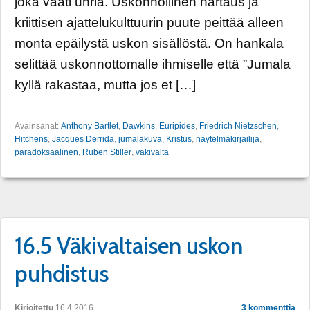
joka vaati uhria. Uskonnollinen hartaus ja
kriittisen ajattelukulttuurin puute peittää alleen
monta epäilystä uskon sisällöstä. On hankala
selittää uskonnottomalle ihmiselle että ”Jumala
kyllä rakastaa, mutta jos et […]
Avainsanat:
Anthony Bartlet
,
Dawkins
,
Euripides
,
Friedrich Nietzschen
,
Hitchens
,
Jacques Derrida
,
jumalakuva
,
Kristus
,
näytelmäkirjailija
,
paradoksaalinen
,
Ruben Stiller
,
väkivalta
16.5 Väkivaltaisen uskon
puhdistus
Kirjoitettu
16.4.2016
3 kommenttia