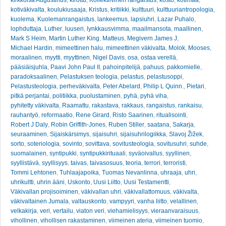
kirkkoisä Augustinus
,
kirottu
,
Kollektiivinen rangaistus
,
kosto
,
kotimaa
,
kotiväkivalta
,
koulukiusaaja
,
Kristus
,
kritiikki
,
kulttuuri
,
kulttuuriantropologia
,
kuolema
,
Kuolemanrangaistus
,
lankeemus
,
lapsiuhri
,
Lazar Puhalo
,
lophduttaja
,
Luther
,
luuseri
,
lynkkausvimma
,
maailmansota
,
maallinen
,
Mark S Heim
,
Martin Luther King
,
Matteus
,
Megivern James J
,
Michael Hardin
,
mimeettinen halu
,
mimeettinen väkivalta
,
Molok
,
Mooses
,
moraalinen
,
myytti
,
myyttinen
,
Nigel Davis
,
osa
,
ostaa verellä
,
pääsiäisjuhla
,
Paavi John Paul II
,
pahoinpitelijä
,
pahuus
,
pakkomielle
,
paradoksaalinen
,
Pelastuksen teologia
,
pelastus
,
pelastusoppi
,
Pelastusteologia
,
perheväkivalta
,
Peter Abelard
,
Philip L Quinn.
,
Pietari
,
pitkä perjantai
,
politiikka
,
puolustaminen
,
pyhä
,
pyhä viha
,
pyhitetty väkivalta
,
Raamattu
,
rakastava
,
rakkaus
,
rangaistus
,
rankaisu
,
rauhantyö
,
reformaatio
,
Rene Girard
,
Risto Saarinen
,
ritualisointi
,
Robert J Daly
,
Robin Griffith-Jones
,
Ruben Stiller
,
saatana
,
Sakarja
,
seuraaminen
,
Sijaiskärsimys
,
sijaisuhri
,
sijaisuhrilogiikka
,
Slavoj Žižek
,
sorto
,
soteriologia
,
sovinto
,
sovittava
,
sovitusteologia
,
sovitusuhri
,
suhde
,
suomalainen
,
syntipukki
,
syntipukkirituaali
,
syväoivallus
,
syyllinen
,
syyllistävä
,
syyllisyys
,
taivas
,
taivasosuus
,
teoria
,
terrori
,
terroristi
,
Tommi Lehtonen
,
Tuhlaajapoika
,
Tuomas Nevanlinna
,
uhraaja
,
uhri
,
uhrikultti
,
uhrin ääni
,
Uskonto
,
Uusi Liitto
,
Uusi Testamentti
,
Väkivallan projisoiminen
,
väkivallan uhri
,
väkivallattomuus
,
väkivalta
,
väkivaltainen Jumala
,
valtauskonto
,
vampyyri
,
vanha liitto
,
velallinen
,
velkakirja
,
veri
,
vertailu
,
viaton veri
,
viehamielisyys
,
vieraanvaraisuus
,
vihollinen
,
vihollisen rakastaminen
,
viimeinen ateria
,
viimeinen tuomio
,