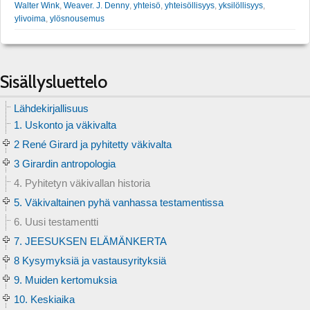
Walter Wink
,
Weaver. J. Denny
,
yhteisö
,
yhteisöllisyys
,
yksilöllisyys
,
ylivoima
,
ylösnousemus
Sisällysluettelo
Lähdekirjallisuus
1. Uskonto ja väkivalta
2 René Girard ja pyhitetty väkivalta
3 Girardin antropologia
4. Pyhitetyn väkivallan historia
5. Väkivaltainen pyhä vanhassa testamentissa
6. Uusi testamentti
7. JEESUKSEN ELÄMÄNKERTA
8 Kysymyksiä ja vastausyrityksiä
9. Muiden kertomuksia
10. Keskiaika