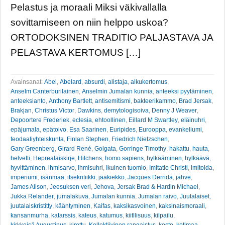
Pelastus ja moraali Miksi väkivallalla
sovittamiseen on niin helppo uskoa?
ORTODOKSINEN TRADITIO PALJASTAVA JA
PELASTAVA KERTOMUS […]
Avainsanat:
Abel
,
Abelard
,
absurdi
,
alistaja
,
alkukertomus
,
Anselm Canterburilainen
,
Anselmin Jumalan kunnia
,
anteeksi pyytäminen
,
anteeksianto
,
Anthony Bartlett
,
antisemitismi
,
bakteerikammo
,
Brad Jersak
,
Brakjan
,
Christus Victor
,
Dawkins
,
demytologisoiva
,
Denny J Weaver
,
Depoortere Frederiek
,
eclesia
,
ehtoollinen
,
Eillard M Swartley
,
eläinuhri
,
epäjumala
,
epätoivo
,
Esa Saarinen
,
Euripides
,
Eurooppa
,
evankeliumi
,
feodaaliyhteiskunta
,
Finlan Stephen
,
Friedrich Nietzschen
,
Gary Greenberg
,
Girard René
,
Golgata
,
Gorringe Timothy
,
hakattu
,
hauta
,
helvetti
,
Heprealaiskirje
,
Hitchens
,
homo sapiens
,
hylkääminen
,
hylkäävä
,
hyvittäminen
,
ihmisarvo
,
ihmisuhri
,
Ikuinen tuomio
,
Imitatio Christi
,
imitoida
,
imperiumi
,
isänmaa
,
itsekritiikki
,
jääkiekko
,
Jacques Derrida
,
jahve
,
James Alison
,
Jeesuksen veri
,
Jehova
,
Jersak Brad & Hardin Michael
,
Jukka Relander
,
jumalakuva
,
Jumalan kunnia
,
Jumalan raivo
,
Juutalaiset
,
juutalaiskristitty
,
kääntyminen
,
Kaifas
,
kaksikasvoinen
,
kaksinaismoraali
,
kansanmurha
,
katarssis
,
kateus
,
katumus
,
kiitllisuus
,
kilpailu
,