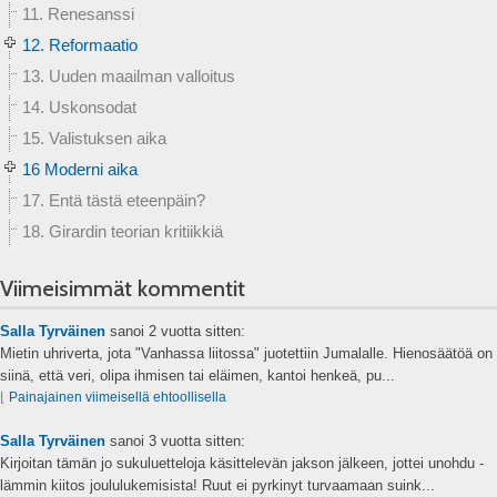
11. Renesanssi
12. Reformaatio
13. Uuden maailman valloitus
14. Uskonsodat
15. Valistuksen aika
16 Moderni aika
17. Entä tästä eteenpäin?
18. Girardin teorian kritiikkiä
Viimeisimmät kommentit
Salla Tyrväinen
sanoi
2 vuotta sitten:
Mietin uhriverta, jota "Vanhassa liitossa" juotettiin Jumalalle. Hienosäätöä on
siinä, että veri, olipa ihmisen tai eläimen, kantoi henkeä, pu...
⌊
Painajainen viimeisellä ehtoollisella
Salla Tyrväinen
sanoi
3 vuotta sitten:
Kirjoitan tämän jo sukuluetteloja käsittelevän jakson jälkeen, jottei unohdu -
lämmin kiitos joululukemisista! Ruut ei pyrkinyt turvaamaan suink...