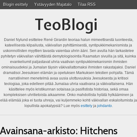
Blogin esittely
Ystävyyden Majatalo
Tilaa RSS
TeoBlogi
Daniel Nylund esittelee René Girardin teoriaa halun mimeettisestä luonteesta,
kateellisesta kilpailusta, väkivallan pyhittämisestä, syntipukkimekanismista ja
uskonnollisten myyttien tavasta vaientaa uhrin ääni. Sen avulla hän tarkastelee
pyhitetyn väkivallan vähittäistä demytologisointia Raamatun sivuilla ja sitä, kuinka
evankeliumit paljastavat uhria vaativan syntipukkimekanismin ihmisten
ominaisuudeksi ja Jumalan täysin väkivallattomaksi ihmisten rakastajaksi. Daniel
dramatisoi Jeesuksen elämän ja opetuksen Markuksen tekstien pohjalta. Tämä
narratiivinen menetelmä avaa uusia ulottuvuuksia Jeesuksesta ja kritisoi
teologiaa, joka edelleen pitää Jumalaa uhria vaativana ja väkivaltaisena. Hän
käsittelee myös kristikunnan sotaisaa ja pasifistista historiaa, sekä omaa
kompleksisen uhritietoista aikaamme. Onko mahdollista hylätä hylkääminen ja
elää elämää joka ei tuota uhreja, vai kuljemmeko kohti väkivallan eskaloitumista ja
lopullista apokalypsiä? Lue myös
esittely
ja
johdanto
.
Avainsana-arkisto:
Hitchens