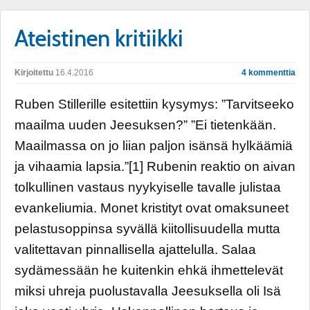
Ateistinen kritiikki
Kirjoitettu
16.4.2016
4 kommenttia
Ruben Stillerille esitettiin kysymys: ”Tarvitseeko
maailma uuden Jeesuksen?” ”Ei tietenkään.
Maailmassa on jo liian paljon isänsä hylkäämiä
ja vihaamia lapsia.”[1] Rubenin reaktio on aivan
tolkullinen vastaus nyykyiselle tavalle julistaa
evankeliumia. Monet kristityt ovat omaksuneet
pelastusoppinsa syvällä kiitollisuudella mutta
valitettavan pinnallisella ajattelulla. Salaa
sydämessään he kuitenkin ehkä ihmettelevät
miksi uhreja puolustavalla Jeesuksella oli Isä