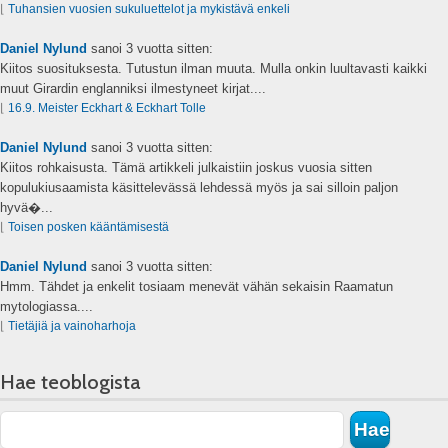
⌊
Tuhansien vuosien sukuluettelot ja mykistävä enkeli
Daniel Nylund
sanoi
3 vuotta sitten:
Kiitos suosituksesta. Tutustun ilman muuta. Mulla onkin luultavasti kaikki
muut Girardin englanniksi ilmestyneet kirjat....
⌊
16.9. Meister Eckhart & Eckhart Tolle
Daniel Nylund
sanoi
3 vuotta sitten:
Kiitos rohkaisusta. Tämä artikkeli julkaistiin joskus vuosia sitten
kopulukiusaamista käsittelevässä lehdessä myös ja sai silloin paljon
hyvä�...
⌊
Toisen posken kääntämisestä
Daniel Nylund
sanoi
3 vuotta sitten:
Hmm. Tähdet ja enkelit tosiaam menevät vähän sekaisin Raamatun
mytologiassa....
⌊
Tietäjiä ja vainoharhoja
Hae teoblogista