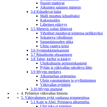
Nuoret matkivat
Aikuisten salainen mimesis
3.4 Kilpailevat halut
Malli muuttuu kilpailijaksi
Kaksoissidos
Läheinen etäisyys
3.5 Mimesis sodan lähteenä
Viholliset muuttuvat toistensa peilikuviksi
Sokaiseva vihollisuus
Samanlaisuuden uhka
Uhria vaativa kriisi
3.6 Syntipukkimekanismi
3.7 Ritualisoitu uhraaminen
3.8 Tabut, kiellot ja käskyt
Uhrikultuurin perinnönkantajat
Pyhän ja väkivallan rakoileva liitto
3.9 Myytin merkitys
Alkumurhan peitetarina
Uhrin vaientaminen ja syyllistäminen
Väkivallan pyhittäjä
3.10 Myytin murtajat
4. Pyhitetyn väkivallan historia
5. Väkivaltainen pyhä vanhassa testamentissa
5.1 Kain ja Abel. Perustava alkumurha.
Uhri joka ei toiminut