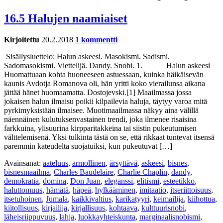
16.5 Halujen naamiaiset
Kirjoitettu
20.2.2018
1 kommentti
Sisällysluettelo: Halun askeesi. Masokismi. Sadismi.
Sadomasokismi. Viettelijä. Dandy. Snobi. 1. Halun askeesi
Huomattuaan kohta huoneeseen astuessaan, kuinka häikäisevän
kaunis Avdotja Romanova oli, hän yritti koko vierailunsa aikana
jättää hänet huomaamatta. Dostojevski.[1] Maailmassa jossa
jokaisen halun ilmaisu poikii kilpailevia haluja, täytyy varoa mitä
pyrkimyksistään ilmaisee. Muotimaailmassa näkyy aina välillä
näennäinen kulutuksenvastainen trendi, joka ilmenee risaisina
farkkuina, ylisuurina kirpparitakkeina tai siistin pukeutumisen
välttelemisenä. Yksi tulkinta tästä on se, että rikkaat tuntevat itsensä
paremmin kateudelta suojatuiksi, kun pukeutuvat […]
Avainsanat:
aateluus
,
armollinen
,
ärsyttävä
,
askeesi
,
bisnes
,
bisnesmaailma
,
Charles Baudelaire
,
Charlie Chaplin
,
dandy
,
demokratia
,
domina
,
Don Juan
,
eleganssi
,
elitismi
,
esteetikko
,
haluttomuus
,
hämätä
,
häpeä
,
hylkääminen
,
imitaatio
,
itseriittoisuus
,
itsetuhoinen
,
Jumala
,
kaikkivaltius
,
karikatyyri
,
keimailija
,
kiihottua
,
kiitollisuus
,
kirjailija
,
kirjallisuus
,
kohtaava
,
kulttuurisnobi
,
läheisriippuvuus
,
lahja
,
luokkayhteiskunta
,
marginaalisnobismi
,