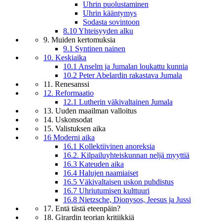
Uhrin puolustaminen
Uhrin kääntymys
Sodasta sovintoon
8.10 Yhteisyyden alku
9. Muiden kertomuksia
9.1 Syntinen nainen
10. Keskiaika
10.1 Anselm ja Jumalan loukattu kunnia
10.2 Peter Abelardin rakastava Jumala
11. Renesanssi
12. Reformaatio
12.1 Lutherin väkivaltainen Jumala
13. Uuden maailman valloitus
14. Uskonsodat
15. Valistuksen aika
16 Moderni aika
16.1 Kollektiivinen anoreksia
16.2. Kilpailuyhteiskunnan neljä myyttiä
16.3 Kateuden aika
16.4 Halujen naamiaiset
16.5 Väkivaltaisen uskon puhdistus
16.7 Uhriutumisen kulttuuri
16.8 Nietzsche, Dionysos, Jeesus ja Jussi
17. Entä tästä eteenpäin?
18. Girardin teorian kritiikkiä