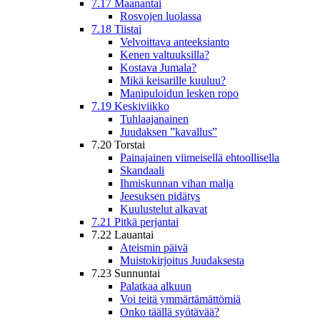
7.17 Maanantai
Rosvojen luolassa
7.18 Tiistai
Velvoittava anteeksianto
Kenen valtuuksilla?
Kostava Jumala?
Mikä keisarille kuuluu?
Manipuloidun lesken ropo
7.19 Keskiviikko
Tuhlaajanainen
Juudaksen ”kavallus”
7.20 Torstai
Painajainen viimeisellä ehtoollisella
Skandaali
Ihmiskunnan vihan malja
Jeesuksen pidätys
Kuulustelut alkavat
7.21 Pitkä perjantai
7.22 Lauantai
Ateismin päivä
Muistokirjoitus Juudaksesta
7.23 Sunnuntai
Palatkaa alkuun
Voi teitä ymmärtämättömiä
Onko täällä syötävää?