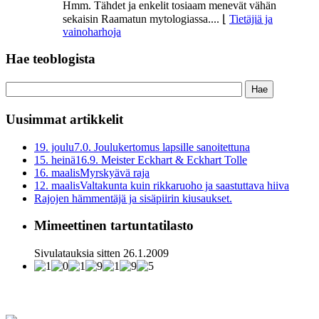
Hmm. Tähdet ja enkelit tosiaam menevät vähän
sekaisin Raamatun mytologiassa....
⌊
Tietäjiä ja
vainoharhoja
Hae teoblogista
Uusimmat artikkelit
19. joulu
7.0. Joulukertomus lapsille sanoitettuna
15. heinä
16.9. Meister Eckhart & Eckhart Tolle
16. maalis
Myrskyävä raja
12. maalis
Valtakunta kuin rikkaruoho ja saastuttava hiiva
Rajojen hämmentäjä ja sisäpiirin kiusaukset.
Mimeettinen tartuntatilasto
Sivulatauksia sitten 26.1.2009