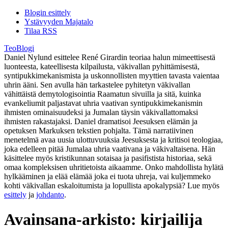
Blogin esittely
Ystävyyden Majatalo
Tilaa RSS
TeoBlogi
Daniel Nylund esittelee René Girardin teoriaa halun mimeettisestä
luonteesta, kateellisesta kilpailusta, väkivallan pyhittämisestä,
syntipukkimekanismista ja uskonnollisten myyttien tavasta vaientaa
uhrin ääni. Sen avulla hän tarkastelee pyhitetyn väkivallan
vähittäistä demytologisointia Raamatun sivuilla ja sitä, kuinka
evankeliumit paljastavat uhria vaativan syntipukkimekanismin
ihmisten ominaisuudeksi ja Jumalan täysin väkivallattomaksi
ihmisten rakastajaksi. Daniel dramatisoi Jeesuksen elämän ja
opetuksen Markuksen tekstien pohjalta. Tämä narratiivinen
menetelmä avaa uusia ulottuvuuksia Jeesuksesta ja kritisoi teologiaa,
joka edelleen pitää Jumalaa uhria vaativana ja väkivaltaisena. Hän
käsittelee myös kristikunnan sotaisaa ja pasifistista historiaa, sekä
omaa kompleksisen uhritietoista aikaamme. Onko mahdollista hylätä
hylkääminen ja elää elämää joka ei tuota uhreja, vai kuljemmeko
kohti väkivallan eskaloitumista ja lopullista apokalypsiä? Lue myös
esittely
ja
johdanto
.
Avainsana-arkisto:
kirjailija