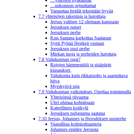
…yhteisön hylkäämät
…uskonnon orjuuttamat
Vapauttaa heidät tekemään hyvää
7.7 yhteisöjen rakentaja ja hajoittaja
Jeesus valitsee 12 olemaan kanssaan
Jeesuksen naiset
Jeesuksen perhe
Kun Saatana karkottaa Saatanan
Synti Pyhää Henkeä vastaan
Jeesuksen uusi perhe
Miekan tuoja ja perheiden hajottaja
7.8 Valtakunnan rajat?
Rajojen hämmentäjä ja sisäpiirin
kiusaukset.
Valtakunta kuin rikkaruoho ja saastuttava
hiiva
Myrskyävä raja
7.9 Valtakunnan vaikutukset. Opettaa toiminnalla
Yhteisönsä riivaama
Uhri uhmaa kohtaloaan
Kateellinen kotikylä
Jeesuksen paljastama saatana
7.10 Jeesus, Johannes ja Herodeksen uusperhe
Vaarallisia kolmiodraamoja
Johannes epäilee Jeesusta