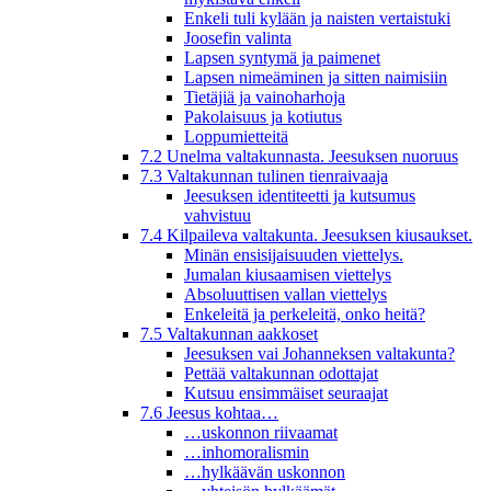
Enkeli tuli kylään ja naisten vertaistuki
Joosefin valinta
Lapsen syntymä ja paimenet
Lapsen nimeäminen ja sitten naimisiin
Tietäjiä ja vainoharhoja
Pakolaisuus ja kotiutus
Loppumietteitä
7.2 Unelma valtakunnasta. Jeesuksen nuoruus
7.3 Valtakunnan tulinen tienraivaaja
Jeesuksen identiteetti ja kutsumus
vahvistuu
7.4 Kilpaileva valtakunta. Jeesuksen kiusaukset.
Minän ensisijaisuuden viettelys.
Jumalan kiusaamisen viettelys
Absoluuttisen vallan viettelys
Enkeleitä ja perkeleitä, onko heitä?
7.5 Valtakunnan aakkoset
Jeesuksen vai Johanneksen valtakunta?
Pettää valtakunnan odottajat
Kutsuu ensimmäiset seuraajat
7.6 Jeesus kohtaa…
…uskonnon riivaamat
…inhomoralismin
…hylkäävän uskonnon