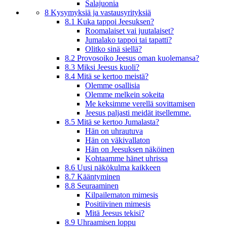
Salajuonia
8 Kysymyksiä ja vastausyrityksiä
8.1 Kuka tappoi Jeesuksen?
Roomalaiset vai juutalaiset?
Jumalako tappoi tai tapatti?
Olitko sinä siellä?
8.2 Provosoiko Jeesus oman kuolemansa?
8.3 Miksi Jeesus kuoli?
8.4 Mitä se kertoo meistä?
Olemme osallisia
Olemme melkein sokeita
Me keksimme verellä sovittamisen
Jeesus paljasti meidät itsellemme.
8.5 Mitä se kertoo Jumalasta?
Hän on uhrautuva
Hän on väkivallaton
Hän on Jeesuksen näköinen
Kohtaamme hänet uhrissa
8.6 Uusi näkökulma kaikkeen
8.7 Kääntyminen
8.8 Seuraaminen
Kilpailematon mimesis
Positiivinen mimesis
Mitä Jeesus tekisi?
8.9 Uhraamisen loppu