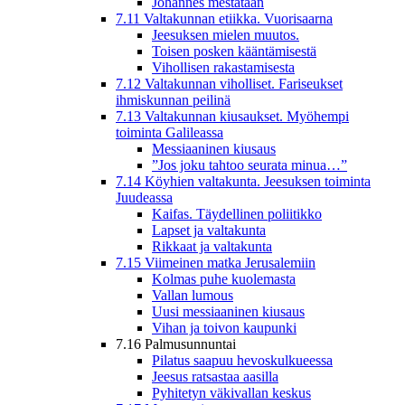
Johannes mestataan
7.11 Valtakunnan etiikka. Vuorisaarna
Jeesuksen mielen muutos.
Toisen posken kääntämisestä
Vihollisen rakastamisesta
7.12 Valtakunnan viholliset. Fariseukset
ihmiskunnan peilinä
7.13 Valtakunnan kiusaukset. Myöhempi
toiminta Galileassa
Messiaaninen kiusaus
”Jos joku tahtoo seurata minua…”
7.14 Köyhien valtakunta. Jeesuksen toiminta
Juudeassa
Kaifas. Täydellinen poliitikko
Lapset ja valtakunta
Rikkaat ja valtakunta
7.15 Viimeinen matka Jerusalemiin
Kolmas puhe kuolemasta
Vallan lumous
Uusi messiaaninen kiusaus
Vihan ja toivon kaupunki
7.16 Palmusunnuntai
Pilatus saapuu hevoskulkueessa
Jeesus ratsastaa aasilla
Pyhitetyn väkivallan keskus