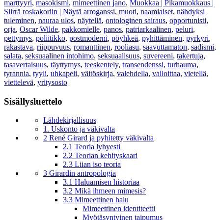
marttyyri
,
masokismi
,
mimeettinen jano
,
Muokkaa | Pikamuokkaus |
Siirrä roskakoriin | Näytä arroganssi
,
muoti
,
naamiaiset
,
nähdyksi
tuleminen
,
nauraa ulos
,
näytellä
,
ontologinen sairaus
,
opportunisti
,
orja
,
Oscar Wilde
,
pakkomielle
,
panos
,
patriarkaalinen
,
peluri
,
pettymys
,
poliitikko
,
postmoderni
,
pöyhkeä
,
pyhittäminen
,
pyrkyri
,
rakastava
,
riippuvuus
,
romanttinen
,
rooliasu
,
saavuttamaton
,
sadismi
,
salata
,
seksuaalinen intohimo
,
seksuaalisuus
,
suvereeni
,
takertuja
,
tasavertaisuus
,
täyttymys
,
teeskentely
,
transendenssi
,
turhauma
,
tyrannia
,
tyyli
,
uhkapeli
,
väitöskirja
,
valehdella
,
valloittaa
,
vietellä
,
viettelevä
,
yritysosto
Sisällysluettelo
Lähdekirjallisuus
1. Uskonto ja väkivalta
2 René Girard ja pyhitetty väkivalta
2.1 Teoria lyhyesti
2.2 Teorian kehityskaari
2.3 Liian iso teoria
3 Girardin antropologia
3.1 Haluamisen historiaa
3.2 Mikä ihmeen mimesis?
3.3 Mimeettinen halu
Mimeettinen identiteetti
Myötäsyntyinen taipumus