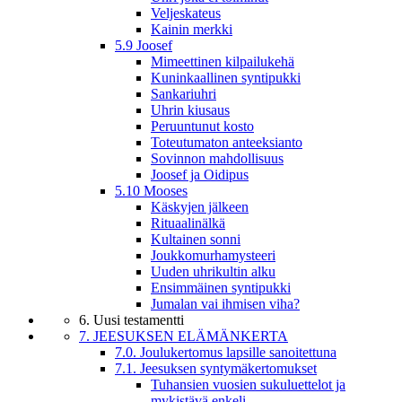
Veljeskateus
Kainin merkki
5.9 Joosef
Mimeettinen kilpailukehä
Kuninkaallinen syntipukki
Sankariuhri
Uhrin kiusaus
Peruuntunut kosto
Toteutumaton anteeksianto
Sovinnon mahdollisuus
Joosef ja Oidipus
5.10 Mooses
Käskyjen jälkeen
Rituaalinälkä
Kultainen sonni
Joukkomurhamysteeri
Uuden uhrikultin alku
Ensimmäinen syntipukki
Jumalan vai ihmisen viha?
6. Uusi testamentti
7. JEESUKSEN ELÄMÄNKERTA
7.0. Joulukertomus lapsille sanoitettuna
7.1. Jeesuksen syntymäkertomukset
Tuhansien vuosien sukuluettelot ja
mykistävä enkeli