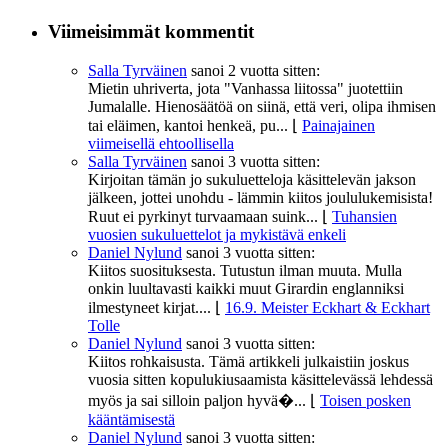
Viimeisimmät kommentit
Salla Tyrväinen
sanoi
2 vuotta sitten:
Mietin uhriverta, jota "Vanhassa liitossa" juotettiin
Jumalalle. Hienosäätöä on siinä, että veri, olipa ihmisen
tai eläimen, kantoi henkeä, pu...
⌊
Painajainen
viimeisellä ehtoollisella
Salla Tyrväinen
sanoi
3 vuotta sitten:
Kirjoitan tämän jo sukuluetteloja käsittelevän jakson
jälkeen, jottei unohdu - lämmin kiitos joululukemisista!
Ruut ei pyrkinyt turvaamaan suink...
⌊
Tuhansien
vuosien sukuluettelot ja mykistävä enkeli
Daniel Nylund
sanoi
3 vuotta sitten:
Kiitos suosituksesta. Tutustun ilman muuta. Mulla
onkin luultavasti kaikki muut Girardin englanniksi
ilmestyneet kirjat....
⌊
16.9. Meister Eckhart & Eckhart
Tolle
Daniel Nylund
sanoi
3 vuotta sitten:
Kiitos rohkaisusta. Tämä artikkeli julkaistiin joskus
vuosia sitten kopulukiusaamista käsittelevässä lehdessä
myös ja sai silloin paljon hyvä�...
⌊
Toisen posken
kääntämisestä
Daniel Nylund
sanoi
3 vuotta sitten: