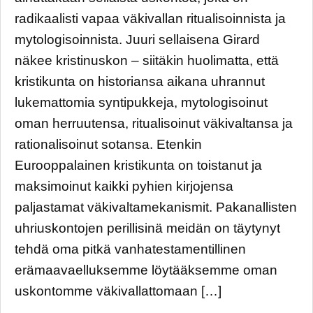
radikaalisti vapaa väkivallan ritualisoinnista ja
mytologisoinnista. Juuri sellaisena Girard
näkee kristinuskon – siitäkin huolimatta, että
kristikunta on historiansa aikana uhrannut
lukemattomia syntipukkeja, mytologisoinut
oman herruutensa, ritualisoinut väkivaltansa ja
rationalisoinut sotansa. Etenkin
Eurooppalainen kristikunta on toistanut ja
maksimoinut kaikki pyhien kirjojensa
paljastamat väkivaltamekanismit. Pakanallisten
uhriuskontojen perillisinä meidän on täytynyt
tehdä oma pitkä vanhatestamentillinen
erämaavaelluksemme löytääksemme oman
uskontomme väkivallattomaan […]