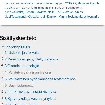
Jumala
,
kansanmurha
,
Lääkärit Ilman Rajoja
,
LOGIIKKA
,
Mahatma Gandhi
,
Mao
,
Martin Luther King
,
materialismi
,
pahuus
,
postmoderni
,
pyhä väkivalta
,
Richard Dawkins
,
stalin
,
The Guardian
,
tyranni
,
Uusi Testamentti
,
väkivallan pyhittäminen
,
Vanha Testamentti
,
veljesmurha
Sisällysluettelo
Lähdekirjallisuus
1. Uskonto ja väkivalta
2 René Girard ja pyhitetty väkivalta
3 Girardin antropologia
4. Pyhitetyn väkivallan historia
5. Väkivaltainen pyhä vanhassa testamentissa
6. Uusi testamentti
7. JEESUKSEN ELÄMÄNKERTA
8 Kysymyksiä ja vastausyrityksiä