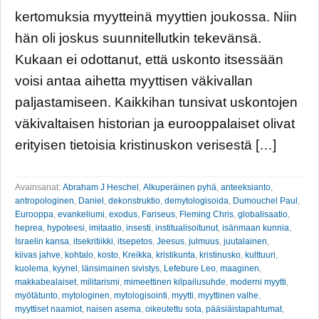
kertomuksia myytteinä myyttien joukossa. Niin
hän oli joskus suunnitellutkin tekevänsä.
Kukaan ei odottanut, että uskonto itsessään
voisi antaa aihetta myyttisen väkivallan
paljastamiseen. Kaikkihan tunsivat uskontojen
väkivaltaisen historian ja eurooppalaiset olivat
erityisen tietoisia kristinuskon verisestä […]
Avainsanat:
Abraham J Heschel
,
Alkuperäinen pyhä
,
anteeksianto
,
antropologinen
,
Daniel
,
dekonstruktio
,
demytologisoida
,
Dumouchel Paul
,
Eurooppa
,
evankeliumi
,
exodus
,
Fariseus
,
Fleming Chris
,
globalisaatio
,
heprea
,
hypoteesi
,
imitaatio
,
insesti
,
institualisoitunut
,
isänmaan kunnia
,
Israelin kansa
,
itsekritiikki
,
itsepetos
,
Jeesus
,
julmuus
,
juutalainen
,
kiivas jahve
,
kohtalo
,
kosto
,
Kreikka
,
kristikunta
,
kristinusko
,
kulttuuri
,
kuolema
,
kyynel
,
länsimainen sivistys
,
Lefebure Leo
,
maaginen
,
makkabealaiset
,
militarismi
,
mimeettinen kilpailusuhde
,
moderni myytti
,
myötätunto
,
mytologinen
,
mytologisointi
,
myytti
,
myyttinen valhe
,
myyttiset naamiot
,
naisen asema
,
oikeutettu sota
,
pääsiäistapahtumat
,