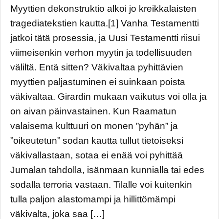
Myyttien dekonstruktio alkoi jo kreikkalaisten
tragediatekstien kautta.[1] Vanha Testamentti
jatkoi tätä prosessia, ja Uusi Testamentti riisui
viimeisenkin verhon myytin ja todellisuuden
väliltä. Entä sitten? Väkivaltaa pyhittävien
myyttien paljastuminen ei suinkaan poista
väkivaltaa. Girardin mukaan vaikutus voi olla ja
on aivan päinvastainen. Kun Raamatun
valaisema kulttuuri on monen ”pyhän” ja
”oikeutetun” sodan kautta tullut tietoiseksi
väkivallastaan, sotaa ei enää voi pyhittää
Jumalan tahdolla, isänmaan kunnialla tai edes
sodalla terroria vastaan. Tilalle voi kuitenkin
tulla paljon alastomampi ja hillittömämpi
väkivalta, joka saa […]