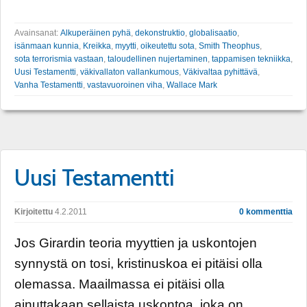
Avainsanat:
Alkuperäinen pyhä
,
dekonstruktio
,
globalisaatio
,
isänmaan kunnia
,
Kreikka
,
myytti
,
oikeutettu sota
,
Smith Theophus
,
sota terrorismia vastaan
,
taloudellinen nujertaminen
,
tappamisen tekniikka
,
Uusi Testamentti
,
väkivallaton vallankumous
,
Väkivaltaa pyhittävä
,
Vanha Testamentti
,
vastavuoroinen viha
,
Wallace Mark
Uusi Testamentti
Kirjoitettu
4.2.2011
0 kommenttia
Jos Girardin teoria myyttien ja uskontojen
synnystä on tosi, kristinuskoa ei pitäisi olla
olemassa. Maailmassa ei pitäisi olla
ainuttakaan sellaista uskontoa, joka on