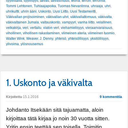
syyllistävä
,
syyllisyys
,
taivas
,
taivasosuus
,
teoria
,
terrori
,
terroristi
,
Tommi Lehtonen
,
Tuhlaajapoika
,
Tuomas Nevanlinna
,
uhraaja
,
uhri
,
uhrikultti
,
uhrin ääni
,
Uskonto
,
Uusi Liitto
,
Uusi Testamentti
,
Väkivallan projisoiminen
,
väkivallan uhri
,
väkivallattomuus
,
väkivalta
,
väkivaltainen Jumala
,
valtauskonto
,
vampyyri
,
vanha liitto
,
velallinen
,
velkakirja
,
veri
,
vertailu
,
viaton veri
,
viehamielisyys
,
vieraanvaraisuus
,
vihollinen
,
vihollisen rakastaminen
,
viimeinen ateria
,
viimeinen tuomio
,
Walter Wink
,
Weaver. J. Denny
,
yhteisö
,
yhteisöllisyys
,
yksilöllisyys
,
ylivoima
,
ylösnousemus
1. Uskonto ja väkivalta
Kirjoitettu
15.1.2016
9 kommenttia
Johdanto Itsekään sitä tajuamatta, aloin
kirjoittaa tätä kirjaa jo noin 30 vuotta sitten.
Yritin ensin teettää sen toisella. Toimitin