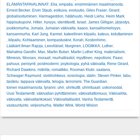
ELÄMÄNTAPAVALINNAT
,
Elia
,
empatia
,
ensimmäinen maailmansota
,
Ernest Becker
,
Ervin Staub
,
esikuva
,
evoluutio
,
Giles Fraser
,
Girard
,
globalisoituminen
,
Harmageddon
,
hätähuuto
,
Heidi Liehu
,
Heim Mark
,
hippisukupolvi
,
Hitler
,
hyvyys
,
identiteetti
,
Israel
,
James Gilligan
,
järjestys
,
joukkomurha
,
Jumala
,
Jumalan väkivalta
,
kaaos
,
kansallismielisyys
,
kansanmurha
,
Karl Jung
,
Karmel
,
kateellinen kilpailu
,
kateus
,
kiduttaminen
,
kilpailu
,
Kohtaaminen
,
kompastuskivi
,
Korah
,
Kostonhimo
,
Lääkärit Ilman Rajoja
,
Leeviläiset
,
liturginen
,
LOGIIKKA
,
Luther
,
Mahatma Gandhi
,
Mao
,
Martin Buber
,
Martin Luther King
,
materialismi
,
Mimesis
,
Mooses
,
moraali
,
murhatilastot
,
myyttinen
,
nepotismi
,
Paavi
,
pahuus
,
perisynti
,
postmoderni
,
psykologia
,
pyhä väkivalta
,
Rene Girard
,
Richard Dawkins
,
ristiriita
,
romatikko
,
Rooman Klubi
,
saatana
,
Schwager Raymund
,
siviilirohkeus
,
sosiologia
,
stalin
,
Steven Pinker
,
tabu
,
taistelu
,
tappava väkivalta
,
telogia
,
terrorismi
,
The Guardian
,
toinen maailmansota
,
tyranni
,
uhri
,
uhrikultti
,
uhrirituaali
,
uskonsodat
,
Uusi Testamentti
,
väkivallan pyhittäminen
,
väkivallattomuus
,
Väkivalöta
,
väkivalta
,
väkivaltarikokset
,
Väkivaltatilastot
,
Vanha Testamentti
,
vastuuntunto
,
veljesmurha
,
Walter Wink
,
World Wision