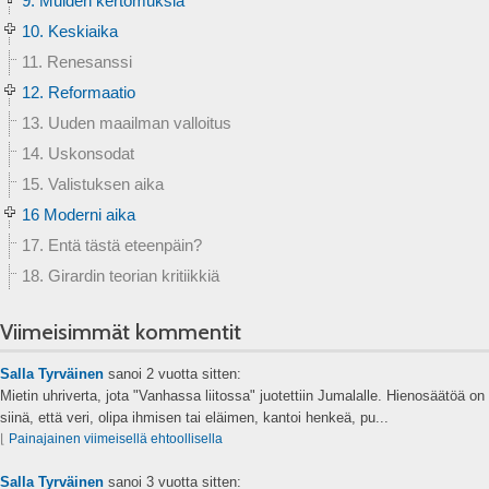
9. Muiden kertomuksia
10. Keskiaika
11. Renesanssi
12. Reformaatio
13. Uuden maailman valloitus
14. Uskonsodat
15. Valistuksen aika
16 Moderni aika
17. Entä tästä eteenpäin?
18. Girardin teorian kritiikkiä
Viimeisimmät kommentit
Salla Tyrväinen
sanoi
2 vuotta sitten:
Mietin uhriverta, jota "Vanhassa liitossa" juotettiin Jumalalle. Hienosäätöä on
siinä, että veri, olipa ihmisen tai eläimen, kantoi henkeä, pu...
⌊
Painajainen viimeisellä ehtoollisella
Salla Tyrväinen
sanoi
3 vuotta sitten: