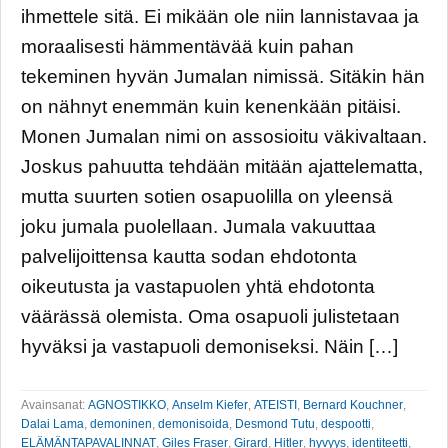
ihmettele sitä. Ei mikään ole niin lannistavaa ja
moraalisesti hämmentävää kuin pahan
tekeminen hyvän Jumalan nimissä. Sitäkin hän
on nähnyt enemmän kuin kenenkään pitäisi.
Monen Jumalan nimi on assosioitu väkivaltaan.
Joskus pahuutta tehdään mitään ajattelematta,
mutta suurten sotien osapuolilla on yleensä
joku jumala puolellaan. Jumala vakuuttaa
palvelijoittensa kautta sodan ehdotonta
oikeutusta ja vastapuolen yhtä ehdotonta
väärässä olemista. Oma osapuoli julistetaan
hyväksi ja vastapuoli demoniseksi. Näin […]
Avainsanat:
AGNOSTIKKO
,
Anselm Kiefer
,
ATEISTI
,
Bernard Kouchner
,
Dalai Lama
,
demoninen
,
demonisoida
,
Desmond Tutu
,
despootti
,
ELÄMÄNTAPAVALINNAT
,
Giles Fraser
,
Girard
,
Hitler
,
hyvyys
,
identiteetti
,