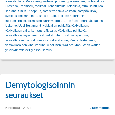
Paavalin kirje
,
Palestiina
,
pasifismi
,
pioneeri
,
poleeminen
,
profeetallista
,
Profeetta
,
Raamattu
,
radikaali
,
rehabilitoida
,
retoriikka
,
ritualisointi
,
rooli
,
saatana
,
Smith Theophus
,
sota terrorismia vastaan
,
sotapäällikkö
,
syntipukkimekanismi
,
taikausko
,
taloudellinen nujertaminen
,
tappamisen tekniikka
,
uhri
,
uhrimytologia
,
uhrin ääni
,
uhrin näkökulma
,
Uskonto
,
Uusi Testamentti
,
väkivallan pyhittäjä
,
väkivallaton
,
väkivallaton vallankumous
,
väkivalta
,
Väkivaltaa pyhittävä
,
väkivaltakäyttäytyminen
,
väkivaltakulttuuri
,
väkivaltaperinne
,
väkivaltarakenne
,
valloitussota
,
valtarakenne
,
Vanha Testamentti
,
vastavuoroinen viha
,
veriuhri
,
vihollinen
,
Wallace Mark
,
Wink Walter
,
yhteiskuntatieteet
,
ylösnousemus
Demytologisoinnin
seuraukset
Kirjoitettu
4.2.2011
0 kommenttia