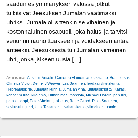
saadun esiymmärryksen valossa jotkut
tulkitsivat Jeesuksen Jumalan vaatimaksi
uhriksi. Jumala oli sittenkin se vihainen ja
kostonhaluinen osapuoli, joka halusi ja tarvitsi
veriuhrin rauhoittuakseen ja voidakseen antaa
anteeksi. Jeesuksesta tuli Jumalan viimeinen
uhri, jonka jälkeen uusia […]
Avainsanat:
Anselm
,
Anselm Canterburylainen
,
anteeksianto
,
Brad Jersak
,
Christus Victor
,
Denny J Weaver
,
Esa Saarinen
,
feodaaliyhteiskunta
,
Heprealaiskirje
,
Jumalan kunnia
,
Jumalan viha
,
juutalaiskristitty
,
Kaifas
,
kansanmurha
,
kuolema
,
Luther
,
maailmansota
,
Michael Hardin
,
pahuus
,
pelastusoppi
,
Peter Abelard
,
rakkaus
,
Rene Girard
,
Risto Saarinen
,
sovitusuhri
,
uhri
,
Uusi Testamentti
,
valtauskonto
,
viimeinen tuomio