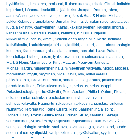
hyvittäminen
,
ihmisarvo
,
ihmisuhri
,
Ikuinen tuomio
,
Imitatio Christi
,
imitoida
,
imperiumi
,
isänmaa
,
itsekritiikki
,
jääkiekko
,
Jacques Derrida
,
jahve
,
James Alison
,
Jeesuksen veri
,
Jehova
,
Jersak Brad & Hardin Michael
,
Jukka Relander
,
jumalakuva
,
Jumalan kunnia
,
Jumalan raivo
,
Juutalaiset
,
juutalaiskristitty
,
kääntyminen
,
Kaifas
,
kaksikasvoinen
,
kaksinaismoraali
,
kansanmurha
,
katarssis
,
kateus
,
katumus
,
kiitllisuus
,
kilpailu
,
kirkkoisä Augustinus
,
kirottu
,
Kollektiivinen rangaistus
,
kosto
,
kotimaa
,
kotiväkivalta
,
koulukiusaaja
,
Kristus
,
kritiikki
,
kulttuuri
,
kulttuuriantropologia
,
kuolema
,
Kuolemanrangaistus
,
lankeemus
,
lapsiuhri
,
Lazar Puhalo
,
lophduttaja
,
Luther
,
luuseri
,
lynkkausvimma
,
maailmansota
,
maallinen
,
Mark S Heim
,
Martin Luther King
,
Matteus
,
Megivern James J
,
Michael Hardin
,
mimeettinen halu
,
mimeettinen väkivalta
,
Molok
,
Mooses
,
moraalinen
,
myytti
,
myyttinen
,
Nigel Davis
,
osa
,
ostaa verellä
,
pääsiäisjuhla
,
Paavi John Paul II
,
pahoinpitelijä
,
pahuus
,
pakkomielle
,
paradoksaalinen
,
Pelastuksen teologia
,
pelastus
,
pelastusoppi
,
Pelastusteologia
,
perheväkivalta
,
Peter Abelard
,
Philip L Quinn.
,
Pietari
,
pitkä perjantai
,
politiikka
,
puolustaminen
,
pyhä
,
pyhä viha
,
pyhitetty väkivalta
,
Raamattu
,
rakastava
,
rakkaus
,
rangaistus
,
rankaisu
,
rauhantyö
,
reformaatio
,
Rene Girard
,
Risto Saarinen
,
ritualisointi
,
Robert J Daly
,
Robin Griffith-Jones
,
Ruben Stiller
,
saatana
,
Sakarja
,
seuraaminen
,
Sijaiskärsimys
,
sijaisuhri
,
sijaisuhrilogiikka
,
Slavoj Žižek
,
sorto
,
soteriologia
,
sovinto
,
sovittava
,
sovitusteologia
,
sovitusuhri
,
suhde
,
suomalainen
,
syntipukki
,
syntipukkirituaali
,
syväoivallus
,
syyllinen
,