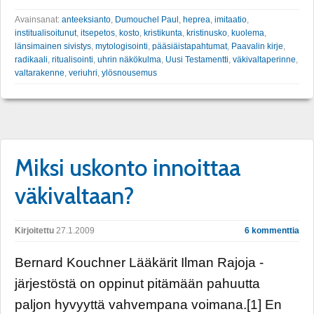
Avainsanat:
anteeksianto
,
Dumouchel Paul
,
heprea
,
imitaatio
,
institualisoitunut
,
itsepetos
,
kosto
,
kristikunta
,
kristinusko
,
kuolema
,
länsimainen sivistys
,
mytologisointi
,
pääsiäistapahtumat
,
Paavalin kirje
,
radikaali
,
ritualisointi
,
uhrin näkökulma
,
Uusi Testamentti
,
väkivaltaperinne
,
valtarakenne
,
veriuhri
,
ylösnousemus
Miksi uskonto innoittaa
väkivaltaan?
Kirjoitettu
27.1.2009
6 kommenttia
Bernard Kouchner Lääkärit Ilman Rajoja -
järjestöstä on oppinut pitämään pahuutta
paljon hyvyyttä vahvempana voimana.[1] En