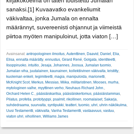
kirjakokoelma on täten todistettu Jumalan
sanaksi.[1] Kuvaavatko evankeliumit
väkivaltaa, jonka Jumala on ennalta
määrännyt, suvereenisti ohjannut ja viimeistä
piirtoa myöten manipuloinut, jotta viaton […]
Avainsanat:
antropologinen ilmoitus
,
Autenttinen
,
Daavid
,
Daniel
,
Elia
,
Elisa
,
ennalta määrätty
,
ennustus
,
Girard René
,
Golgata
,
identiteetti
,
Iisoppiruoko
,
intuitio
,
Jesaja
,
Johannes
,
Joosua
,
Jumalan tuomio
,
Jumalan viha
,
juutalainen
,
kaunainen
,
kollektiivinen väkivalta
,
kristitty
,
kuoleman enkeli
,
legimiteetti
,
magia
,
manipuloida
,
marionetti
,
McKnight Scot
,
Merkus
,
Messias
,
Miika
,
militaristinen
,
Mooses
,
murha
,
mytologinen valhe
,
myyttinen verho
,
Neuhaus Richard John.
,
Orchard Helen C.
,
pääsiäiskaritsa
,
pääsiäiskertomus
,
pääsiäislammas
,
Pilatus
,
profetia
,
prototyyppi
,
psalmit
,
rikollinen
,
roomalaiset
,
Sakarja
,
suhdedraama
,
suurvalta
,
syntipukki
,
teatteri
,
tuomio
,
uhri
,
uhrin näkökulma
,
Uusi Testamentti
,
väkivalta
,
Vanha Testamentti
,
vastaavuus
,
vastuu
,
viaton uhri
,
vihollinen
,
Williams James