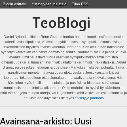
Blogin esittely
Ystävyyden Majatalo
Tilaa RSS
TeoBlogi
Daniel Nylund esittelee René Girardin teoriaa halun mimeettisestä luonteesta,
kateellisesta kilpailusta, väkivallan pyhittämisestä, syntipukkimekanismista ja
uskonnollisten myyttien tavasta vaientaa uhrin ääni. Sen avulla hän tarkastelee
pyhitetyn väkivallan vähittäistä demytologisointia Raamatun sivuilla ja sitä, kuinka
evankeliumit paljastavat uhria vaativan syntipukkimekanismin ihmisten
ominaisuudeksi ja Jumalan täysin väkivallattomaksi ihmisten rakastajaksi. Daniel
dramatisoi Jeesuksen elämän ja opetuksen Markuksen tekstien pohjalta. Tämä
narratiivinen menetelmä avaa uusia ulottuvuuksia Jeesuksesta ja kritisoi
teologiaa, joka edelleen pitää Jumalaa uhria vaativana ja väkivaltaisena. Hän
käsittelee myös kristikunnan sotaisaa ja pasifistista historiaa, sekä omaa
kompleksisen uhritietoista aikaamme. Onko mahdollista hylätä hylkääminen ja
elää elämää joka ei tuota uhreja, vai kuljemmeko kohti väkivallan eskaloitumista ja
lopullista apokalypsiä? Lue myös
esittely
ja
johdanto
.
Avainsana-arkisto:
Uusi