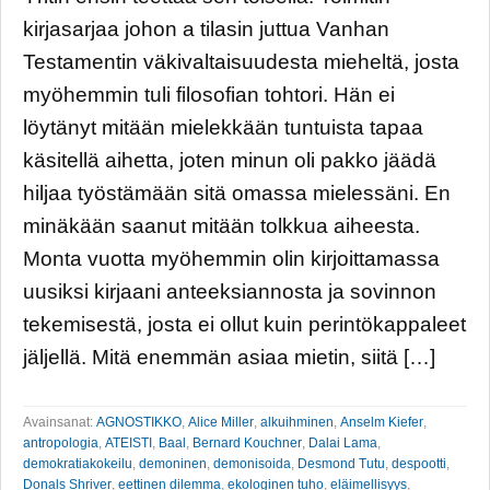
kirjasarjaa johon a tilasin juttua Vanhan
Testamentin väkivaltaisuudesta mieheltä, josta
myöhemmin tuli filosofian tohtori. Hän ei
löytänyt mitään mielekkään tuntuista tapaa
käsitellä aihetta, joten minun oli pakko jäädä
hiljaa työstämään sitä omassa mielessäni. En
minäkään saanut mitään tolkkua aiheesta.
Monta vuotta myöhemmin olin kirjoittamassa
uusiksi kirjaani anteeksiannosta ja sovinnon
tekemisestä, josta ei ollut kuin perintökappaleet
jäljellä. Mitä enemmän asiaa mietin, siitä […]
Avainsanat:
AGNOSTIKKO
,
Alice Miller
,
alkuihminen
,
Anselm Kiefer
,
antropologia
,
ATEISTI
,
Baal
,
Bernard Kouchner
,
Dalai Lama
,
demokratiakokeilu
,
demoninen
,
demonisoida
,
Desmond Tutu
,
despootti
,
Donals Shriver
,
eettinen dilemma
,
ekologinen tuho
,
eläimellisyys
,