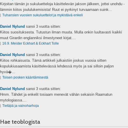
Kirjoitan tämän jo sukuluetteloja käsittelevän jakson jälkeen, jottei unohdu -
lämmin kiitos joululukemisista! Ruut ei pyrkinyt turvaamaan suink...
⌊
Tuhansien vuosien sukuluettelot ja mykistävä enkeli
Daniel Nylund
sanoi
3 vuotta sitten:
Kiitos suosituksesta. Tutustun ilman muuta. Mulla onkin luultavasti kaikki
muut Girardin englanniksi ilmestyneet kirjat....
⌊
16.9. Meister Eckhart & Eckhart Tolle
Daniel Nylund
sanoi
3 vuotta sitten:
Kiitos rohkaisusta. Tämä artikkeli julkaistiin joskus vuosia sitten
kopulukiusaamista käsittelevässä lehdessä myös ja sai silloin paljon
hyvä�...
⌊
Toisen posken kääntämisestä
Daniel Nylund
sanoi
3 vuotta sitten:
Hmm. Tähdet ja enkelit tosiaam menevät vähän sekaisin Raamatun
mytologiassa....
⌊
Tietäjiä ja vainoharhoja
Hae teoblogista