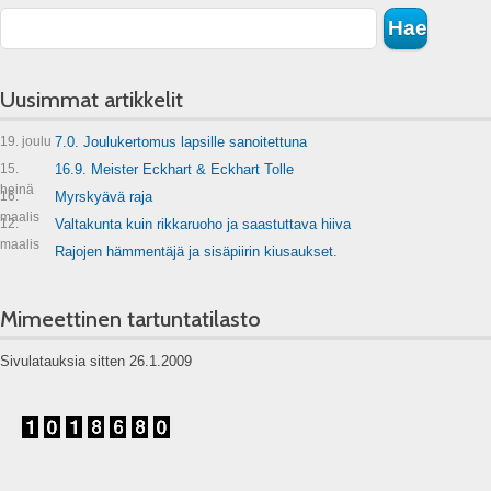
Uusimmat artikkelit
19. joulu
7.0. Joulukertomus lapsille sanoitettuna
15.
16.9. Meister Eckhart & Eckhart Tolle
heinä
16.
Myrskyävä raja
maalis
12.
Valtakunta kuin rikkaruoho ja saastuttava hiiva
maalis
Rajojen hämmentäjä ja sisäpiirin kiusaukset.
Mimeettinen tartuntatilasto
Sivulatauksia sitten 26.1.2009