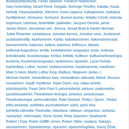
feodaaliyhteiskunta
,
Finlan Stephen
,
Friedrich Nietzschen
,
Gary Greenberg
,
Girard René
,
Golgata
,
Gorringe Timothy
,
hakattu
,
hauta
,
helvetti
,
Heprealaiskirje
,
Hitchens
,
homo sapiens
,
hylkääminen
,
hylkäävä
,
hyvittäminen
,
ihmisarvo
,
ihmisuhri
,
Ikuinen tuomio
,
Imitatio Christi
,
imitoida
,
imperiumi
,
isänmaa
,
itsekritiikki
,
jääkiekko
,
Jacques Derrida
,
jahve
,
James Alison
,
Jeesuksen veri
,
Jehova
,
Jersak Brad & Hardin Michael
,
Jukka Relander
,
jumalakuva
,
Jumalan kunnia
,
Jumalan raivo
,
Juutalaiset
,
juutalaiskristitty
,
kääntyminen
,
Kaifas
,
kaksikasvoinen
,
kaksinaismoraali
,
kansanmurha
,
katarssis
,
kateus
,
katumus
,
kiitllisuus
,
kilpailu
,
kirkkoisä Augustinus
,
kirottu
,
Kollektiivinen rangaistus
,
kosto
,
kotimaa
,
kotiväkivalta
,
koulukiusaaja
,
Kristus
,
kritiikki
,
kulttuuri
,
kulttuuriantropologia
,
kuolema
,
Kuolemanrangaistus
,
lankeemus
,
lapsiuhri
,
Lazar Puhalo
,
lophduttaja
,
Luther
,
luuseri
,
lynkkausvimma
,
maailmansota
,
maallinen
,
Mark S Heim
,
Martin Luther King
,
Matteus
,
Megivern James J
,
Michael Hardin
,
mimeettinen halu
,
mimeettinen väkivalta
,
Molok
,
Mooses
,
moraalinen
,
myytti
,
myyttinen
,
Nigel Davis
,
osa
,
ostaa verellä
,
pääsiäisjuhla
,
Paavi John Paul II
,
pahoinpitelijä
,
pahuus
,
pakkomielle
,
paradoksaalinen
,
Pelastuksen teologia
,
pelastus
,
pelastusoppi
,
Pelastusteologia
,
perheväkivalta
,
Peter Abelard
,
Philip L Quinn.
,
Pietari
,
pitkä perjantai
,
politiikka
,
puolustaminen
,
pyhä
,
pyhä viha
,
pyhitetty väkivalta
,
Raamattu
,
rakastava
,
rakkaus
,
rangaistus
,
rankaisu
,
rauhantyö
,
reformaatio
,
Rene Girard
,
Risto Saarinen
,
ritualisointi
,
Robert J Daly
,
Robin Griffith-Jones
,
Ruben Stiller
,
saatana
,
Sakarja
,
seuraaminen
,
Sijaiskärsimys
,
sijaisuhri
,
sijaisuhrilogiikka
,
Slavoj Žižek
,