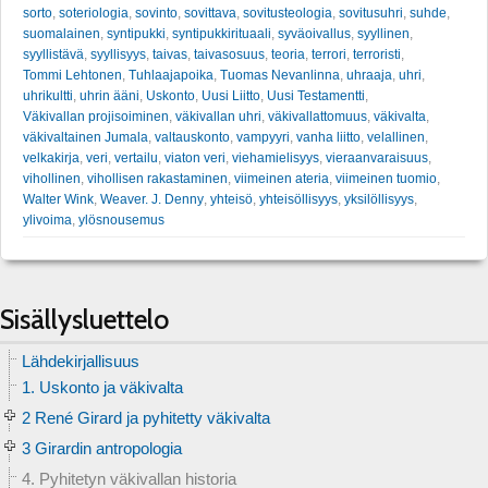
sorto
,
soteriologia
,
sovinto
,
sovittava
,
sovitusteologia
,
sovitusuhri
,
suhde
,
suomalainen
,
syntipukki
,
syntipukkirituaali
,
syväoivallus
,
syyllinen
,
syyllistävä
,
syyllisyys
,
taivas
,
taivasosuus
,
teoria
,
terrori
,
terroristi
,
Tommi Lehtonen
,
Tuhlaajapoika
,
Tuomas Nevanlinna
,
uhraaja
,
uhri
,
uhrikultti
,
uhrin ääni
,
Uskonto
,
Uusi Liitto
,
Uusi Testamentti
,
Väkivallan projisoiminen
,
väkivallan uhri
,
väkivallattomuus
,
väkivalta
,
väkivaltainen Jumala
,
valtauskonto
,
vampyyri
,
vanha liitto
,
velallinen
,
velkakirja
,
veri
,
vertailu
,
viaton veri
,
viehamielisyys
,
vieraanvaraisuus
,
vihollinen
,
vihollisen rakastaminen
,
viimeinen ateria
,
viimeinen tuomio
,
Walter Wink
,
Weaver. J. Denny
,
yhteisö
,
yhteisöllisyys
,
yksilöllisyys
,
ylivoima
,
ylösnousemus
Sisällysluettelo
Lähdekirjallisuus
1. Uskonto ja väkivalta
2 René Girard ja pyhitetty väkivalta
3 Girardin antropologia
4. Pyhitetyn väkivallan historia