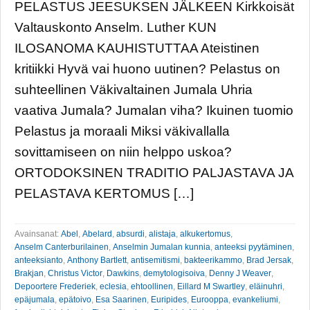
PELASTUS JEESUKSEN JÄLKEEN Kirkkoisät
Valtauskonto Anselm. Luther KUN
ILOSANOMA KAUHISTUTTAA Ateistinen
kritiikki Hyvä vai huono uutinen? Pelastus on
suhteellinen Väkivaltainen Jumala Uhria
vaativa Jumala? Jumalan viha? Ikuinen tuomio
Pelastus ja moraali Miksi väkivallalla
sovittamiseen on niin helppo uskoa?
ORTODOKSINEN TRADITIO PALJASTAVA JA
PELASTAVA KERTOMUS […]
Avainsanat:
Abel
,
Abelard
,
absurdi
,
alistaja
,
alkukertomus
,
Anselm Canterburilainen
,
Anselmin Jumalan kunnia
,
anteeksi pyytäminen
,
anteeksianto
,
Anthony Bartlett
,
antisemitismi
,
bakteerikammo
,
Brad Jersak
,
Brakjan
,
Christus Victor
,
Dawkins
,
demytologisoiva
,
Denny J Weaver
,
Depoortere Frederiek
,
eclesia
,
ehtoollinen
,
Eillard M Swartley
,
eläinuhri
,
epäjumala
,
epätoivo
,
Esa Saarinen
,
Euripides
,
Eurooppa
,
evankeliumi
,