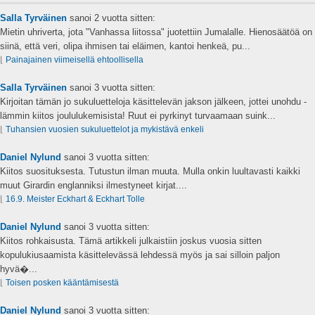
Salla Tyrväinen
sanoi
2 vuotta sitten:
Mietin uhriverta, jota "Vanhassa liitossa" juotettiin Jumalalle. Hienosäätöä on
siinä, että veri, olipa ihmisen tai eläimen, kantoi henkeä, pu...
⌊
Painajainen viimeisellä ehtoollisella
Salla Tyrväinen
sanoi
3 vuotta sitten:
Kirjoitan tämän jo sukuluetteloja käsittelevän jakson jälkeen, jottei unohdu -
lämmin kiitos joululukemisista! Ruut ei pyrkinyt turvaamaan suink...
⌊
Tuhansien vuosien sukuluettelot ja mykistävä enkeli
Daniel Nylund
sanoi
3 vuotta sitten:
Kiitos suosituksesta. Tutustun ilman muuta. Mulla onkin luultavasti kaikki
muut Girardin englanniksi ilmestyneet kirjat....
⌊
16.9. Meister Eckhart & Eckhart Tolle
Daniel Nylund
sanoi
3 vuotta sitten:
Kiitos rohkaisusta. Tämä artikkeli julkaistiin joskus vuosia sitten
kopulukiusaamista käsittelevässä lehdessä myös ja sai silloin paljon
hyvä�...
⌊
Toisen posken kääntämisestä
Daniel Nylund
sanoi
3 vuotta sitten: