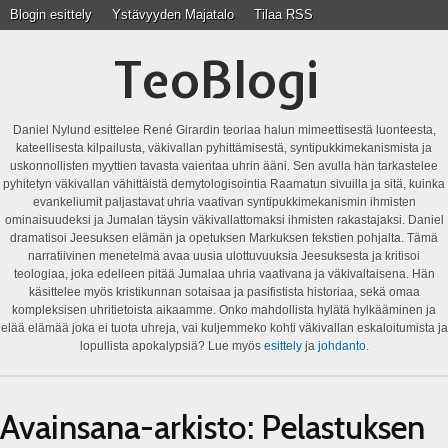
Blogin esittely
Ystävyyden Majatalo
Tilaa RSS
TeoBlogi
Daniel Nylund esittelee René Girardin teoriaa halun mimeettisestä luonteesta,
kateellisesta kilpailusta, väkivallan pyhittämisestä, syntipukkimekanismista ja
uskonnollisten myyttien tavasta vaientaa uhrin ääni. Sen avulla hän tarkastelee
pyhitetyn väkivallan vähittäistä demytologisointia Raamatun sivuilla ja sitä, kuinka
evankeliumit paljastavat uhria vaativan syntipukkimekanismin ihmisten
ominaisuudeksi ja Jumalan täysin väkivallattomaksi ihmisten rakastajaksi. Daniel
dramatisoi Jeesuksen elämän ja opetuksen Markuksen tekstien pohjalta. Tämä
narratiivinen menetelmä avaa uusia ulottuvuuksia Jeesuksesta ja kritisoi
teologiaa, joka edelleen pitää Jumalaa uhria vaativana ja väkivaltaisena. Hän
käsittelee myös kristikunnan sotaisaa ja pasifistista historiaa, sekä omaa
kompleksisen uhritietoista aikaamme. Onko mahdollista hylätä hylkääminen ja
elää elämää joka ei tuota uhreja, vai kuljemmeko kohti väkivallan eskaloitumista ja
lopullista apokalypsiä? Lue myös
esittely
ja
johdanto
.
Avainsana-arkisto:
Pelastuksen