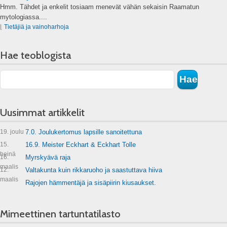
Hmm. Tähdet ja enkelit tosiaam menevät vähän sekaisin Raamatun
mytologiassa....
⌊
Tietäjiä ja vainoharhoja
Hae teoblogista
Uusimmat artikkelit
19. joulu
7.0. Joulukertomus lapsille sanoitettuna
15.
16.9. Meister Eckhart & Eckhart Tolle
heinä
16.
Myrskyävä raja
maalis
12.
Valtakunta kuin rikkaruoho ja saastuttava hiiva
maalis
Rajojen hämmentäjä ja sisäpiirin kiusaukset.
Mimeettinen tartuntatilasto