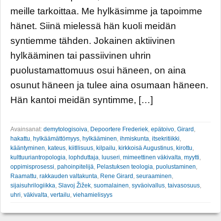
meille tarkoittaa. Me hylkäsimme ja tapoimme
hänet. Siinä mielessä hän kuoli meidän
syntiemme tähden. Jokainen aktiivinen
hylkääminen tai passiivinen uhrin
puolustamattomuus osui häneen, on aina
osunut häneen ja tulee aina osumaan häneen.
Hän kantoi meidän syntimme, […]
Avainsanat:
demytologisoiva
,
Depoortere Frederiek
,
epätoivo
,
Girard
,
hakattu
,
hylkäämättömyys
,
hylkääminen
,
ihmiskunta
,
itsekritiikki
,
kääntyminen
,
kateus
,
kiitllisuus
,
kilpailu
,
kirkkoisä Augustinus
,
kirottu
,
kulttuuriantropologia
,
lophduttaja
,
luuseri
,
mimeettinen väkivalta
,
myytti
,
oppimisprosessi
,
pahoinpitelijä
,
Pelastuksen teologia
,
puolustaminen
,
Raamattu
,
rakkauden valtakunta
,
Rene Girard
,
seuraaminen
,
sijaisuhrilogiikka
,
Slavoj Žižek
,
suomalainen
,
syväoivallus
,
taivasosuus
,
uhri
,
väkivalta
,
vertailu
,
viehamielisyys