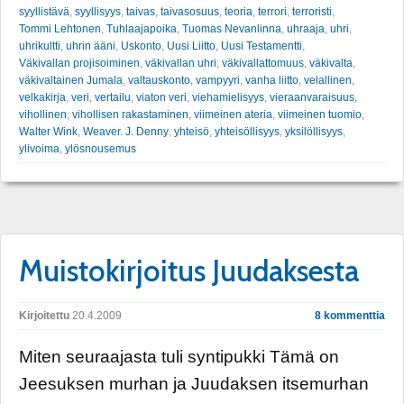
syyllistävä
,
syyllisyys
,
taivas
,
taivasosuus
,
teoria
,
terrori
,
terroristi
,
Tommi Lehtonen
,
Tuhlaajapoika
,
Tuomas Nevanlinna
,
uhraaja
,
uhri
,
uhrikultti
,
uhrin ääni
,
Uskonto
,
Uusi Liitto
,
Uusi Testamentti
,
Väkivallan projisoiminen
,
väkivallan uhri
,
väkivallattomuus
,
väkivalta
,
väkivaltainen Jumala
,
valtauskonto
,
vampyyri
,
vanha liitto
,
velallinen
,
velkakirja
,
veri
,
vertailu
,
viaton veri
,
viehamielisyys
,
vieraanvaraisuus
,
vihollinen
,
vihollisen rakastaminen
,
viimeinen ateria
,
viimeinen tuomio
,
Walter Wink
,
Weaver. J. Denny
,
yhteisö
,
yhteisöllisyys
,
yksilöllisyys
,
ylivoima
,
ylösnousemus
Muistokirjoitus Juudaksesta
Kirjoitettu
20.4.2009
8 kommenttia
Miten seuraajasta tuli syntipukki Tämä on
Jeesuksen murhan ja Juudaksen itsemurhan