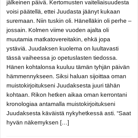
jälkeinen päivä. Kertomusten vaiteliaisuudesta
voisi päätellä, ettei Juudasta jäänyt kukaan
suremaan. Niin tuskin oli. Hänelläkin oli perhe –
jossain. Kolmen viime vuoden ajalta oli
muutamia matkatovereitakin, ehkä jopa
ystäviä. Juudaksen kuolema on luultavasti
tässä vaiheessa jo opetuslasten tiedossa.
Hänen kohtalonsa kuuluu tämän tyhjän päivän
hämmennykseen. Siksi haluan sijoittaa oman
muistokirjoitukseni Juudaksesta juuri tähän
kohtaan. Rikon hetken aikaa oman kerrontani
kronologiaa antamalla muistokirjoitukseni
Juudaksesta käväistä nykyhetkessä asti. “Saat
hyvän näkemyksen […]