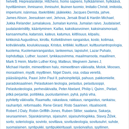
helvetti
,
Heprealaiskirje
,
Hitchens
,
homo sapiens
,
hylkääminen
,
hylkäävä
,
hyvittäminen
,
ihmisarvo
,
ihmisuhri
,
Ikuinen tuomio
,
Imitatio Christi
,
imitoida
,
imperiumi
,
isänmaa
,
itsekritiikki
,
jääkiekko
,
Jacques Derrida
,
jahve
,
James Alison
,
Jeesuksen veri
,
Jehova
,
Jersak Brad & Hardin Michael
,
Jukka Relander
,
jumalakuva
,
Jumalan kunnia
,
Jumalan raivo
,
Juutalaiset
,
juutalaiskristitty
,
kääntyminen
,
Kaifas
,
kaksikasvoinen
,
kaksinaismoraali
,
kansanmurha
,
katarssis
,
kateus
,
katumus
,
kiitllisuus
,
kilpailu
,
kirkkoisä Augustinus
,
kirottu
,
Kollektiivinen rangaistus
,
kosto
,
kotimaa
,
kotiväkivalta
,
koulukiusaaja
,
Kristus
,
kritiikki
,
kulttuuri
,
kulttuuriantropologia
,
kuolema
,
Kuolemanrangaistus
,
lankeemus
,
lapsiuhri
,
Lazar Puhalo
,
lophduttaja
,
Luther
,
luuseri
,
lynkkausvimma
,
maailmansota
,
maallinen
,
Mark S Heim
,
Martin Luther King
,
Matteus
,
Megivern James J
,
Michael Hardin
,
mimeettinen halu
,
mimeettinen väkivalta
,
Molok
,
Mooses
,
moraalinen
,
myytti
,
myyttinen
,
Nigel Davis
,
osa
,
ostaa verellä
,
pääsiäisjuhla
,
Paavi John Paul II
,
pahoinpitelijä
,
pahuus
,
pakkomielle
,
paradoksaalinen
,
Pelastuksen teologia
,
pelastus
,
pelastusoppi
,
Pelastusteologia
,
perheväkivalta
,
Peter Abelard
,
Philip L Quinn.
,
Pietari
,
pitkä perjantai
,
politiikka
,
puolustaminen
,
pyhä
,
pyhä viha
,
pyhitetty väkivalta
,
Raamattu
,
rakastava
,
rakkaus
,
rangaistus
,
rankaisu
,
rauhantyö
,
reformaatio
,
Rene Girard
,
Risto Saarinen
,
ritualisointi
,
Robert J Daly
,
Robin Griffith-Jones
,
Ruben Stiller
,
saatana
,
Sakarja
,
seuraaminen
,
Sijaiskärsimys
,
sijaisuhri
,
sijaisuhrilogiikka
,
Slavoj Žižek
,
sorto
,
soteriologia
,
sovinto
,
sovittava
,
sovitusteologia
,
sovitusuhri
,
suhde
,
suomalainen
,
syntipukki
,
syntipukkirituaali
,
syväoivallus
,
syyllinen
,