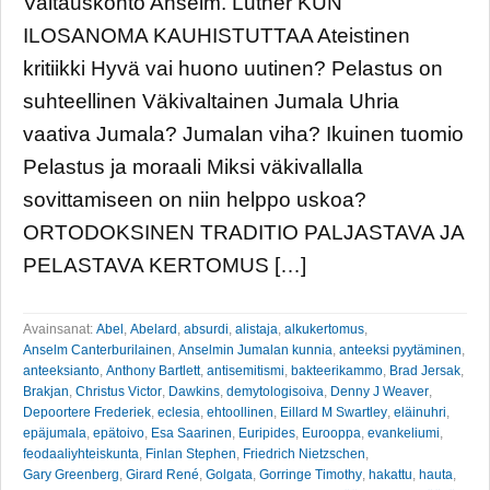
Valtauskonto Anselm. Luther KUN
ILOSANOMA KAUHISTUTTAA Ateistinen
kritiikki Hyvä vai huono uutinen? Pelastus on
suhteellinen Väkivaltainen Jumala Uhria
vaativa Jumala? Jumalan viha? Ikuinen tuomio
Pelastus ja moraali Miksi väkivallalla
sovittamiseen on niin helppo uskoa?
ORTODOKSINEN TRADITIO PALJASTAVA JA
PELASTAVA KERTOMUS […]
Avainsanat:
Abel
,
Abelard
,
absurdi
,
alistaja
,
alkukertomus
,
Anselm Canterburilainen
,
Anselmin Jumalan kunnia
,
anteeksi pyytäminen
,
anteeksianto
,
Anthony Bartlett
,
antisemitismi
,
bakteerikammo
,
Brad Jersak
,
Brakjan
,
Christus Victor
,
Dawkins
,
demytologisoiva
,
Denny J Weaver
,
Depoortere Frederiek
,
eclesia
,
ehtoollinen
,
Eillard M Swartley
,
eläinuhri
,
epäjumala
,
epätoivo
,
Esa Saarinen
,
Euripides
,
Eurooppa
,
evankeliumi
,
feodaaliyhteiskunta
,
Finlan Stephen
,
Friedrich Nietzschen
,
Gary Greenberg
,
Girard René
,
Golgata
,
Gorringe Timothy
,
hakattu
,
hauta
,