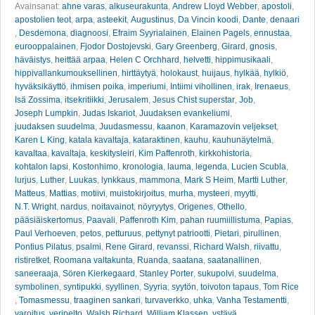
Avainsanat:
ahne varas
,
alkuseurakunta
,
Andrew Lloyd Webber
,
apostoli
,
apostolien teot
,
arpa
,
asteekit
,
Augustinus
,
Da Vincin koodi
,
Dante
,
denaari
,
Desdemona
,
diagnoosi
,
Efraim Syyrialainen
,
Elainen Pagels
,
ennustaa
,
eurooppalainen
,
Fjodor Dostojevski
,
Gary Greenberg
,
Girard
,
gnosis
,
häväistys
,
heittää arpaa
,
Helen C Orchhard
,
helvetti
,
hippimusikaali
,
hippivallankumouksellinen
,
hirttäytyä
,
holokaust
,
huijaus
,
hylkää
,
hylkiö
,
hyväksikäyttö
,
ihmisen poika
,
imperiumi
,
Intiimi vihollinen
,
irak
,
Irenaeus
,
Isä Zossima
,
itsekritiikki
,
Jerusalem
,
Jesus Chist superstar
,
Job
,
Joseph Lumpkin
,
Judas Iskariot
,
Juudaksen evankeliumi
,
juudaksen suudelma
,
Juudasmessu
,
kaanon
,
Karamazovin veljekset
,
Karen L King
,
katala kavaltaja
,
kataraktinen
,
kauhu
,
kauhunäytelmä
,
kavaltaa
,
kavaltaja
,
keskitysleiri
,
Kim Paffenroth
,
kirkkohistoria
,
kohtalon lapsi
,
Kostonhimo
,
kronologia
,
lauma
,
legenda
,
Lucien Scubla
,
lurjus
,
Luther
,
Luukas
,
lynkkaus
,
mammona
,
Mark S Heim
,
Martti Luther
,
Matteus
,
Mattias
,
motiivi
,
muistokirjoitus
,
murha
,
mysteeri
,
myytti
,
N.T. Wright
,
nardus
,
noitavainot
,
nöyryytys
,
Origenes
,
Othello
,
pääsiäiskertomus
,
Paavali
,
Paffenroth Kim
,
pahan ruumiillistuma
,
Papias
,
Paul Verhoeven
,
petos
,
petturuus
,
pettynyt patriootti
,
Pietari
,
pirullinen
,
Pontius Pilatus
,
psalmi
,
Rene Girard
,
revanssi
,
Richard Walsh
,
riivattu
,
ristiretket
,
Roomana valtakunta
,
Ruanda
,
saatana
,
saatanallinen
,
saneeraaja
,
Sören Kierkegaard
,
Stanley Porter
,
sukupolvi
,
suudelma
,
symbolinen
,
syntipukki
,
syyllinen
,
Syyria
,
syytön
,
toivoton tapaus
,
Tom Rice
,
Tomasmessu
,
traaginen sankari
,
turvaverkko
,
uhka
,
Vanha Testamentti
,
varoitus
,
veripelto
,
Walsh Richard
,
William Klassen
,
ystävä