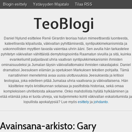
Blogin esittely
Ystävyyden Majatalo
Tilaa RSS
TeoBlogi
Daniel Nylund esittelee René Girardin teoriaa halun mimeettisestä luonteesta,
kateellisesta kilpailusta, väkivallan pyhittämisestä, syntipukkimekanismista ja
uskonnollisten myyttien tavasta vaientaa uhrin ääni. Sen avulla hän tarkastelee
pyhitetyn väkivallan vähittäistä demytologisointia Raamatun sivuilla ja sitä, kuinka
evankeliumit paljastavat uhria vaativan syntipukkimekanismin ihmisten
ominaisuudeksi ja Jumalan täysin väkivallattomaksi ihmisten rakastajaksi. Daniel
dramatisoi Jeesuksen elämän ja opetuksen Markuksen tekstien pohjalta. Tämä
narratiivinen menetelmä avaa uusia ulottuvuuksia Jeesuksesta ja kritisoi
teologiaa, joka edelleen pitää Jumalaa uhria vaativana ja väkivaltaisena. Hän
käsittelee myös kristikunnan sotaisaa ja pasifistista historiaa, sekä omaa
kompleksisen uhritietoista aikaamme. Onko mahdollista hylätä hylkääminen ja
elää elämää joka ei tuota uhreja, vai kuljemmeko kohti väkivallan eskaloitumista ja
lopullista apokalypsiä? Lue myös
esittely
ja
johdanto
.
Avainsana-arkisto:
Gary