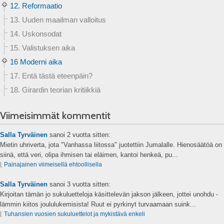
12. Reformaatio
13. Uuden maailman valloitus
14. Uskonsodat
15. Valistuksen aika
16 Moderni aika
17. Entä tästä eteenpäin?
18. Girardin teorian kritiikkiä
Viimeisimmät kommentit
Salla Tyrväinen
sanoi
2 vuotta sitten:
Mietin uhriverta, jota "Vanhassa liitossa" juotettiin Jumalalle. Hienosäätöä on
siinä, että veri, olipa ihmisen tai eläimen, kantoi henkeä, pu...
⌊
Painajainen viimeisellä ehtoollisella
Salla Tyrväinen
sanoi
3 vuotta sitten:
Kirjoitan tämän jo sukuluetteloja käsittelevän jakson jälkeen, jottei unohdu -
lämmin kiitos joululukemisista! Ruut ei pyrkinyt turvaamaan suink...
⌊
Tuhansien vuosien sukuluettelot ja mykistävä enkeli