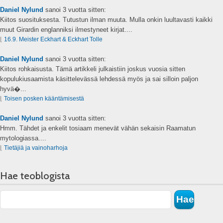
Daniel Nylund
sanoi
3 vuotta sitten:
Kiitos suosituksesta. Tutustun ilman muuta. Mulla onkin luultavasti kaikki
muut Girardin englanniksi ilmestyneet kirjat....
⌊
16.9. Meister Eckhart & Eckhart Tolle
Daniel Nylund
sanoi
3 vuotta sitten:
Kiitos rohkaisusta. Tämä artikkeli julkaistiin joskus vuosia sitten
kopulukiusaamista käsittelevässä lehdessä myös ja sai silloin paljon
hyvä�...
⌊
Toisen posken kääntämisestä
Daniel Nylund
sanoi
3 vuotta sitten:
Hmm. Tähdet ja enkelit tosiaam menevät vähän sekaisin Raamatun
mytologiassa....
⌊
Tietäjiä ja vainoharhoja
Hae teoblogista