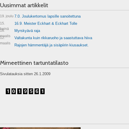
Uusimmat artikkelit
19. joulu
7.0. Joulukertomus lapsille sanoitettuna
15.
16.9. Meister Eckhart & Eckhart Tolle
heinä
16.
Myrskyävä raja
maalis
12.
Valtakunta kuin rikkaruoho ja saastuttava hiiva
maalis
Rajojen hämmentäjä ja sisäpiirin kiusaukset.
Mimeettinen tartuntatilasto
Sivulatauksia sitten 26.1.2009