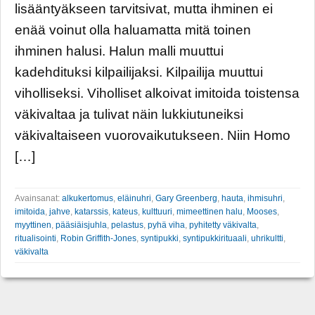
lisääntyäkseen tarvitsivat, mutta ihminen ei
enää voinut olla haluamatta mitä toinen
ihminen halusi. Halun malli muuttui
kadehdituksi kilpailijaksi. Kilpailija muuttui
viholliseksi. Viholliset alkoivat imitoida toistensa
väkivaltaa ja tulivat näin lukkiutuneiksi
väkivaltaiseen vuorovaikutukseen. Niin Homo
[…]
Avainsanat:
alkukertomus
,
eläinuhri
,
Gary Greenberg
,
hauta
,
ihmisuhri
,
imitoida
,
jahve
,
katarssis
,
kateus
,
kulttuuri
,
mimeettinen halu
,
Mooses
,
myyttinen
,
pääsiäisjuhla
,
pelastus
,
pyhä viha
,
pyhitetty väkivalta
,
ritualisointi
,
Robin Griffith-Jones
,
syntipukki
,
syntipukkirituaali
,
uhrikultti
,
väkivalta