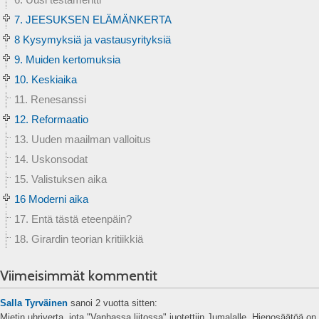
7. JEESUKSEN ELÄMÄNKERTA
8 Kysymyksiä ja vastausyrityksiä
9. Muiden kertomuksia
10. Keskiaika
11. Renesanssi
12. Reformaatio
13. Uuden maailman valloitus
14. Uskonsodat
15. Valistuksen aika
16 Moderni aika
17. Entä tästä eteenpäin?
18. Girardin teorian kritiikkiä
Viimeisimmät kommentit
Salla Tyrväinen
sanoi
2 vuotta sitten:
Mietin uhriverta, jota "Vanhassa liitossa" juotettiin Jumalalle. Hienosäätöä on