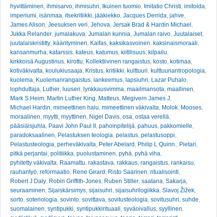
hyvittäminen
,
ihmisarvo
,
ihmisuhri
,
Ikuinen tuomio
,
Imitatio Christi
,
imitoida
,
imperiumi
,
isänmaa
,
itsekritiikki
,
jääkiekko
,
Jacques Derrida
,
jahve
,
James Alison
,
Jeesuksen veri
,
Jehova
,
Jersak Brad & Hardin Michael
,
Jukka Relander
,
jumalakuva
,
Jumalan kunnia
,
Jumalan raivo
,
Juutalaiset
,
juutalaiskristitty
,
kääntyminen
,
Kaifas
,
kaksikasvoinen
,
kaksinaismoraali
,
kansanmurha
,
katarssis
,
kateus
,
katumus
,
kiitllisuus
,
kilpailu
,
kirkkoisä Augustinus
,
kirottu
,
Kollektiivinen rangaistus
,
kosto
,
kotimaa
,
kotiväkivalta
,
koulukiusaaja
,
Kristus
,
kritiikki
,
kulttuuri
,
kulttuuriantropologia
,
kuolema
,
Kuolemanrangaistus
,
lankeemus
,
lapsiuhri
,
Lazar Puhalo
,
lophduttaja
,
Luther
,
luuseri
,
lynkkausvimma
,
maailmansota
,
maallinen
,
Mark S Heim
,
Martin Luther King
,
Matteus
,
Megivern James J
,
Michael Hardin
,
mimeettinen halu
,
mimeettinen väkivalta
,
Molok
,
Mooses
,
moraalinen
,
myytti
,
myyttinen
,
Nigel Davis
,
osa
,
ostaa verellä
,
pääsiäisjuhla
,
Paavi John Paul II
,
pahoinpitelijä
,
pahuus
,
pakkomielle
,
paradoksaalinen
,
Pelastuksen teologia
,
pelastus
,
pelastusoppi
,
Pelastusteologia
,
perheväkivalta
,
Peter Abelard
,
Philip L Quinn.
,
Pietari
,
pitkä perjantai
,
politiikka
,
puolustaminen
,
pyhä
,
pyhä viha
,
pyhitetty väkivalta
,
Raamattu
,
rakastava
,
rakkaus
,
rangaistus
,
rankaisu
,
rauhantyö
,
reformaatio
,
Rene Girard
,
Risto Saarinen
,
ritualisointi
,
Robert J Daly
,
Robin Griffith-Jones
,
Ruben Stiller
,
saatana
,
Sakarja
,
seuraaminen
,
Sijaiskärsimys
,
sijaisuhri
,
sijaisuhrilogiikka
,
Slavoj Žižek
,
sorto
,
soteriologia
,
sovinto
,
sovittava
,
sovitusteologia
,
sovitusuhri
,
suhde
,
suomalainen
,
syntipukki
,
syntipukkirituaali
,
syväoivallus
,
syyllinen
,