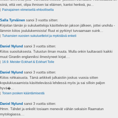
siinä, että veri, olipa ihmisen tai eläimen, kantoi henkeä, pu...
⌊
Painajainen viimeisellä ehtoollisella
Salla Tyrväinen
sanoi
3 vuotta sitten:
Kirjoitan tämän jo sukuluetteloja käsittelevän jakson jälkeen, jottei unohdu -
lämmin kiitos joululukemisista! Ruut ei pyrkinyt turvaamaan suink...
⌊
Tuhansien vuosien sukuluettelot ja mykistävä enkeli
Daniel Nylund
sanoi
3 vuotta sitten:
Kiitos suosituksesta. Tutustun ilman muuta. Mulla onkin luultavasti kaikki
muut Girardin englanniksi ilmestyneet kirjat....
⌊
16.9. Meister Eckhart & Eckhart Tolle
Daniel Nylund
sanoi
3 vuotta sitten:
Kiitos rohkaisusta. Tämä artikkeli julkaistiin joskus vuosia sitten
kopulukiusaamista käsittelevässä lehdessä myös ja sai silloin paljon
hyvä�...
⌊
Toisen posken kääntämisestä
Daniel Nylund
sanoi
3 vuotta sitten:
Hmm. Tähdet ja enkelit tosiaam menevät vähän sekaisin Raamatun
mytologiassa....