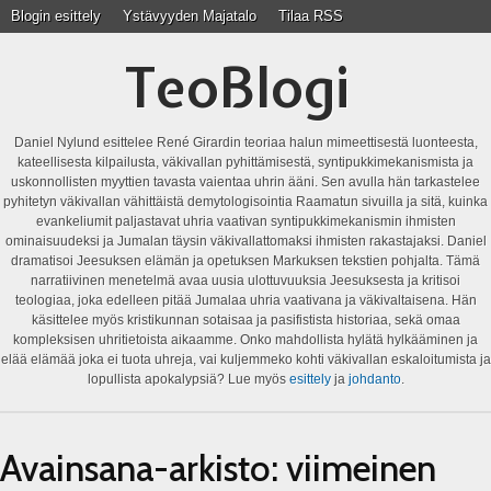
Blogin esittely
Ystävyyden Majatalo
Tilaa RSS
TeoBlogi
Daniel Nylund esittelee René Girardin teoriaa halun mimeettisestä luonteesta,
kateellisesta kilpailusta, väkivallan pyhittämisestä, syntipukkimekanismista ja
uskonnollisten myyttien tavasta vaientaa uhrin ääni. Sen avulla hän tarkastelee
pyhitetyn väkivallan vähittäistä demytologisointia Raamatun sivuilla ja sitä, kuinka
evankeliumit paljastavat uhria vaativan syntipukkimekanismin ihmisten
ominaisuudeksi ja Jumalan täysin väkivallattomaksi ihmisten rakastajaksi. Daniel
dramatisoi Jeesuksen elämän ja opetuksen Markuksen tekstien pohjalta. Tämä
narratiivinen menetelmä avaa uusia ulottuvuuksia Jeesuksesta ja kritisoi
teologiaa, joka edelleen pitää Jumalaa uhria vaativana ja väkivaltaisena. Hän
käsittelee myös kristikunnan sotaisaa ja pasifistista historiaa, sekä omaa
kompleksisen uhritietoista aikaamme. Onko mahdollista hylätä hylkääminen ja
elää elämää joka ei tuota uhreja, vai kuljemmeko kohti väkivallan eskaloitumista ja
lopullista apokalypsiä? Lue myös
esittely
ja
johdanto
.
Avainsana-arkisto:
viimeinen