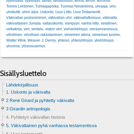
syyllistävä
,
syyllisyys
,
taivas
,
taivasosuus
,
teoria
,
terrori
,
terroristi
,
Tommi Lehtonen
,
Tuhlaajapoika
,
Tuomas Nevanlinna
,
uhraaja
,
uhri
,
uhrikultti
,
uhrin ääni
,
Uskonto
,
Uusi Liitto
,
Uusi Testamentti
,
Väkivallan projisoiminen
,
väkivallan uhri
,
väkivallattomuus
,
väkivalta
,
väkivaltainen Jumala
,
valtauskonto
,
vampyyri
,
vanha liitto
,
velallinen
,
velkakirja
,
veri
,
vertailu
,
viaton veri
,
viehamielisyys
,
vieraanvaraisuus
,
vihollinen
,
vihollisen rakastaminen
,
viimeinen ateria
,
viimeinen tuomio
,
Walter Wink
,
Weaver. J. Denny
,
yhteisö
,
yhteisöllisyys
,
yksilöllisyys
,
ylivoima
,
ylösnousemus
Sisällysluettelo
Lähdekirjallisuus
1. Uskonto ja väkivalta
2 René Girard ja pyhitetty väkivalta
3 Girardin antropologia
4. Pyhitetyn väkivallan historia
5. Väkivaltainen pyhä vanhassa testamentissa
6. Uusi testamentti