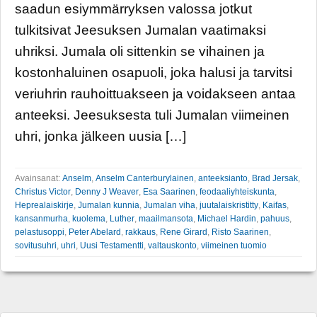
saadun esiymmärryksen valossa jotkut
tulkitsivat Jeesuksen Jumalan vaatimaksi
uhriksi. Jumala oli sittenkin se vihainen ja
kostonhaluinen osapuoli, joka halusi ja tarvitsi
veriuhrin rauhoittuakseen ja voidakseen antaa
anteeksi. Jeesuksesta tuli Jumalan viimeinen
uhri, jonka jälkeen uusia […]
Avainsanat:
Anselm
,
Anselm Canterburylainen
,
anteeksianto
,
Brad Jersak
,
Christus Victor
,
Denny J Weaver
,
Esa Saarinen
,
feodaaliyhteiskunta
,
Heprealaiskirje
,
Jumalan kunnia
,
Jumalan viha
,
juutalaiskristitty
,
Kaifas
,
kansanmurha
,
kuolema
,
Luther
,
maailmansota
,
Michael Hardin
,
pahuus
,
pelastusoppi
,
Peter Abelard
,
rakkaus
,
Rene Girard
,
Risto Saarinen
,
sovitusuhri
,
uhri
,
Uusi Testamentti
,
valtauskonto
,
viimeinen tuomio