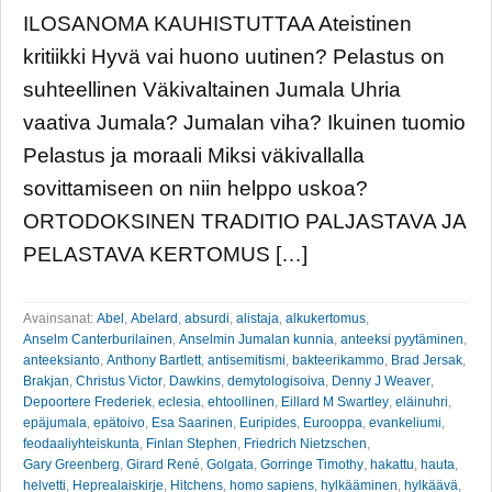
ILOSANOMA KAUHISTUTTAA Ateistinen
kritiikki Hyvä vai huono uutinen? Pelastus on
suhteellinen Väkivaltainen Jumala Uhria
vaativa Jumala? Jumalan viha? Ikuinen tuomio
Pelastus ja moraali Miksi väkivallalla
sovittamiseen on niin helppo uskoa?
ORTODOKSINEN TRADITIO PALJASTAVA JA
PELASTAVA KERTOMUS […]
Avainsanat:
Abel
,
Abelard
,
absurdi
,
alistaja
,
alkukertomus
,
Anselm Canterburilainen
,
Anselmin Jumalan kunnia
,
anteeksi pyytäminen
,
anteeksianto
,
Anthony Bartlett
,
antisemitismi
,
bakteerikammo
,
Brad Jersak
,
Brakjan
,
Christus Victor
,
Dawkins
,
demytologisoiva
,
Denny J Weaver
,
Depoortere Frederiek
,
eclesia
,
ehtoollinen
,
Eillard M Swartley
,
eläinuhri
,
epäjumala
,
epätoivo
,
Esa Saarinen
,
Euripides
,
Eurooppa
,
evankeliumi
,
feodaaliyhteiskunta
,
Finlan Stephen
,
Friedrich Nietzschen
,
Gary Greenberg
,
Girard René
,
Golgata
,
Gorringe Timothy
,
hakattu
,
hauta
,
helvetti
,
Heprealaiskirje
,
Hitchens
,
homo sapiens
,
hylkääminen
,
hylkäävä
,