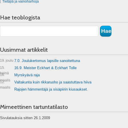
⌊
Tietäjiä ja vainoharhoja
Hae teoblogista
Uusimmat artikkelit
19. joulu
7.0. Joulukertomus lapsille sanoitettuna
15.
16.9. Meister Eckhart & Eckhart Tolle
heinä
16.
Myrskyävä raja
maalis
12.
Valtakunta kuin rikkaruoho ja saastuttava hiiva
maalis
Rajojen hämmentäjä ja sisäpiirin kiusaukset.
Mimeettinen tartuntatilasto
Sivulatauksia sitten 26.1.2009