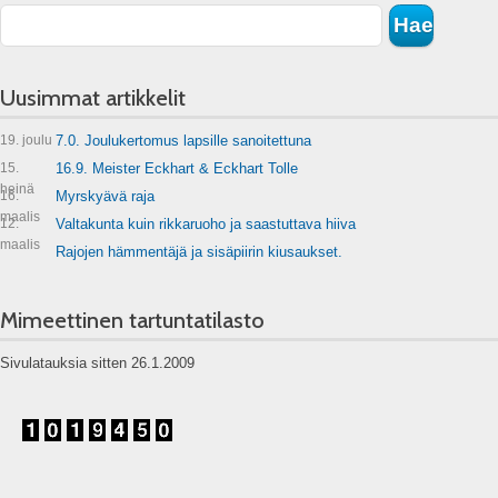
Uusimmat artikkelit
19. joulu
7.0. Joulukertomus lapsille sanoitettuna
15.
16.9. Meister Eckhart & Eckhart Tolle
heinä
16.
Myrskyävä raja
maalis
12.
Valtakunta kuin rikkaruoho ja saastuttava hiiva
maalis
Rajojen hämmentäjä ja sisäpiirin kiusaukset.
Mimeettinen tartuntatilasto
Sivulatauksia sitten 26.1.2009