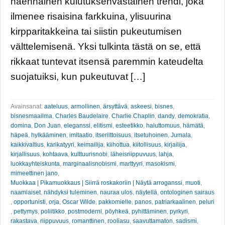
näennäinen kulutuksenvastainen trendi, joka
ilmenee risaisina farkkuina, ylisuurina
kirpparitakkeina tai siistin pukeutumisen
välttelemisenä. Yksi tulkinta tästä on se, että
rikkaat tuntevat itsensä paremmin kateudelta
suojatuiksi, kun pukeutuvat […]
Avainsanat:
aateluus
,
armollinen
,
ärsyttävä
,
askeesi
,
bisnes
,
bisnesmaailma
,
Charles Baudelaire
,
Charlie Chaplin
,
dandy
,
demokratia
,
domina
,
Don Juan
,
eleganssi
,
elitismi
,
esteetikko
,
haluttomuus
,
hämätä
,
häpeä
,
hylkääminen
,
imitaatio
,
itseriittoisuus
,
itsetuhoinen
,
Jumala
,
kaikkivaltius
,
karikatyyri
,
keimailija
,
kiihottua
,
kiitollisuus
,
kirjailija
,
kirjallisuus
,
kohtaava
,
kulttuurisnobi
,
läheisriippuvuus
,
lahja
,
luokkayhteiskunta
,
marginaalisnobismi
,
marttyyri
,
masokismi
,
mimeettinen jano
,
Muokkaa | Pikamuokkaus | Siirrä roskakoriin | Näytä arroganssi
,
muoti
,
naamiaiset
,
nähdyksi tuleminen
,
nauraa ulos
,
näytellä
,
ontologinen sairaus
,
opportunisti
,
orja
,
Oscar Wilde
,
pakkomielle
,
panos
,
patriarkaalinen
,
peluri
,
pettymys
,
poliitikko
,
postmoderni
,
pöyhkeä
,
pyhittäminen
,
pyrkyri
,
rakastava
,
riippuvuus
,
romanttinen
,
rooliasu
,
saavuttamaton
,
sadismi
,