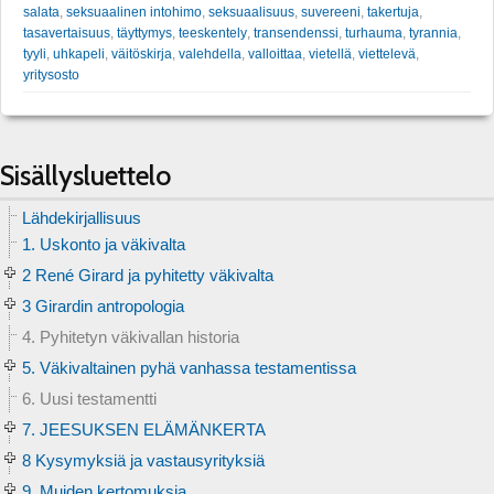
salata
,
seksuaalinen intohimo
,
seksuaalisuus
,
suvereeni
,
takertuja
,
tasavertaisuus
,
täyttymys
,
teeskentely
,
transendenssi
,
turhauma
,
tyrannia
,
tyyli
,
uhkapeli
,
väitöskirja
,
valehdella
,
valloittaa
,
vietellä
,
viettelevä
,
yritysosto
Sisällysluettelo
Lähdekirjallisuus
1. Uskonto ja väkivalta
2 René Girard ja pyhitetty väkivalta
3 Girardin antropologia
4. Pyhitetyn väkivallan historia
5. Väkivaltainen pyhä vanhassa testamentissa
6. Uusi testamentti
7. JEESUKSEN ELÄMÄNKERTA
8 Kysymyksiä ja vastausyrityksiä
9. Muiden kertomuksia