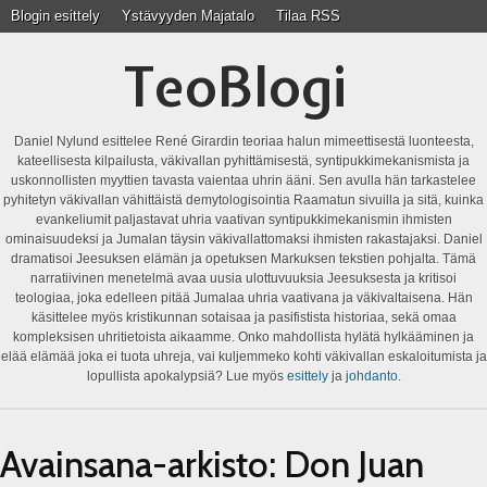
Blogin esittely
Ystävyyden Majatalo
Tilaa RSS
TeoBlogi
Daniel Nylund esittelee René Girardin teoriaa halun mimeettisestä luonteesta,
kateellisesta kilpailusta, väkivallan pyhittämisestä, syntipukkimekanismista ja
uskonnollisten myyttien tavasta vaientaa uhrin ääni. Sen avulla hän tarkastelee
pyhitetyn väkivallan vähittäistä demytologisointia Raamatun sivuilla ja sitä, kuinka
evankeliumit paljastavat uhria vaativan syntipukkimekanismin ihmisten
ominaisuudeksi ja Jumalan täysin väkivallattomaksi ihmisten rakastajaksi. Daniel
dramatisoi Jeesuksen elämän ja opetuksen Markuksen tekstien pohjalta. Tämä
narratiivinen menetelmä avaa uusia ulottuvuuksia Jeesuksesta ja kritisoi
teologiaa, joka edelleen pitää Jumalaa uhria vaativana ja väkivaltaisena. Hän
käsittelee myös kristikunnan sotaisaa ja pasifistista historiaa, sekä omaa
kompleksisen uhritietoista aikaamme. Onko mahdollista hylätä hylkääminen ja
elää elämää joka ei tuota uhreja, vai kuljemmeko kohti väkivallan eskaloitumista ja
lopullista apokalypsiä? Lue myös
esittely
ja
johdanto
.
Avainsana-arkisto:
Don Juan