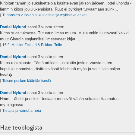
Kirjoitan tämän jo sukuluetteloja käsittelevän jakson jälkeen, jottei unohdu -
lämmin kiitos joululukemisista! Ruut ei pyrkinyt turvaamaan suink...
⌊
Tuhansien vuosien sukuluettelot ja mykistävä enkeli
Daniel Nylund
sanoi
3 vuotta sitten:
Kiitos suosituksesta. Tutustun ilman muuta. Mulla onkin luultavasti kaikki
muut Girardin englanniksi ilmestyneet kirjat....
⌊
16.9. Meister Eckhart & Eckhart Tolle
Daniel Nylund
sanoi
3 vuotta sitten:
Kiitos rohkaisusta. Tämä artikkeli julkaistiin joskus vuosia sitten
kopulukiusaamista käsittelevässä lehdessä myös ja sai silloin paljon
hyvä�...
⌊
Toisen posken kääntämisestä
Daniel Nylund
sanoi
3 vuotta sitten:
Hmm. Tähdet ja enkelit tosiaam menevät vähän sekaisin Raamatun
mytologiassa....
⌊
Tietäjiä ja vainoharhoja
Hae teoblogista