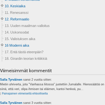
10. Keskiaika
11. Renesanssi
12. Reformaatio
13. Uuden maailman valloitus
14. Uskonsodat
15. Valistuksen aika
16 Moderni aika
17. Entä tästä eteenpäin?
18. Girardin teorian kritiikkiä
Viimeisimmät kommentit
Salla Tyrväinen
sanoi
2 vuotta sitten:
Mietin uhriverta, jota "Vanhassa liitossa" juotettiin Jumalalle. Hienosäätöä on
siinä, että veri, olipa ihmisen tai eläimen, kantoi henkeä, pu...
⌊
Painajainen viimeisellä ehtoollisella
Salla Tyrväinen
sanoi
3 vuotta sitten: