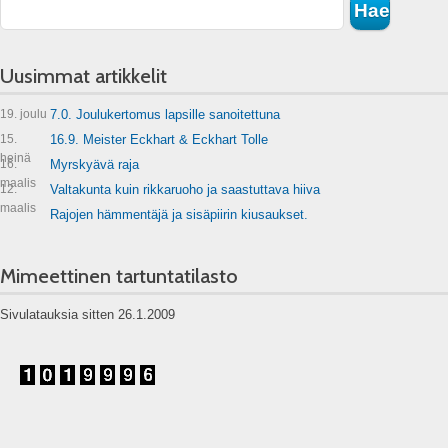
Uusimmat artikkelit
19. joulu
7.0. Joulukertomus lapsille sanoitettuna
15.
16.9. Meister Eckhart & Eckhart Tolle
heinä
16.
Myrskyävä raja
maalis
12.
Valtakunta kuin rikkaruoho ja saastuttava hiiva
maalis
Rajojen hämmentäjä ja sisäpiirin kiusaukset.
Mimeettinen tartuntatilasto
Sivulatauksia sitten 26.1.2009