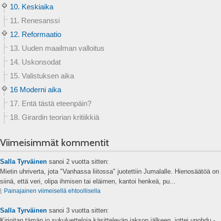
10. Keskiaika
11. Renesanssi
12. Reformaatio
13. Uuden maailman valloitus
14. Uskonsodat
15. Valistuksen aika
16 Moderni aika
17. Entä tästä eteenpäin?
18. Girardin teorian kritiikkiä
Viimeisimmät kommentit
Salla Tyrväinen
sanoi
2 vuotta sitten:
Mietin uhriverta, jota "Vanhassa liitossa" juotettiin Jumalalle. Hienosäätöä on
siinä, että veri, olipa ihmisen tai eläimen, kantoi henkeä, pu...
⌊
Painajainen viimeisellä ehtoollisella
Salla Tyrväinen
sanoi
3 vuotta sitten:
Kirjoitan tämän jo sukuluetteloja käsittelevän jakson jälkeen, jottei unohdu -