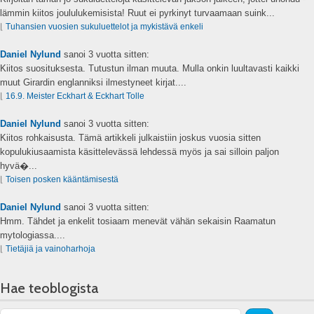
lämmin kiitos joululukemisista! Ruut ei pyrkinyt turvaamaan suink...
⌊
Tuhansien vuosien sukuluettelot ja mykistävä enkeli
Daniel Nylund
sanoi
3 vuotta sitten:
Kiitos suosituksesta. Tutustun ilman muuta. Mulla onkin luultavasti kaikki
muut Girardin englanniksi ilmestyneet kirjat....
⌊
16.9. Meister Eckhart & Eckhart Tolle
Daniel Nylund
sanoi
3 vuotta sitten:
Kiitos rohkaisusta. Tämä artikkeli julkaistiin joskus vuosia sitten
kopulukiusaamista käsittelevässä lehdessä myös ja sai silloin paljon
hyvä�...
⌊
Toisen posken kääntämisestä
Daniel Nylund
sanoi
3 vuotta sitten:
Hmm. Tähdet ja enkelit tosiaam menevät vähän sekaisin Raamatun
mytologiassa....
⌊
Tietäjiä ja vainoharhoja
Hae teoblogista