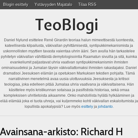
Blogin esittely
Ystävyyden Majatalo
Tilaa RSS
TeoBlogi
Daniel Nylund esittelee René Girardin teoriaa halun mimeettisestä luonteesta,
kateellisesta kilpailusta, väkivallan pyhittämisestä, syntipukkimekanismista ja
uskonnollisten myyttien tavasta vaientaa uhrin ääni. Sen avulla hän tarkastelee
pyhitetyn väkivallan vähittäistä demytologisointia Raamatun sivuilla ja sitä, kuinka
evankeliumit paljastavat uhria vaativan syntipukkimekanismin ihmisten
ominaisuudeksi ja Jumalan täysin väkivallattomaksi ihmisten rakastajaksi. Daniel
dramatisoi Jeesuksen elämän ja opetuksen Markuksen tekstien pohjalta. Tämä
narratiivinen menetelmä avaa uusia ulottuvuuksia Jeesuksesta ja kritisoi
teologiaa, joka edelleen pitää Jumalaa uhria vaativana ja väkivaltaisena. Hän
käsittelee myös kristikunnan sotaisaa ja pasifistista historiaa, sekä omaa
kompleksisen uhritietoista aikaamme. Onko mahdollista hylätä hylkääminen ja
elää elämää joka ei tuota uhreja, vai kuljemmeko kohti väkivallan eskaloitumista ja
lopullista apokalypsiä? Lue myös
esittely
ja
johdanto
.
Avainsana-arkisto:
Richard H