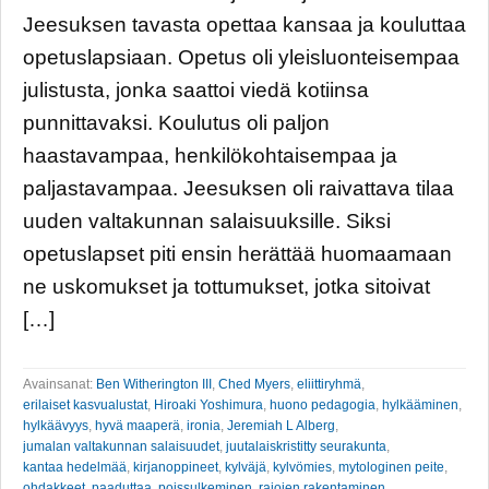
Jeesuksen tavasta opettaa kansaa ja kouluttaa
opetuslapsiaan. Opetus oli yleisluonteisempaa
julistusta, jonka saattoi viedä kotiinsa
punnittavaksi. Koulutus oli paljon
haastavampaa, henkilökohtaisempaa ja
paljastavampaa. Jeesuksen oli raivattava tilaa
uuden valtakunnan salaisuuksille. Siksi
opetuslapset piti ensin herättää huomaamaan
ne uskomukset ja tottumukset, jotka sitoivat
[…]
Avainsanat:
Ben Witherington III
,
Ched Myers
,
eliittiryhmä
,
erilaiset kasvualustat
,
Hiroaki Yoshimura
,
huono pedagogia
,
hylkääminen
,
hylkäävyys
,
hyvä maaperä
,
ironia
,
Jeremiah L Alberg
,
jumalan valtakunnan salaisuudet
,
juutalaiskristitty seurakunta
,
kantaa hedelmää
,
kirjanoppineet
,
kylväjä
,
kylvömies
,
mytologinen peite
,
ohdakkeet
,
paaduttaa
,
poissulkeminen
,
rajojen rakentaminen
,