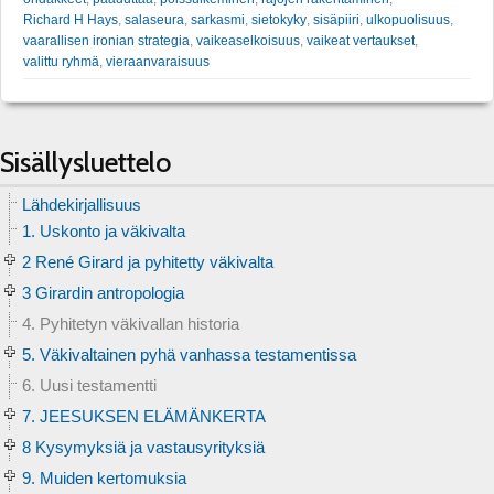
Richard H Hays
,
salaseura
,
sarkasmi
,
sietokyky
,
sisäpiiri
,
ulkopuolisuus
,
vaarallisen ironian strategia
,
vaikeaselkoisuus
,
vaikeat vertaukset
,
valittu ryhmä
,
vieraanvaraisuus
Sisällysluettelo
Lähdekirjallisuus
1. Uskonto ja väkivalta
2 René Girard ja pyhitetty väkivalta
3 Girardin antropologia
4. Pyhitetyn väkivallan historia
5. Väkivaltainen pyhä vanhassa testamentissa
6. Uusi testamentti
7. JEESUKSEN ELÄMÄNKERTA
8 Kysymyksiä ja vastausyrityksiä
9. Muiden kertomuksia