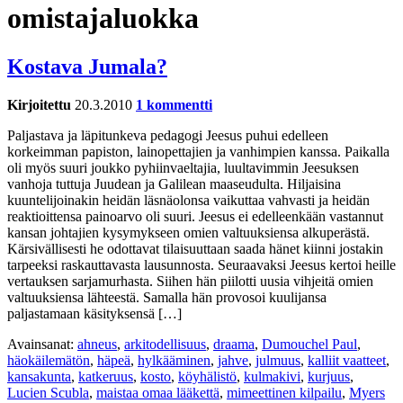
omistajaluokka
Kostava Jumala?
Kirjoitettu
20.3.2010
1 kommentti
Paljastava ja läpitunkeva pedagogi Jeesus puhui edelleen
korkeimman papiston, lainopettajien ja vanhimpien kanssa. Paikalla
oli myös suuri joukko pyhiinvaeltajia, luultavimmin Jeesuksen
vanhoja tuttuja Juudean ja Galilean maaseudulta. Hiljaisina
kuuntelijoinakin heidän läsnäolonsa vaikuttaa vahvasti ja heidän
reaktioittensa painoarvo oli suuri. Jeesus ei edelleenkään vastannut
kansan johtajien kysymykseen omien valtuuksiensa alkuperästä.
Kärsivällisesti he odottavat tilaisuuttaan saada hänet kiinni jostakin
tarpeeksi raskauttavasta lausunnosta. Seuraavaksi Jeesus kertoi heille
vertauksen sarjamurhasta. Siihen hän piilotti uusia vihjeitä omien
valtuuksiensa lähteestä. Samalla hän provosoi kuulijansa
paljastamaan käsityksensä […]
Avainsanat:
ahneus
,
arkitodellisuus
,
draama
,
Dumouchel Paul
,
häokäilemätön
,
häpeä
,
hylkääminen
,
jahve
,
julmuus
,
kalliit vaatteet
,
kansakunta
,
katkeruus
,
kosto
,
köyhälistö
,
kulmakivi
,
kurjuus
,
Lucien Scubla
,
maistaa omaa lääkettä
,
mimeettinen kilpailu
,
Myers