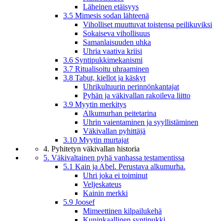
Läheinen etäisyys
3.5 Mimesis sodan lähteenä
Viholliset muuttuvat toistensa peilikuviksi
Sokaiseva vihollisuus
Samanlaisuuden uhka
Uhria vaativa kriisi
3.6 Syntipukkimekanismi
3.7 Ritualisoitu uhraaminen
3.8 Tabut, kiellot ja käskyt
Uhrikultuurin perinnönkantajat
Pyhän ja väkivallan rakoileva liitto
3.9 Myytin merkitys
Alkumurhan peitetarina
Uhrin vaientaminen ja syyllistäminen
Väkivallan pyhittäjä
3.10 Myytin murtajat
4. Pyhitetyn väkivallan historia
5. Väkivaltainen pyhä vanhassa testamentissa
5.1 Kain ja Abel. Perustava alkumurha.
Uhri joka ei toiminut
Veljeskateus
Kainin merkki
5.9 Joosef
Mimeettinen kilpailukehä
Kuninkaallinen syntipukki