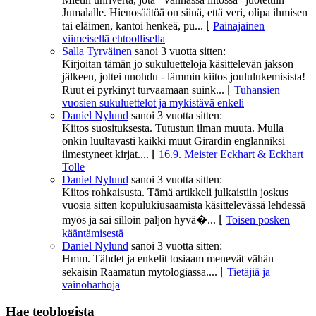
Jumalalle. Hienosäätöä on siinä, että veri, olipa ihmisen
tai eläimen, kantoi henkeä, pu...
⌊
Painajainen
viimeisellä ehtoollisella
Salla Tyrväinen
sanoi
3 vuotta sitten:
Kirjoitan tämän jo sukuluetteloja käsittelevän jakson
jälkeen, jottei unohdu - lämmin kiitos joululukemisista!
Ruut ei pyrkinyt turvaamaan suink...
⌊
Tuhansien
vuosien sukuluettelot ja mykistävä enkeli
Daniel Nylund
sanoi
3 vuotta sitten:
Kiitos suosituksesta. Tutustun ilman muuta. Mulla
onkin luultavasti kaikki muut Girardin englanniksi
ilmestyneet kirjat....
⌊
16.9. Meister Eckhart & Eckhart
Tolle
Daniel Nylund
sanoi
3 vuotta sitten:
Kiitos rohkaisusta. Tämä artikkeli julkaistiin joskus
vuosia sitten kopulukiusaamista käsittelevässä lehdessä
myös ja sai silloin paljon hyvä�...
⌊
Toisen posken
kääntämisestä
Daniel Nylund
sanoi
3 vuotta sitten:
Hmm. Tähdet ja enkelit tosiaam menevät vähän
sekaisin Raamatun mytologiassa....
⌊
Tietäjiä ja
vainoharhoja
Hae teoblogista