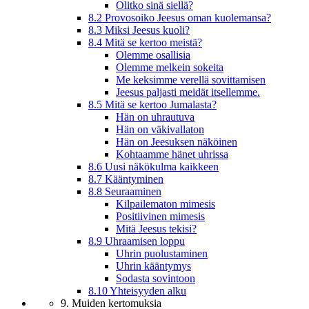
Olitko sinä siellä?
8.2 Provosoiko Jeesus oman kuolemansa?
8.3 Miksi Jeesus kuoli?
8.4 Mitä se kertoo meistä?
Olemme osallisia
Olemme melkein sokeita
Me keksimme verellä sovittamisen
Jeesus paljasti meidät itsellemme.
8.5 Mitä se kertoo Jumalasta?
Hän on uhrautuva
Hän on väkivallaton
Hän on Jeesuksen näköinen
Kohtaamme hänet uhrissa
8.6 Uusi näkökulma kaikkeen
8.7 Kääntyminen
8.8 Seuraaminen
Kilpailematon mimesis
Positiivinen mimesis
Mitä Jeesus tekisi?
8.9 Uhraamisen loppu
Uhrin puolustaminen
Uhrin kääntymys
Sodasta sovintoon
8.10 Yhteisyyden alku
9. Muiden kertomuksia