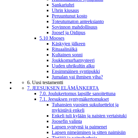
Sankariuhri
Uhrin kiusaus
Peruuntunut kosto
Toteutumaton anteeksianto
Sovinnon mahdollisuus
Joosef ja Oidipus
5.10 Mooses
Käskyjen jälkeen
Rituaalinälkä
Kultainen sonni
Joukkomurhamysteeri
Uuden uhrikultin alku
Ensimmäinen syntipukki
Jumalan vai ihmisen viha?
6. Uusi testamentti
7. JEESUKSEN ELÄMÄNKERTA
7.0. Joulukertomus lapsille sanoitettuna
7.1. Jeesuksen syntymäkertomukset
Tuhansien vuosien sukuluettelot ja
mykistävä enkeli
Enkeli tuli kylään ja naisten vertaistuki
Joosefin valinta
Lapsen syntymä ja paimenet
Lapsen nimeäminen ja sitten naimisiin
Tietäjiä ja vainoharhoja