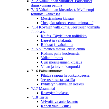
7.12 Valtakunnan viholliset. Fariseukset
ihmiskunnan peilinä
7.13 Valtakunnan kiusaukset. Myöhempi
toiminta Galileassa
Messiaaninen kiusaus
”Jos joku tahtoo seurata minua…”
7.14 Köyhien valtakunta. Jeesuksen toiminta
Juudeassa
Kaifas. Täydellinen poliitikko
Lapset ja valtakunta
Rikkaat ja valtakunta
7.15 Viimeinen matka Jerusalemiin
Kolmas puhe kuolemasta
Vallan lumous
Uusi messiaaninen kiusaus
Vihan ja toivon kaupunki
7.16 Palmusunnuntai
Pilatus saapuu hevoskulkueessa
Jeesus ratsastaa aasilla
Pyhitetyn väkivallan keskus
7.17 Maanantai
Rosvojen luolassa
7.18 Tiistai
Velvoittava anteeksianto
Kenen valtuuksilla?