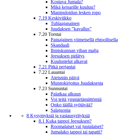
Kostava Jumala?
Mikä keisarille kuuluu?
Manipuloidun lesken ropo
7.19 Keskiviikko
Tuhlaajanainen
Juudaksen ”kavallus”
7.20 Torstai
Painajainen viimeisellä ehtoollisella
Skandaali
Ihmiskunnan vihan malja
Jeesuksen pidätys
Kuulustelut alkavat
7.21 Pitkä perjantai
7.22 Lauantai
Ateismin päivä
Muistokirjoitus Juudaksesta
7.23 Sunnuntai
Palatkaa alkuun
Voi teitä ymmärtämättömiä
Onko täällä syötävää?
Salajuonia
8 Kysymyksiä ja vastausyrityksiä
8.1 Kuka tappoi Jeesuksen?
Roomalaiset vai juutalaiset?
Jumalako tappoi tai tapatti?