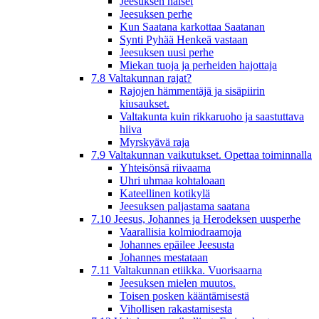
Jeesuksen naiset
Jeesuksen perhe
Kun Saatana karkottaa Saatanan
Synti Pyhää Henkeä vastaan
Jeesuksen uusi perhe
Miekan tuoja ja perheiden hajottaja
7.8 Valtakunnan rajat?
Rajojen hämmentäjä ja sisäpiirin
kiusaukset.
Valtakunta kuin rikkaruoho ja saastuttava
hiiva
Myrskyävä raja
7.9 Valtakunnan vaikutukset. Opettaa toiminnalla
Yhteisönsä riivaama
Uhri uhmaa kohtaloaan
Kateellinen kotikylä
Jeesuksen paljastama saatana
7.10 Jeesus, Johannes ja Herodeksen uusperhe
Vaarallisia kolmiodraamoja
Johannes epäilee Jeesusta
Johannes mestataan
7.11 Valtakunnan etiikka. Vuorisaarna
Jeesuksen mielen muutos.
Toisen posken kääntämisestä
Vihollisen rakastamisesta