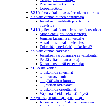
Pakolaisuus ja kotiutus
Loppumietteitä
7.2 Unelma valtakunnasta. Jeesuksen nuoruus
7.3 Valtakunnan tulinen tienraivaaja
Jeesuksen identiteetti ja kutsumus
vahvistuu
7.4 Kilpaileva valtakunta. Jeesuksen kiusaukset.
Minän ensisijaisuuden viettelys.
Jumalan kiusaamisen viettelys
Absoluuttisen vallan viettelys
Enkeleitä ja perkeleitä, onko heitä?
7.5 Valtakunnan aakkoset
Jeesuksen vai Johanneksen valtakunta?
Pettää valtakunnan odottajat
Kutsuu ensimmäiset seuraajat
7.6 Jeesus kohtaa…
…uskonnon riivaamat
…inhomoralismin
…hylkäävän uskonnon
…yhteisön hylkäämät
…uskonnon orjuuttamat
Vapauttaa heidät tekemään hyvää
7.7 yhteisöjen rakentaja ja hajoittaja
Jeesus valitsee 12 olemaan kanssaan