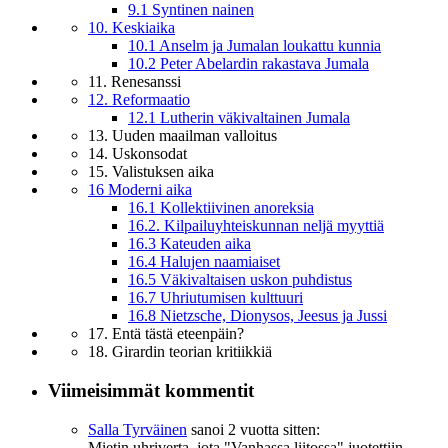
9.1 Syntinen nainen
10. Keskiaika
10.1 Anselm ja Jumalan loukattu kunnia
10.2 Peter Abelardin rakastava Jumala
11. Renesanssi
12. Reformaatio
12.1 Lutherin väkivaltainen Jumala
13. Uuden maailman valloitus
14. Uskonsodat
15. Valistuksen aika
16 Moderni aika
16.1 Kollektiivinen anoreksia
16.2. Kilpailuyhteiskunnan neljä myyttiä
16.3 Kateuden aika
16.4 Halujen naamiaiset
16.5 Väkivaltaisen uskon puhdistus
16.7 Uhriutumisen kulttuuri
16.8 Nietzsche, Dionysos, Jeesus ja Jussi
17. Entä tästä eteenpäin?
18. Girardin teorian kritiikkiä
Viimeisimmät kommentit
Salla Tyrväinen
sanoi
2 vuotta sitten:
Mietin uhriverta, jota "Vanhassa liitossa" juotettiin