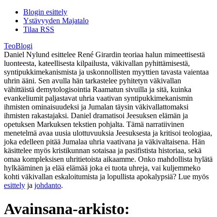
Blogin esittely
Ystävyyden Majatalo
Tilaa RSS
TeoBlogi
Daniel Nylund esittelee René Girardin teoriaa halun mimeettisestä
luonteesta, kateellisesta kilpailusta, väkivallan pyhittämisestä,
syntipukkimekanismista ja uskonnollisten myyttien tavasta vaientaa
uhrin ääni. Sen avulla hän tarkastelee pyhitetyn väkivallan
vähittäistä demytologisointia Raamatun sivuilla ja sitä, kuinka
evankeliumit paljastavat uhria vaativan syntipukkimekanismin
ihmisten ominaisuudeksi ja Jumalan täysin väkivallattomaksi
ihmisten rakastajaksi. Daniel dramatisoi Jeesuksen elämän ja
opetuksen Markuksen tekstien pohjalta. Tämä narratiivinen
menetelmä avaa uusia ulottuvuuksia Jeesuksesta ja kritisoi teologiaa,
joka edelleen pitää Jumalaa uhria vaativana ja väkivaltaisena. Hän
käsittelee myös kristikunnan sotaisaa ja pasifistista historiaa, sekä
omaa kompleksisen uhritietoista aikaamme. Onko mahdollista hylätä
hylkääminen ja elää elämää joka ei tuota uhreja, vai kuljemmeko
kohti väkivallan eskaloitumista ja lopullista apokalypsiä? Lue myös
esittely
ja
johdanto
.
Avainsana-arkisto: