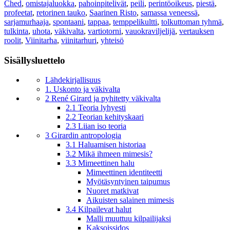
Ched
,
omistajaluokka
,
pahoinpitelivät
,
peili
,
perintöoikeus
,
piestä
,
profeetat
,
retorinen tauko
,
Saarinen Risto
,
samassa veneessä
,
sarjamurhaaja
,
spontaani
,
tappaa
,
temppelikultti
,
tolkuttoman tyhmä
,
tulkinta
,
uhota
,
väkivalta
,
vartiotorni
,
vauokraviljelijä
,
vertauksen
roolit
,
Viinitarha
,
viinitarhuri
,
yhteisö
Sisällysluettelo
Lähdekirjallisuus
1. Uskonto ja väkivalta
2 René Girard ja pyhitetty väkivalta
2.1 Teoria lyhyesti
2.2 Teorian kehityskaari
2.3 Liian iso teoria
3 Girardin antropologia
3.1 Haluamisen historiaa
3.2 Mikä ihmeen mimesis?
3.3 Mimeettinen halu
Mimeettinen identiteetti
Myötäsyntyinen taipumus
Nuoret matkivat
Aikuisten salainen mimesis
3.4 Kilpailevat halut
Malli muuttuu kilpailijaksi
Kaksoissidos