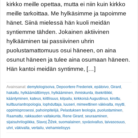
kirkko meille opettaa, mutta ei niin kuin kirkko
meille tarkoittaa. Me hylkäsimme ja tapoimme
hänet. Siinä mielessä hän kuoli meidän
syntiemme tähden. Jokainen aktiivinen
hylkääminen tai passiivinen uhrin
puolustamattomuus osui häneen, on aina
osunut häneen ja tulee aina osumaan häneen.
Hän kantoi meidän syntimme, […]
Avainsanat:
demytologisoiva
,
Depoortere Frederiek
,
epätoivo
,
Girard
,
hakattu
,
hylkäämättömyys
,
hylkääminen
,
ihmiskunta
,
itsekritiikki
,
kääntyminen
,
kateus
,
kiitllisuus
,
kilpailu
,
kirkkoisä Augustinus
,
kirottu
,
kulttuuriantropologia
,
lophduttaja
,
luuseri
,
mimeettinen väkivalta
,
myytti
,
oppimisprosessi
,
pahoinpitelijä
,
Pelastuksen teologia
,
puolustaminen
,
Raamattu
,
rakkauden valtakunta
,
Rene Girard
,
seuraaminen
,
sijaisuhrilogiikka
,
Slavoj Žižek
,
suomalainen
,
syväoivallus
,
taivasosuus
,
uhri
,
väkivalta
,
vertailu
,
viehamielisyys