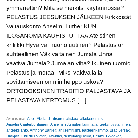
ymmärrettiin? Mitä se merkitsi käytännössä?
PELASTUS JEESUKSEN JÄLKEEN Kirkkoisät
Valtauskonto Anselm. Luther KUN
ILOSANOMA KAUHISTUTTAA Ateistinen
kritiikki Hyvä vai huono uutinen? Pelastus on
suhteellinen Väkivaltainen Jumala Uhria
vaativa Jumala? Jumalan viha? Ikuinen tuomio
Pelastus ja moraali Miksi väkivallalla
sovittamiseen on niin helppo uskoa?
ORTODOKSINEN TRADITIO PALJASTAVA JA
PELASTAVA KERTOMUS […]
Avainsanat:
Abel
,
Abelard
,
absurdi
,
alistaja
,
alkukertomus
,
Anselm Canterburilainen
,
Anselmin Jumalan kunnia
,
anteeksi pyytäminen
,
anteeksianto
,
Anthony Bartlett
,
antisemitismi
,
bakteerikammo
,
Brad Jersak
,
Brakjan
,
Christus Victor
,
Dawkins
,
demytologisoiva
,
Denny J Weaver
,