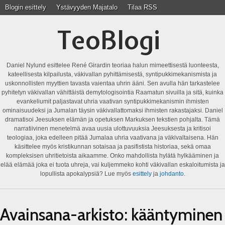
Blogin esittely
Ystävyyden Majatalo
Tilaa RSS
TeoBlogi
Daniel Nylund esittelee René Girardin teoriaa halun mimeettisestä luonteesta,
kateellisesta kilpailusta, väkivallan pyhittämisestä, syntipukkimekanismista ja
uskonnollisten myyttien tavasta vaientaa uhrin ääni. Sen avulla hän tarkastelee
pyhitetyn väkivallan vähittäistä demytologisointia Raamatun sivuilla ja sitä, kuinka
evankeliumit paljastavat uhria vaativan syntipukkimekanismin ihmisten
ominaisuudeksi ja Jumalan täysin väkivallattomaksi ihmisten rakastajaksi. Daniel
dramatisoi Jeesuksen elämän ja opetuksen Markuksen tekstien pohjalta. Tämä
narratiivinen menetelmä avaa uusia ulottuvuuksia Jeesuksesta ja kritisoi
teologiaa, joka edelleen pitää Jumalaa uhria vaativana ja väkivaltaisena. Hän
käsittelee myös kristikunnan sotaisaa ja pasifistista historiaa, sekä omaa
kompleksisen uhritietoista aikaamme. Onko mahdollista hylätä hylkääminen ja
elää elämää joka ei tuota uhreja, vai kuljemmeko kohti väkivallan eskaloitumista ja
lopullista apokalypsiä? Lue myös
esittely
ja
johdanto
.
Avainsana-arkisto:
kääntyminen