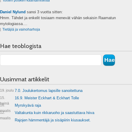
⌊
Toisen posken kääntämisestä
Daniel Nylund
sanoi
3 vuotta sitten:
Hmm. Tähdet ja enkelit tosiaam menevät vähän sekaisin Raamatun
mytologiassa....
⌊
Tietäjiä ja vainoharhoja
Hae teoblogista
Uusimmat artikkelit
19. joulu
7.0. Joulukertomus lapsille sanoitettuna
15.
16.9. Meister Eckhart & Eckhart Tolle
heinä
16.
Myrskyävä raja
maalis
12.
Valtakunta kuin rikkaruoho ja saastuttava hiiva
maalis
Rajojen hämmentäjä ja sisäpiirin kiusaukset.