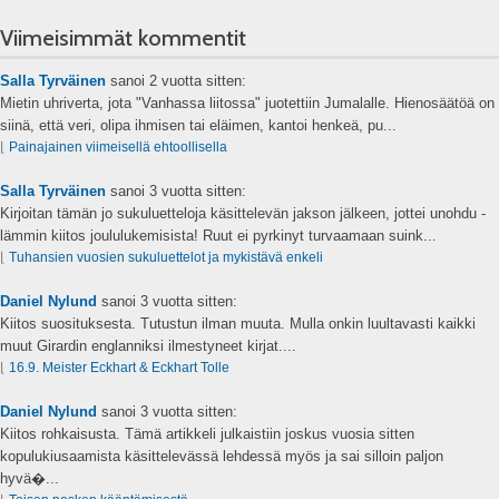
Viimeisimmät kommentit
Salla Tyrväinen
sanoi
2 vuotta sitten:
Mietin uhriverta, jota "Vanhassa liitossa" juotettiin Jumalalle. Hienosäätöä on
siinä, että veri, olipa ihmisen tai eläimen, kantoi henkeä, pu...
⌊
Painajainen viimeisellä ehtoollisella
Salla Tyrväinen
sanoi
3 vuotta sitten:
Kirjoitan tämän jo sukuluetteloja käsittelevän jakson jälkeen, jottei unohdu -
lämmin kiitos joululukemisista! Ruut ei pyrkinyt turvaamaan suink...
⌊
Tuhansien vuosien sukuluettelot ja mykistävä enkeli
Daniel Nylund
sanoi
3 vuotta sitten:
Kiitos suosituksesta. Tutustun ilman muuta. Mulla onkin luultavasti kaikki
muut Girardin englanniksi ilmestyneet kirjat....
⌊
16.9. Meister Eckhart & Eckhart Tolle
Daniel Nylund
sanoi
3 vuotta sitten:
Kiitos rohkaisusta. Tämä artikkeli julkaistiin joskus vuosia sitten
kopulukiusaamista käsittelevässä lehdessä myös ja sai silloin paljon
hyvä�...