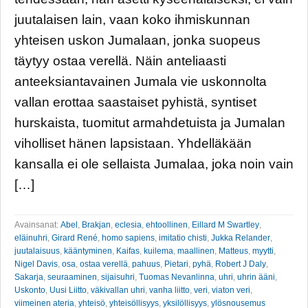
juutalaisen lain, vaan koko ihmiskunnan
yhteisen uskon Jumalaan, jonka suopeus
täytyy ostaa verellä. Näin anteliaasti
anteeksiantavainen Jumala vie uskonnolta
vallan erottaa saastaiset pyhistä, syntiset
hurskaista, tuomitut armahdetuista ja Jumalan
viholliset hänen lapsistaan. Yhdelläkään
kansalla ei ole sellaista Jumalaa, joka noin vain
[…]
Avainsanat:
Abel
,
Brakjan
,
eclesia
,
ehtoollinen
,
Eillard M Swartley
,
eläinuhri
,
Girard René
,
homo sapiens
,
imitatio chisti
,
Jukka Relander
,
juutalaisuus
,
kääntyminen
,
Kaifas
,
kuilema
,
maallinen
,
Matteus
,
myytti
,
Nigel Davis
,
osa
,
ostaa verellä
,
pahuus
,
Pietari
,
pyhä
,
Robert J Daly
,
Sakarja
,
seuraaminen
,
sijaisuhri
,
Tuomas Nevanlinna
,
uhri
,
uhrin ääni
,
Uskonto
,
Uusi Liitto
,
väkivallan uhri
,
vanha liitto
,
veri
,
viaton veri
,
viimeinen ateria
,
yhteisö
,
yhteisöllisyys
,
yksilöllisyys
,
ylösnousemus