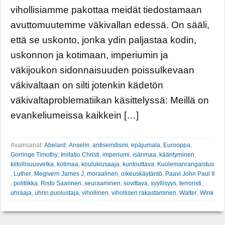
vihollisiamme pakottaa meidät tiedostamaan
avuttomuutemme väkivallan edessä. On sääli,
että se uskonto, jonka ydin paljastaa kodin,
uskonnon ja kotimaan, imperiumin ja
väkijoukon sidonnaisuuden poissulkevaan
väkivaltaan on silti jotenkin kädetön
väkivaltaproblematiikan käsittelyssä: Meillä on
evankeliumeissa kaikkein […]
Avainsanat:
Abelard
,
Anselm
,
antisemitismi
,
epäjumala
,
Eurooppa
,
Gorringe Timothy
,
Imitatio Christi
,
imperiumi
,
isänmaa
,
kääntyminen
,
kiitollisuusvelka
,
kotimaa
,
koulukiusaaja
,
kuntouttava
,
Kuolemanrangaistus
,
Luther
,
Megivern James J
,
moraalinen
,
oikeuskäytäntö
,
Paavi John Paul II
,
politiikka
,
Risto Saarinen
,
seuraaminen
,
sovittava
,
syyllisyys
,
terroristi
,
uhraaja
,
uhrin puolustaja
,
vihollinen
,
vihollisen rakastaminen
,
Walter
,
Wink