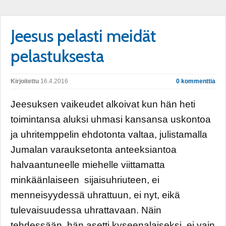
Jeesus pelasti meidät
pelastuksesta
Kirjoitettu
16.4.2016
0 kommenttia
Jeesuksen vaikeudet alkoivat kun hän heti
toimintansa aluksi uhmasi kansansa uskontoa
ja uhritemppelin ehdotonta valtaa, julistamalla
Jumalan varauksetonta anteeksiantoa
halvaantuneelle miehelle viittamatta
minkäänlaiseen sijaisuhriuteen, ei
menneisyydessä uhrattuun, ei nyt, eikä
tulevaisuudessa uhrattavaan. Näin
tehdessään, hän asetti kyseenalaiseksi, ei vain