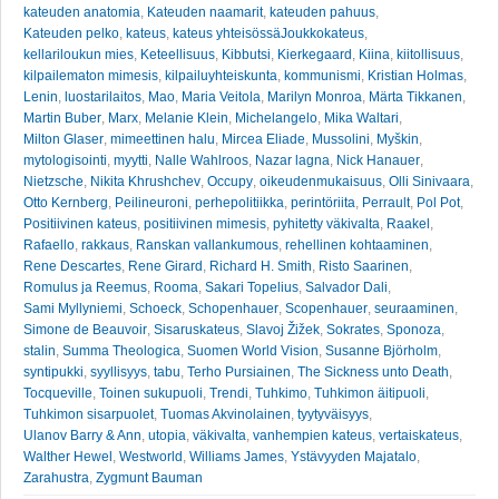
kateuden anatomia
,
Kateuden naamarit
,
kateuden pahuus
,
Kateuden pelko
,
kateus
,
kateus yhteisössäJoukkokateus
,
kellariloukun mies
,
Keteellisuus
,
Kibbutsi
,
Kierkegaard
,
Kiina
,
kiitollisuus
,
kilpailematon mimesis
,
kilpailuyhteiskunta
,
kommunismi
,
Kristian Holmas
,
Lenin
,
luostarilaitos
,
Mao
,
Maria Veitola
,
Marilyn Monroa
,
Märta Tikkanen
,
Martin Buber
,
Marx
,
Melanie Klein
,
Michelangelo
,
Mika Waltari
,
Milton Glaser
,
mimeettinen halu
,
Mircea Eliade
,
Mussolini
,
Myškin
,
mytologisointi
,
myytti
,
Nalle Wahlroos
,
Nazar lagna
,
Nick Hanauer
,
Nietzsche
,
Nikita Khrushchev
,
Occupy
,
oikeudenmukaisuus
,
Olli Sinivaara
,
Otto Kernberg
,
Peilineuroni
,
perhepolitiikka
,
perintöriita
,
Perrault
,
Pol Pot
,
Positiivinen kateus
,
positiivinen mimesis
,
pyhitetty väkivalta
,
Raakel
,
Rafaello
,
rakkaus
,
Ranskan vallankumous
,
rehellinen kohtaaminen
,
Rene Descartes
,
Rene Girard
,
Richard H. Smith
,
Risto Saarinen
,
Romulus ja Reemus
,
Rooma
,
Sakari Topelius
,
Salvador Dali
,
Sami Myllyniemi
,
Schoeck
,
Schopenhauer
,
Scopenhauer
,
seuraaminen
,
Simone de Beauvoir
,
Sisaruskateus
,
Slavoj Žižek
,
Sokrates
,
Sponoza
,
stalin
,
Summa Theologica
,
Suomen World Vision
,
Susanne Björholm
,
syntipukki
,
syyllisyys
,
tabu
,
Terho Pursiainen
,
The Sickness unto Death
,
Tocqueville
,
Toinen sukupuoli
,
Trendi
,
Tuhkimo
,
Tuhkimon äitipuoli
,
Tuhkimon sisarpuolet
,
Tuomas Akvinolainen
,
tyytyväisyys
,
Ulanov Barry & Ann
,
utopia
,
väkivalta
,
vanhempien kateus
,
vertaiskateus
,
Walther Hewel
,
Westworld
,
Williams James
,
Ystävyyden Majatalo
,
Zarahustra
,
Zygmunt Bauman