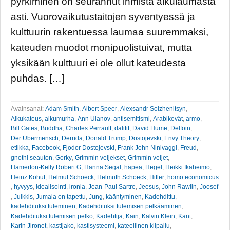
pyrkiminen on seurannut ihmistä alkulaumasta
asti. Vuorovaikutustaitojen syventyessä ja
kulttuurin rakentuessa laumaa suuremmaksi,
kateuden muodot monipuolistuivat, mutta
yksikään kulttuuri ei ole ollut kateudesta
puhdas. […]
Avainsanat:
Adam Smith
,
Albert Speer
,
Alexsandr Solzhenitsyn
,
Alkukateus
,
alkumurha
,
Ann Ulanov
,
antisemitismi
,
Arabikevät
,
armo
,
Bill Gates
,
Buddha
,
Charles Perrault
,
dalitit
,
David Hume
,
Delfoin
,
Der Ubermensch
,
Derrida
,
Donald Trump
,
Dostojevski
,
Envy Theory
,
etiikka
,
Facebook
,
Fjodor Dostojevski
,
Frank John Ninivaggi
,
Freud
,
gnothi seauton
,
Gorky
,
Grimmin veljekset
,
Grimmin veljet
,
Hamerton-Kelly Robert G
,
Hanna Segal
,
häpeä
,
Hegel
,
Heikki Ikäheimo
,
Heinz Kohut
,
Helmut Schoeck
,
Helmuth Schoeck
,
Hitler
,
homo economicus
,
hyvyys
,
Idealisointi
,
ironia
,
Jean-Paul Sartre
,
Jeesus
,
John Rawlin
,
Joosef
,
Julkkis
,
Jumala on tapettu
,
Jung
,
kääntyminen
,
Kadehdittu
,
kadehdituksi tuleminen
,
Kadehdituksi tulemisen pelkääminen
,
Kadehdituksi tulemisen pelko
,
Kadehtija
,
Kain
,
Kalvin Klein
,
Kant
,
Karin Jironet
,
kastijako
,
kastisysteemi
,
kateellinen kilpailu
,