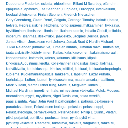
Depoortere Frederiek
,
eclesia
,
ehtoollinen
,
Eillard M Swartley
,
eläinuhri
,
epäjumala
,
epätoivo
,
Esa Saarinen
,
Euripides
,
Eurooppa
,
evankeliumi
,
feodaaliyhteiskunta
,
Finlan Stephen
,
Friedrich Nietzschen
,
Gary Greenberg
,
Girard René
,
Golgata
,
Gorringe Timothy
,
hakattu
,
hauta
,
helvetti
,
Heprealaiskirje
,
Hitchens
,
homo sapiens
,
hylkääminen
,
hylkäävä
,
hyvittäminen
,
ihmisarvo
,
ihmisuhri
,
Ikuinen tuomio
,
Imitatio Christi
,
imitoida
,
imperiumi
,
isänmaa
,
itsekritiikki
,
jääkiekko
,
Jacques Derrida
,
jahve
,
James Alison
,
Jeesuksen veri
,
Jehova
,
Jersak Brad & Hardin Michael
,
Jukka Relander
,
jumalakuva
,
Jumalan kunnia
,
Jumalan raivo
,
Juutalaiset
,
juutalaiskristitty
,
kääntyminen
,
Kaifas
,
kaksikasvoinen
,
kaksinaismoraali
,
kansanmurha
,
katarssis
,
kateus
,
katumus
,
kiitllisuus
,
kilpailu
,
kirkkoisä Augustinus
,
kirottu
,
Kollektiivinen rangaistus
,
kosto
,
kotimaa
,
kotiväkivalta
,
koulukiusaaja
,
Kristus
,
kritiikki
,
kulttuuri
,
kulttuuriantropologia
,
kuolema
,
Kuolemanrangaistus
,
lankeemus
,
lapsiuhri
,
Lazar Puhalo
,
lophduttaja
,
Luther
,
luuseri
,
lynkkausvimma
,
maailmansota
,
maallinen
,
Mark S Heim
,
Martin Luther King
,
Matteus
,
Megivern James J
,
Michael Hardin
,
mimeettinen halu
,
mimeettinen väkivalta
,
Molok
,
Mooses
,
moraalinen
,
myytti
,
myyttinen
,
Nigel Davis
,
osa
,
ostaa verellä
,
pääsiäisjuhla
,
Paavi John Paul II
,
pahoinpitelijä
,
pahuus
,
pakkomielle
,
paradoksaalinen
,
Pelastuksen teologia
,
pelastus
,
pelastusoppi
,
Pelastusteologia
,
perheväkivalta
,
Peter Abelard
,
Philip L Quinn.
,
Pietari
,
pitkä perjantai
,
politiikka
,
puolustaminen
,
pyhä
,
pyhä viha
,
pyhitetty väkivalta
,
Raamattu
,
rakastava
,
rakkaus
,
rangaistus
,
rankaisu
,