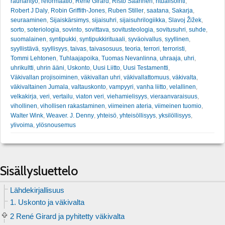
rauhantyö
,
reformaatio
,
Rene Girard
,
Risto Saarinen
,
ritualisointi
,
Robert J Daly
,
Robin Griffith-Jones
,
Ruben Stiller
,
saatana
,
Sakarja
,
seuraaminen
,
Sijaiskärsimys
,
sijaisuhri
,
sijaisuhrilogiikka
,
Slavoj Žižek
,
sorto
,
soteriologia
,
sovinto
,
sovittava
,
sovitusteologia
,
sovitusuhri
,
suhde
,
suomalainen
,
syntipukki
,
syntipukkirituaali
,
syväoivallus
,
syyllinen
,
syyllistävä
,
syyllisyys
,
taivas
,
taivasosuus
,
teoria
,
terrori
,
terroristi
,
Tommi Lehtonen
,
Tuhlaajapoika
,
Tuomas Nevanlinna
,
uhraaja
,
uhri
,
uhrikultti
,
uhrin ääni
,
Uskonto
,
Uusi Liitto
,
Uusi Testamentti
,
Väkivallan projisoiminen
,
väkivallan uhri
,
väkivallattomuus
,
väkivalta
,
väkivaltainen Jumala
,
valtauskonto
,
vampyyri
,
vanha liitto
,
velallinen
,
velkakirja
,
veri
,
vertailu
,
viaton veri
,
viehamielisyys
,
vieraanvaraisuus
,
vihollinen
,
vihollisen rakastaminen
,
viimeinen ateria
,
viimeinen tuomio
,
Walter Wink
,
Weaver. J. Denny
,
yhteisö
,
yhteisöllisyys
,
yksilöllisyys
,
ylivoima
,
ylösnousemus
Sisällysluettelo
Lähdekirjallisuus
1. Uskonto ja väkivalta
2 René Girard ja pyhitetty väkivalta