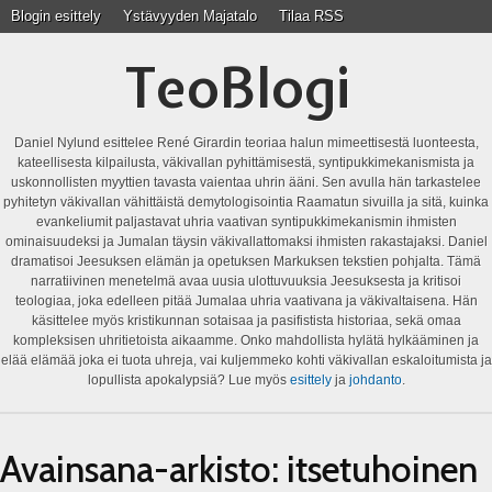
Blogin esittely
Ystävyyden Majatalo
Tilaa RSS
TeoBlogi
Daniel Nylund esittelee René Girardin teoriaa halun mimeettisestä luonteesta,
kateellisesta kilpailusta, väkivallan pyhittämisestä, syntipukkimekanismista ja
uskonnollisten myyttien tavasta vaientaa uhrin ääni. Sen avulla hän tarkastelee
pyhitetyn väkivallan vähittäistä demytologisointia Raamatun sivuilla ja sitä, kuinka
evankeliumit paljastavat uhria vaativan syntipukkimekanismin ihmisten
ominaisuudeksi ja Jumalan täysin väkivallattomaksi ihmisten rakastajaksi. Daniel
dramatisoi Jeesuksen elämän ja opetuksen Markuksen tekstien pohjalta. Tämä
narratiivinen menetelmä avaa uusia ulottuvuuksia Jeesuksesta ja kritisoi
teologiaa, joka edelleen pitää Jumalaa uhria vaativana ja väkivaltaisena. Hän
käsittelee myös kristikunnan sotaisaa ja pasifistista historiaa, sekä omaa
kompleksisen uhritietoista aikaamme. Onko mahdollista hylätä hylkääminen ja
elää elämää joka ei tuota uhreja, vai kuljemmeko kohti väkivallan eskaloitumista ja
lopullista apokalypsiä? Lue myös
esittely
ja
johdanto
.
Avainsana-arkisto:
itsetuhoinen