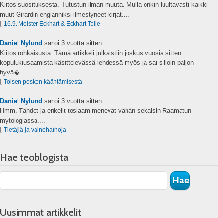
Kiitos suosituksesta. Tutustun ilman muuta. Mulla onkin luultavasti kaikki
muut Girardin englanniksi ilmestyneet kirjat....
⌊
16.9. Meister Eckhart & Eckhart Tolle
Daniel Nylund
sanoi
3 vuotta sitten:
Kiitos rohkaisusta. Tämä artikkeli julkaistiin joskus vuosia sitten
kopulukiusaamista käsittelevässä lehdessä myös ja sai silloin paljon
hyvä�...
⌊
Toisen posken kääntämisestä
Daniel Nylund
sanoi
3 vuotta sitten:
Hmm. Tähdet ja enkelit tosiaam menevät vähän sekaisin Raamatun
mytologiassa....
⌊
Tietäjiä ja vainoharhoja
Hae teoblogista
Uusimmat artikkelit