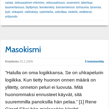
salata
,
seksuaalinen intohimo
,
seksuaalisuus
,
suvereeni
,
takertuja
,
tasavertaisuus
,
täyttymys
,
teeskentely
,
transendenssi
,
turhauma
,
tyrannia
,
tyyli
,
uhkapeli
,
väitöskirja
,
valehdella
,
valloittaa
,
vietellä
,
viettelevä
,
yritysosto
Masokismi
Kirjoitettu
25.2.2009
5 kommenttia
”Halulla on oma logiikkansa. Se on uhkapelurin
logiikka. Kun tietty huonon onnen määrä on
ylitetty, onneton peluri ei luovuta. Mitä
huonommaksi ennusteet käyvät, sitä
suuremmilla panoksilla hän pelaa.” [1] Rene