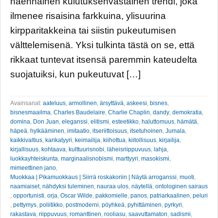
näennäinen kulutuksenvastainen trendi, joka
ilmenee risaisina farkkuina, ylisuurina
kirpparitakkeina tai siistin pukeutumisen
välttelemisenä. Yksi tulkinta tästä on se, että
rikkaat tuntevat itsensä paremmin kateudelta
suojatuiksi, kun pukeutuvat […]
Avainsanat:
aateluus
,
armollinen
,
ärsyttävä
,
askeesi
,
bisnes
,
bisnesmaailma
,
Charles Baudelaire
,
Charlie Chaplin
,
dandy
,
demokratia
,
domina
,
Don Juan
,
eleganssi
,
elitismi
,
esteetikko
,
haluttomuus
,
hämätä
,
häpeä
,
hylkääminen
,
imitaatio
,
itseriittoisuus
,
itsetuhoinen
,
Jumala
,
kaikkivaltius
,
karikatyyri
,
keimailija
,
kiihottua
,
kiitollisuus
,
kirjailija
,
kirjallisuus
,
kohtaava
,
kulttuurisnobi
,
läheisriippuvuus
,
lahja
,
luokkayhteiskunta
,
marginaalisnobismi
,
marttyyri
,
masokismi
,
mimeettinen jano
,
Muokkaa | Pikamuokkaus | Siirrä roskakoriin | Näytä arroganssi
,
muoti
,
naamiaiset
,
nähdyksi tuleminen
,
nauraa ulos
,
näytellä
,
ontologinen sairaus
,
opportunisti
,
orja
,
Oscar Wilde
,
pakkomielle
,
panos
,
patriarkaalinen
,
peluri
,
pettymys
,
poliitikko
,
postmoderni
,
pöyhkeä
,
pyhittäminen
,
pyrkyri
,
rakastava
,
riippuvuus
,
romanttinen
,
rooliasu
,
saavuttamaton
,
sadismi
,