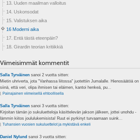
13. Uuden maailman valloitus
14. Uskonsodat
15. Valistuksen aika
16 Moderni aika
17. Entä tästä eteenpäin?
18. Girardin teorian kritiikkiä
Viimeisimmät kommentit
Salla Tyrväinen
sanoi
2 vuotta sitten:
Mietin uhriverta, jota "Vanhassa liitossa" juotettiin Jumalalle. Hienosäätöä on
siinä, että veri, olipa ihmisen tai eläimen, kantoi henkeä, pu...
⌊
Painajainen viimeisellä ehtoollisella
Salla Tyrväinen
sanoi
3 vuotta sitten:
Kirjoitan tämän jo sukuluetteloja käsittelevän jakson jälkeen, jottei unohdu -
lämmin kiitos joululukemisista! Ruut ei pyrkinyt turvaamaan suink...
⌊
Tuhansien vuosien sukuluettelot ja mykistävä enkeli
Daniel Nylund
sanoi
3 vuotta sitten: