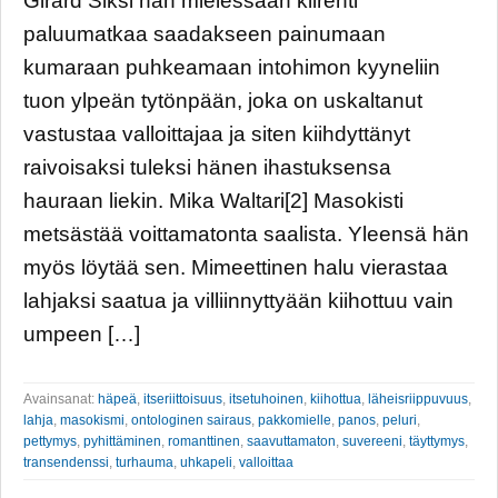
Girard Siksi hän mielessään kiirehti
paluumatkaa saadakseen painumaan
kumaraan puhkeamaan intohimon kyyneliin
tuon ylpeän tytönpään, joka on uskaltanut
vastustaa valloittajaa ja siten kiihdyttänyt
raivoisaksi tuleksi hänen ihastuksensa
hauraan liekin. Mika Waltari[2] Masokisti
metsästää voittamatonta saalista. Yleensä hän
myös löytää sen. Mimeettinen halu vierastaa
lahjaksi saatua ja villiinnyttyään kiihottuu vain
umpeen […]
Avainsanat:
häpeä
,
itseriittoisuus
,
itsetuhoinen
,
kiihottua
,
läheisriippuvuus
,
lahja
,
masokismi
,
ontologinen sairaus
,
pakkomielle
,
panos
,
peluri
,
pettymys
,
pyhittäminen
,
romanttinen
,
saavuttamaton
,
suvereeni
,
täyttymys
,
transendenssi
,
turhauma
,
uhkapeli
,
valloittaa