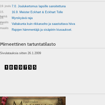
19. joulu
7.0. Joulukertomus lapsille sanoitettuna
15.
16.9. Meister Eckhart & Eckhart Tolle
heinä
16.
Myrskyävä raja
maalis
12.
Valtakunta kuin rikkaruoho ja saastuttava hiiva
maalis
Rajojen hämmentäjä ja sisäpiirin kiusaukset.
Mimeettinen tartuntatilasto
Sivulatauksia sitten 26.1.2009