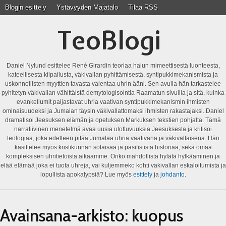
Blogin esittely
Ystävyyden Majatalo
Tilaa RSS
TeoBlogi
Daniel Nylund esittelee René Girardin teoriaa halun mimeettisestä luonteesta,
kateellisesta kilpailusta, väkivallan pyhittämisestä, syntipukkimekanismista ja
uskonnollisten myyttien tavasta vaientaa uhrin ääni. Sen avulla hän tarkastelee
pyhitetyn väkivallan vähittäistä demytologisointia Raamatun sivuilla ja sitä, kuinka
evankeliumit paljastavat uhria vaativan syntipukkimekanismin ihmisten
ominaisuudeksi ja Jumalan täysin väkivallattomaksi ihmisten rakastajaksi. Daniel
dramatisoi Jeesuksen elämän ja opetuksen Markuksen tekstien pohjalta. Tämä
narratiivinen menetelmä avaa uusia ulottuvuuksia Jeesuksesta ja kritisoi
teologiaa, joka edelleen pitää Jumalaa uhria vaativana ja väkivaltaisena. Hän
käsittelee myös kristikunnan sotaisaa ja pasifistista historiaa, sekä omaa
kompleksisen uhritietoista aikaamme. Onko mahdollista hylätä hylkääminen ja
elää elämää joka ei tuota uhreja, vai kuljemmeko kohti väkivallan eskaloitumista ja
lopullista apokalypsiä? Lue myös
esittely
ja
johdanto
.
Avainsana-arkisto:
kuopus