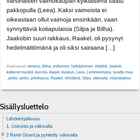
varsinaisen vaimokaupan kylkiäisenä saatu
pakkopulla (Leea). Kaksi vaimoista ei
oikeastaan ollut vaimoja ensinkään, vaan
synnyttäviä kotiapulaisia (Silpa ja Bilha).
Jaakobin suuri rakkaus, Raakel, oli pysynyt
hedelmättömänä ja oli siksi sairaana […]
Avainsanat:
ahneus
,
Bilha
,
esikoinen
,
hylkääminen
,
iltatähti
,
Jaakob
,
katkerat muistot
,
kieroilu
,
klaani
,
kuopus
,
Leea
,
Lemmenmarja
,
luvattu maa
,
pelko
,
petos
,
piilokauna
,
Raakel
,
silmäterä
,
Silpa
,
väkivalta
,
veljeskateus
Sisällysluettelo
Lähdekirjallisuus
1. Uskonto ja väkivalta
2 René Girard ja pyhitetty väkivalta