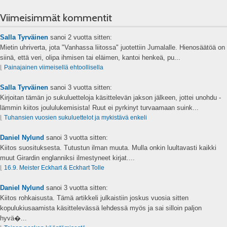
Viimeisimmät kommentit
Salla Tyrväinen
sanoi
2 vuotta sitten:
Mietin uhriverta, jota "Vanhassa liitossa" juotettiin Jumalalle. Hienosäätöä on
siinä, että veri, olipa ihmisen tai eläimen, kantoi henkeä, pu...
⌊
Painajainen viimeisellä ehtoollisella
Salla Tyrväinen
sanoi
3 vuotta sitten:
Kirjoitan tämän jo sukuluetteloja käsittelevän jakson jälkeen, jottei unohdu -
lämmin kiitos joululukemisista! Ruut ei pyrkinyt turvaamaan suink...
⌊
Tuhansien vuosien sukuluettelot ja mykistävä enkeli
Daniel Nylund
sanoi
3 vuotta sitten:
Kiitos suosituksesta. Tutustun ilman muuta. Mulla onkin luultavasti kaikki
muut Girardin englanniksi ilmestyneet kirjat....
⌊
16.9. Meister Eckhart & Eckhart Tolle
Daniel Nylund
sanoi
3 vuotta sitten:
Kiitos rohkaisusta. Tämä artikkeli julkaistiin joskus vuosia sitten
kopulukiusaamista käsittelevässä lehdessä myös ja sai silloin paljon
hyvä�...