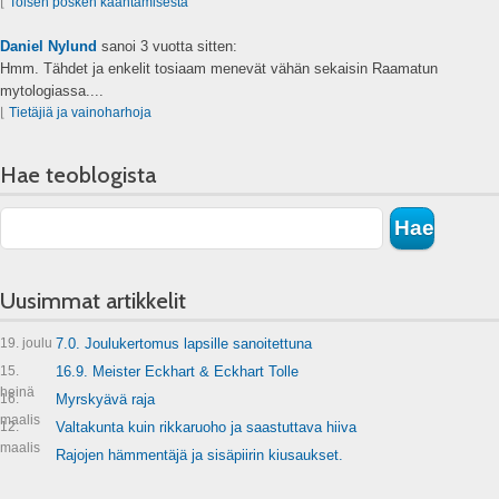
⌊
Toisen posken kääntämisestä
Daniel Nylund
sanoi
3 vuotta sitten:
Hmm. Tähdet ja enkelit tosiaam menevät vähän sekaisin Raamatun
mytologiassa....
⌊
Tietäjiä ja vainoharhoja
Hae teoblogista
Uusimmat artikkelit
19. joulu
7.0. Joulukertomus lapsille sanoitettuna
15.
16.9. Meister Eckhart & Eckhart Tolle
heinä
16.
Myrskyävä raja
maalis
12.
Valtakunta kuin rikkaruoho ja saastuttava hiiva
maalis
Rajojen hämmentäjä ja sisäpiirin kiusaukset.