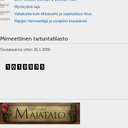
heinä
16.
Myrskyävä raja
maalis
12.
Valtakunta kuin rikkaruoho ja saastuttava hiiva
maalis
Rajojen hämmentäjä ja sisäpiirin kiusaukset.
Mimeettinen tartuntatilasto
Sivulatauksia sitten 26.1.2009