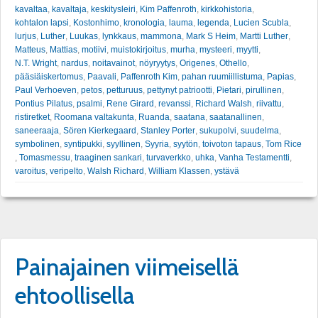
kavaltaa
,
kavaltaja
,
keskitysleiri
,
Kim Paffenroth
,
kirkkohistoria
,
kohtalon lapsi
,
Kostonhimo
,
kronologia
,
lauma
,
legenda
,
Lucien Scubla
,
lurjus
,
Luther
,
Luukas
,
lynkkaus
,
mammona
,
Mark S Heim
,
Martti Luther
,
Matteus
,
Mattias
,
motiivi
,
muistokirjoitus
,
murha
,
mysteeri
,
myytti
,
N.T. Wright
,
nardus
,
noitavainot
,
nöyryytys
,
Origenes
,
Othello
,
pääsiäiskertomus
,
Paavali
,
Paffenroth Kim
,
pahan ruumiillistuma
,
Papias
,
Paul Verhoeven
,
petos
,
petturuus
,
pettynyt patriootti
,
Pietari
,
pirullinen
,
Pontius Pilatus
,
psalmi
,
Rene Girard
,
revanssi
,
Richard Walsh
,
riivattu
,
ristiretket
,
Roomana valtakunta
,
Ruanda
,
saatana
,
saatanallinen
,
saneeraaja
,
Sören Kierkegaard
,
Stanley Porter
,
sukupolvi
,
suudelma
,
symbolinen
,
syntipukki
,
syyllinen
,
Syyria
,
syytön
,
toivoton tapaus
,
Tom Rice
,
Tomasmessu
,
traaginen sankari
,
turvaverkko
,
uhka
,
Vanha Testamentti
,
varoitus
,
veripelto
,
Walsh Richard
,
William Klassen
,
ystävä
Painajainen viimeisellä
ehtoollisella