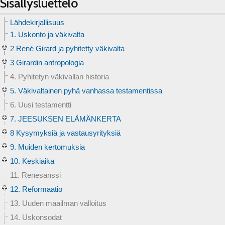
Sisällysluettelo
Lähdekirjallisuus
1. Uskonto ja väkivalta
2 René Girard ja pyhitetty väkivalta
3 Girardin antropologia
4. Pyhitetyn väkivallan historia
5. Väkivaltainen pyhä vanhassa testamentissa
6. Uusi testamentti
7. JEESUKSEN ELÄMÄNKERTA
8 Kysymyksiä ja vastausyrityksiä
9. Muiden kertomuksia
10. Keskiaika
11. Renesanssi
12. Reformaatio
13. Uuden maailman valloitus
14. Uskonsodat