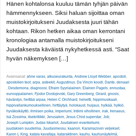
Hänen kohtalonsa kuuluu tämän tyhjän päivän
hämmennykseen. Siksi haluan sijoittaa oman
muistokirjoitukseni Juudaksesta juuri tähän
kohtaan. Rikon hetken aikaa oman kerrontani
kronologiaa antamalla muistokirjoitukseni
Juudaksesta käväistä nykyhetkessä asti. “Saat
hyvän näkemyksen […]
Avainsanat:
ahne varas
,
alkuseurakunta
,
Andrew Lloyd Webber
,
apostoli
,
apostolien teot
,
arpa
,
asteekit
,
Augustinus
,
Da Vincin koodi
,
Dante
,
denaari
,
Desdemona
,
diagnoosi
,
Efraim Syyrialainen
,
Elainen Pagels
,
ennustaa
,
eurooppalainen
,
Fjodor Dostojevski
,
Gary Greenberg
,
Girard
,
gnosis
,
häväistys
,
heittää arpaa
,
Helen C Orchhard
,
helvetti
,
hippimusikaali
,
hippivallankumouksellinen
,
hirttäytyä
,
holokaust
,
huijaus
,
hylkää
,
hylkiö
,
hyväksikäyttö
,
ihmisen poika
,
imperiumi
,
Intiimi vihollinen
,
irak
,
Irenaeus
,
Isä Zossima
,
itsekritiikki
,
Jerusalem
,
Jesus Chist superstar
,
Job
,
Joseph Lumpkin
,
Judas Iskariot
,
Juudaksen evankeliumi
,
juudaksen suudelma
,
Juudasmessu
,
kaanon
,
Karamazovin veljekset
,
Karen L King
,
katala kavaltaja
,
kataraktinen
,
kauhu
,
kauhunäytelmä
,