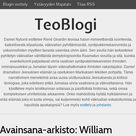
Blogin esittely
Ystävyyden Majatalo
Tilaa RSS
TeoBlogi
Daniel Nylund esittelee René Girardin teoriaa halun mimeettisestä luonteesta,
kateellisesta kilpailusta, väkivallan pyhittämisestä, syntipukkimekanismista ja
uskonnollisten myyttien tavasta vaientaa uhrin ääni. Sen avulla hän tarkastelee
pyhitetyn väkivallan vähittäistä demytologisointia Raamatun sivuilla ja sitä, kuinka
evankeliumit paljastavat uhria vaativan syntipukkimekanismin ihmisten
ominaisuudeksi ja Jumalan täysin väkivallattomaksi ihmisten rakastajaksi. Daniel
dramatisoi Jeesuksen elämän ja opetuksen Markuksen tekstien pohjalta. Tämä
narratiivinen menetelmä avaa uusia ulottuvuuksia Jeesuksesta ja kritisoi
teologiaa, joka edelleen pitää Jumalaa uhria vaativana ja väkivaltaisena. Hän
käsittelee myös kristikunnan sotaisaa ja pasifistista historiaa, sekä omaa
kompleksisen uhritietoista aikaamme. Onko mahdollista hylätä hylkääminen ja
elää elämää joka ei tuota uhreja, vai kuljemmeko kohti väkivallan eskaloitumista ja
lopullista apokalypsiä? Lue myös
esittely
ja
johdanto
.
Avainsana-arkisto:
William