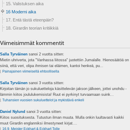
15. Valistuksen aika
16 Moderni aika
17. Entä tästä eteenpäin?
18. Girardin teorian kritiikkiä
Viimeisimmät kommentit
Salla Tyrväinen
sanoi
2 vuotta sitten:
Mietin uhriverta, jota "Vanhassa liitossa" juotettiin Jumalalle. Hienosäätöä on
siinä, että veri, olipa ihmisen tai eläimen, kantoi henkeä, pu...
⌊
Painajainen viimeisellä ehtoollisella
Salla Tyrväinen
sanoi
3 vuotta sitten:
Kirjoitan tämän jo sukuluetteloja käsittelevän jakson jälkeen, jottei unohdu -
lämmin kiitos joululukemisista! Ruut ei pyrkinyt turvaamaan suink...
⌊
Tuhansien vuosien sukuluettelot ja mykistävä enkeli
Daniel Nylund
sanoi
3 vuotta sitten:
Kiitos suosituksesta. Tutustun ilman muuta. Mulla onkin luultavasti kaikki
muut Girardin englanniksi ilmestyneet kirjat....
⌊
16.9. Meister Eckhart & Eckhart Tolle