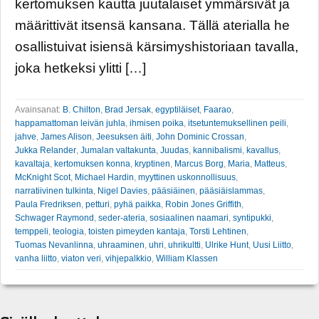
kertomuksen kautta juutalaiset ymmärsivät ja
määrittivät itsensä kansana. Tällä aterialla he
osallistuivat isiensä kärsimyshistoriaan tavalla,
joka hetkeksi ylitti […]
Avainsanat:
B. Chilton
,
Brad Jersak
,
egyptiläiset
,
Faarao
,
happamattoman leivän juhla
,
ihmisen poika
,
itsetuntemuksellinen peili
,
jahve
,
James Alison
,
Jeesuksen äiti
,
John Dominic Crossan
,
Jukka Relander
,
Jumalan valtakunta
,
Juudas
,
kannibalismi
,
kavallus
,
kavaltaja
,
kertomuksen konna
,
kryptinen
,
Marcus Borg
,
Maria
,
Matteus
,
McKnight Scot
,
Michael Hardin
,
myyttinen uskonnollisuus
,
narratiivinen tulkinta
,
Nigel Davies
,
pääsiäinen
,
pääsiäislammas
,
Paula Fredriksen
,
petturi
,
pyhä paikka
,
Robin Jones Griffith
,
Schwager Raymond
,
seder-ateria
,
sosiaalinen naamari
,
syntipukki
,
temppeli
,
teologia
,
toisten pimeyden kantaja
,
Torsti Lehtinen
,
Tuomas Nevanlinna
,
uhraaminen
,
uhri
,
uhrikultti
,
Ulrike Hunt
,
Uusi Liitto
,
vanha liitto
,
viaton veri
,
vihjepalkkio
,
William Klassen