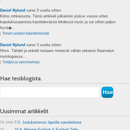
Daniel Nylund
sanoi
3 vuotta sitten:
Kiitos rohkaisusta. Tämä artikkeli julkaistiin joskus vuosia sitten
kopulukiusaamista käsittelevässä lehdessä myös ja sai silloin paljon
hyvä�...
⌊
Toisen posken kääntämisestä
Daniel Nylund
sanoi
3 vuotta sitten:
Hmm. Tähdet ja enkelit tosiaam menevät vähän sekaisin Raamatun
mytologiassa....
⌊
Tietäjiä ja vainoharhoja
Hae teoblogista
Uusimmat artikkelit
19. joulu
7.0. Joulukertomus lapsille sanoitettuna
15.
16.9. Meister Eckhart & Eckhart Tolle