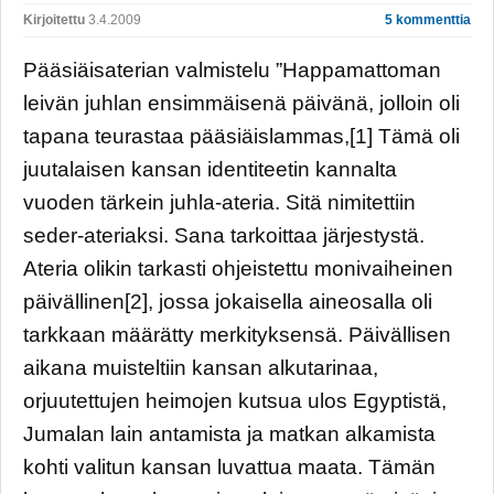
Kirjoitettu
3.4.2009
5 kommenttia
Pääsiäisaterian valmistelu ”Happamattoman
leivän juhlan ensimmäisenä päivänä, jolloin oli
tapana teurastaa pääsiäislammas,[1] Tämä oli
juutalaisen kansan identiteetin kannalta
vuoden tärkein juhla-ateria. Sitä nimitettiin
seder-ateriaksi. Sana tarkoittaa järjestystä.
Ateria olikin tarkasti ohjeistettu monivaiheinen
päivällinen[2], jossa jokaisella aineosalla oli
tarkkaan määrätty merkityksensä. Päivällisen
aikana muisteltiin kansan alkutarinaa,
orjuutettujen heimojen kutsua ulos Egyptistä,
Jumalan lain antamista ja matkan alkamista
kohti valitun kansan luvattua maata. Tämän