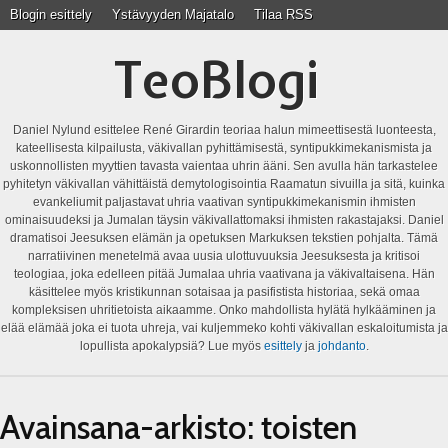
Blogin esittely
Ystävyyden Majatalo
Tilaa RSS
TeoBlogi
Daniel Nylund esittelee René Girardin teoriaa halun mimeettisestä luonteesta,
kateellisesta kilpailusta, väkivallan pyhittämisestä, syntipukkimekanismista ja
uskonnollisten myyttien tavasta vaientaa uhrin ääni. Sen avulla hän tarkastelee
pyhitetyn väkivallan vähittäistä demytologisointia Raamatun sivuilla ja sitä, kuinka
evankeliumit paljastavat uhria vaativan syntipukkimekanismin ihmisten
ominaisuudeksi ja Jumalan täysin väkivallattomaksi ihmisten rakastajaksi. Daniel
dramatisoi Jeesuksen elämän ja opetuksen Markuksen tekstien pohjalta. Tämä
narratiivinen menetelmä avaa uusia ulottuvuuksia Jeesuksesta ja kritisoi
teologiaa, joka edelleen pitää Jumalaa uhria vaativana ja väkivaltaisena. Hän
käsittelee myös kristikunnan sotaisaa ja pasifistista historiaa, sekä omaa
kompleksisen uhritietoista aikaamme. Onko mahdollista hylätä hylkääminen ja
elää elämää joka ei tuota uhreja, vai kuljemmeko kohti väkivallan eskaloitumista ja
lopullista apokalypsiä? Lue myös
esittely
ja
johdanto
.
Avainsana-arkisto:
toisten