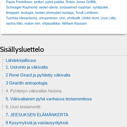
Paula Fredriksen
,
petturi
,
pyhä paikka
,
Robin Jones Griffith
,
Schwager Raymond
,
seder-ateria
,
sosiaalinen naamari
,
syntipukki
,
temppeli
,
teologia
,
toisten pimeyden kantaja
,
Torsti Lehtinen
,
Tuomas Nevanlinna
,
uhraaminen
,
uhri
,
uhrikultti
,
Ulrike Hunt
,
Uusi Liitto
,
vanha liitto
,
viaton veri
,
vihjepalkkio
,
William Klassen
Sisällysluettelo
Lähdekirjallisuus
1. Uskonto ja väkivalta
2 René Girard ja pyhitetty väkivalta
3 Girardin antropologia
4. Pyhitetyn väkivallan historia
5. Väkivaltainen pyhä vanhassa testamentissa
6. Uusi testamentti
7. JEESUKSEN ELÄMÄNKERTA
8 Kysymyksiä ja vastausyrityksiä