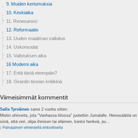
9. Muiden kertomuksia
10. Keskiaika
11. Renesanssi
12. Reformaatio
13. Uuden maailman valloitus
14. Uskonsodat
15. Valistuksen aika
16 Moderni aika
17. Entä tästä eteenpäin?
18. Girardin teorian kritiikkiä
Viimeisimmät kommentit
Salla Tyrväinen
sanoi
2 vuotta sitten:
Mietin uhriverta, jota "Vanhassa liitossa" juotettiin Jumalalle. Hienosäätöä on
siinä, että veri, olipa ihmisen tai eläimen, kantoi henkeä, pu...
⌊
Painajainen viimeisellä ehtoollisella