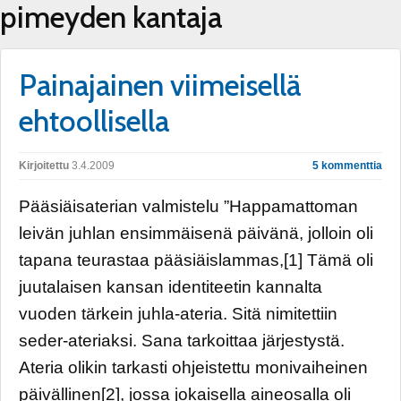
pimeyden kantaja
Painajainen viimeisellä
ehtoollisella
Kirjoitettu
3.4.2009
5 kommenttia
Pääsiäisaterian valmistelu ”Happamattoman
leivän juhlan ensimmäisenä päivänä, jolloin oli
tapana teurastaa pääsiäislammas,[1] Tämä oli
juutalaisen kansan identiteetin kannalta
vuoden tärkein juhla-ateria. Sitä nimitettiin
seder-ateriaksi. Sana tarkoittaa järjestystä.
Ateria olikin tarkasti ohjeistettu monivaiheinen
päivällinen[2], jossa jokaisella aineosalla oli