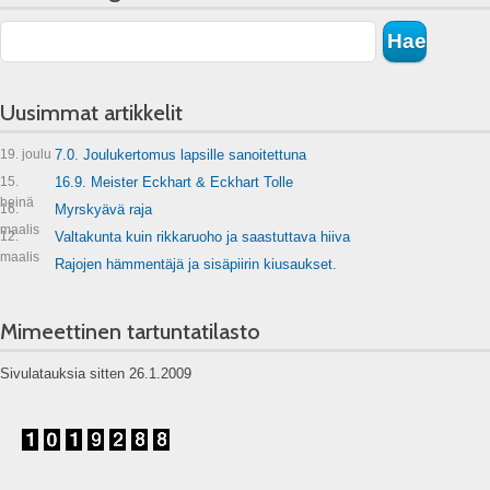
Uusimmat artikkelit
19. joulu
7.0. Joulukertomus lapsille sanoitettuna
15.
16.9. Meister Eckhart & Eckhart Tolle
heinä
16.
Myrskyävä raja
maalis
12.
Valtakunta kuin rikkaruoho ja saastuttava hiiva
maalis
Rajojen hämmentäjä ja sisäpiirin kiusaukset.
Mimeettinen tartuntatilasto
Sivulatauksia sitten 26.1.2009