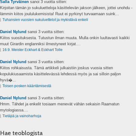
Salla Tyrväinen
sanoi
3 vuotta sitten:
Kirjoitan tämän jo sukuluetteloja käsittelevän jakson jälkeen, jottei unohdu -
lämmin kiitos joululukemisista! Ruut ei pyrkinyt turvaamaan suink...
⌊
Tuhansien vuosien sukuluettelot ja mykistävä enkeli
Daniel Nylund
sanoi
3 vuotta sitten:
Kiitos suosituksesta. Tutustun ilman muuta. Mulla onkin luultavasti kaikki
muut Girardin englanniksi ilmestyneet kirjat....
⌊
16.9. Meister Eckhart & Eckhart Tolle
Daniel Nylund
sanoi
3 vuotta sitten:
Kiitos rohkaisusta. Tämä artikkeli julkaistiin joskus vuosia sitten
kopulukiusaamista käsittelevässä lehdessä myös ja sai silloin paljon
hyvä�...
⌊
Toisen posken kääntämisestä
Daniel Nylund
sanoi
3 vuotta sitten:
Hmm. Tähdet ja enkelit tosiaam menevät vähän sekaisin Raamatun
mytologiassa....
⌊
Tietäjiä ja vainoharhoja
Hae teoblogista