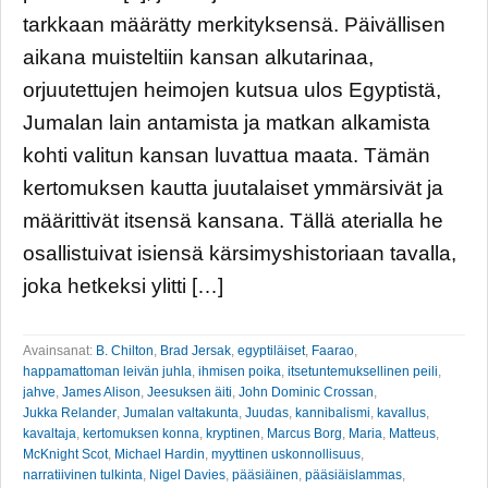
tarkkaan määrätty merkityksensä. Päivällisen
aikana muisteltiin kansan alkutarinaa,
orjuutettujen heimojen kutsua ulos Egyptistä,
Jumalan lain antamista ja matkan alkamista
kohti valitun kansan luvattua maata. Tämän
kertomuksen kautta juutalaiset ymmärsivät ja
määrittivät itsensä kansana. Tällä aterialla he
osallistuivat isiensä kärsimyshistoriaan tavalla,
joka hetkeksi ylitti […]
Avainsanat:
B. Chilton
,
Brad Jersak
,
egyptiläiset
,
Faarao
,
happamattoman leivän juhla
,
ihmisen poika
,
itsetuntemuksellinen peili
,
jahve
,
James Alison
,
Jeesuksen äiti
,
John Dominic Crossan
,
Jukka Relander
,
Jumalan valtakunta
,
Juudas
,
kannibalismi
,
kavallus
,
kavaltaja
,
kertomuksen konna
,
kryptinen
,
Marcus Borg
,
Maria
,
Matteus
,
McKnight Scot
,
Michael Hardin
,
myyttinen uskonnollisuus
,
narratiivinen tulkinta
,
Nigel Davies
,
pääsiäinen
,
pääsiäislammas
,