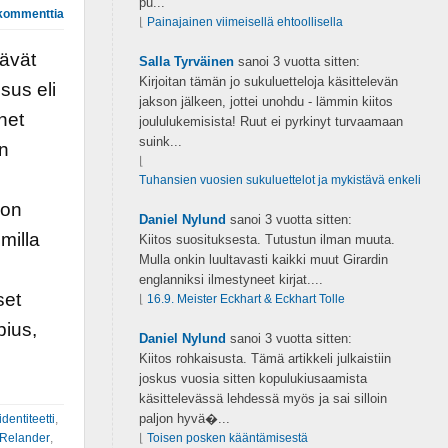
pu...
kommenttia
⌊
Painajainen viimeisellä ehtoollisella
tävät
Salla Tyrväinen
sanoi
3 vuotta sitten:
Kirjoitan tämän jo sukuluetteloja käsittelevän
sus eli
jakson jälkeen, jottei unohdu - lämmin kiitos
net
joululukemisista! Ruut ei pyrkinyt turvaamaan
suink...
in
⌊
Tuhansien vuosien sukuluettelot ja mykistävä enkeli
 on
Daniel Nylund
sanoi
3 vuotta sitten:
milla
Kiitos suosituksesta. Tutustun ilman muuta.
Mulla onkin luultavasti kaikki muut Girardin
englanniksi ilmestyneet kirjat....
set
⌊
16.9. Meister Eckhart & Eckhart Tolle
pius,
Daniel Nylund
sanoi
3 vuotta sitten:
Kiitos rohkaisusta. Tämä artikkeli julkaistiin
joskus vuosia sitten kopulukiusaamista
käsittelevässä lehdessä myös ja sai silloin
paljon hyvä�...
identiteetti
,
 Relander
,
⌊
Toisen posken kääntämisestä