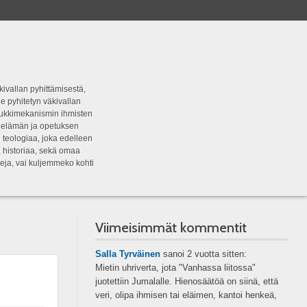
kivallan pyhittämisestä,
e pyhitetyn väkivallan
tipukkimekanismin ihmisten
n elämän ja opetuksen
 teologiaa, joka edelleen
a historiaa, sekä omaa
eja, vai kuljemmeko kohti
Viimeisimmät kommentit
Salla Tyrväinen
sanoi
2 vuotta sitten:
Mietin uhriverta, jota "Vanhassa liitossa"
juotettiin Jumalalle. Hienosäätöä on siinä, että
veri, olipa ihmisen tai eläimen, kantoi henkeä,