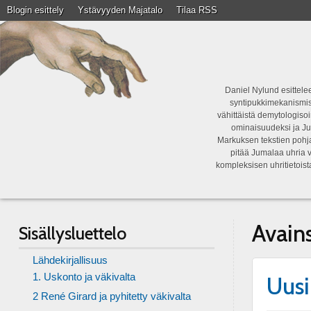
Blogin esittely
Ystävyyden Majatalo
Tilaa RSS
Daniel Nylund esittelee
syntipukkimekanismist
vähittäistä demytologisoi
ominaisuudeksi ja Ju
Markuksen tekstien pohja
pitää Jumalaa uhria v
kompleksisen uhritietois
Avain
Sisällysluettelo
Lähdekirjallisuus
1. Uskonto ja väkivalta
Uusi
2 René Girard ja pyhitetty väkivalta