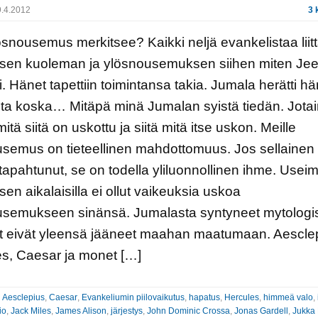
.4.2012
3 
ösnousemus merkitsee? Kaikki neljä evankelistaa liit
sen kuoleman ja ylösnousemuksen siihen miten Jee
ti. Hänet tapettiin toimintansa takia. Jumala herätti hä
sta koska… Mitäpä minä Jumalan syistä tiedän. Jota
itä siitä on uskottu ja siitä mitä itse uskon. Meille
semus on tieteellinen mahdottomuus. Jos sellainen
 tapahtunut, se on todella yliluonnollinen ihme. Useim
en aikalaisilla ei ollut vaikeuksia uskoa
usemukseen sinänsä. Jumalasta syntyneet mytologi
t eivät yleensä jääneet maahan maatumaan. Aescle
s, Caesar ja monet […]
:
Aesclepius
,
Caesar
,
Evankeliumin piilovaikutus
,
hapatus
,
Hercules
,
himmeä valo
,
io
,
Jack Miles
,
James Alison
,
järjestys
,
John Dominic Crossa
,
Jonas Gardell
,
Jukka