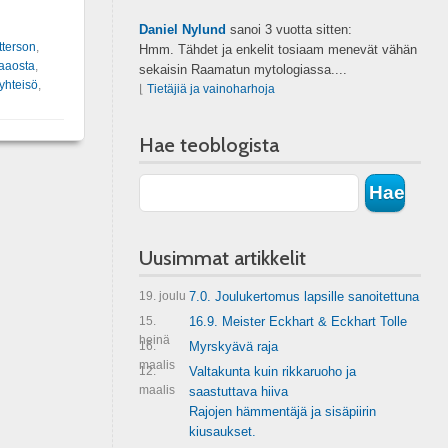
Daniel Nylund
sanoi
3 vuotta sitten:
tterson
,
Hmm. Tähdet ja enkelit tosiaam menevät vähän
kaaosta
,
sekaisin Raamatun mytologiassa....
yhteisö
,
⌊
Tietäjiä ja vainoharhoja
Hae teoblogista
Uusimmat artikkelit
19. joulu
7.0. Joulukertomus lapsille sanoitettuna
15.
16.9. Meister Eckhart & Eckhart Tolle
heinä
16.
Myrskyävä raja
maalis
12.
Valtakunta kuin rikkaruoho ja
maalis
saastuttava hiiva
Rajojen hämmentäjä ja sisäpiirin
kiusaukset.