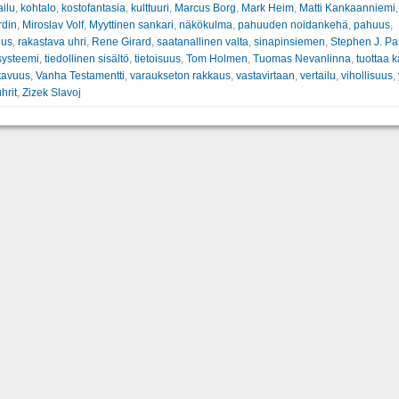
ailu
,
kohtalo
,
kostofantasia
,
kulttuuri
,
Marcus Borg
,
Mark Heim
,
Matti Kankaanniemi
,
rdin
,
Miroslav Volf
,
Myyttinen sankari
,
näkökulma
,
pahuuden noidankehä
,
pahuus
,
uus
,
rakastava uhri
,
Rene Girard
,
saatanallinen valta
,
sinapinsiemen
,
Stephen J. Pa
systeemi
,
tiedollinen sisältö
,
tietoisuus
,
Tom Holmen
,
Tuomas Nevanlinna
,
tuottaa 
tavuus
,
Vanha Testamentti
,
varaukseton rakkaus
,
vastavirtaan
,
vertailu
,
vihollisuus
,
hrit
,
Zizek Slavoj