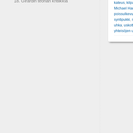
18. Girardin teorian kritiikkiä
kateus
,
kilp
Michael Ha
poissulkev
syntipukki
,
uhka
,
uskot
yhteisöjen u