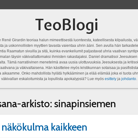
TeoBlogi
 René Girardin teoriaa halun mimeettisestä luonteesta, kateellisesta kilpailusta, vä
a ja uskonnollisten myyttien tavasta vaientaa uhrin ääni. Sen avulla hän tarkastele
ntia Raamatun sivuilla ja sitä, kuinka evankeliumit paljastavat uhria vaativan syn
malan täysin väkivallattomaksi ihmisten rakastajaksi. Daniel dramatisoi Jeesukse
lta. Tämä narratiivinen menetelmä avaa uusia ulottuvuuksia Jeesuksesta ja kritisoi
aativana ja väkivaltaisena. Hän käsittelee myös kristikunnan sotaisaa ja pasifistist
ta aikaamme. Onko mahdollista hylätä hylkääminen ja elää elämää joka ei tuota uhr
väkivallan eskaloitumista ja lopullista apokalypsiä? Lue myös
esittely
ja
johdanto
.
sana-arkisto:
sinapinsiemen
 näkökulma kaikkeen