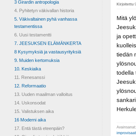
3 Girardin antropologia
Kirjoitettu
9
4. Pyhitetyn väkivallan historia
Mitä yl
5. Väkivaltainen pyhä vanhassa
testamentissa
Jeesuk
6. Uusi testamentti
ja opet
7. JEESUKSEN ELÄMÄNKERTA
kuollei
8 Kysymyksiä ja vastausyrityksiä
tiedän m
9. Muiden kertomuksia
ylösnou
10. Keskiaika
todella
11. Renesanssi
Jeesuks
12. Reformaatio
ylösno
13. Uuden maailman valloitus
sankari
14. Uskonsodat
Herkule
15. Valistuksen aika
16 Moderni aika
Avainsanat
17. Entä tästä eteenpäin?
improvisaat