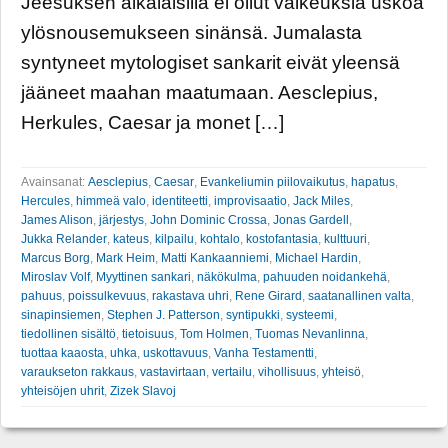
Jeesuksen aikalaisilla ei ollut vaikeuksia uskoa
ylösnousemukseen sinänsä. Jumalasta
syntyneet mytologiset sankarit eivät yleensä
jääneet maahan maatumaan. Aesclepius,
Herkules, Caesar ja monet […]
Avainsanat:
Aesclepius
,
Caesar
,
Evankeliumin piilovaikutus
,
hapatus
,
Hercules
,
himmeä valo
,
identiteetti
,
improvisaatio
,
Jack Miles
,
James Alison
,
järjestys
,
John Dominic Crossa
,
Jonas Gardell
,
Jukka Relander
,
kateus
,
kilpailu
,
kohtalo
,
kostofantasia
,
kulttuuri
,
Marcus Borg
,
Mark Heim
,
Matti Kankaanniemi
,
Michael Hardin
,
Miroslav Volf
,
Myyttinen sankari
,
näkökulma
,
pahuuden noidankehä
,
pahuus
,
poissulkevuus
,
rakastava uhri
,
Rene Girard
,
saatanallinen valta
,
sinapinsiemen
,
Stephen J. Patterson
,
syntipukki
,
systeemi
,
tiedollinen sisältö
,
tietoisuus
,
Tom Holmen
,
Tuomas Nevanlinna
,
tuottaa kaaosta
,
uhka
,
uskottavuus
,
Vanha Testamentti
,
varaukseton rakkaus
,
vastavirtaan
,
vertailu
,
vihollisuus
,
yhteisö
,
yhteisöjen uhrit
,
Zizek Slavoj