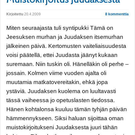
Kirjoitettu
20.4.2009
8 kommenttia
Miten seuraajasta tuli syntipukki Tämä on
Jeesuksen murhan ja Juudaksen itsemurhan
jälkeinen päivä. Kertomusten vaiteliaisuudesta
voisi päätellä, ettei Juudasta jäänyt kukaan
suremaan. Niin tuskin oli. Hänelläkin oli perhe –
jossain. Kolmen viime vuoden ajalta oli
muutamia matkatovereitakin, ehkä jopa
ystäviä. Juudaksen kuolema on luultavasti
tässä vaiheessa jo opetuslasten tiedossa.
Hänen kohtalonsa kuuluu tämän tyhjän päivän
hämmennykseen. Siksi haluan sijoittaa oman
muistokirjoitukseni Juudaksesta juuri tähän