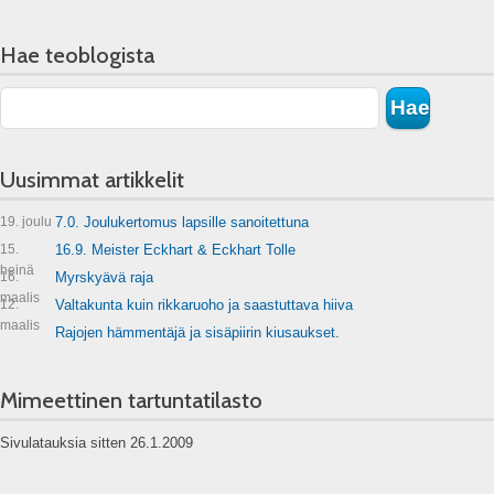
Hae teoblogista
Uusimmat artikkelit
19. joulu
7.0. Joulukertomus lapsille sanoitettuna
15.
16.9. Meister Eckhart & Eckhart Tolle
heinä
16.
Myrskyävä raja
maalis
12.
Valtakunta kuin rikkaruoho ja saastuttava hiiva
maalis
Rajojen hämmentäjä ja sisäpiirin kiusaukset.
Mimeettinen tartuntatilasto
Sivulatauksia sitten 26.1.2009