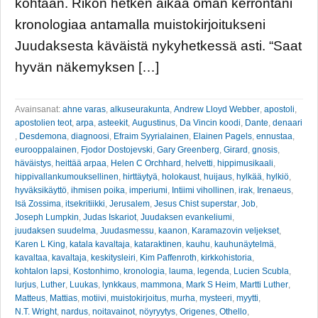
kohtaan. Rikon hetken aikaa oman kerrontani
kronologiaa antamalla muistokirjoitukseni
Juudaksesta käväistä nykyhetkessä asti. “Saat
hyvän näkemyksen […]
Avainsanat:
ahne varas
,
alkuseurakunta
,
Andrew Lloyd Webber
,
apostoli
,
apostolien teot
,
arpa
,
asteekit
,
Augustinus
,
Da Vincin koodi
,
Dante
,
denaari
,
Desdemona
,
diagnoosi
,
Efraim Syyrialainen
,
Elainen Pagels
,
ennustaa
,
eurooppalainen
,
Fjodor Dostojevski
,
Gary Greenberg
,
Girard
,
gnosis
,
häväistys
,
heittää arpaa
,
Helen C Orchhard
,
helvetti
,
hippimusikaali
,
hippivallankumouksellinen
,
hirttäytyä
,
holokaust
,
huijaus
,
hylkää
,
hylkiö
,
hyväksikäyttö
,
ihmisen poika
,
imperiumi
,
Intiimi vihollinen
,
irak
,
Irenaeus
,
Isä Zossima
,
itsekritiikki
,
Jerusalem
,
Jesus Chist superstar
,
Job
,
Joseph Lumpkin
,
Judas Iskariot
,
Juudaksen evankeliumi
,
juudaksen suudelma
,
Juudasmessu
,
kaanon
,
Karamazovin veljekset
,
Karen L King
,
katala kavaltaja
,
kataraktinen
,
kauhu
,
kauhunäytelmä
,
kavaltaa
,
kavaltaja
,
keskitysleiri
,
Kim Paffenroth
,
kirkkohistoria
,
kohtalon lapsi
,
Kostonhimo
,
kronologia
,
lauma
,
legenda
,
Lucien Scubla
,
lurjus
,
Luther
,
Luukas
,
lynkkaus
,
mammona
,
Mark S Heim
,
Martti Luther
,
Matteus
,
Mattias
,
motiivi
,
muistokirjoitus
,
murha
,
mysteeri
,
myytti
,
N.T. Wright
,
nardus
,
noitavainot
,
nöyryytys
,
Origenes
,
Othello
,