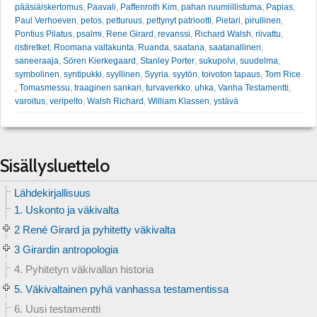
pääsiäiskertomus
,
Paavali
,
Paffenroth Kim
,
pahan ruumiillistuma
,
Papias
,
Paul Verhoeven
,
petos
,
petturuus
,
pettynyt patriootti
,
Pietari
,
pirullinen
,
Pontius Pilatus
,
psalmi
,
Rene Girard
,
revanssi
,
Richard Walsh
,
riivattu
,
ristiretket
,
Roomana valtakunta
,
Ruanda
,
saatana
,
saatanallinen
,
saneeraaja
,
Sören Kierkegaard
,
Stanley Porter
,
sukupolvi
,
suudelma
,
symbolinen
,
syntipukki
,
syyllinen
,
Syyria
,
syytön
,
toivoton tapaus
,
Tom Rice
,
Tomasmessu
,
traaginen sankari
,
turvaverkko
,
uhka
,
Vanha Testamentti
,
varoitus
,
veripelto
,
Walsh Richard
,
William Klassen
,
ystävä
Sisällysluettelo
Lähdekirjallisuus
1. Uskonto ja väkivalta
2 René Girard ja pyhitetty väkivalta
3 Girardin antropologia
4. Pyhitetyn väkivallan historia
5. Väkivaltainen pyhä vanhassa testamentissa
6. Uusi testamentti