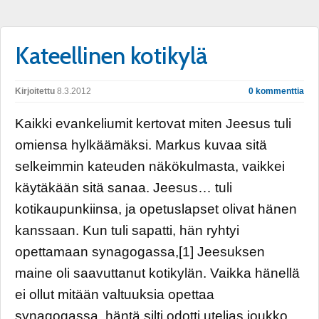
Kateellinen kotikylä
Kirjoitettu
8.3.2012
0 kommenttia
Kaikki evankeliumit kertovat miten Jeesus tuli
omiensa hylkäämäksi. Markus kuvaa sitä
selkeimmin kateuden näkökulmasta, vaikkei
käytäkään sitä sanaa. Jeesus… tuli
kotikaupunkiinsa, ja opetuslapset olivat hänen
kanssaan. Kun tuli sapatti, hän ryhtyi
opettamaan synagogassa,[1] Jeesuksen
maine oli saavuttanut kotikylän. Vaikka hänellä
ei ollut mitään valtuuksia opettaa
synagogassa, häntä silti odotti utelias joukko