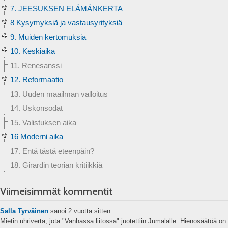
7. JEESUKSEN ELÄMÄNKERTA
8 Kysymyksiä ja vastausyrityksiä
9. Muiden kertomuksia
10. Keskiaika
11. Renesanssi
12. Reformaatio
13. Uuden maailman valloitus
14. Uskonsodat
15. Valistuksen aika
16 Moderni aika
17. Entä tästä eteenpäin?
18. Girardin teorian kritiikkiä
Viimeisimmät kommentit
Salla Tyrväinen
sanoi
2 vuotta sitten:
Mietin uhriverta, jota "Vanhassa liitossa" juotettiin Jumalalle. Hienosäätöä on