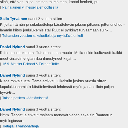
siinä, että veri, olipa ihmisen tai eläimen, kantoi henkeä, pu...
⌊
Painajainen viimeisellä ehtoollisella
Salla Tyrväinen
sanoi
3 vuotta sitten:
Kirjoitan tämän jo sukuluetteloja käsittelevän jakson jälkeen, jottei unohdu -
lämmin kiitos joululukemisista! Ruut ei pyrkinyt turvaamaan suink...
⌊
Tuhansien vuosien sukuluettelot ja mykistävä enkeli
Daniel Nylund
sanoi
3 vuotta sitten:
Kiitos suosituksesta. Tutustun ilman muuta. Mulla onkin luultavasti kaikki
muut Girardin englanniksi ilmestyneet kirjat....
⌊
16.9. Meister Eckhart & Eckhart Tolle
Daniel Nylund
sanoi
3 vuotta sitten:
Kiitos rohkaisusta. Tämä artikkeli julkaistiin joskus vuosia sitten
kopulukiusaamista käsittelevässä lehdessä myös ja sai silloin paljon
hyvä�...
⌊
Toisen posken kääntämisestä
Daniel Nylund
sanoi
3 vuotta sitten:
Hmm. Tähdet ja enkelit tosiaam menevät vähän sekaisin Raamatun
mytologiassa....
⌊
Tietäjiä ja vainoharhoja