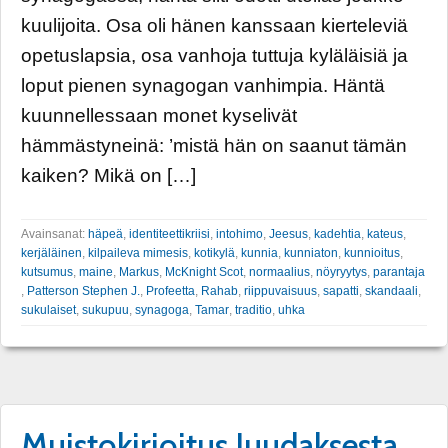
kuulijoita. Osa oli hänen kanssaan kierteleviä
opetuslapsia, osa vanhoja tuttuja kyläläisiä ja
loput pienen synagogan vanhimpia. Häntä
kuunnellessaan monet kyselivät
hämmästyneinä: ’mistä hän on saanut tämän
kaiken? Mikä on […]
Avainsanat:
häpeä
,
identiteettikriisi
,
intohimo
,
Jeesus
,
kadehtia
,
kateus
,
kerjäläinen
,
kilpaileva mimesis
,
kotikylä
,
kunnia
,
kunniaton
,
kunnioitus
,
kutsumus
,
maine
,
Markus
,
McKnight Scot
,
normaalius
,
nöyryytys
,
parantaja
,
Patterson Stephen J.
,
Profeetta
,
Rahab
,
riippuvaisuus
,
sapatti
,
skandaali
,
sukulaiset
,
sukupuu
,
synagoga
,
Tamar
,
traditio
,
uhka
Muistokirjoitus Juudaksesta