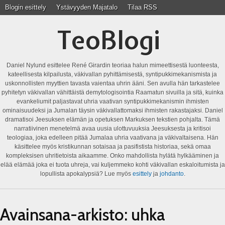
Blogin esittely
Ystävyyden Majatalo
Tilaa RSS
TeoBlogi
Daniel Nylund esittelee René Girardin teoriaa halun mimeettisestä luonteesta,
kateellisesta kilpailusta, väkivallan pyhittämisestä, syntipukkimekanismista ja
uskonnollisten myyttien tavasta vaientaa uhrin ääni. Sen avulla hän tarkastelee
pyhitetyn väkivallan vähittäistä demytologisointia Raamatun sivuilla ja sitä, kuinka
evankeliumit paljastavat uhria vaativan syntipukkimekanismin ihmisten
ominaisuudeksi ja Jumalan täysin väkivallattomaksi ihmisten rakastajaksi. Daniel
dramatisoi Jeesuksen elämän ja opetuksen Markuksen tekstien pohjalta. Tämä
narratiivinen menetelmä avaa uusia ulottuvuuksia Jeesuksesta ja kritisoi
teologiaa, joka edelleen pitää Jumalaa uhria vaativana ja väkivaltaisena. Hän
käsittelee myös kristikunnan sotaisaa ja pasifistista historiaa, sekä omaa
kompleksisen uhritietoista aikaamme. Onko mahdollista hylätä hylkääminen ja
elää elämää joka ei tuota uhreja, vai kuljemmeko kohti väkivallan eskaloitumista ja
lopullista apokalypsiä? Lue myös
esittely
ja
johdanto
.
Avainsana-arkisto:
uhka