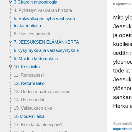
3 Girardin antropologia
Kirjoitettu
9
4. Pyhitetyn väkivallan historia
Mitä yl
5. Väkivaltainen pyhä vanhassa
testamentissa
Jeesuk
6. Uusi testamentti
ja opet
7. JEESUKSEN ELÄMÄNKERTA
kuollei
8 Kysymyksiä ja vastausyrityksiä
tiedän m
9. Muiden kertomuksia
ylösnou
10. Keskiaika
todella
11. Renesanssi
Jeesuks
12. Reformaatio
ylösno
13. Uuden maailman valloitus
sankari
14. Uskonsodat
Herkule
15. Valistuksen aika
16 Moderni aika
Avainsanat
17. Entä tästä eteenpäin?
improvisaat