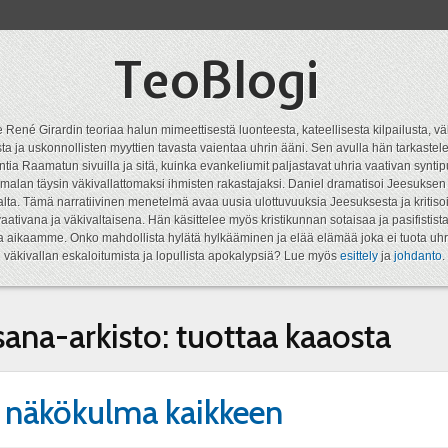
TeoBlogi
 René Girardin teoriaa halun mimeettisestä luonteesta, kateellisesta kilpailusta, vä
a ja uskonnollisten myyttien tavasta vaientaa uhrin ääni. Sen avulla hän tarkastele
ntia Raamatun sivuilla ja sitä, kuinka evankeliumit paljastavat uhria vaativan syn
malan täysin väkivallattomaksi ihmisten rakastajaksi. Daniel dramatisoi Jeesukse
lta. Tämä narratiivinen menetelmä avaa uusia ulottuvuuksia Jeesuksesta ja kritisoi
aativana ja väkivaltaisena. Hän käsittelee myös kristikunnan sotaisaa ja pasifistist
ta aikaamme. Onko mahdollista hylätä hylkääminen ja elää elämää joka ei tuota uhr
väkivallan eskaloitumista ja lopullista apokalypsiä? Lue myös
esittely
ja
johdanto
.
sana-arkisto:
tuottaa kaaosta
 näkökulma kaikkeen