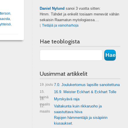
Daniel Nylund
sanoi
3 vuotta sitten:
tterson
,
Hmm. Tähdet ja enkelit tosiaam menevät vähän
kaaosta
,
sekaisin Raamatun mytologiassa....
yhteisö
,
⌊
Tietäjiä ja vainoharhoja
Hae teoblogista
Uusimmat artikkelit
19. joulu
7.0. Joulukertomus lapsille sanoitettuna
15.
16.9. Meister Eckhart & Eckhart Tolle
heinä
16.
Myrskyävä raja
maalis
12.
Valtakunta kuin rikkaruoho ja
maalis
saastuttava hiiva
Rajojen hämmentäjä ja sisäpiirin
kiusaukset.