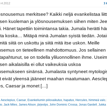
.4.2012
3 
ösnousemus merkitsee? Kaikki neljä evankelistaa liit
sen kuoleman ja ylösnousemuksen siihen miten Jee
ti. Hänet tapettiin toimintansa takia. Jumala herätti hä
sta koska… Mitäpä minä Jumalan syistä tiedän. Jota
itä siitä on uskottu ja siitä mitä itse uskon. Meille
semus on tieteellinen mahdottomuus. Jos sellainen
 tapahtunut, se on todella yliluonnollinen ihme. Useim
en aikalaisilla ei ollut vaikeuksia uskoa
usemukseen sinänsä. Jumalasta syntyneet mytologi
t eivät yleensä jääneet maahan maatumaan. Aescle
s, Caesar ja monet […]
:
Aesclepius
,
Caesar
,
Evankeliumin piilovaikutus
,
hapatus
,
Hercules
,
himmeä valo
,
io
,
Jack Miles
,
James Alison
,
järjestys
,
John Dominic Crossa
,
Jonas Gardell
,
Jukka