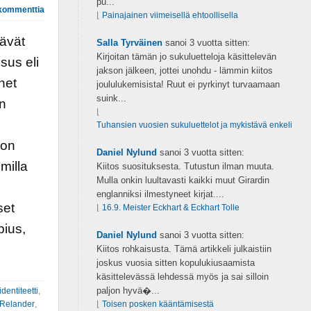
pu...
kommenttia
⌊
Painajainen viimeisellä ehtoollisella
tävät
Salla Tyrväinen
sanoi
3 vuotta sitten:
Kirjoitan tämän jo sukuluetteloja käsittelevän
sus eli
jakson jälkeen, jottei unohdu - lämmin kiitos
net
joululukemisista! Ruut ei pyrkinyt turvaamaan
suink...
in
⌊
Tuhansien vuosien sukuluettelot ja mykistävä enkeli
 on
Daniel Nylund
sanoi
3 vuotta sitten:
milla
Kiitos suosituksesta. Tutustun ilman muuta.
Mulla onkin luultavasti kaikki muut Girardin
englanniksi ilmestyneet kirjat....
set
⌊
16.9. Meister Eckhart & Eckhart Tolle
pius,
Daniel Nylund
sanoi
3 vuotta sitten:
Kiitos rohkaisusta. Tämä artikkeli julkaistiin
joskus vuosia sitten kopulukiusaamista
käsittelevässä lehdessä myös ja sai silloin
paljon hyvä�...
identiteetti
,
 Relander
,
⌊
Toisen posken kääntämisestä