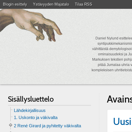
Blogin esittely
Ystävyyden Majatalo
Tilaa RSS
Daniel Nylund esittelee
syntipukkimekanismist
vähittäistä demytologisoi
ominaisuudeksi ja Ju
Markuksen tekstien pohja
pitää Jumalaa uhria v
kompleksisen uhritietois
Avain
Sisällysluettelo
Lähdekirjallisuus
1. Uskonto ja väkivalta
Uusi
2 René Girard ja pyhitetty väkivalta