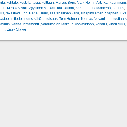
ailu
,
kohtalo
,
kostofantasia
,
kulttuuri
,
Marcus Borg
,
Mark Heim
,
Matti Kankaanniemi
,
rdin
,
Miroslav Volf
,
Myyttinen sankari
,
näkökulma
,
pahuuden noidankehä
,
pahuus
,
uus
,
rakastava uhri
,
Rene Girard
,
saatanallinen valta
,
sinapinsiemen
,
Stephen J. Pa
systeemi
,
tiedollinen sisältö
,
tietoisuus
,
Tom Holmen
,
Tuomas Nevanlinna
,
tuottaa 
tavuus
,
Vanha Testamentti
,
varaukseton rakkaus
,
vastavirtaan
,
vertailu
,
vihollisuus
,
hrit
,
Zizek Slavoj