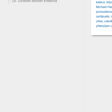
18. Girardin teorian kritiikkiä
kateus
,
kilp
Michael Ha
poissulkev
syntipukki
,
uhka
,
uskot
yhteisöjen u