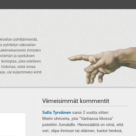
kivallan pyhittämisestä,
e pyhitetyn väkivallan
tipukkimekanismin ihmisten
n elämän ja opetuksen
 teologiaa, joka edelleen
a historiaa, sekä omaa
eja, vai kuljemmeko kohti
Viimeisimmät kommentit
Salla Tyrväinen
sanoi
2 vuotta sitten:
Mietin uhriverta, jota "Vanhassa liitossa"
juotettiin Jumalalle. Hienosäätöä on siinä, että
veri, olipa ihmisen tai eläimen, kantoi henkeä,