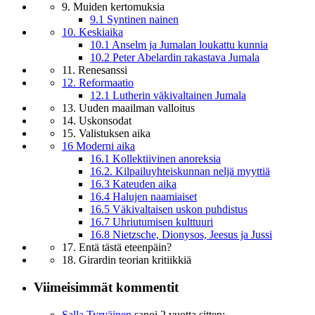
9. Muiden kertomuksia
9.1 Syntinen nainen
10. Keskiaika
10.1 Anselm ja Jumalan loukattu kunnia
10.2 Peter Abelardin rakastava Jumala
11. Renesanssi
12. Reformaatio
12.1 Lutherin väkivaltainen Jumala
13. Uuden maailman valloitus
14. Uskonsodat
15. Valistuksen aika
16 Moderni aika
16.1 Kollektiivinen anoreksia
16.2. Kilpailuyhteiskunnan neljä myyttiä
16.3 Kateuden aika
16.4 Halujen naamiaiset
16.5 Väkivaltaisen uskon puhdistus
16.7 Uhriutumisen kulttuuri
16.8 Nietzsche, Dionysos, Jeesus ja Jussi
17. Entä tästä eteenpäin?
18. Girardin teorian kritiikkiä
Viimeisimmät kommentit
Salla Tyrväinen
sanoi
2 vuotta sitten: