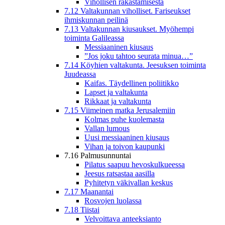
Vihollisen rakastamisesta
7.12 Valtakunnan viholliset. Fariseukset
ihmiskunnan peilinä
7.13 Valtakunnan kiusaukset. Myöhempi
toiminta Galileassa
Messiaaninen kiusaus
”Jos joku tahtoo seurata minua…”
7.14 Köyhien valtakunta. Jeesuksen toiminta
Juudeassa
Kaifas. Täydellinen poliitikko
Lapset ja valtakunta
Rikkaat ja valtakunta
7.15 Viimeinen matka Jerusalemiin
Kolmas puhe kuolemasta
Vallan lumous
Uusi messiaaninen kiusaus
Vihan ja toivon kaupunki
7.16 Palmusunnuntai
Pilatus saapuu hevoskulkueessa
Jeesus ratsastaa aasilla
Pyhitetyn väkivallan keskus
7.17 Maanantai
Rosvojen luolassa
7.18 Tiistai
Velvoittava anteeksianto