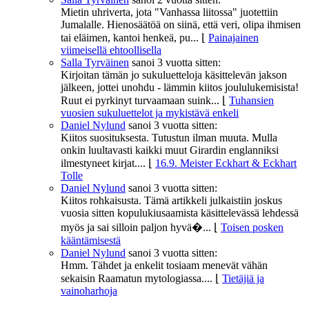
Mietin uhriverta, jota "Vanhassa liitossa" juotettiin
Jumalalle. Hienosäätöä on siinä, että veri, olipa ihmisen
tai eläimen, kantoi henkeä, pu...
⌊
Painajainen
viimeisellä ehtoollisella
Salla Tyrväinen
sanoi
3 vuotta sitten:
Kirjoitan tämän jo sukuluetteloja käsittelevän jakson
jälkeen, jottei unohdu - lämmin kiitos joululukemisista!
Ruut ei pyrkinyt turvaamaan suink...
⌊
Tuhansien
vuosien sukuluettelot ja mykistävä enkeli
Daniel Nylund
sanoi
3 vuotta sitten:
Kiitos suosituksesta. Tutustun ilman muuta. Mulla
onkin luultavasti kaikki muut Girardin englanniksi
ilmestyneet kirjat....
⌊
16.9. Meister Eckhart & Eckhart
Tolle
Daniel Nylund
sanoi
3 vuotta sitten:
Kiitos rohkaisusta. Tämä artikkeli julkaistiin joskus
vuosia sitten kopulukiusaamista käsittelevässä lehdessä
myös ja sai silloin paljon hyvä�...
⌊
Toisen posken
kääntämisestä
Daniel Nylund
sanoi
3 vuotta sitten:
Hmm. Tähdet ja enkelit tosiaam menevät vähän
sekaisin Raamatun mytologiassa....
⌊
Tietäjiä ja
vainoharhoja