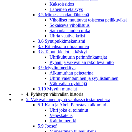
Kaksoissidos
Läheinen etäisyys
3.5 Mimesis sodan lähteenä
Viholliset muuttuvat toistensa peilikuviksi
Sokaiseva vihollisuus
Samanlaisuuden uhka
Uhria vaativa kriisi
3.6 Syntipukkimekanismi
3.7 Ritualisoitu uhraaminen
3.8 Tabut, kiellot ja käskyt
Uhrikultuurin perinnönkantajat
Pyhän ja väkivallan rakoileva liitto
3.9 Myytin merkitys
Alkumurhan peitetarina
Uhrin vaientaminen ja syyllistäminen
Väkivallan pyhittäjä
3.10 Myytin murtajat
4. Pyhitetyn väkivallan historia
5. Väkivaltainen pyhä vanhassa testamentissa
5.1 Kain ja Abel. Perustava alkumurha.
Uhri joka ei toiminut
Veljeskateus
Kainin merkki
5.9 Joosef
Mimeettinen kilpailukehä