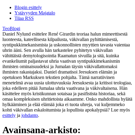
Blogin esittely
Ystävyyden Majatalo
Tilaa RSS
TeoBlogi
Daniel Nylund esittelee René Girardin teoriaa halun mimeettisestä
luonteesta, kateellisesta kilpailusta, väkivallan pyhittämisestä,
syntipukkimekanismista ja uskonnollisten myyttien tavasta vaientaa
uhrin ääni. Sen avulla hän tarkastelee pyhitetyn väkivallan
vähittäistä demytologisointia Raamatun sivuilla ja sitä, kuinka
evankeliumit paljastavat uhria vaativan syntipukkimekanismin
ihmisten ominaisuudeksi ja Jumalan täysin väkivallattomaksi
ihmisten rakastajaksi. Daniel dramatisoi Jeesuksen elämän ja
opetuksen Markuksen tekstien pohjalta. Tämä narratiivinen
menetelmä avaa uusia ulottuvuuksia Jeesuksesta ja kritisoi teologiaa,
joka edelleen pitää Jumalaa uhria vaativana ja väkivaltaisena. Hän
käsittelee myös kristikunnan sotaisaa ja pasifistista historiaa, sekä
omaa kompleksisen uhritietoista aikaamme. Onko mahdollista hylätä
hylkääminen ja elää elämää joka ei tuota uhreja, vai kuljemmeko
kohti väkivallan eskaloitumista ja lopullista apokalypsiä? Lue myös
esittely
ja
johdanto
.
Avainsana-arkisto: