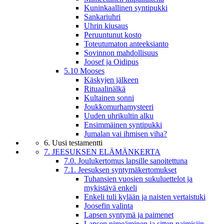
Kuninkaallinen syntipukki
Sankariuhri
Uhrin kiusaus
Peruuntunut kosto
Toteutumaton anteeksianto
Sovinnon mahdollisuus
Joosef ja Oidipus
5.10 Mooses
Käskyjen jälkeen
Rituaalinälkä
Kultainen sonni
Joukkomurhamysteeri
Uuden uhrikultin alku
Ensimmäinen syntipukki
Jumalan vai ihmisen viha?
6. Uusi testamentti
7. JEESUKSEN ELÄMÄNKERTA
7.0. Joulukertomus lapsille sanoitettuna
7.1. Jeesuksen syntymäkertomukset
Tuhansien vuosien sukuluettelot ja
mykistävä enkeli
Enkeli tuli kylään ja naisten vertaistuki
Joosefin valinta
Lapsen syntymä ja paimenet
Lapsen nimeäminen ja sitten naimisiin