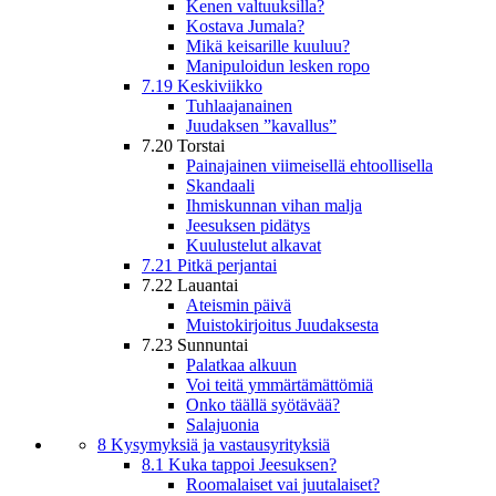
Kenen valtuuksilla?
Kostava Jumala?
Mikä keisarille kuuluu?
Manipuloidun lesken ropo
7.19 Keskiviikko
Tuhlaajanainen
Juudaksen ”kavallus”
7.20 Torstai
Painajainen viimeisellä ehtoollisella
Skandaali
Ihmiskunnan vihan malja
Jeesuksen pidätys
Kuulustelut alkavat
7.21 Pitkä perjantai
7.22 Lauantai
Ateismin päivä
Muistokirjoitus Juudaksesta
7.23 Sunnuntai
Palatkaa alkuun
Voi teitä ymmärtämättömiä
Onko täällä syötävää?
Salajuonia
8 Kysymyksiä ja vastausyrityksiä
8.1 Kuka tappoi Jeesuksen?
Roomalaiset vai juutalaiset?