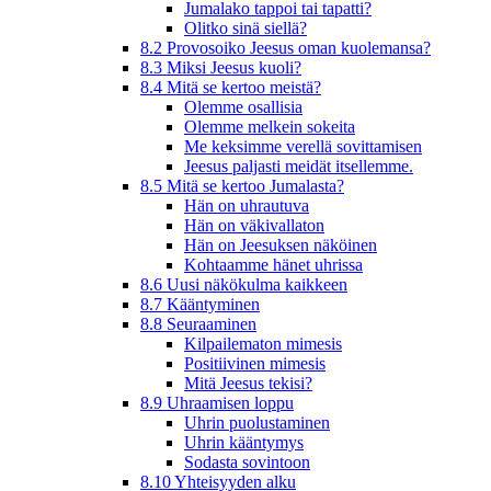
Jumalako tappoi tai tapatti?
Olitko sinä siellä?
8.2 Provosoiko Jeesus oman kuolemansa?
8.3 Miksi Jeesus kuoli?
8.4 Mitä se kertoo meistä?
Olemme osallisia
Olemme melkein sokeita
Me keksimme verellä sovittamisen
Jeesus paljasti meidät itsellemme.
8.5 Mitä se kertoo Jumalasta?
Hän on uhrautuva
Hän on väkivallaton
Hän on Jeesuksen näköinen
Kohtaamme hänet uhrissa
8.6 Uusi näkökulma kaikkeen
8.7 Kääntyminen
8.8 Seuraaminen
Kilpailematon mimesis
Positiivinen mimesis
Mitä Jeesus tekisi?
8.9 Uhraamisen loppu
Uhrin puolustaminen
Uhrin kääntymys
Sodasta sovintoon
8.10 Yhteisyyden alku