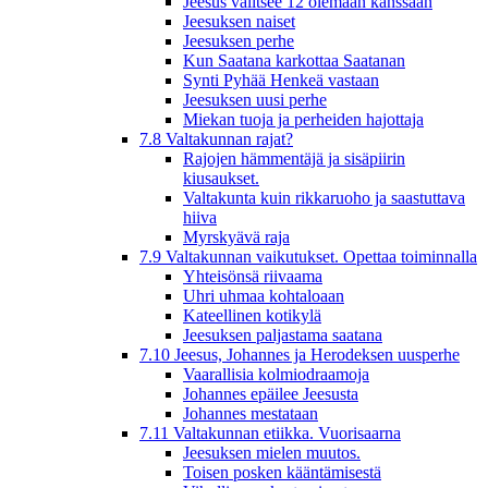
Jeesus valitsee 12 olemaan kanssaan
Jeesuksen naiset
Jeesuksen perhe
Kun Saatana karkottaa Saatanan
Synti Pyhää Henkeä vastaan
Jeesuksen uusi perhe
Miekan tuoja ja perheiden hajottaja
7.8 Valtakunnan rajat?
Rajojen hämmentäjä ja sisäpiirin
kiusaukset.
Valtakunta kuin rikkaruoho ja saastuttava
hiiva
Myrskyävä raja
7.9 Valtakunnan vaikutukset. Opettaa toiminnalla
Yhteisönsä riivaama
Uhri uhmaa kohtaloaan
Kateellinen kotikylä
Jeesuksen paljastama saatana
7.10 Jeesus, Johannes ja Herodeksen uusperhe
Vaarallisia kolmiodraamoja
Johannes epäilee Jeesusta
Johannes mestataan
7.11 Valtakunnan etiikka. Vuorisaarna
Jeesuksen mielen muutos.
Toisen posken kääntämisestä