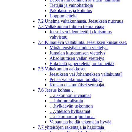
Tietäjiä ja vainoharhoja
Pakolaisuus ja kotiutus
Loppumietteitä
7.2 Unelma valtakunnasta. Jeesuksen nuoruus
7.3 Valtakunnan tulinen tienraivaaja
Jeesuksen identiteetti ja kutsumus
vahvistuu
7.4 Kilpaileva valtakunta. Jeesuksen kiusaukset.
Minän ensisijaisuuden viettelys.
Jumalan kiusaamisen viettelys
Absoluuttisen vallan viettelys
Enkeleitä ja perkeleitä, onko heitä?
7.5 Valtakunnan aakkoset
Jeesuksen vai Johanneksen valtakunta?
Pettää valtakunnan odottajat
Kutsuu ensimmäiset seuraajat
7.6 Jeesus kohtaa…
…uskonnon riivaamat
…inhomoralismin
…hylkäävän uskonnon
…yhteisön hylkäämät
…uskonnon orjuuttamat
Vapauttaa heidät tekemään hyvää
7.7 yhteisöjen rakentaja ja hajoittaja