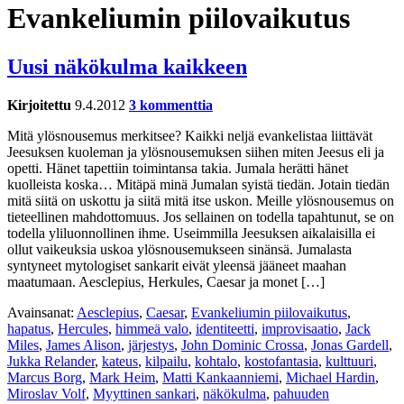
Evankeliumin piilovaikutus
Uusi näkökulma kaikkeen
Kirjoitettu
9.4.2012
3 kommenttia
Mitä ylösnousemus merkitsee? Kaikki neljä evankelistaa liittävät
Jeesuksen kuoleman ja ylösnousemuksen siihen miten Jeesus eli ja
opetti. Hänet tapettiin toimintansa takia. Jumala herätti hänet
kuolleista koska… Mitäpä minä Jumalan syistä tiedän. Jotain tiedän
mitä siitä on uskottu ja siitä mitä itse uskon. Meille ylösnousemus on
tieteellinen mahdottomuus. Jos sellainen on todella tapahtunut, se on
todella yliluonnollinen ihme. Useimmilla Jeesuksen aikalaisilla ei
ollut vaikeuksia uskoa ylösnousemukseen sinänsä. Jumalasta
syntyneet mytologiset sankarit eivät yleensä jääneet maahan
maatumaan. Aesclepius, Herkules, Caesar ja monet […]
Avainsanat:
Aesclepius
,
Caesar
,
Evankeliumin piilovaikutus
,
hapatus
,
Hercules
,
himmeä valo
,
identiteetti
,
improvisaatio
,
Jack
Miles
,
James Alison
,
järjestys
,
John Dominic Crossa
,
Jonas Gardell
,
Jukka Relander
,
kateus
,
kilpailu
,
kohtalo
,
kostofantasia
,
kulttuuri
,
Marcus Borg
,
Mark Heim
,
Matti Kankaanniemi
,
Michael Hardin
,
Miroslav Volf
,
Myyttinen sankari
,
näkökulma
,
pahuuden