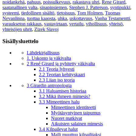
noidankehä
,
pahuus
,
poissulkevuus
,
rakastava uhri
,
Rene Girard
,
saatanallinen valta
,
sinapinsiemen
,
Stephen J. Patterson
,
syntipukki
,
systeemi
,
tiedollinen sisältö
,
tietoisuus
,
Tom Holmen
,
Tuomas
Nevanlinna
,
tuottaa kaaosta
,
uhka
,
uskottavuus
,
Vanha Testamentti
,
varaukseton rakkaus
,
vastavirtaan
,
vertailu
,
vihollisuus
,
yhteisö
,
yhteisöjen uhrit
,
Zizek Slavoj
Sisällysluettelo
Lähdekirjallisuus
1. Uskonto ja väkivalta
2 René Girard ja pyhitetty väkivalta
2.1 Teoria lyhyesti
2.2 Teorian kehityskaari
2.3 Liian iso teoria
3 Girardin antropologia
3.1 Haluamisen historiaa
3.2 Mikä ihmeen mimesis?
3.3 Mimeettinen halu
Mimeettinen identiteetti
Myötäsyntyinen taipumus
Nuoret matkivat
Aikuisten salainen mimesis
3.4 Kilpailevat halut
Malli muuttuu kilpailijaksi