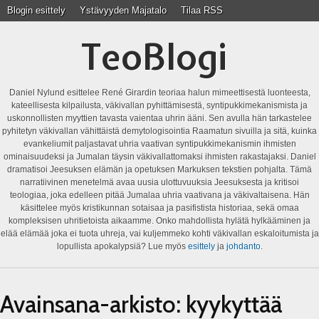
Blogin esittely
Ystävyyden Majatalo
Tilaa RSS
TeoBlogi
Daniel Nylund esittelee René Girardin teoriaa halun mimeettisestä luonteesta,
kateellisesta kilpailusta, väkivallan pyhittämisestä, syntipukkimekanismista ja
uskonnollisten myyttien tavasta vaientaa uhrin ääni. Sen avulla hän tarkastelee
pyhitetyn väkivallan vähittäistä demytologisointia Raamatun sivuilla ja sitä, kuinka
evankeliumit paljastavat uhria vaativan syntipukkimekanismin ihmisten
ominaisuudeksi ja Jumalan täysin väkivallattomaksi ihmisten rakastajaksi. Daniel
dramatisoi Jeesuksen elämän ja opetuksen Markuksen tekstien pohjalta. Tämä
narratiivinen menetelmä avaa uusia ulottuvuuksia Jeesuksesta ja kritisoi
teologiaa, joka edelleen pitää Jumalaa uhria vaativana ja väkivaltaisena. Hän
käsittelee myös kristikunnan sotaisaa ja pasifistista historiaa, sekä omaa
kompleksisen uhritietoista aikaamme. Onko mahdollista hylätä hylkääminen ja
elää elämää joka ei tuota uhreja, vai kuljemmeko kohti väkivallan eskaloitumista ja
lopullista apokalypsiä? Lue myös
esittely
ja
johdanto
.
Avainsana-arkisto:
kyykyttää