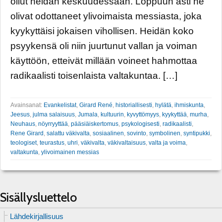
ollut heidän keskuudessaan. Loppuun asti he
olivat odottaneet ylivoimaista messiasta, joka
kyykyttäisi jokaisen vihollisen. Heidän koko
psyykensä oli niin juurtunut vallan ja voiman
käyttöön, etteivät millään voineet hahmottaa
radikaalisti toisenlaista valtakuntaa. […]
Avainsanat:
Evankelistat
,
Girard René
,
historiallisesti
,
hylätä
,
ihmiskunta
,
Jeesus
,
julma salaisuus
,
Jumala
,
kultuurin
,
kyvyttömyys
,
kyykyttää
,
murha
,
Neuhaus
,
nöyrryyttää
,
pääsiäiskertomus
,
psykologisesti
,
radikaalisti
,
Rene Girard
,
salattu väkivalta
,
sosiaalinen
,
sovinto
,
symbolinen
,
syntipukki
,
teologiset
,
teurastus
,
uhri
,
väkivalta
,
väkivaltaisuus
,
valta ja voima
,
valtakunta
,
ylivoimainen messias
Sisällysluettelo
Lähdekirjallisuus