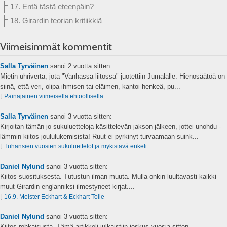
17. Entä tästä eteenpäin?
18. Girardin teorian kritiikkiä
Viimeisimmät kommentit
Salla Tyrväinen
sanoi
2 vuotta sitten:
Mietin uhriverta, jota "Vanhassa liitossa" juotettiin Jumalalle. Hienosäätöä on
siinä, että veri, olipa ihmisen tai eläimen, kantoi henkeä, pu...
⌊
Painajainen viimeisellä ehtoollisella
Salla Tyrväinen
sanoi
3 vuotta sitten:
Kirjoitan tämän jo sukuluetteloja käsittelevän jakson jälkeen, jottei unohdu -
lämmin kiitos joululukemisista! Ruut ei pyrkinyt turvaamaan suink...
⌊
Tuhansien vuosien sukuluettelot ja mykistävä enkeli
Daniel Nylund
sanoi
3 vuotta sitten:
Kiitos suosituksesta. Tutustun ilman muuta. Mulla onkin luultavasti kaikki
muut Girardin englanniksi ilmestyneet kirjat....
⌊
16.9. Meister Eckhart & Eckhart Tolle
Daniel Nylund
sanoi
3 vuotta sitten:
Kiitos rohkaisusta. Tämä artikkeli julkaistiin joskus vuosia sitten