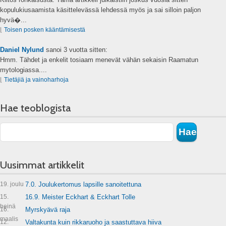
kopulukiusaamista käsittelevässä lehdessä myös ja sai silloin paljon
hyvä�...
⌊
Toisen posken kääntämisestä
Daniel Nylund
sanoi
3 vuotta sitten:
Hmm. Tähdet ja enkelit tosiaam menevät vähän sekaisin Raamatun
mytologiassa....
⌊
Tietäjiä ja vainoharhoja
Hae teoblogista
Uusimmat artikkelit
19. joulu
7.0. Joulukertomus lapsille sanoitettuna
15.
16.9. Meister Eckhart & Eckhart Tolle
heinä
16.
Myrskyävä raja
maalis
12.
Valtakunta kuin rikkaruoho ja saastuttava hiiva