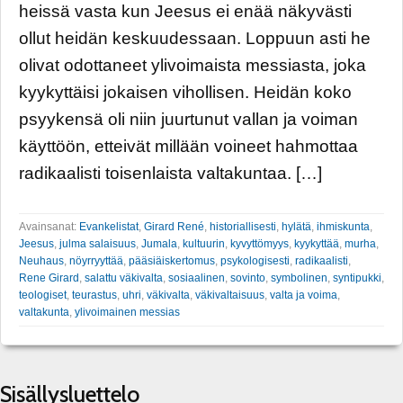
heissä vasta kun Jeesus ei enää näkyvästi
ollut heidän keskuudessaan. Loppuun asti he
olivat odottaneet ylivoimaista messiasta, joka
kyykyttäisi jokaisen vihollisen. Heidän koko
psyykensä oli niin juurtunut vallan ja voiman
käyttöön, etteivät millään voineet hahmottaa
radikaalisti toisenlaista valtakuntaa. […]
Avainsanat:
Evankelistat
,
Girard René
,
historiallisesti
,
hylätä
,
ihmiskunta
,
Jeesus
,
julma salaisuus
,
Jumala
,
kultuurin
,
kyvyttömyys
,
kyykyttää
,
murha
,
Neuhaus
,
nöyrryyttää
,
pääsiäiskertomus
,
psykologisesti
,
radikaalisti
,
Rene Girard
,
salattu väkivalta
,
sosiaalinen
,
sovinto
,
symbolinen
,
syntipukki
,
teologiset
,
teurastus
,
uhri
,
väkivalta
,
väkivaltaisuus
,
valta ja voima
,
valtakunta
,
ylivoimainen messias
Sisällysluettelo