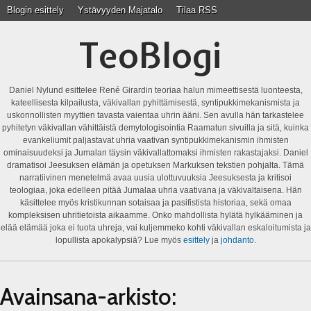
Blogin esittely
Ystävyyden Majatalo
Tilaa RSS
TeoBlogi
Daniel Nylund esittelee René Girardin teoriaa halun mimeettisestä luonteesta,
kateellisesta kilpailusta, väkivallan pyhittämisestä, syntipukkimekanismista ja
uskonnollisten myyttien tavasta vaientaa uhrin ääni. Sen avulla hän tarkastelee
pyhitetyn väkivallan vähittäistä demytologisointia Raamatun sivuilla ja sitä, kuinka
evankeliumit paljastavat uhria vaativan syntipukkimekanismin ihmisten
ominaisuudeksi ja Jumalan täysin väkivallattomaksi ihmisten rakastajaksi. Daniel
dramatisoi Jeesuksen elämän ja opetuksen Markuksen tekstien pohjalta. Tämä
narratiivinen menetelmä avaa uusia ulottuvuuksia Jeesuksesta ja kritisoi
teologiaa, joka edelleen pitää Jumalaa uhria vaativana ja väkivaltaisena. Hän
käsittelee myös kristikunnan sotaisaa ja pasifistista historiaa, sekä omaa
kompleksisen uhritietoista aikaamme. Onko mahdollista hylätä hylkääminen ja
elää elämää joka ei tuota uhreja, vai kuljemmeko kohti väkivallan eskaloitumista ja
lopullista apokalypsiä? Lue myös
esittely
ja
johdanto
.
Avainsana-arkisto: