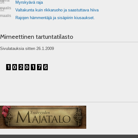
heinä
16.
Myrskyävä raja
maalis
12.
Valtakunta kuin rikkaruoho ja saastuttava hiiva
maalis
Rajojen hämmentäjä ja sisäpiirin kiusaukset.
Mimeettinen tartuntatilasto
Sivulatauksia sitten 26.1.2009