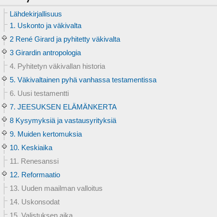
Lähdekirjallisuus
1. Uskonto ja väkivalta
2 René Girard ja pyhitetty väkivalta
3 Girardin antropologia
4. Pyhitetyn väkivallan historia
5. Väkivaltainen pyhä vanhassa testamentissa
6. Uusi testamentti
7. JEESUKSEN ELÄMÄNKERTA
8 Kysymyksiä ja vastausyrityksiä
9. Muiden kertomuksia
10. Keskiaika
11. Renesanssi
12. Reformaatio
13. Uuden maailman valloitus
14. Uskonsodat
15. Valistuksen aika