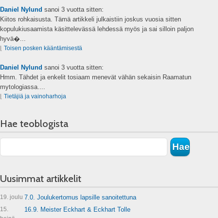
Daniel Nylund
sanoi
3 vuotta sitten:
Kiitos rohkaisusta. Tämä artikkeli julkaistiin joskus vuosia sitten
kopulukiusaamista käsittelevässä lehdessä myös ja sai silloin paljon
hyvä�...
⌊
Toisen posken kääntämisestä
Daniel Nylund
sanoi
3 vuotta sitten:
Hmm. Tähdet ja enkelit tosiaam menevät vähän sekaisin Raamatun
mytologiassa....
⌊
Tietäjiä ja vainoharhoja
Hae teoblogista
Uusimmat artikkelit
19. joulu
7.0. Joulukertomus lapsille sanoitettuna
15.
16.9. Meister Eckhart & Eckhart Tolle