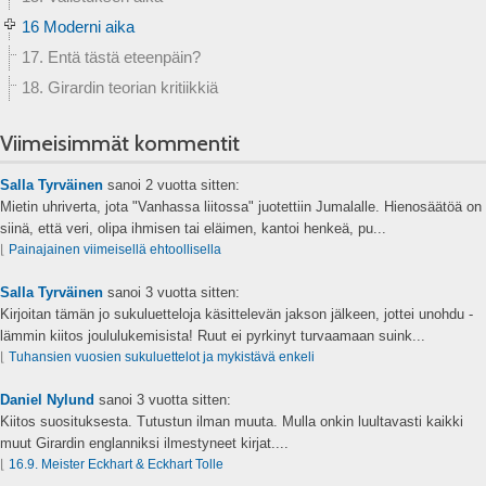
16 Moderni aika
17. Entä tästä eteenpäin?
18. Girardin teorian kritiikkiä
Viimeisimmät kommentit
Salla Tyrväinen
sanoi
2 vuotta sitten:
Mietin uhriverta, jota "Vanhassa liitossa" juotettiin Jumalalle. Hienosäätöä on
siinä, että veri, olipa ihmisen tai eläimen, kantoi henkeä, pu...
⌊
Painajainen viimeisellä ehtoollisella
Salla Tyrväinen
sanoi
3 vuotta sitten:
Kirjoitan tämän jo sukuluetteloja käsittelevän jakson jälkeen, jottei unohdu -
lämmin kiitos joululukemisista! Ruut ei pyrkinyt turvaamaan suink...
⌊
Tuhansien vuosien sukuluettelot ja mykistävä enkeli
Daniel Nylund
sanoi
3 vuotta sitten:
Kiitos suosituksesta. Tutustun ilman muuta. Mulla onkin luultavasti kaikki
muut Girardin englanniksi ilmestyneet kirjat....
⌊
16.9. Meister Eckhart & Eckhart Tolle