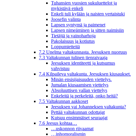
Tuhansien vuosien sukuluettelot ja
mykistävä enkeli
Enkeli tuli kylään ja naisten vertaistuki
Joosefin valinta
Lapsen syntymä ja paimenet
Lapsen nimeäminen ja sitten naimisiin
Tietäjiä ja vainoharhoja
Pakolaisuus ja kotiutus
Loppumietteitä
7.2 Unelma valtakunnasta. Jeesuksen nuoruus
7.3 Valtakunnan tulinen tienraivaaja
Jeesuksen identiteetti ja kutsumus
vahvistuu
7.4 Kilpaileva valtakunta. Jeesuksen kiusaukset.
Minän ensisijaisuuden viettelys.
Jumalan kiusaamisen viettelys
Absoluuttisen vallan viettelys
Enkeleitä ja perkeleitä, onko heitä?
7.5 Valtakunnan aakkoset
Jeesuksen vai Johanneksen valtakunta?
Pettää valtakunnan odottajat
Kutsuu ensimmäiset seuraajat
7.6 Jeesus kohtaa…
…uskonnon riivaamat
…inhomoralismin