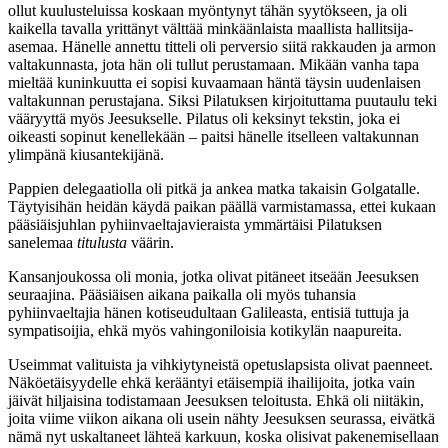
ollut kuulusteluissa koskaan myöntynyt tähän syytökseen, ja oli
kaikella tavalla yrittänyt välttää minkäänlaista maallista hallitsija-
asemaa. Hänelle annettu titteli oli perversio siitä rakkauden ja armon
valtakunnasta, jota hän oli tullut perustamaan. Mikään vanha tapa
mieltää kuninkuutta ei sopisi kuvaamaan häntä täysin uudenlaisen
valtakunnan perustajana. Siksi Pilatuksen kirjoituttama puutaulu teki
vääryyttä myös Jeesukselle. Pilatus oli keksinyt tekstin, joka ei
oikeasti sopinut kenellekään – paitsi hänelle itselleen valtakunnan
ylimpänä kiusantekijänä.
Pappien delegaatiolla oli pitkä ja ankea matka takaisin Golgatalle.
Täytyisihän heidän käydä paikan päällä varmistamassa, ettei kukaan
pääsiäisjuhlan pyhiinvaeltajavieraista ymmärtäisi Pilatuksen
sanelemaa
titulusta
väärin.
Kansanjoukossa oli monia, jotka olivat pitäneet itseään Jeesuksen
seuraajina. Pääsiäisen aikana paikalla oli myös tuhansia
pyhiinvaeltajia hänen kotiseudultaan Galileasta, entisiä tuttuja ja
sympatisoijia, ehkä myös vahingoniloisia kotikylän naapureita.
Useimmat valituista ja vihkiytyneistä opetuslapsista olivat paenneet.
Näköetäisyydelle ehkä kerääntyi etäisempiä ihailijoita, jotka vain
jäivät hiljaisina todistamaan Jeesuksen teloitusta. Ehkä oli niitäkin,
joita viime viikon aikana oli usein nähty Jeesuksen seurassa, eivätkä
nämä nyt uskaltaneet lähteä karkuun, koska olisivat pakenemisellaan