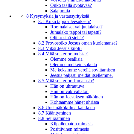
Onko täällä syötävää?
Salajuonia
8 Kysymyksiä ja vastausyrityksiä
8.1 Kuka tappoi Jeesuksen?
Roomalaiset vai juutalaiset?
Jumalako tappoi tai tapatti?
Olitko sinä siellä?
8.2 Provosoiko Jeesus oman kuolemansa?
8.3 Miksi Jeesus kuoli?
8.4 Mitä se kertoo meistä?
Olemme osallisia
Olemme melkein sokeita
Me keksimme verellä sovittamisen
Jeesus paljasti meidät itsellemme.
8.5 Mitä se kertoo Jumalasta?
Hän on uhrautuva
Hän on väkivallaton
Hän on Jeesuksen näköinen
Kohtaamme hänet uhrissa
8.6 Uusi näkökulma kaikkeen
8.7 Kääntyminen
8.8 Seuraaminen
Kilpailematon mimesis
Positiivinen mimesis