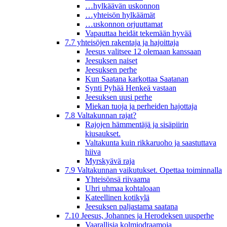
…hylkäävän uskonnon
…yhteisön hylkäämät
…uskonnon orjuuttamat
Vapauttaa heidät tekemään hyvää
7.7 yhteisöjen rakentaja ja hajoittaja
Jeesus valitsee 12 olemaan kanssaan
Jeesuksen naiset
Jeesuksen perhe
Kun Saatana karkottaa Saatanan
Synti Pyhää Henkeä vastaan
Jeesuksen uusi perhe
Miekan tuoja ja perheiden hajottaja
7.8 Valtakunnan rajat?
Rajojen hämmentäjä ja sisäpiirin
kiusaukset.
Valtakunta kuin rikkaruoho ja saastuttava
hiiva
Myrskyävä raja
7.9 Valtakunnan vaikutukset. Opettaa toiminnalla
Yhteisönsä riivaama
Uhri uhmaa kohtaloaan
Kateellinen kotikylä
Jeesuksen paljastama saatana
7.10 Jeesus, Johannes ja Herodeksen uusperhe
Vaarallisia kolmiodraamoja