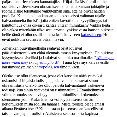
paljastuneet Jeesuksen kannattajiksi. Hiljaisella läsnäolollaan he
osallistuivat Jeesuksen uhraamiseen antamalla kansan johtajille ja
roomalaisille teloittajille vaikutelman siitä, että he olivat näiden
puolella. Kuinka paljon kansan joukossa seisoi valinnan rajalle
halvaantuneita ihmisiä, joita eniten kuvotti oma kyvyttömyys tai
haluttomuus ottaa oikeasti kantaa yhtään mihinkään? Vaikka heitä
oli vaikea mitenkään ulkoisesti erottaa lynkkaavasta kansanjoukosta,
heille tämä ei ollut osallistumista kollektiiviseen
katarsikseen
. He
eivät nukkuisi seuraavia öitään hyvin.
Amerikan puuvillapelloilla raatavat orjat löysivät
pääsiäiskertomuksen ehkä olennaisimman kysymyksen: He pukivat
kysymyksen säveliksi ja lauloivat sen koko maailmalle:
”
Where you
there when they crucified my lord
?”
Tämä kysymys kaivaa esille
kärsimysnäytelmän
antropologisen
ilmoituksen.
Oletko itse ollut tilanteessa, jossa olet katsellut näitä ystäviksi
uskomisiasi hiljaisia todistajia, jotka vaieten katsovat sinun
uhraamistasi? Oletko itse ollut pelosta halvaantunut vaikeneva
todistaja kun sinun ystävääsi on ristiinnaulittu? Evankeliumien
ydinkertomuksessa tiivistyy kaiken inhimillisen kokemuksen
olennainen ydin. Kuka tahansa voi löytää itsensä tämän
kertomuksen mistä roolista tahansa. Mistä roolista olet elämäsi
aikana löytänyt itsesi? Kunniastaan ja asemastaan kateellisesti
taistelevan papin roolista? Alaistensa sekasortoista kapinaa