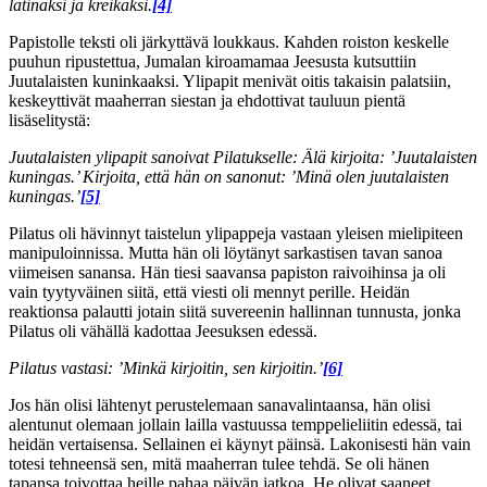
latinaksi ja kreikaksi.
[4]
Papistolle teksti oli järkyttävä loukkaus. Kahden roiston keskelle
puuhun ripustettua, Jumalan kiroamamaa Jeesusta kutsuttiin
Juutalaisten kuninkaaksi. Ylipapit menivät oitis takaisin palatsiin,
keskeyttivät maaherran siestan ja ehdottivat tauluun pientä
lisäselitystä:
Juutalaisten ylipapit sanoivat Pilatukselle: Älä kirjoita: ’Juutalaisten
kuningas.’ Kirjoita, että hän on sanonut: ’Minä olen juutalaisten
kuningas.’
[5]
Pilatus oli hävinnyt taistelun ylipappeja vastaan yleisen mielipiteen
manipuloinnissa. Mutta hän oli löytänyt sarkastisen tavan sanoa
viimeisen sanansa. Hän tiesi saavansa papiston raivoihinsa ja oli
vain tyytyväinen siitä, että viesti oli mennyt perille. Heidän
reaktionsa palautti jotain siitä suvereenin hallinnan tunnusta, jonka
Pilatus oli vähällä kadottaa Jeesuksen edessä.
Pilatus vastasi: ’Minkä kirjoitin, sen kirjoitin.’
[6]
Jos hän olisi lähtenyt perustelemaan sanavalintaansa, hän olisi
alentunut olemaan jollain lailla vastuussa temppelieliitin edessä, tai
heidän vertaisensa. Sellainen ei käynyt päinsä. Lakonisesti hän vain
totesi tehneensä sen, mitä maaherran tulee tehdä. Se oli hänen
tapansa toivottaa heille pahaa päivän jatkoa. He olivat saaneet