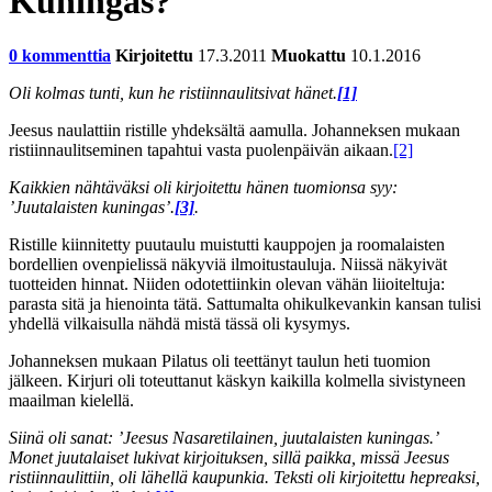
Kuningas?
0 kommenttia
Kirjoitettu
17.3.2011
Muokattu
10.1.2016
Oli kolmas tunti, kun he ristiinnaulitsivat hänet.
[1]
Jeesus naulattiin ristille yhdeksältä aamulla. Johanneksen mukaan
ristiinnaulitseminen tapahtui vasta puolenpäivän aikaan.
[2]
Kaikkien nähtäväksi oli kirjoitettu hänen tuomionsa syy:
’Juutalaisten kuningas’.
[3]
.
Ristille kiinnitetty puutaulu muistutti kauppojen ja roomalaisten
bordellien ovenpielissä näkyviä ilmoitustauluja. Niissä näkyivät
tuotteiden hinnat. Niiden odotettiinkin olevan vähän liioiteltuja:
parasta sitä ja hienointa tätä. Sattumalta ohikulkevankin kansan tulisi
yhdellä vilkaisulla nähdä mistä tässä oli kysymys.
Johanneksen mukaan Pilatus oli teettänyt taulun heti tuomion
jälkeen. Kirjuri oli toteuttanut käskyn kaikilla kolmella sivistyneen
maailman kielellä.
Siinä oli sanat: ’Jeesus Nasaretilainen, juutalaisten kuningas.’
Monet juutalaiset lukivat kirjoituksen, sillä paikka, missä Jeesus
ristiinnaulittiin, oli lähellä kaupunkia. Teksti oli kirjoitettu hepreaksi,