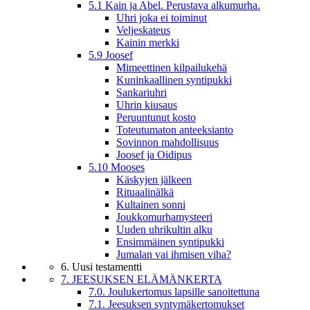
5.1 Kain ja Abel. Perustava alkumurha.
Uhri joka ei toiminut
Veljeskateus
Kainin merkki
5.9 Joosef
Mimeettinen kilpailukehä
Kuninkaallinen syntipukki
Sankariuhri
Uhrin kiusaus
Peruuntunut kosto
Toteutumaton anteeksianto
Sovinnon mahdollisuus
Joosef ja Oidipus
5.10 Mooses
Käskyjen jälkeen
Rituaalinälkä
Kultainen sonni
Joukkomurhamysteeri
Uuden uhrikultin alku
Ensimmäinen syntipukki
Jumalan vai ihmisen viha?
6. Uusi testamentti
7. JEESUKSEN ELÄMÄNKERTA
7.0. Joulukertomus lapsille sanoitettuna
7.1. Jeesuksen syntymäkertomukset