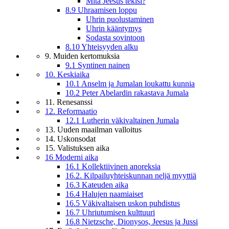
Mitä Jeesus tekisi?
8.9 Uhraamisen loppu
Uhrin puolustaminen
Uhrin kääntymys
Sodasta sovintoon
8.10 Yhteisyyden alku
9. Muiden kertomuksia
9.1 Syntinen nainen
10. Keskiaika
10.1 Anselm ja Jumalan loukattu kunnia
10.2 Peter Abelardin rakastava Jumala
11. Renesanssi
12. Reformaatio
12.1 Lutherin väkivaltainen Jumala
13. Uuden maailman valloitus
14. Uskonsodat
15. Valistuksen aika
16 Moderni aika
16.1 Kollektiivinen anoreksia
16.2. Kilpailuyhteiskunnan neljä myyttiä
16.3 Kateuden aika
16.4 Halujen naamiaiset
16.5 Väkivaltaisen uskon puhdistus
16.7 Uhriutumisen kulttuuri
16.8 Nietzsche, Dionysos, Jeesus ja Jussi