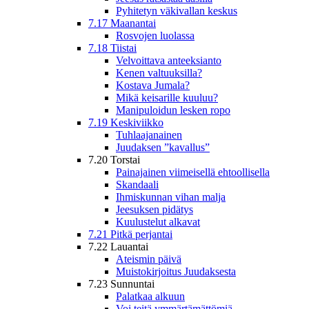
Pyhitetyn väkivallan keskus
7.17 Maanantai
Rosvojen luolassa
7.18 Tiistai
Velvoittava anteeksianto
Kenen valtuuksilla?
Kostava Jumala?
Mikä keisarille kuuluu?
Manipuloidun lesken ropo
7.19 Keskiviikko
Tuhlaajanainen
Juudaksen ”kavallus”
7.20 Torstai
Painajainen viimeisellä ehtoollisella
Skandaali
Ihmiskunnan vihan malja
Jeesuksen pidätys
Kuulustelut alkavat
7.21 Pitkä perjantai
7.22 Lauantai
Ateismin päivä
Muistokirjoitus Juudaksesta
7.23 Sunnuntai
Palatkaa alkuun
Voi teitä ymmärtämättömiä