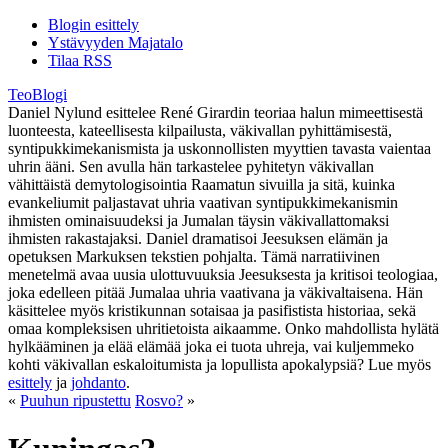
Blogin esittely
Ystävyyden Majatalo
Tilaa RSS
TeoBlogi
Daniel Nylund esittelee René Girardin teoriaa halun mimeettisestä
luonteesta, kateellisesta kilpailusta, väkivallan pyhittämisestä,
syntipukkimekanismista ja uskonnollisten myyttien tavasta vaientaa
uhrin ääni. Sen avulla hän tarkastelee pyhitetyn väkivallan
vähittäistä demytologisointia Raamatun sivuilla ja sitä, kuinka
evankeliumit paljastavat uhria vaativan syntipukkimekanismin
ihmisten ominaisuudeksi ja Jumalan täysin väkivallattomaksi
ihmisten rakastajaksi. Daniel dramatisoi Jeesuksen elämän ja
opetuksen Markuksen tekstien pohjalta. Tämä narratiivinen
menetelmä avaa uusia ulottuvuuksia Jeesuksesta ja kritisoi teologiaa,
joka edelleen pitää Jumalaa uhria vaativana ja väkivaltaisena. Hän
käsittelee myös kristikunnan sotaisaa ja pasifistista historiaa, sekä
omaa kompleksisen uhritietoista aikaamme. Onko mahdollista hylätä
hylkääminen ja elää elämää joka ei tuota uhreja, vai kuljemmeko
kohti väkivallan eskaloitumista ja lopullista apokalypsiä? Lue myös
esittely
ja
johdanto
.
«
Puuhun ripustettu
Rosvo?
»