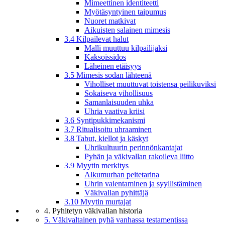
Mimeettinen identiteetti
Myötäsyntyinen taipumus
Nuoret matkivat
Aikuisten salainen mimesis
3.4 Kilpailevat halut
Malli muuttuu kilpailijaksi
Kaksoissidos
Läheinen etäisyys
3.5 Mimesis sodan lähteenä
Viholliset muuttuvat toistensa peilikuviksi
Sokaiseva vihollisuus
Samanlaisuuden uhka
Uhria vaativa kriisi
3.6 Syntipukkimekanismi
3.7 Ritualisoitu uhraaminen
3.8 Tabut, kiellot ja käskyt
Uhrikultuurin perinnönkantajat
Pyhän ja väkivallan rakoileva liitto
3.9 Myytin merkitys
Alkumurhan peitetarina
Uhrin vaientaminen ja syyllistäminen
Väkivallan pyhittäjä
3.10 Myytin murtajat
4. Pyhitetyn väkivallan historia
5. Väkivaltainen pyhä vanhassa testamentissa