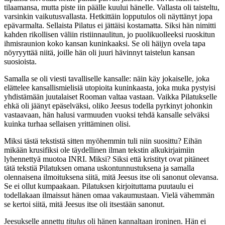
tilaamansa, mutta piste iin päälle kuului hänelle. Vallasta oli taisteltu,
varsinkin vaikutusvallasta. Hetkittäin lopputulos oli näyttänyt jopa
epävarmalta. Sellaista Pilatus ei jättäisi kostamatta. Siksi hän nimitti
kahden rikollisen väliin ristiinnaulitun, jo puolikuolleeksi ruoskitun
ihmisraunion koko kansan kuninkaaksi. Se oli häijyn ovela tapa
nöyryyttää niitä, joille hän oli juuri hävinnyt taistelun kansan
suosioista.
Samalla se oli viesti tavalliselle kansalle: näin käy jokaiselle, joka
elättelee kansallismielisiä utopioita kuninkaasta, joka muka pystyisi
yhdistämään juutalaiset Rooman valtaa vastaan. Vaikka Pilatukselle
ehkä oli jäänyt epäselväksi, oliko Jeesus todella pyrkinyt johonkin
vastaavaan, hän halusi varmuuden vuoksi tehdä kansalle selväksi
kuinka turhaa sellaisen yrittäminen olisi.
Miksi tästä tekstistä sitten myöhemmin tuli niin suosittu? Eihän
mikään krusifiksi ole täydellinen ilman tekstin alkukirjaimiin
lyhennettyä muotoa INRI. Miksi? Siksi että kristityt ovat pitäneet
tätä tekstiä Pilatuksen omana uskontunnustuksena ja samalla
olennaisena ilmoituksena siitä, mitä Jeesus itse oli sanonut olevansa.
Se ei ollut kumpaakaan. Pilatuksen kirjoituttama puutaulu ei
todellakaan ilmaissut hänen omaa vakaumustaan. Vielä vähemmän
se kertoi siitä, mitä Jeesus itse oli itsestään sanonut.
Jeesukselle annettu
titulus
oli hänen kannaltaan ironinen. Hän ei