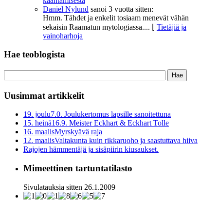
kääntämisestä
Daniel Nylund
sanoi
3 vuotta sitten:
Hmm. Tähdet ja enkelit tosiaam menevät vähän
sekaisin Raamatun mytologiassa....
⌊
Tietäjiä ja
vainoharhoja
Hae teoblogista
Uusimmat artikkelit
19. joulu
7.0. Joulukertomus lapsille sanoitettuna
15. heinä
16.9. Meister Eckhart & Eckhart Tolle
16. maalis
Myrskyävä raja
12. maalis
Valtakunta kuin rikkaruoho ja saastuttava hiiva
Rajojen hämmentäjä ja sisäpiirin kiusaukset.
Mimeettinen tartuntatilasto
Sivulatauksia sitten 26.1.2009