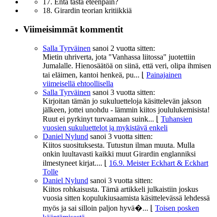
17. Entä tästä eteenpäin?
18. Girardin teorian kritiikkiä
Viimeisimmät kommentit
Salla Tyrväinen
sanoi
2 vuotta sitten:
Mietin uhriverta, jota "Vanhassa liitossa" juotettiin
Jumalalle. Hienosäätöä on siinä, että veri, olipa ihmisen
tai eläimen, kantoi henkeä, pu...
⌊
Painajainen
viimeisellä ehtoollisella
Salla Tyrväinen
sanoi
3 vuotta sitten:
Kirjoitan tämän jo sukuluetteloja käsittelevän jakson
jälkeen, jottei unohdu - lämmin kiitos joululukemisista!
Ruut ei pyrkinyt turvaamaan suink...
⌊
Tuhansien
vuosien sukuluettelot ja mykistävä enkeli
Daniel Nylund
sanoi
3 vuotta sitten:
Kiitos suosituksesta. Tutustun ilman muuta. Mulla
onkin luultavasti kaikki muut Girardin englanniksi
ilmestyneet kirjat....
⌊
16.9. Meister Eckhart & Eckhart
Tolle
Daniel Nylund
sanoi
3 vuotta sitten:
Kiitos rohkaisusta. Tämä artikkeli julkaistiin joskus
vuosia sitten kopulukiusaamista käsittelevässä lehdessä
myös ja sai silloin paljon hyvä�...
⌊
Toisen posken