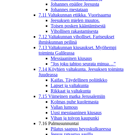
Johannes epäilee Jeesusta
Johannes mestataan
7.11 Valtakunnan etiikka. Vuorisaarna
Jeesuksen mielen muutos.
Toisen posken kääntämisestä
Vihollisen rakastamisesta
7.12 Valtakunnan viholliset. Fariseukset
ihmiskunnan peilinä
7.13 Valtakunnan kiusaukset. Myöhempi
toiminta Galileassa
Messiaaninen kiusaus
”Jos joku tahtoo seurata minua…”
7.14 Köyhien valtakunta. Jeesuksen toiminta
Juudeassa
Kaifas. Täydellinen poliitikko
Lapset ja valtakunta
Rikkaat ja valtakunta
7.15 Viimeinen matka Jerusalemiin
Kolmas puhe kuolemasta
Vallan lumous
Uusi messiaaninen kiusaus
Vihan ja toivon kaupunki
7.16 Palmusunnuntai
Pilatus saapuu hevoskulkueessa
Jeesus ratsastaa aasilla