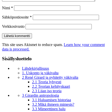
Nimi
*
Sähköpostiosoite
*
Verkkosivusto
This site uses Akismet to reduce spam.
Learn how your comment
data is processed.
Sisällysluettelo
Lähdekirjallisuus
1. Uskonto ja väkivalta
2 René Girard ja pyhitetty väkivalta
2.1 Teoria lyhyesti
2.2 Teorian kehityskaari
2.3 Liian iso teoria
3 Girardin antropologia
3.1 Haluamisen historiaa
3.2 Mikä ihmeen mimesis?
3.3 Mimeettinen halu