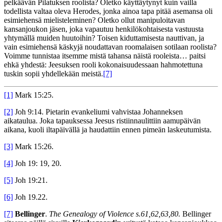
pelkäävän Pilatuksen roolista? Oletko käyttäytynyt kuin vailla
todellista valtaa oleva Herodes, jonka ainoa tapa pitää asemansa oli
esimiehensä mielisteleminen? Oletko ollut manipuloitavan
kansanjoukon jäsen, joka vapautuu henkilökohtaisesta vastuusta
yhtymällä muiden huutoihin? Toisen kiduttamisesta nauttivan, ja
vain esimiehensä käskyjä noudattavan roomalaisen sotilaan roolista?
Voimme tunnistaa itsemme mistä tahansa näistä rooleista… paitsi
ehkä yhdestä: Jeesuksen rooli kokonaisuudessaan hahmotettuna
tuskin sopii yhdellekään meistä.
[7]
[1]
Mark 15:25.
[2]
Joh 9:14. Pietarin evankeliumi vahvistaa Johanneksen
aikataulua. Joka tapauksessa Jeesus ristiinnaulittiin aamupäivän
aikana, kuoli iltapäivällä ja haudattiin ennen pimeän laskeutumista.
[3]
Mark 15:26.
[4]
Joh 19: 19, 20.
[5]
Joh 19:21.
[6]
Joh 19.22.
[7]
Bellinger
.
The Genealogy of Violence s.61,62,63,80.
Bellinger